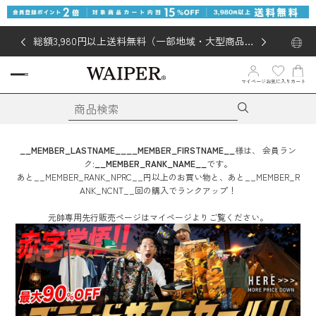
総額3,980円以上送料無料（一部地域・大型商品対
象外あり）
お気に入り
マイページ
カート
__MEMBER_LASTNAME__
__MEMBER_FIRSTNAME__
様は、
会員ラン
ク:
__MEMBER_RANK_NAME__
です。
あと
__MEMBER_RANK_NPRC__
円
以上のお買い物と、あと
__MEMBER_R
ANK_NCNT__
回
の購入でランクアップ！
元帥専用先行販売ページはマイページよりご覧ください。