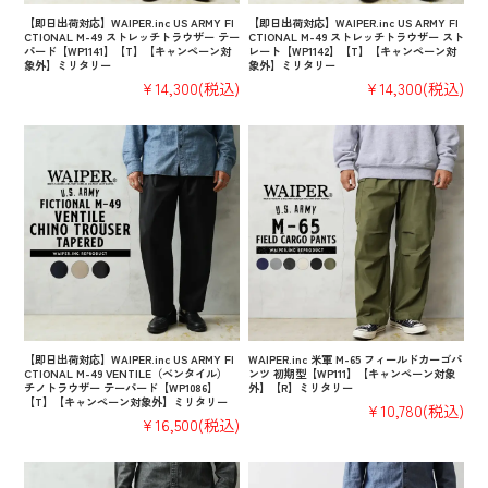
【即日出荷対応】WAIPER.inc US ARMY FI
【即日出荷対応】WAIPER.inc US ARMY FI
CTIONAL M-49 ストレッチトラウザー テー
CTIONAL M-49 ストレッチトラウザー スト
パード【WP1141】【T】【キャンペーン対
レート【WP1142】【T】【キャンペーン対
象外】ミリタリー
象外】ミリタリー
¥14,300
(税込)
¥14,300
(税込)
【即日出荷対応】WAIPER.inc US ARMY FI
WAIPER.inc 米軍 M-65 フィールドカーゴパ
CTIONAL M-49 VENTILE（ベンタイル）
ンツ 初期型【WP111】【キャンペーン対象
チノトラウザー テーパード【WP1086】
外】【R】ミリタリー
【T】【キャンペーン対象外】ミリタリー
¥10,780
(税込)
¥16,500
(税込)