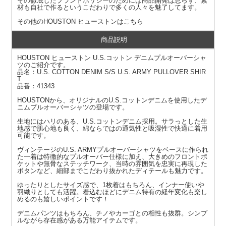
その徹底したブランドポリシーのためには商品開発は怠らず、素
材も自社で作るというこだわりで多くの人々を魅了してます。
その他の
HOUSTON ヒューストン
はこちら
商品説明
HOUSTON ヒューストン U.S.コットン デニムプルオーバーシャ
ツのご紹介です。
品名：U.S. COTTON DENIM S/S U.S. ARMY PULLOVER SHIR
T
品番：41343
HOUSTONから、オリジナルのU.S.コットンデニムを使用したデ
ニムプルオーバーシャツの登場です。
生地にはハリのある、U.S.コットンデニム採用。サラっとした生
地感で肌心地も良く、綿ならではの通気性と吸湿性で快適に着用
可能です。
ヴィンテージのU.S. ARMYプルオーバーシャツをベースに作られ
た一着は特徴的なプルオーバー仕様に加え、大きめのフロントポ
ケットや無骨なステッチワーク、当時の雰囲気を忠実に再現した
ボタンなど、細部までこだわり抜かれたディテールも魅力です。
ゆったりとしたサイズ感で、1枚着はもちろん、インナー使いや
羽織りとしても活躍。着込むほどにデニム特有の経年変化も楽し
めるのも嬉しいポイントです！
デニムパンツはもちろん、チノやカーゴとの相性も抜群。シンプ
ルながら存在感がある万能アイテムです。