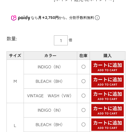
なら
月々2,750円
から。分割手数料無料
数量:
個
サイズ
カラー
在庫
購入
INDIGO（IN）
○
M
BLEACH（BH）
○
VINTAGE WASH（VW）
○
INDIGO（IN）
○
BLEACH（BH）
○
L