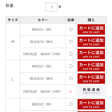
数量:
個
サイズ
カラー
在庫
購入
INDIGO（IN）
○
M
BLEACH（BH）
○
VINTAGE WASH（VW）
○
INDIGO（IN）
○
BLEACH（BH）
○
L
VINTAGE WASH（VW）
×
INDIGO（IN）
○