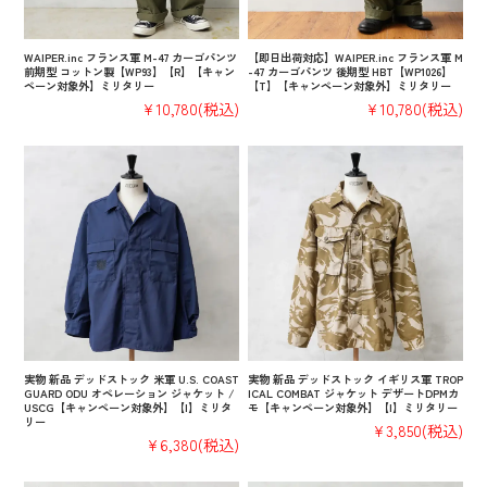
WAIPER.inc フランス軍 M-47 カーゴパンツ
【即日出荷対応】WAIPER.inc フランス軍 M
前期型 コットン製【WP93】【R】【キャン
-47 カーゴパンツ 後期型 HBT【WP1026】
ペーン対象外】ミリタリー
【T】【キャンペーン対象外】ミリタリー
¥10,780
(税込)
¥10,780
(税込)
実物 新品 デッドストック 米軍 U.S. COAST
実物 新品 デッドストック イギリス軍 TROP
GUARD ODU オペレーション ジャケット /
ICAL COMBAT ジャケット デザートDPMカ
USCG【キャンペーン対象外】【I】ミリタ
モ【キャンペーン対象外】【I】ミリタリー
リー
¥3,850
(税込)
¥6,380
(税込)