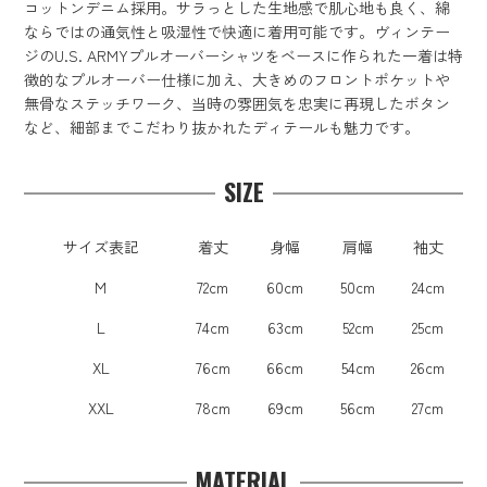
コットンデニム採用。サラっとした生地感で肌心地も良く、綿
ならではの通気性と吸湿性で快適に着用可能です。ヴィンテー
ジのU.S. ARMYプルオーバーシャツをベースに作られた一着は特
徴的なプルオーバー仕様に加え、大きめのフロントポケットや
無骨なステッチワーク、当時の雰囲気を忠実に再現したボタン
など、細部までこだわり抜かれたディテールも魅力です。
SIZE
サイズ表記
着丈
身幅
肩幅
袖丈
M
72cm
60cm
50cm
24cm
L
74cm
63cm
52cm
25cm
XL
76cm
66cm
54cm
26cm
XXL
78cm
69cm
56cm
27cm
MATERIAL