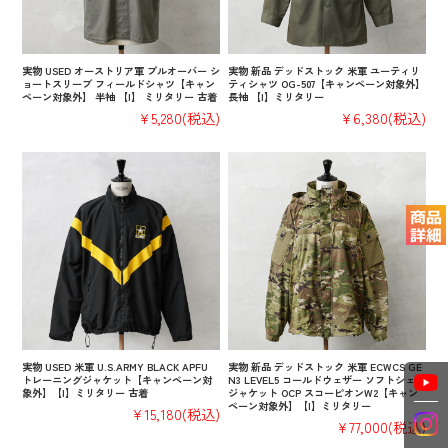
実物 USED オーストリア軍 プルオーバー シ
実物 新品 デッドストック 米軍 ユーティリ
ョートスリーブ フィールドシャツ【キャン
ティシャツ OG-507【キャンペーン対象外】
ペーン対象外】 半袖 【I】 ミリタリー 古着
長袖 【I】ミリタリー
¥5,280
(税込)
¥6,380
(税込)
実物 USED 米軍 U.S.ARMY BLACK APFU
実物 新品 デッドストック 米軍 ECWCS GE
トレーニングジャケット【キャンペーン対
N3 LEVEL5 コールドウェザー ソフトシェル
象外】【I】ミリタリー 古着
ジャケット OCP スコーピオンW2【キャン
ペーン対象外】【I】ミリタリー
¥15,180
(税込)
¥77,000
(税込)