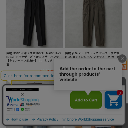
実物 USED イギリス軍 ROYAL NAVY No.3
実物 新品 デッドストック オーストリア軍
Dress トラウザーズ / オフィサーパンツ
M-75 コットンツイル ファティーグ カーゴ
【キャンペーン対象外】【I】ミリタリー 古
パンツ ノータック【キャンペーン対象外】
着
【I】ミリタリー
¥3,850
(税込)
¥7,480
(税込)