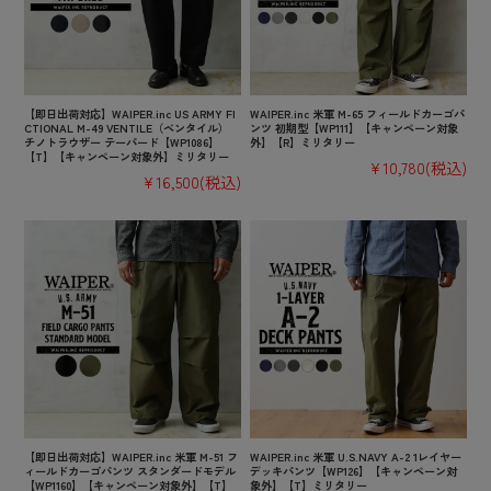
【即日出荷対応】WAIPER.inc US ARMY FI
WAIPER.inc 米軍 M-65 フィールドカーゴパ
CTIONAL M-49 VENTILE（ベンタイル）
ンツ 初期型【WP111】【キャンペーン対象
チノトラウザー テーパード【WP1086】
外】【R】ミリタリー
【T】【キャンペーン対象外】ミリタリー
¥10,780
(税込)
¥16,500
(税込)
【即日出荷対応】WAIPER.inc 米軍 M-51 フ
WAIPER.inc 米軍 U.S.NAVY A-2 1レイヤー
ィールドカーゴパンツ スタンダードモデル
デッキパンツ【WP126】【キャンペーン対
【WP1160】【キャンペーン対象外】【T】
象外】【T】ミリタリー