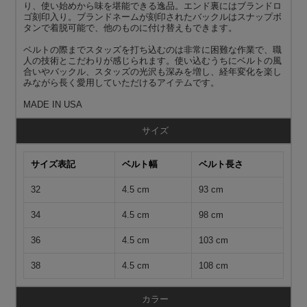
り、使い始めから味を堪能できる逸品。エンド裏にはブランドロ
ゴ刻印入り。ブランドネームが刻印されたバックルはスナップボ
タンで着脱可能で、他のものに付け替えもできます。
ベルトの際までスタッズを打ち込むのは非常に困難な作業で、職
人の技術とこだわりが感じられます。使い込むうちにベルトの風
合いやバックル、スタッズの光沢も深みを増し、経年変化を楽し
みながら長く愛用していただけるアイテムです。
MADE IN USA
サイズ
サイズ表記
ベルト幅
ベルト長さ
32
4.5 cm
93 cm
34
4.5 cm
98 cm
36
4.5 cm
103 cm
38
4.5 cm
108 cm
カラー