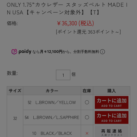
ONLY 1.75”カウレザー スタッズベルト MADE I
N USA【キャンペーン対象外】【T】
¥36,300
(税込)
価格:
[ポイント還元 363ポイント～]
なら
月々12,100円
から。分割手数料無料
数量:
個
サイズ
カラー
在庫
購入
52 L.BROWN／YELLOW
○
54 L.BROWN／L.SAPPHIRE
○
32
10 BLACK／BLACK
×