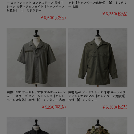
ー コットンニット ロングスリーブ 長袖 T
ット【キャンペーン対象外】【I】 ミリタリ
シャツ ミディアムウェイト【キャンペーン
ー 古着
対象外】【I】 ミリタリー
¥6,380
(税込)
¥6,600
(税込)
実物 USED オーストリア軍 プルオーバー シ
実物 新品 デッドストック 米軍 ユーティリ
ョートスリーブ フィールドシャツ【キャン
ティシャツ OG-507【キャンペーン対象外】
ペーン対象外】 半袖 【I】 ミリタリー 古着
長袖 【I】ミリタリー
¥5,280
(税込)
¥6,380
(税込)