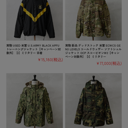
実物 USED 米軍 U.S.ARMY BLACK APFU
実物 新品 デッドストック 米軍 ECWCS GE
トレーニングジャケット【キャンペーン対
N3 LEVEL5 コールドウェザー ソフトシェル
象外】【I】ミリタリー 古着
ジャケット OCP スコーピオンW2【キャン
ペーン対象外】【I】ミリタリー
¥15,180
(税込)
¥77,000
(税込)