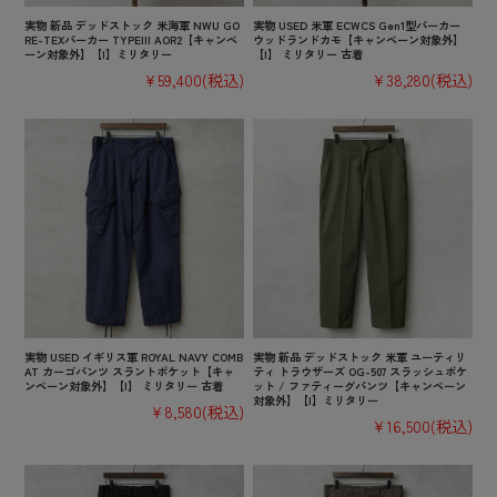
実物 新品 デッドストック 米海軍 NWU GO
実物 USED 米軍 ECWCS Gen1型パーカー
RE-TEXパーカー TYPEIII AOR2【キャンペ
ウッドランドカモ【キャンペーン対象外】
ーン対象外】【I】ミリタリー
【I】 ミリタリー 古着
¥59,400
(税込)
¥38,280
(税込)
実物 USED イギリス軍 ROYAL NAVY COMB
実物 新品 デッドストック 米軍 ユーティリ
AT カーゴパンツ スラントポケット【キャ
ティ トラウザーズ OG-507 スラッシュポケ
ンペーン対象外】【I】 ミリタリー 古着
ット / ファティーグパンツ【キャンペーン
対象外】【I】ミリタリー
¥8,580
(税込)
¥16,500
(税込)