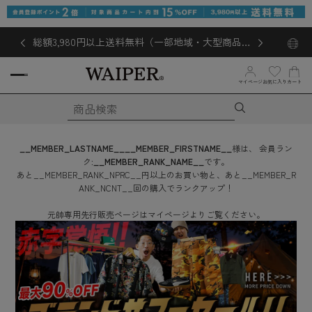
総額3,980円以上送料無料（一部地域・大型商品対
象外あり）
マイページ
お気に入り
カート
__MEMBER_LASTNAME__
__MEMBER_FIRSTNAME__
様は、
会員ラン
ク:
__MEMBER_RANK_NAME__
です。
あと
__MEMBER_RANK_NPRC__
円
以上のお買い物と、あと
__MEMBER_R
ANK_NCNT__
回
の購入でランクアップ！
元帥専用先行販売ページはマイページよりご覧ください。