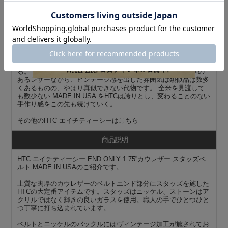
L.A．のデニムの神様と言われるジップ氏が作り出すスタッズ、
レザー、ブランド。 HOLLYWOOD TRADING COMPANY (HTC)
として、世界各国に愛されるブランドとして現在に至る。 状態
の悪いどんなビンテージデニムも彼の手にかかれば息を吹き返
し、むしろリペアによって更なる進化をとげるとも言われてい
る。 そんな彼が作る、今や言わずと知れたブランド。重厚さの
あるレザーながら、ビンテージ感を出した雰囲気は類似品は数多
くあるものの、やはり真似できない代物です。 全米を見渡して
も数少ない MADE IN USA をHTCは誇りとし、変わることのない
手作り感をこの先も続けていく。
その他の
HTC エイチティーシー
はこちら
商品説明
HTC エイチティーシー END ONLY 1.75”カウレザー スタッズベ
ルト MADE IN USAのご紹介です。
上質な肉厚のカウレザーのベルトエンド部分にスタッズを施した
HTCの大定番アイテムです。スタッズはニッケル、ストーンはア
クリルではなく輝きの良いガラスを使用。職人の手でひとつひと
つ丁寧に打ち込まれています。
ベルトとニッケルのバックルにはヴィンテージ加工が施されてお