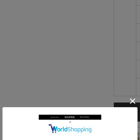
★
会員な
会員