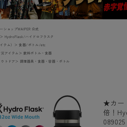
ーショップWAIPER 公式
＞
HydroFlask/ハイドロフラスク
イテム）
＞
食器/ボトル/etc
防災アイテム
＞
飲料ボトル・食器
アウトドア
＞
調理器具・食器・容器・ボトル
★カー
倍！Hy
0890