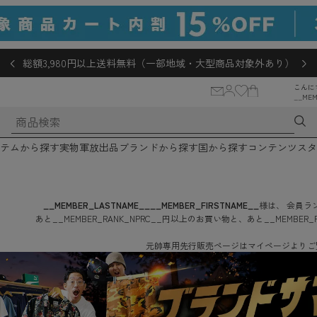
総額3,980円以上送料無料（一部地域・大型商品対象外あり）
こんに
__MEM
テムから探す
実物軍放出品
ブランドから探す
国から探す
コンテンツ
スタ
__MEMBER_LASTNAME__
__MEMBER_FIRSTNAME__
様は、
会員ラン
あと
__MEMBER_RANK_NPRC__
円
以上のお買い物と、あと
__MEMBER_
元帥専用先行販売ページはマイページよりご