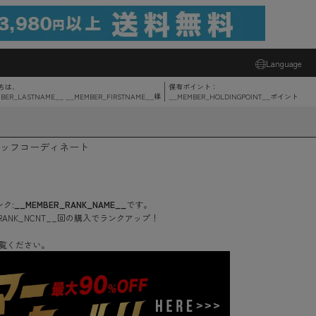
Language
ちは、
保有ポイント：
BER_LASTNAME__ __MEMBER_FIRSTNAME__
様
__MEMBER_HOLDINGPOINT__
ポイント
ッフコーディネート
ク:
__MEMBER_RANK_NAME__
です。
RANK_NCNT__
回
の購入でランクアップ！
覧ください。