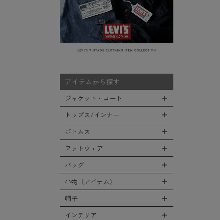
アイテムから探す
ジャケット・コート
トップス/インナー
全てのジャケット・コート
LEVEL7
ボトムス
全てのトップス/インナー
フライトジャケット
Tシャツ
フットウェア
全てのボトムス
M-65ジャケット
シャツ
カーゴパンツ
バッグ
全てのフットウェア
デッキジャケット
スウェット/パーカー
デニムパンツ
ブーツ
小物（アイテム）
タンカースジャケット
全てのバッグ
セーター/カーディガン
チノ，ワークパンツ
シューズ・スニーカー
コート
リュックサック
帽子
ベスト
全ての小物（アイテム）
ファティーグパンツ
サンダル
ソフトシェルジャケット
ショルダーバッグ
タンクトップ
グローブ（手袋）
インテリア
ナイロンパンツ
全ての帽子