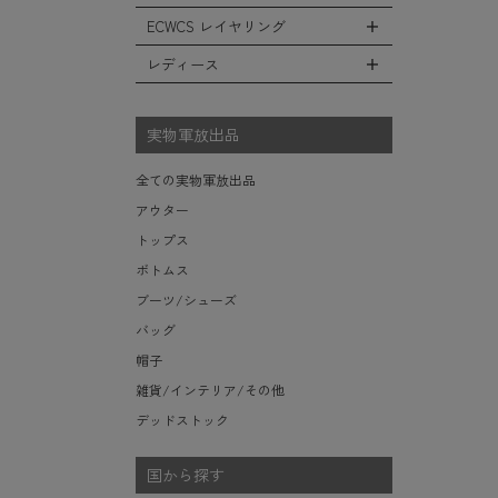
レインシューズ・ブーツ
フリースジャケット
ヘルメットバッグ
防寒物（ネックウォーマーetc）
スウェットパンツ
キャップ
ECWCS レイヤリング
ソックス/靴下
全てのインテリア
レザーアウター
メッセンジャーバッグ
傘/ポンチョ
ショートパンツ
ハット
デスク、椅子、家具
レディース
ジャケットライナー
トートバッグ
全てのECWCS
ミリタリーウォッチ
アンダー（下着）
ニット帽（ビーニー）
シュラフ/ブランケット/etc
デニムジャケット
ウエストバッグ/ボディバッグ
ライトベースレイヤー Level.1
財布・小銭入れ・キーケース
全てのレディース
ベレー帽
ボックス/ガソリン缶/etc
モッズコート
ダッフルバッグ
ミッドベースレイヤー Level.2
実物軍放出品
サングラス・ゴーグル
ハンチング
生地・テントシェル
ボストンバッグ
フリースレイヤー Level.3
ベルト
キャスケット
全ての実物軍放出品
ポーチ/ケース/etc
ウィンドレイヤー Level.4
食器/ボトル/etc
その他
アウター
スーツケース/キャリーバッグ
ソフトシェルレイヤー Level.5
ミリタリー雑貨
トップス
ビジネスバッグ
ハードシェルレイヤー Level.6
ライト/懐中電灯/etc
ボトムス
アウターレイヤー Level.7
ロープ/コード/etc
ブーツ/シューズ
タオル/ハンカチ/etc
バッグ
その他の小物
帽子
雑貨/インテリア/その他
デッドストック
国から探す