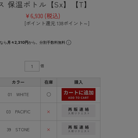
ス 保温ボトル【Sx】【T】
¥6,930
(税込)
[ポイント還元 138ポイント～]
なら
月々2,310円
から。分割手数料無料
個
カラー
在庫
購入
01 WHITE
○
03 PACIFIC
×
39 STONE
×