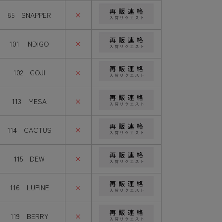
85 SNAPPER
×
101 INDIGO
×
102 GOJI
×
113 MESA
×
114 CACTUS
×
115 DEW
×
116 LUPINE
×
119 BERRY
×