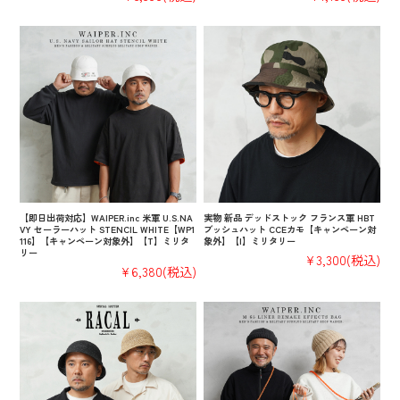
【即日出荷対応】WAIPER.inc 米軍 U.S.NA
実物 新品 デッドストック フランス軍 HBT
VY セーラーハット STENCIL WHITE【WP1
ブッシュハット CCEカモ【キャンペーン対
116】【キャンペーン対象外】【T】ミリタ
象外】【I】ミリタリー
リー
¥3,300
(税込)
¥6,380
(税込)