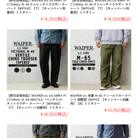
【即日出荷対応】WAIPER.inc US ARMY FI
【即日出荷対応】WAIPER.inc US ARMY FI
CTIONAL M-49 ストレッチトラウザー テー
CTIONAL M-49 ストレッチトラウザー スト
パード【WP1141】【T】【キャンペーン対
レート【WP1142】【T】【キャンペーン対
象外】ミリタリー
象外】ミリタリー
¥14,300
(税込)
¥14,300
(税込)
【即日出荷対応】WAIPER.inc US ARMY FI
WAIPER.inc 米軍 M-65 フィールドカーゴパ
CTIONAL M-49 VENTILE（ベンタイル）
ンツ 初期型【WP111】【キャンペーン対象
チノトラウザー テーパード【WP1086】
外】【R】ミリタリー
【T】【キャンペーン対象外】ミリタリー
¥10,780
(税込)
¥16,500
(税込)