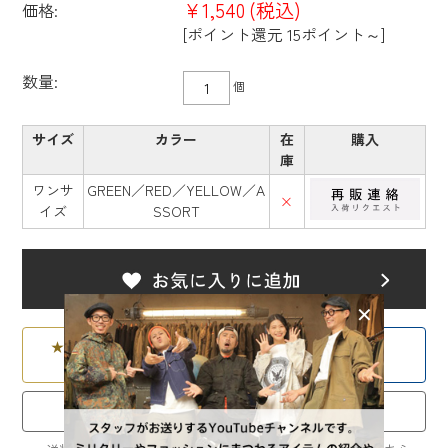
¥1,540
(税込)
価格:
[ポイント還元 15ポイント～]
数量:
個
サイズ
カラー
在
購入
庫
ワンサ
GREEN／RED／YELLOW／A
×
イズ
SSORT
★
会員ならさらにお得！
📏
サイズの測り方！
会員特典を見る
採寸ガイドを見る
試着OK！万が一の返品・交換について