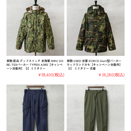
実物 新品 デッドストック 米海軍 NWU GO
実物 USED 米軍 ECWCS Gen1型パーカー
RE-TEXパーカー TYPEIII AOR2【キャンペ
ウッドランドカモ【キャンペーン対象外】
ーン対象外】【I】ミリタリー
【I】 ミリタリー 古着
¥59,400
(税込)
¥38,280
(税込)