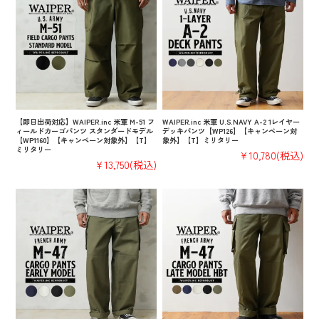
【即日出荷対応】WAIPER.inc 米軍 M-51 フ
WAIPER.inc 米軍 U.S.NAVY A-2 1レイヤー
ィールドカーゴパンツ スタンダードモデル
デッキパンツ【WP126】【キャンペーン対
【WP1160】【キャンペーン対象外】【T】
象外】【T】ミリタリー
ミリタリー
¥10,780
(税込)
¥13,750
(税込)