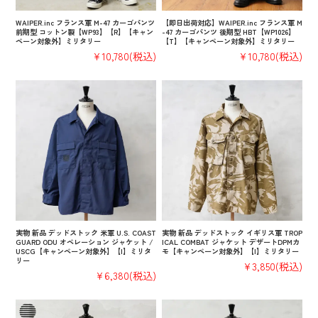
WAIPER.inc フランス軍 M-47 カーゴパンツ
【即日出荷対応】WAIPER.inc フランス軍 M
前期型 コットン製【WP93】【R】【キャン
-47 カーゴパンツ 後期型 HBT【WP1026】
ペーン対象外】ミリタリー
【T】【キャンペーン対象外】ミリタリー
¥10,780
(税込)
¥10,780
(税込)
実物 新品 デッドストック 米軍 U.S. COAST
実物 新品 デッドストック イギリス軍 TROP
GUARD ODU オペレーション ジャケット /
ICAL COMBAT ジャケット デザートDPMカ
USCG【キャンペーン対象外】【I】ミリタ
モ【キャンペーン対象外】【I】ミリタリー
リー
¥3,850
(税込)
¥6,380
(税込)