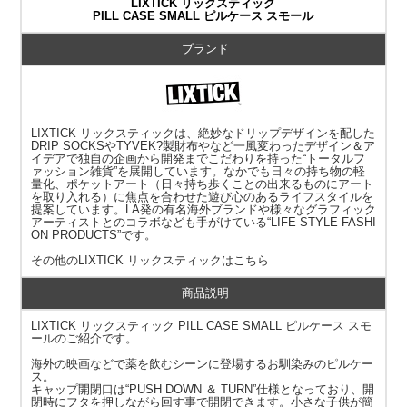
LIXTICK リックスティック
PILL CASE SMALL ピルケース スモール
ブランド
LIXTICK リックスティックは、絶妙なドリップデザインを配した
DRIP SOCKSやTYVEK?製財布やなど一風変わったデザイン＆ア
イデアで独自の企画から開発までこだわりを持った“トータルフ
ァッション雑貨”を展開しています。なかでも日々の持ち物の軽
量化、ポケットアート（日々持ち歩くことの出来るものにアート
を取り入れる）に焦点を合わせた遊び心のあるライフスタイルを
提案しています。LA発の有名海外ブランドや様々なグラフィック
アーティストとのコラボなども手がけている“LIFE STYLE FASHI
ON PRODUCTS”です。
その他の
LIXTICK リックスティック
はこちら
商品説明
LIXTICK リックスティック PILL CASE SMALL ピルケース スモ
ールのご紹介です。
海外の映画などで薬を飲むシーンに登場するお馴染みのピルケー
ス。
キャップ開閉口は“PUSH DOWN ＆ TURN”仕様となっており、開
閉時にフタを押しながら回す事で開閉できます。小さな子供が簡