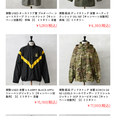
実物 USED オーストリア軍 プルオーバー シ
実物 新品 デッドストック 米軍 ユーティリ
ョートスリーブ フィールドシャツ【キャン
ティシャツ OG-507【キャンペーン対象外】
ペーン対象外】 半袖 【I】 ミリタリー 古着
長袖 【I】ミリタリー
¥5,280
(税込)
¥6,380
(税込)
実物 USED 米軍 U.S.ARMY BLACK APFU
実物 新品 デッドストック 米軍 ECWCS GE
トレーニングジャケット【キャンペーン対
N3 LEVEL5 コールドウェザー ソフトシェル
象外】【I】ミリタリー 古着
ジャケット OCP スコーピオンW2【キャン
ペーン対象外】【I】ミリタリー
¥15,180
(税込)
¥77,000
(税込)