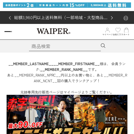
総額3,980円以上送料無料（一部地域・大型商品対
象外あり）
お気に入り
マイページ
カート
__MEMBER_LASTNAME__
__MEMBER_FIRSTNAME__
様は、
会員ラン
ク:
__MEMBER_RANK_NAME__
です。
あと
__MEMBER_RANK_NPRC__
円
以上のお買い物と、あと
__MEMBER_R
ANK_NCNT__
回
の購入でランクアップ！
元帥専用先行販売ページはマイページよりご覧ください。