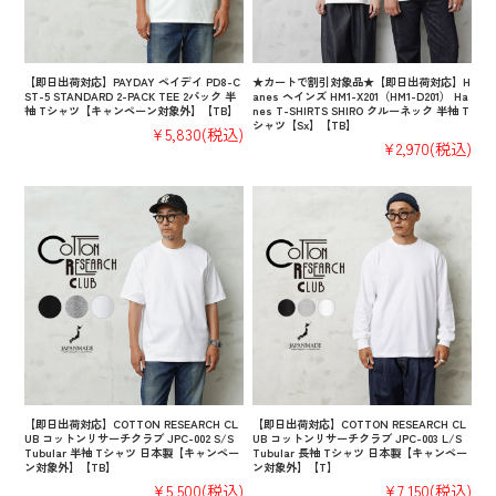
【即日出荷対応】PAYDAY ペイデイ PD8-C
★カートで割引対象品★【即日出荷対応】H
ST-5 STANDARD 2-PACK TEE 2パック 半
anes ヘインズ HM1-X201（HM1-D201） Ha
袖 Tシャツ【キャンペーン対象外】【TB】
nes T-SHIRTS SHIRO クルーネック 半袖 T
シャツ【Sx】【TB】
¥5,830
(税込)
¥2,970
(税込)
【即日出荷対応】COTTON RESEARCH CL
【即日出荷対応】COTTON RESEARCH CL
UB コットンリサーチクラブ JPC-002 S/S
UB コットンリサーチクラブ JPC-003 L/S
Tubular 半袖 Tシャツ 日本製【キャンペー
Tubular 長袖 Tシャツ 日本製【キャンペー
ン対象外】【TB】
ン対象外】【T】
¥5,500
(税込)
¥7,150
(税込)