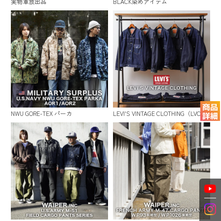
実物軍放出品
BLACK染めアイテム
NWU GORE-TEX パーカ
LEVI'S VINTAGE CLOTHING（LVC）