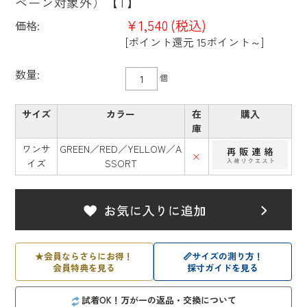
ペーン対象外）【T】
¥1,540
(税込)
価格:
[ポイント還元 15ポイント～]
数量:
個
サイズ
カラー
在
購入
庫
ワンサ
GREEN／RED／YELLOW／A
×
イズ
SSORT
★
会員ならさらにお得！
📏
サイズの測り方！
会員特典を見る
採寸ガイドを見る
試着OK！万が一の返品・交換について