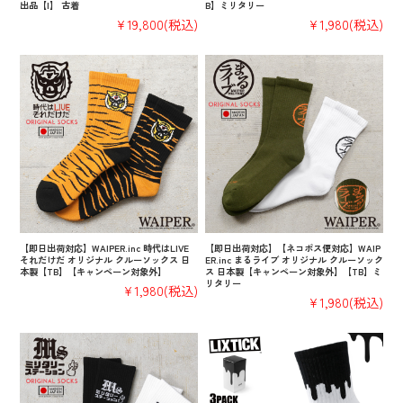
出品【I】 古着
B】ミリタリー
¥19,800
(税込)
¥1,980
(税込)
【即日出荷対応】WAIPER.inc 時代はLIVE
【即日出荷対応】【ネコポス便対応】WAIP
それだけだ オリジナル クルーソックス 日
ER.inc まるライブ オリジナル クルーソック
本製【TB】【キャンペーン対象外】
ス 日本製【キャンペーン対象外】【TB】ミ
リタリー
¥1,980
(税込)
¥1,980
(税込)