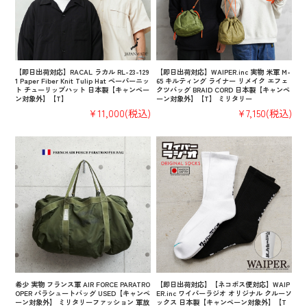
【即日出荷対応】RACAL ラカル RL-23-129
【即日出荷対応】WAIPER.inc 実物 米軍 M-
1 Paper Fiber Knit Tulip Hat ペーパーニッ
65 キルティング ライナー リメイク エフェ
ト チューリップハット 日本製【キャンペー
クツバッグ BRAID CORD 日本製【キャンペ
ン対象外】【T】
ーン対象外】【T】 ミリタリー
¥11,000
(税込)
¥7,150
(税込)
希少 実物 フランス軍 AIR FORCE PARATRO
【即日出荷対応】【ネコポス便対応】WAIP
OPER パラシュートバッグ USED【キャンペ
ER.inc ワイパーラジオ オリジナル クルーソ
ーン対象外】 ミリタリーファッション 軍放
ックス 日本製【キャンペーン対象外】【T