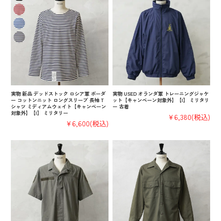
実物 新品 デッドストック ロシア軍 ボーダ
実物 USED オランダ軍 トレーニングジャケ
ー コットンニット ロングスリーブ 長袖 T
ット【キャンペーン対象外】【I】 ミリタリ
シャツ ミディアムウェイト【キャンペーン
ー 古着
対象外】【I】 ミリタリー
¥6,380
(税込)
¥6,600
(税込)