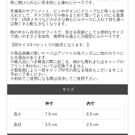
単に開けられない安全性にも優れたケースです。
常備薬やサプリメント、ピンやボタンにクリップなど様々な小物
入れとして、デスク回りで小物をまとめて置いておくのにも最適
です。USBメモリなどの小さな物もピルケースに入れて持ち運べ
ば無くす心配も少なくなります。
鞄の中から自宅やオフィスで、見せる収納としても便利なサイズ
で使いやすさと安全性、携帯性を備えた万能型ピルケースです。
【同サイズ4つセットでの販売となります。】
※商品画像の青いケースはアソートの為ランダムに他のカラーに
なる場合があります。
※輸入品につき輸送の際に起こる、細かな擦れまたはキャップの
プリント剥がれについては交換できません。
※製造期により一部キャップ印字の異なる場合もございますこと
予めご了承ください。
※初めてご使用になる際は洗浄してご使用下さい。
サイズ
外寸
内寸
高さ
7.6 cm
6.6 cm
直径
3.5 cm
2.5 cm