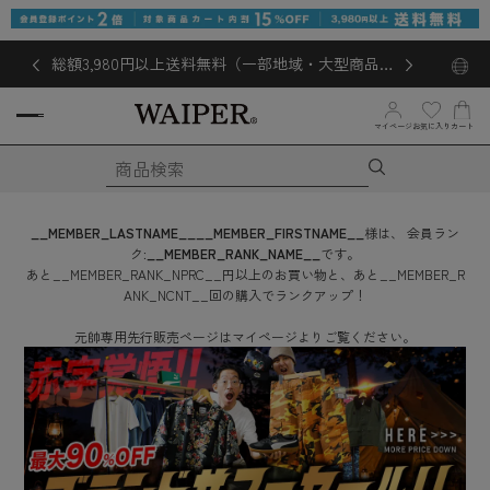
総額3,980円以上送料無料（一部地域・大型商品対
象外あり）
お気に入り
マイページ
カート
__MEMBER_LASTNAME__
__MEMBER_FIRSTNAME__
様は、
会員ラン
ク:
__MEMBER_RANK_NAME__
です。
あと
__MEMBER_RANK_NPRC__
円
以上のお買い物と、あと
__MEMBER_R
ANK_NCNT__
回
の購入でランクアップ！
元帥専用先行販売ページはマイページよりご覧ください。