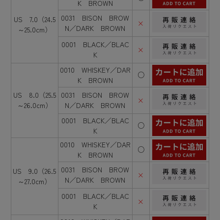
K BROWN
0031 BISON BROW
US 7.0（24.5
×
N／DARK BROWN
～25.0cm）
0001 BLACK／BLAC
×
K
0010 WHISKEY／DAR
○
K BROWN
US 8.0（25.5
0031 BISON BROW
×
～26.0cm）
N／DARK BROWN
0001 BLACK／BLAC
○
K
0010 WHISKEY／DAR
○
K BROWN
0031 BISON BROW
US 9.0（26.5
×
N／DARK BROWN
～27.0cm）
0001 BLACK／BLAC
×
K