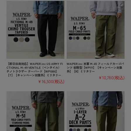
【即日出荷対応】WAIPER.inc US ARMY FI
WAIPER.inc 米軍 M-65 フィールドカーゴパ
CTIONAL M-49 VENTILE（ベンタイル）
ンツ 初期型【WP111】【キャンペーン対象
チノトラウザー テーパード【WP1086】
外】【R】ミリタリー
【T】【キャンペーン対象外】ミリタリー
¥10,780
(税込)
¥16,500
(税込)