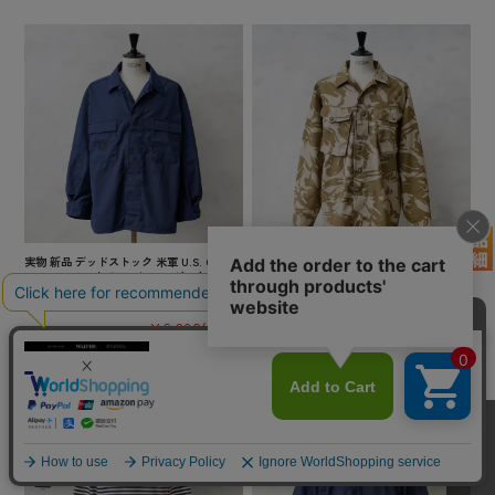
実物 新品 デッドストック 米軍 U.S. COAST
実物 新品 デッドストック イギリス軍 TROP
GUARD ODU オペレーション ジャケット /
ICAL COMBAT ジャケット デザートDPMカ
USCG【キャンペーン対象外】【I】ミリタ
モ【キャンペーン対象外】【I】ミリタリー
リー
¥3,850
(税込)
¥6,380
(税込)