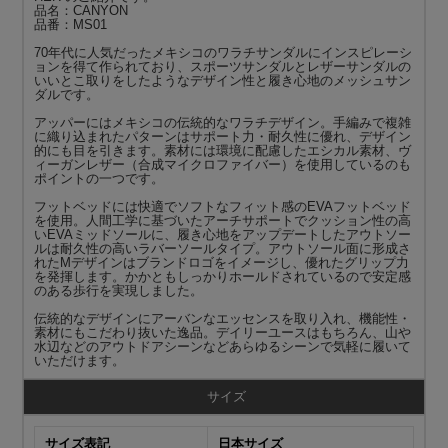
品名：CANYON
品番：MS01
70年代に人気だったメキシコのワラチサンダルにインスピレーシ
ョンを得て作られており、スポーツサンダルとレザーサンダルの
いいとこ取りをしたようなデザイン性と履き心地のメッシュサン
ダルです。
アッパーにはメキシコの伝統的なワラチデザイン。手編みで複雑
に織り込まれたパターンはサポート力・耐久性に優れ、デザイン
的にも目を引きます。素材には環境に配慮したエシカル素材、ヴ
ィーガンレザー（合成マイクロファイバー）を使用しているのも
ポイントの一つです。
フットベッドには快適でソフトなフィット感のEVAフットベッド
を使用。人間工学に基づいたアーチサポートでクッション性の高
いEVAミッドソールに、履き心地をアップデートしたアウトソー
ルは耐久性の高いラバーソールタイプ。アウトソール面に形成さ
れたMデザインはブランドロゴをイメージし、優れたグリップ力
を発揮します。かかともしっかりホールドされているので安定感
のある歩行を実現しました。
伝統的なデザインにアーバンなエッセンスを取り入れ、機能性・
素材にもこだわり抜いた逸品。デイリーユースはもちろん、山や
水辺などのアウトドアシーンなどあらゆるシーンで気軽に履いて
いただけます。
サイズ
サイズ表記
日本サイズ