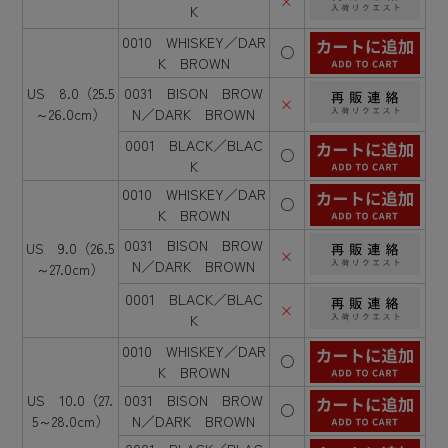
×
K
0010 WHISKEY／DAR
○
K BROWN
US 8.0（25.5
0031 BISON BROW
×
～26.0cm）
N／DARK BROWN
0001 BLACK／BLAC
○
K
0010 WHISKEY／DAR
○
K BROWN
0031 BISON BROW
US 9.0（26.5
×
N／DARK BROWN
～27.0cm）
0001 BLACK／BLAC
×
K
0010 WHISKEY／DAR
○
K BROWN
US 10.0（27.
0031 BISON BROW
○
5～28.0cm）
N／DARK BROWN