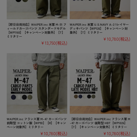
【即日出荷対応】WAIPER.inc 米軍 M-51 フ
WAIPER.inc 米軍 U.S.NAVY A-2 1レイヤー
ィールドカーゴパンツ スタンダードモデル
デッキパンツ【WP126】【キャンペーン対
【WP1160】【キャンペーン対象外】【T】
象外】【T】ミリタリー
ミリタリー
¥10,780
(税込)
¥13,750
(税込)
WAIPER.inc フランス軍 M-47 カーゴパンツ
【即日出荷対応】WAIPER.inc フランス軍 M
前期型 コットン製【WP93】【R】【キャン
-47 カーゴパンツ 後期型 HBT【WP1026】
ペーン対象外】ミリタリー
【T】【キャンペーン対象外】ミリタリー
¥10,780
(税込)
¥10,780
(税込)