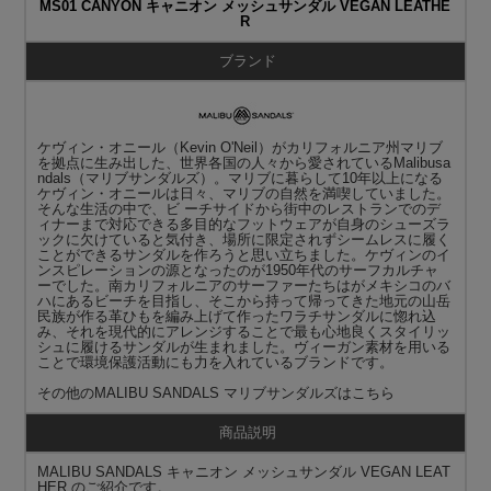
MS01 CANYON キャニオン メッシュサンダル VEGAN LEATHE
R
ブランド
ケヴィン・オニール（Kevin O'Neil）がカリフォルニア州マリブ
を拠点に生み出した、世界各国の人々から愛されているMalibusa
ndals（マリブサンダルズ）。マリブに暮らして10年以上になる
ケヴィン・オニールは日々、マリブの自然を満喫していました。
そんな生活の中で、ビ ーチサイドから街中のレストランでのデ
ィナーまで対応できる多目的なフットウェアが自身のシューズラ
ックに欠けていると気付き、場所に限定されずシームレスに履く
ことができるサンダルを作ろうと思い立ちました。ケヴィンのイ
ンスピレーションの源となったのが1950年代のサーフカルチャ
ーでした。南カリフォルニアのサーファーたちはがメキシコのバ
ハにあるビーチを目指し、そこから持って帰ってきた地元の山岳
民族が作る革ひもを編み上げて作ったワラチサンダルに惚れ込
み、それを現代的にアレンジすることで最も心地良くスタイリッ
シュに履けるサンダルが生まれました。ヴィーガン素材を用いる
ことで環境保護活動にも力を入れているブランドです。
その他の
MALIBU SANDALS マリブサンダルズ
はこちら
商品説明
MALIBU SANDALS キャニオン メッシュサンダル VEGAN LEAT
HER のご紹介です。