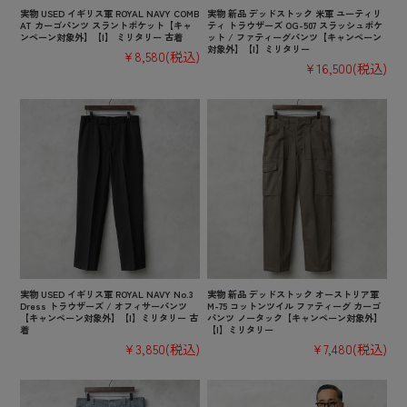
実物 USED イギリス軍 ROYAL NAVY COMB
実物 新品 デッドストック 米軍 ユーティリ
AT カーゴパンツ スラントポケット【キャ
ティ トラウザーズ OG-507 スラッシュポケ
ンペーン対象外】【I】 ミリタリー 古着
ット / ファティーグパンツ【キャンペーン
対象外】【I】ミリタリー
¥8,580
(税込)
¥16,500
(税込)
実物 USED イギリス軍 ROYAL NAVY No.3
実物 新品 デッドストック オーストリア軍
Dress トラウザーズ / オフィサーパンツ
M-75 コットンツイル ファティーグ カーゴ
【キャンペーン対象外】【I】ミリタリー 古
パンツ ノータック【キャンペーン対象外】
着
【I】ミリタリー
¥3,850
(税込)
¥7,480
(税込)