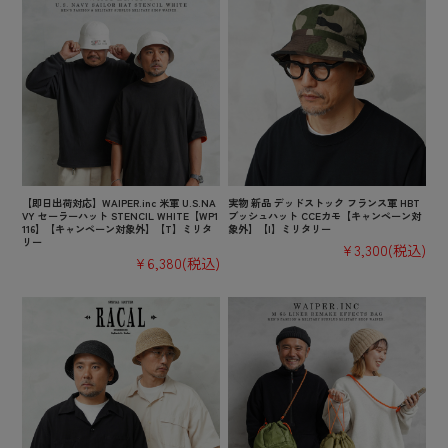
【即日出荷対応】WAIPER.inc 米軍 U.S.NA
実物 新品 デッドストック フランス軍 HBT
VY セーラーハット STENCIL WHITE【WP1
ブッシュハット CCEカモ【キャンペーン対
116】【キャンペーン対象外】【T】ミリタ
象外】【I】ミリタリー
リー
¥3,300
(税込)
¥6,380
(税込)