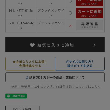
○
m）
ト
M-L（57.7-61.5c
ブラック×ホワイ
○
m）
ト
L-XL（61.5-65.4c
ブラック×ホワイ
×
m）
ト
★
会員ならさらにお得！
📏
サイズの測り方！
会員特典を見る
採寸ガイドを見る
試着OK！万が一の返品・交換について
送料・発送日・お支払い方法、店舗受け取りについてはこちら