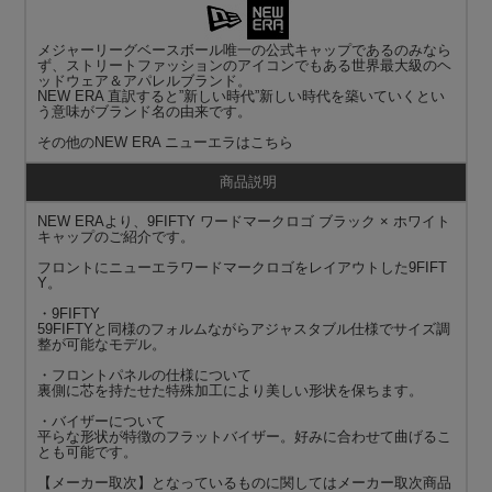
メジャーリーグベースボール唯一の公式キャップであるのみなら
ず、ストリートファッションのアイコンでもある世界最大級のヘ
ッドウェア＆アパレルブランド。
NEW ERA 直訳すると”新しい時代”新しい時代を築いていくとい
う意味がブランド名の由来です。
その他の
NEW ERA ニューエラ
はこちら
商品説明
NEW ERAより、9FIFTY ワードマークロゴ ブラック × ホワイト
キャップのご紹介です。
フロントにニューエラワードマークロゴをレイアウトした9FIFT
Y。
・9FIFTY
59FIFTYと同様のフォルムながらアジャスタブル仕様でサイズ調
整が可能なモデル。
・フロントパネルの仕様について
裏側に芯を持たせた特殊加工により美しい形状を保ちます。
・バイザーについて
平らな形状が特徴のフラットバイザー。好みに合わせて曲げるこ
とも可能です。
【メーカー取次】となっているものに関してはメーカー取次商品