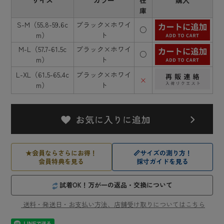
庫
S-M（55.8-59.6c
ブラック×ホワイ
○
m）
ト
M-L（57.7-61.5c
ブラック×ホワイ
○
m）
ト
L-XL（61.5-65.4c
ブラック×ホワイ
×
m）
ト
★
会員ならさらにお得！
📏
サイズの測り方！
会員特典を見る
採寸ガイドを見る
試着OK！万が一の返品・交換について
送料・発送日・お支払い方法、店舗受け取りについてはこちら