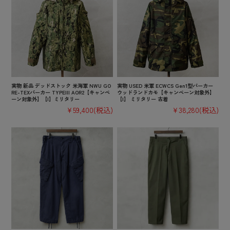
実物 新品 デッドストック 米海軍 NWU GO
実物 USED 米軍 ECWCS Gen1型パーカー
RE-TEXパーカー TYPEIII AOR2【キャンペ
ウッドランドカモ【キャンペーン対象外】
ーン対象外】【I】ミリタリー
【I】 ミリタリー 古着
¥59,400
(税込)
¥38,280
(税込)