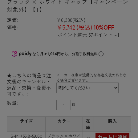
ブラック × ホワイト キャップ【キャンペーン
対象外】【T】
定価:
¥6,380
(税込)
¥5,742
(税込)
10%OFF
価格:
[ポイント還元 57ポイント～]
なら
月々1,914円
から。分割手数料無料
★こちらの商品は注
メーカー在庫が流動的な為注文後欠品とな
る場合ございます。
文後のキャンセル・
返品・交換・変更不
可です。:
数量:
個
サイズ
カラー
在
購入
庫
S-M（55.8-59.6c
ブラック×ホワイ