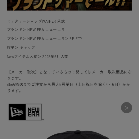
ミリタリーショップWAIPER 公式
ブランド
＞
NEW ERA ニューエラ
ブランド
＞
NEW ERA ニューエラ
＞
9FIFTY
帽子
＞
キャップ
Newアイテム入荷
＞
2025年6月入荷
【メーカー取次】となっているものに関してはメーカー取次商品にな
ります。
商品発送までご注文から最大6営業日（土日祝日を除く4～6日）かか
ります。
＞