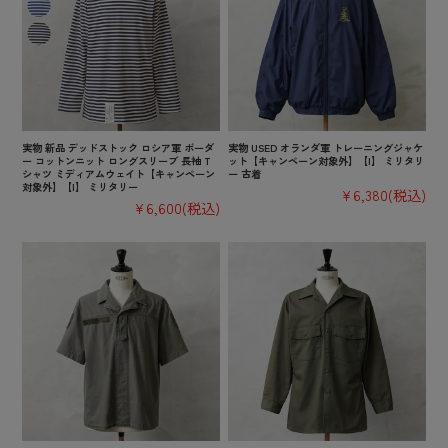
実物 新品 デッドストック ロシア軍 ボーダ
実物 USED オランダ軍 トレーニングジャケ
ー コットンニット ロングスリーブ 長袖 T
ット【キャンペーン対象外】【I】 ミリタリ
シャツ ミディアムウェイト【キャンペーン
ー 古着
対象外】【I】 ミリタリー
¥6,380
(税込)
¥6,600
(税込)