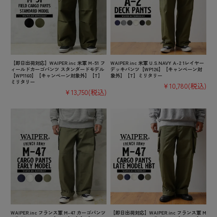
【即日出荷対応】WAIPER.inc 米軍 M-51 フ
WAIPER.inc 米軍 U.S.NAVY A-2 1レイヤー
ィールドカーゴパンツ スタンダードモデル
デッキパンツ【WP126】【キャンペーン対
【WP1160】【キャンペーン対象外】【T】
象外】【T】ミリタリー
ミリタリー
¥10,780
(税込)
¥13,750
(税込)
WAIPER.inc フランス軍 M-47 カーゴパンツ
【即日出荷対応】WAIPER.inc フランス軍 M