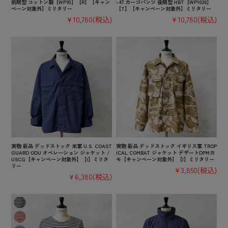
前期型 コットン製【WP93】【R】【キャン
-47 カーゴパンツ 後期型 HBT【WP1026】
ペーン対象外】ミリタリー
【T】【キャンペーン対象外】ミリタリー
¥10,780
(税込)
¥10,780
(税込)
実物 新品 デッドストック 米軍 U.S. COAST
実物 新品 デッドストック イギリス軍 TROP
GUARD ODU オペレーション ジャケット /
ICAL COMBAT ジャケット デザートDPMカ
USCG【キャンペーン対象外】【I】ミリタ
モ【キャンペーン対象外】【I】ミリタリー
リー
¥3,850
(税込)
¥6,380
(税込)