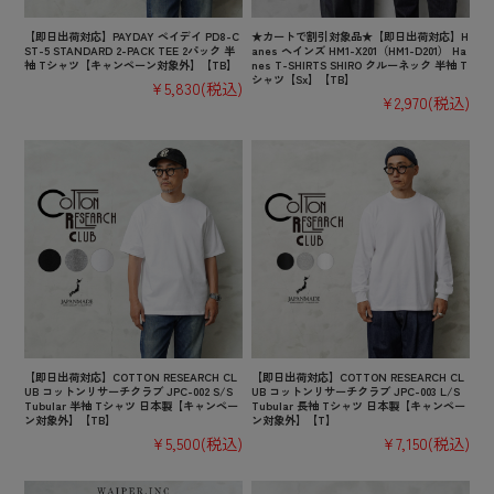
【即日出荷対応】PAYDAY ペイデイ PD8-C
★カートで割引対象品★【即日出荷対応】H
ST-5 STANDARD 2-PACK TEE 2パック 半
anes ヘインズ HM1-X201（HM1-D201） Ha
袖 Tシャツ【キャンペーン対象外】【TB】
nes T-SHIRTS SHIRO クルーネック 半袖 T
シャツ【Sx】【TB】
¥5,830
(税込)
¥2,970
(税込)
【即日出荷対応】COTTON RESEARCH CL
【即日出荷対応】COTTON RESEARCH CL
UB コットンリサーチクラブ JPC-002 S/S
UB コットンリサーチクラブ JPC-003 L/S
Tubular 半袖 Tシャツ 日本製【キャンペー
Tubular 長袖 Tシャツ 日本製【キャンペー
ン対象外】【TB】
ン対象外】【T】
¥5,500
(税込)
¥7,150
(税込)