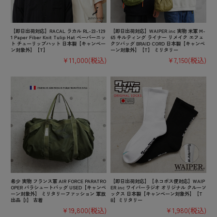
【即日出荷対応】RACAL ラカル RL-23-129
【即日出荷対応】WAIPER.inc 実物 米軍 M-
1 Paper Fiber Knit Tulip Hat ペーパーニッ
65 キルティング ライナー リメイク エフェ
ト チューリップハット 日本製【キャンペー
クツバッグ BRAID CORD 日本製【キャンペ
ン対象外】【T】
ーン対象外】【T】 ミリタリー
¥11,000
(税込)
¥7,150
(税込)
希少 実物 フランス軍 AIR FORCE PARATRO
【即日出荷対応】【ネコポス便対応】WAIP
OPER パラシュートバッグ USED【キャンペ
ER.inc ワイパーラジオ オリジナル クルーソ
ーン対象外】 ミリタリーファッション 軍放
ックス 日本製【キャンペーン対象外】【T
出品【I】 古着
B】ミリタリー
¥19,800
(税込)
¥1,980
(税込)