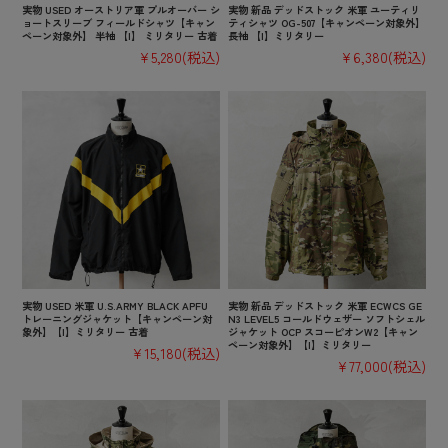
実物 USED オーストリア軍 プルオーバー シ
実物 新品 デッドストック 米軍 ユーティリ
ョートスリーブ フィールドシャツ【キャン
ティシャツ OG-507【キャンペーン対象外】
ペーン対象外】 半袖 【I】 ミリタリー 古着
長袖 【I】ミリタリー
¥5,280
(税込)
¥6,380
(税込)
実物 USED 米軍 U.S.ARMY BLACK APFU
実物 新品 デッドストック 米軍 ECWCS GE
トレーニングジャケット【キャンペーン対
N3 LEVEL5 コールドウェザー ソフトシェル
象外】【I】ミリタリー 古着
ジャケット OCP スコーピオンW2【キャン
ペーン対象外】【I】ミリタリー
¥15,180
(税込)
¥77,000
(税込)