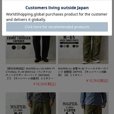
¥14,300
(税込)
¥14,300
(税込)
【即日出荷対応】WAIPER.inc US ARMY FI
WAIPER.inc 米軍 M-65 フィールドカーゴパ
CTIONAL M-49 VENTILE（ベンタイル）
ンツ 初期型【WP111】【キャンペーン対象
チノトラウザー テーパード【WP1086】
外】【R】ミリタリー
【T】【キャンペーン対象外】ミリタリー
¥10,780
(税込)
¥16,500
(税込)