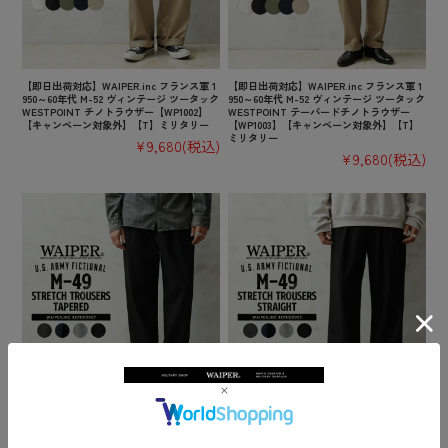
【即日出荷対応】WAIPER.inc フランス軍 1
【即日出荷対応】WAIPER.inc フランス軍 1
950～60年代 M-52 ヴィンテージ ツータック
950～60年代 M-52 ヴィンテージ ツータック
WESTPOINT チノトラウザー【WP1002】
WESTPOINT テーパードチノトラウザー
【キャンペーン対象外】【T】ミリタリー
【WP1003】【キャンペーン対象外】【T】
ミリタリー
¥9,680
(税込)
¥9,680
(税込)
【即日出荷対応】WAIPER.inc US ARMY FI
【即日出荷対応】WAIPER.inc US ARMY FI
CTIONAL M-49 ストレッチトラウザー テー
CTIONAL M-49 ストレッチトラウザー スト
パード【WP1141】【T】【キャンペーン対
レート【WP1142】【T】【キャンペーン対
象外】ミリタリー
象外】ミリタリー