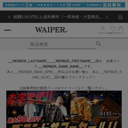
総額3,980円以上送料無料（一部地域・大型商品対
象外あり）
お気に入り
マイページ
カート
__MEMBER_LASTNAME__
__MEMBER_FIRSTNAME__
様は、
会員ラン
ク:
__MEMBER_RANK_NAME__
です。
あと
__MEMBER_RANK_NPRC__
円
以上のお買い物と、あと
__MEMBER_R
ANK_NCNT__
回
の購入でランクアップ！
元帥専用先行販売ページはマイページよりご覧ください。