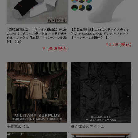
【即日出荷対応】【ネコポス便対応】WAIP
【即日出荷対応】LIXTICK リックスティッ
ER.inc ミリタリーステーション オリジナル
ク DRIP SOCKS 3PACK ドリップ ソックス
クルーソックス 日本製【キャンペーン対象
【キャンペーン対象外】【T】
外】【TB】
¥3,300
(税込)
¥1,980
(税込)
実物軍放出品
BLACK染めアイテム