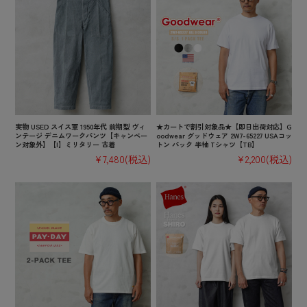
実物 USED スイス軍 1950年代 前期型 ヴィ
★カートで割引対象品★【即日出荷対応】G
ンテージ デニムワークパンツ【キャンペー
oodwear グッドウェア 2W7-65227 USAコッ
ン対象外】【I】ミリタリー 古着
トン パック 半袖 Tシャツ【TB】
¥7,480
(税込)
¥2,200
(税込)