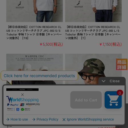
【即日出荷対応】COTTON RESEARCH CL
【即日出荷対応】COTTON RESEARCH CL
UB コットンリサーチクラブ JPC-002 S/S
UB コットンリサーチクラブ JPC-003 L/S
Tubular 半袖 Tシャツ 日本製【キャンペー
Tubular 長袖 Tシャツ 日本製【キャンペー
ン対象外】【TB】
ン対象外】【T】
¥5,500
(税込)
¥7,150
(税込)
【即日出荷対応】WAIPER.inc 米軍 U.S.NA
実物 新品 デッドストック フランス軍 HBT
VY セーラーハット STENCIL WHITE【WP1
ブッシュハット CCEカモ【キャンペーン対
116】【キャンペーン対象外】【T】ミリタ
象外】【I】ミリタリー
リー