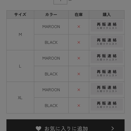
サイズ
カラー
在庫
購入
MAROON
×
M
BLACK
×
MAROON
×
L
BLACK
×
MAROON
×
XL
BLACK
×