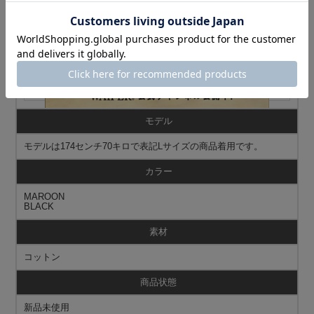
サイズ表記
着丈
身幅
肩幅
袖丈
M
75cm
63cm
63cm
48cm
L
83cm
67cm
67cm
51cm
XL
91cm
71cm
71cm
54cm
モデル
モデルは174センチ70キロで表記Lサイズの商品着用です。
カラー
MAROON
BLACK
素材
コットン
商品状態
新品未使用