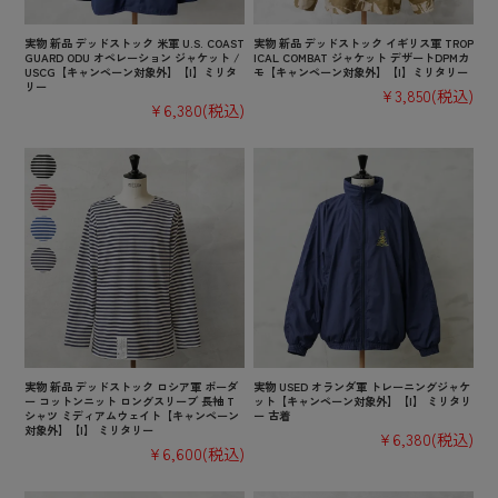
実物 新品 デッドストック 米軍 U.S. COAST
実物 新品 デッドストック イギリス軍 TROP
GUARD ODU オペレーション ジャケット /
ICAL COMBAT ジャケット デザートDPMカ
USCG【キャンペーン対象外】【I】ミリタ
モ【キャンペーン対象外】【I】ミリタリー
リー
¥3,850
(税込)
¥6,380
(税込)
実物 新品 デッドストック ロシア軍 ボーダ
実物 USED オランダ軍 トレーニングジャケ
ー コットンニット ロングスリーブ 長袖 T
ット【キャンペーン対象外】【I】 ミリタリ
シャツ ミディアムウェイト【キャンペーン
ー 古着
対象外】【I】 ミリタリー
¥6,380
(税込)
¥6,600
(税込)