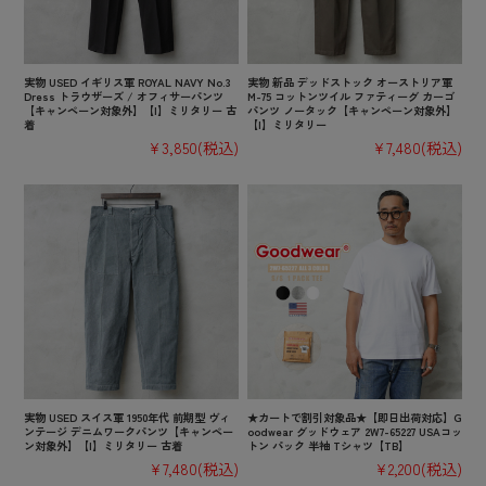
実物 USED イギリス軍 ROYAL NAVY No.3
実物 新品 デッドストック オーストリア軍
Dress トラウザーズ / オフィサーパンツ
M-75 コットンツイル ファティーグ カーゴ
【キャンペーン対象外】【I】ミリタリー 古
パンツ ノータック【キャンペーン対象外】
着
【I】ミリタリー
¥3,850
(税込)
¥7,480
(税込)
実物 USED スイス軍 1950年代 前期型 ヴィ
★カートで割引対象品★【即日出荷対応】G
ンテージ デニムワークパンツ【キャンペー
oodwear グッドウェア 2W7-65227 USAコッ
ン対象外】【I】ミリタリー 古着
トン パック 半袖 Tシャツ【TB】
¥7,480
(税込)
¥2,200
(税込)