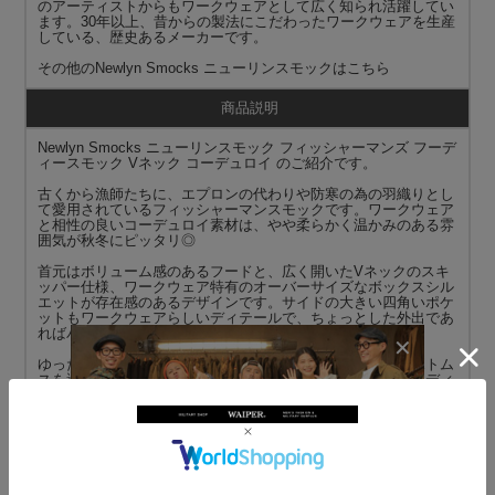
のアーティストからもワークウェアとして広く知られ活躍してい
ます。30年以上、昔からの製法にこだわったワークウェアを生産
している、歴史あるメーカーです。
その他の
Newlyn Smocks ニューリンスモック
はこちら
商品説明
Newlyn Smocks ニューリンスモック フィッシャーマンズ フーデ
ィースモック Vネック コーデュロイ のご紹介です。
古くから漁師たちに、エプロンの代わりや防寒の為の羽織りとし
て愛用されているフィッシャーマンスモックです。ワークウェア
と相性の良いコーデュロイ素材は、やや柔らかく温かみのある雰
囲気が秋冬にピッタリ◎
首元はボリューム感のあるフードと、広く開いたVネックのスキ
ッパー仕様、ワークウェア特有のオーバーサイズなボックスシル
エットが存在感のあるデザインです。サイドの大きい四角いポケ
ットもワークウェアらしいディテールで、ちょっとした外出であ
ればバッグも不要です。
ゆったりとしたワイドシルエットにシンプルなデザインはボトム
スを選ばないので、アメカジやアウトドア、キレイめなコーディ
ネートまで幅広く合わせられる万能アイテムです。
MADE IN UK
サイズ