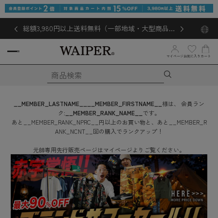
総額3,980円以上送料無料（一部地域・大型商品対
象外あり）
お気に入り
マイページ
カート
__MEMBER_LASTNAME__
__MEMBER_FIRSTNAME__
様は、
会員ラン
ク:
__MEMBER_RANK_NAME__
です。
あと
__MEMBER_RANK_NPRC__
円
以上のお買い物と、あと
__MEMBER_R
ANK_NCNT__
回
の購入でランクアップ！
元帥専用先行販売ページはマイページよりご覧ください。