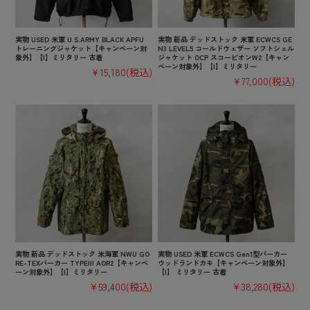
実物 USED 米軍 U.S.ARMY BLACK APFU
実物 新品 デッドストック 米軍 ECWCS GE
トレーニングジャケット【キャンペーン対
N3 LEVEL5 コールドウェザー ソフトシェル
象外】【I】ミリタリー 古着
ジャケット OCP スコーピオンW2【キャン
ペーン対象外】【I】ミリタリー
¥15,180
(税込)
¥77,000
(税込)
実物 新品 デッドストック 米海軍 NWU GO
実物 USED 米軍 ECWCS Gen1型パーカー
RE-TEXパーカー TYPEIII AOR2【キャンペ
ウッドランドカモ【キャンペーン対象外】
ーン対象外】【I】ミリタリー
【I】 ミリタリー 古着
¥59,400
(税込)
¥38,280
(税込)