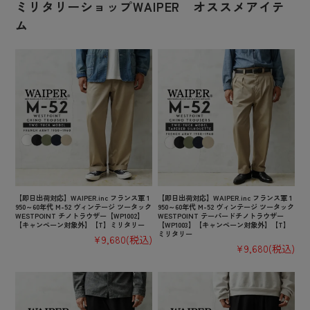
ミリタリーショップWAIPER オススメアイテ
ム
【即日出荷対応】WAIPER.inc フランス軍 1
【即日出荷対応】WAIPER.inc フランス軍 1
950～60年代 M-52 ヴィンテージ ツータック
950～60年代 M-52 ヴィンテージ ツータック
WESTPOINT チノトラウザー【WP1002】
WESTPOINT テーパードチノトラウザー
【キャンペーン対象外】【T】ミリタリー
【WP1003】【キャンペーン対象外】【T】
ミリタリー
¥9,680
(税込)
¥9,680
(税込)