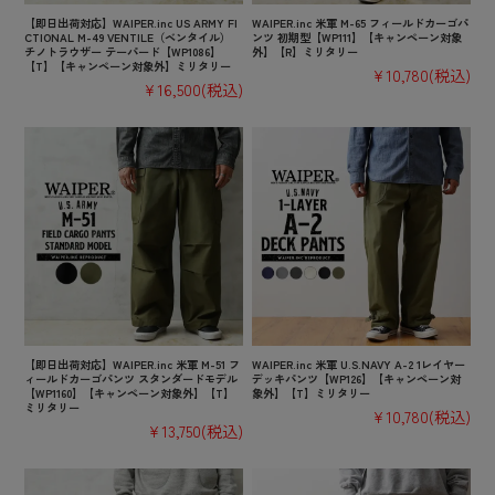
【即日出荷対応】WAIPER.inc US ARMY FI
WAIPER.inc 米軍 M-65 フィールドカーゴパ
CTIONAL M-49 VENTILE（ベンタイル）
ンツ 初期型【WP111】【キャンペーン対象
チノトラウザー テーパード【WP1086】
外】【R】ミリタリー
【T】【キャンペーン対象外】ミリタリー
¥10,780
(税込)
¥16,500
(税込)
【即日出荷対応】WAIPER.inc 米軍 M-51 フ
WAIPER.inc 米軍 U.S.NAVY A-2 1レイヤー
ィールドカーゴパンツ スタンダードモデル
デッキパンツ【WP126】【キャンペーン対
【WP1160】【キャンペーン対象外】【T】
象外】【T】ミリタリー
ミリタリー
¥10,780
(税込)
¥13,750
(税込)