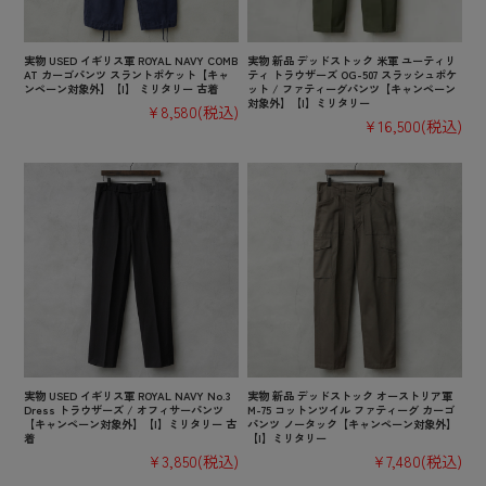
実物 USED イギリス軍 ROYAL NAVY COMB
実物 新品 デッドストック 米軍 ユーティリ
AT カーゴパンツ スラントポケット【キャ
ティ トラウザーズ OG-507 スラッシュポケ
ンペーン対象外】【I】 ミリタリー 古着
ット / ファティーグパンツ【キャンペーン
対象外】【I】ミリタリー
¥8,580
(税込)
¥16,500
(税込)
実物 USED イギリス軍 ROYAL NAVY No.3
実物 新品 デッドストック オーストリア軍
Dress トラウザーズ / オフィサーパンツ
M-75 コットンツイル ファティーグ カーゴ
【キャンペーン対象外】【I】ミリタリー 古
パンツ ノータック【キャンペーン対象外】
着
【I】ミリタリー
¥3,850
(税込)
¥7,480
(税込)