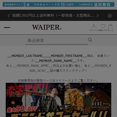
総額3,980円以上送料無料（一部地域・大型商品対
象外あり）
お気に入り
マイページ
カート
__MEMBER_LASTNAME__
__MEMBER_FIRSTNAME__
様は、
会員ラン
ク:
__MEMBER_RANK_NAME__
です。
あと
__MEMBER_RANK_NPRC__
円
以上のお買い物と、あと
__MEMBER_R
ANK_NCNT__
回
の購入でランクアップ！
元帥専用先行販売ページはマイページよりご覧ください。