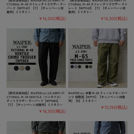
【即日出荷対応】WAIPER.inc US ARMY FI
【即日出荷対応】WAIPER.inc US ARMY FI
CTIONAL M-49 ストレッチトラウザー テー
CTIONAL M-49 ストレッチトラウザー スト
パード【WP1141】【T】【キャンペーン対
レート【WP1142】【T】【キャンペーン対
象外】ミリタリー
象外】ミリタリー
¥14,300
(税込)
¥14,300
(税込)
【即日出荷対応】WAIPER.inc US ARMY FI
WAIPER.inc 米軍 M-65 フィールドカーゴパ
CTIONAL M-49 VENTILE（ベンタイル）
ンツ 初期型【WP111】【キャンペーン対象
チノトラウザー テーパード【WP1086】
外】【R】ミリタリー
【T】【キャンペーン対象外】ミリタリー
¥10,780
(税込)
¥16,500
(税込)