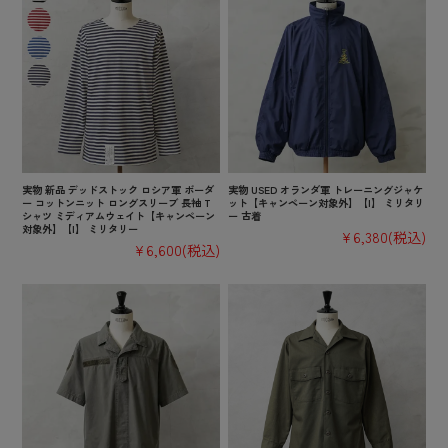
実物 新品 デッドストック ロシア軍 ボーダ
実物 USED オランダ軍 トレーニングジャケ
ー コットンニット ロングスリーブ 長袖 T
ット【キャンペーン対象外】【I】 ミリタリ
シャツ ミディアムウェイト【キャンペーン
ー 古着
対象外】【I】 ミリタリー
¥6,380
(税込)
¥6,600
(税込)