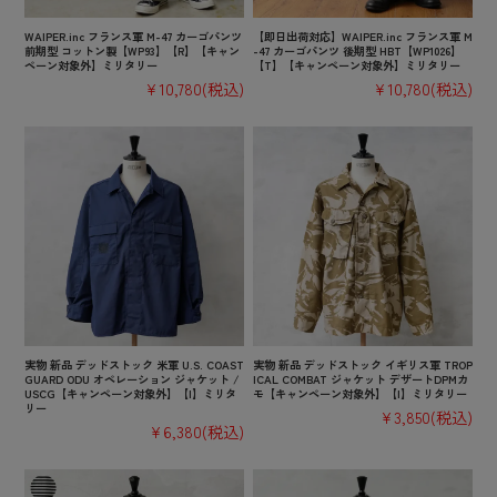
WAIPER.inc フランス軍 M-47 カーゴパンツ
【即日出荷対応】WAIPER.inc フランス軍 M
前期型 コットン製【WP93】【R】【キャン
-47 カーゴパンツ 後期型 HBT【WP1026】
ペーン対象外】ミリタリー
【T】【キャンペーン対象外】ミリタリー
¥10,780
(税込)
¥10,780
(税込)
実物 新品 デッドストック 米軍 U.S. COAST
実物 新品 デッドストック イギリス軍 TROP
GUARD ODU オペレーション ジャケット /
ICAL COMBAT ジャケット デザートDPMカ
USCG【キャンペーン対象外】【I】ミリタ
モ【キャンペーン対象外】【I】ミリタリー
リー
¥3,850
(税込)
¥6,380
(税込)