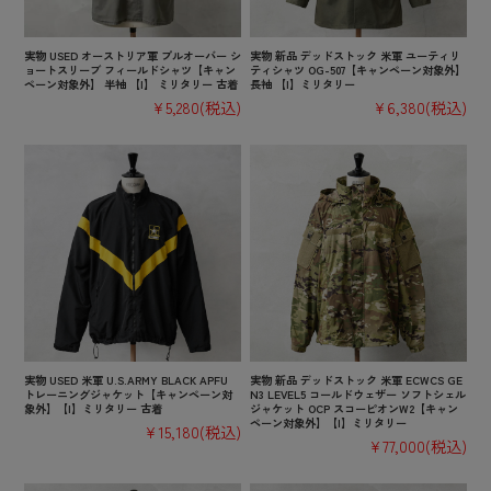
実物 USED オーストリア軍 プルオーバー シ
実物 新品 デッドストック 米軍 ユーティリ
ョートスリーブ フィールドシャツ【キャン
ティシャツ OG-507【キャンペーン対象外】
ペーン対象外】 半袖 【I】 ミリタリー 古着
長袖 【I】ミリタリー
¥5,280
(税込)
¥6,380
(税込)
実物 USED 米軍 U.S.ARMY BLACK APFU
実物 新品 デッドストック 米軍 ECWCS GE
トレーニングジャケット【キャンペーン対
N3 LEVEL5 コールドウェザー ソフトシェル
象外】【I】ミリタリー 古着
ジャケット OCP スコーピオンW2【キャン
ペーン対象外】【I】ミリタリー
¥15,180
(税込)
¥77,000
(税込)