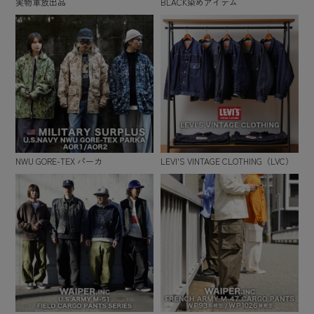
実物軍放出品
BLACK染めアイテム
NWU GORE-TEX パーカ
LEVI'S VINTAGE CLOTHING（LVC）