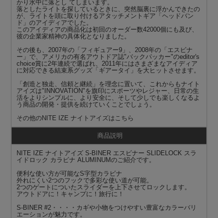
かり水中に落とし てしまいます。
落としたライトを探しているときに、突然脳裏に浮かんできたの
が、ライトを頭に取り付けるアタッチメントギア「ヘッドバン
ド」のアイディアでした。
このアイディアの商品化は初回のオーダー数42000個にも及び、
彼の企業家精神の具体化となりました。
その後も、2007年の「フィギュアー9」、2008年の「エスビナ
ー」で、アメリカの有名アウトドア誌"バックパッカー"のeditor's
choice賞に2年連続で選ばれ、2011年にはさまざまなアイディア
に対応できる結束系グッズ「ギアータイ」を大ヒットさせます。
「創造と独走、信頼と継続」を理念に置いて、これからもナイト
アイズは"INNOVATION"を旗印にスポーツやレジャー、日常の生
活をよりシンプルに、より安全に、そして少しでも楽しくなるよ
う商品の開発・提供を続けていくことでしょう。
その他の
NITE IZE ナイトアイズ
はこちら
商品説明
NITE IZE ナイトアイズ S-BINER エスビナー SLIDELOCK スラ
イドロック カラビナ ALUMINUMのご紹介です。
便利な使い方が可能なS字型カラビナ
外れにくい2つのフックで多彩な使い道が可能。
2つのゲートについたスライダーを上下させてロックします。
アウトドアに！キャンプに！旅行に！
S-BINER #2・・・・カギや小物をつけやすい豊富なカラーバリ
エーションが魅力です。