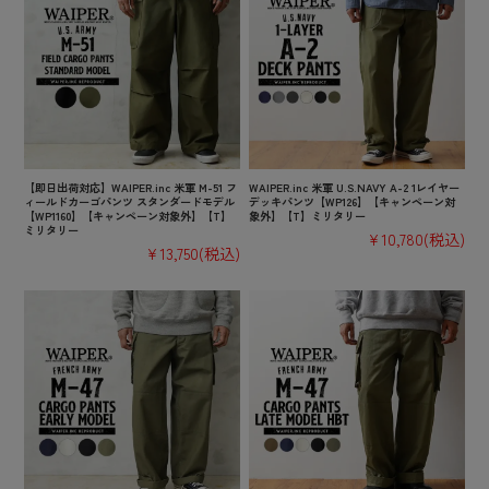
【即日出荷対応】WAIPER.inc 米軍 M-51 フ
WAIPER.inc 米軍 U.S.NAVY A-2 1レイヤー
ィールドカーゴパンツ スタンダードモデル
デッキパンツ【WP126】【キャンペーン対
【WP1160】【キャンペーン対象外】【T】
象外】【T】ミリタリー
ミリタリー
¥10,780
(税込)
¥13,750
(税込)