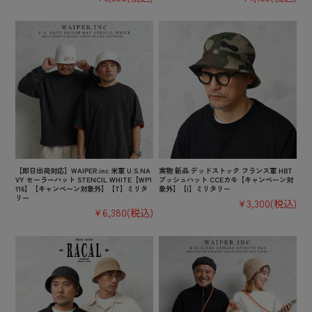
【即日出荷対応】WAIPER.inc 米軍 U.S.NA
実物 新品 デッドストック フランス軍 HBT
VY セーラーハット STENCIL WHITE【WP1
ブッシュハット CCEカモ【キャンペーン対
116】【キャンペーン対象外】【T】ミリタ
象外】【I】ミリタリー
リー
¥3,300
(税込)
¥6,380
(税込)