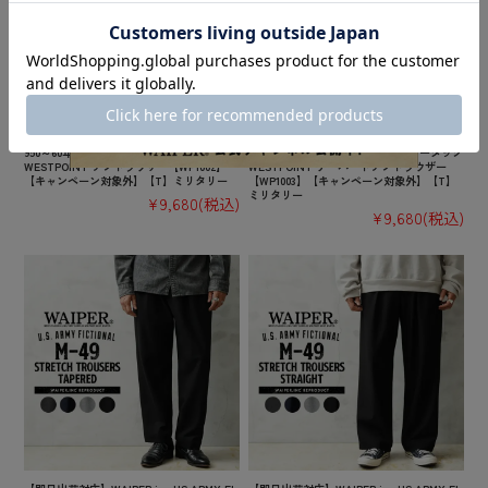
【即日出荷対応】WAIPER.inc フランス軍 1
【即日出荷対応】WAIPER.inc フランス軍 1
950～60年代 M-52 ヴィンテージ ツータック
950～60年代 M-52 ヴィンテージ ツータック
WESTPOINT チノトラウザー【WP1002】
WESTPOINT テーパードチノトラウザー
【キャンペーン対象外】【T】ミリタリー
【WP1003】【キャンペーン対象外】【T】
ミリタリー
¥9,680
(税込)
¥9,680
(税込)