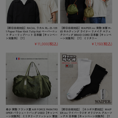
【即日出荷対応】RACAL ラカル RL-23-129
【即日出荷対応】WAIPER.inc 実物 米軍 M-
1 Paper Fiber Knit Tulip Hat ペーパーニッ
65 キルティング ライナー リメイク エフェ
ト チューリップハット 日本製【キャンペー
クツバッグ BRAID CORD 日本製【キャンペ
ン対象外】【T】
ーン対象外】【T】 ミリタリー
¥11,000
(税込)
¥7,150
(税込)
希少 実物 フランス軍 AIR FORCE PARATRO
【即日出荷対応】【ネコポス便対応】WAIP
OPER パラシュートバッグ USED【キャンペ
ER.inc ワイパーラジオ オリジナル クルーソ
ーン対象外】 ミリタリーファッション 軍放
ックス 日本製【キャンペーン対象外】【T