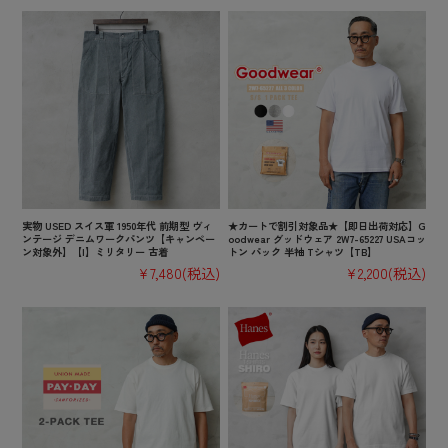
実物 USED スイス軍 1950年代 前期型 ヴィ
★カートで割引対象品★【即日出荷対応】G
ンテージ デニムワークパンツ【キャンペー
oodwear グッドウェア 2W7-65227 USAコッ
ン対象外】【I】ミリタリー 古着
トン パック 半袖 Tシャツ【TB】
¥7,480
(税込)
¥2,200
(税込)