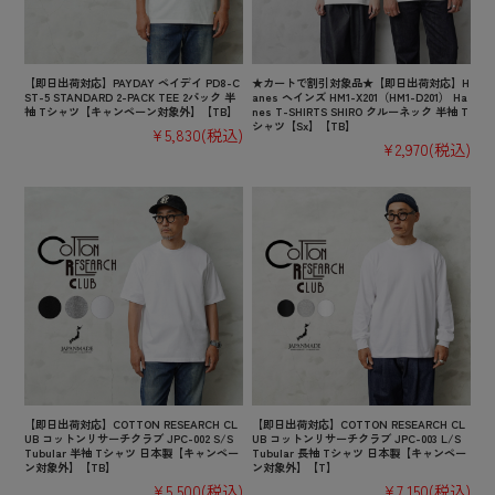
【即日出荷対応】PAYDAY ペイデイ PD8-C
★カートで割引対象品★【即日出荷対応】H
ST-5 STANDARD 2-PACK TEE 2パック 半
anes ヘインズ HM1-X201（HM1-D201） Ha
袖 Tシャツ【キャンペーン対象外】【TB】
nes T-SHIRTS SHIRO クルーネック 半袖 T
シャツ【Sx】【TB】
¥5,830
(税込)
¥2,970
(税込)
【即日出荷対応】COTTON RESEARCH CL
【即日出荷対応】COTTON RESEARCH CL
UB コットンリサーチクラブ JPC-002 S/S
UB コットンリサーチクラブ JPC-003 L/S
Tubular 半袖 Tシャツ 日本製【キャンペー
Tubular 長袖 Tシャツ 日本製【キャンペー
ン対象外】【TB】
ン対象外】【T】
¥5,500
(税込)
¥7,150
(税込)