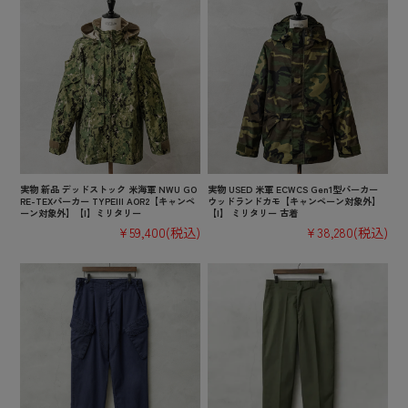
実物 新品 デッドストック 米海軍 NWU GO
実物 USED 米軍 ECWCS Gen1型パーカー
RE-TEXパーカー TYPEIII AOR2【キャンペ
ウッドランドカモ【キャンペーン対象外】
ーン対象外】【I】ミリタリー
【I】 ミリタリー 古着
¥59,400
(税込)
¥38,280
(税込)