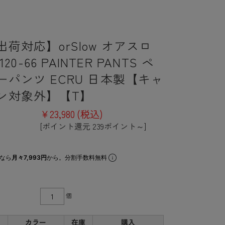
荷対応】orSlow オアスロ
120-66 PAINTER PANTS ペ
ーパンツ ECRU 日本製【キャ
ン対象外】【T】
¥23,980
(税込)
[ポイント還元 239ポイント～]
なら
月々7,993円
から。分割手数料無料
個
カラー
在庫
購入