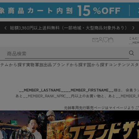
総額3,980円以上送料無料（一部地域・大型商品対象外あり）
こんに
__MEM
テムから探す
実物軍放出品
ブランドから探す
国から探す
コンテンツ
スタ
__MEMBER_LASTNAME__
__MEMBER_FIRSTNAME__
様は、
会員ラン
あと
__MEMBER_RANK_NPRC__
円
以上のお買い物と、あと
__MEMBER_
元帥専用先行販売ページはマイページよりご