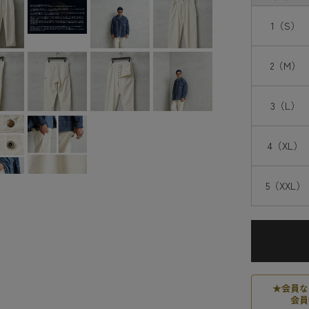
1（S）
2（M）
3（L）
4（XL）
5（XXL）
★
会員な
会員