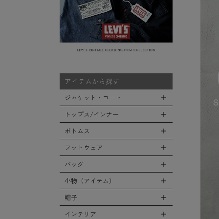
アイテムから探す
ジャケット・コート
トップス/インナー
全てのジャケット・コート
LEVEL7
ボトムス
全てのトップス/インナー
フライトジャケット
Tシャツ
フットウェア
全てのボトムス
M-65ジャケット
シャツ
カーゴパンツ
バッグ
全てのフットウェア
デッキジャケット
スウェット/パーカー
デニムパンツ
ブーツ
小物（アイテム）
タンカースジャケット
全てのバッグ
セーター/カーディガン
チノ，ワークパンツ
シューズ・スニーカー
コート
リュックサック
帽子
ベスト
全ての小物（アイテム）
ファティーグパンツ
サンダル
ソフトシェルジャケット
ショルダーバッグ
タンクトップ
グローブ（手袋）
インテリア
ナイロンパンツ
全ての帽子