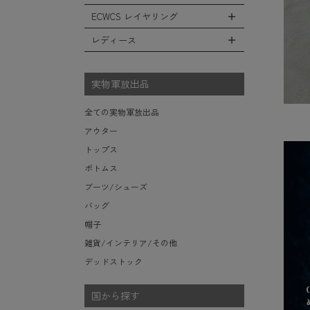
レインシューズ・ブーツ
フリースジャケット
ヘルメットバッグ
防寒物（ネックウォーマーetc）
スウェットパンツ
キャップ
ECWCS レイヤリング
ソックス/靴下
全てのインテリア
レザーアウター
メッセンジャーバッグ
傘/ポンチョ
ショートパンツ
ハット
デスク、椅子、家具
レディース
ジャケットライナー
トートバッグ
全てのECWCS
ミリタリーウォッチ
アンダー（下着）
ニット帽（ビーニー）
シュラフ/ブランケット/etc
デニムジャケット
ウエストバッグ/ボディバッグ
ライトベースレイヤー Level.1
財布・小銭入れ・キーケース
全てのレディース
ベレー帽
ボックス/ガソリン缶/etc
モッズコート
ダッフルバッグ
ミッドベースレイヤー Level.2
実物軍放出品
サングラス・ゴーグル
ハンチング
生地・テントシェル
ボストンバッグ
フリースレイヤー Level.3
ベルト
キャスケット
全ての実物軍放出品
ポーチ/ケース/etc
ウィンドレイヤー Level.4
食器/ボトル/etc
その他
アウター
スーツケース/キャリーバッグ
ソフトシェルレイヤー Level.5
ミリタリー雑貨
トップス
ビジネスバッグ
ハードシェルレイヤー Level.6
ライト/懐中電灯/etc
ボトムス
アウターレイヤー Level.7
ロープ/コード/etc
ブーツ/シューズ
タオル/ハンカチ/etc
バッグ
その他の小物
帽子
雑貨/インテリア/その他
デッドストック
国から探す