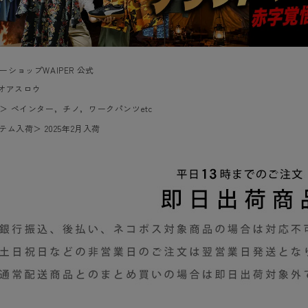
ーショップWAIPER 公式
w/オアスロウ
＞
ペインター，チノ，ワークパンツetc
イテム入荷
＞
2025年2月入荷