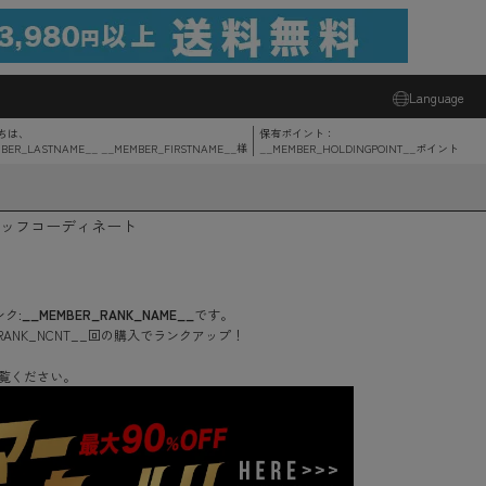
Language
ちは、
保有ポイント：
BER_LASTNAME__ __MEMBER_FIRSTNAME__
様
__MEMBER_HOLDINGPOINT__
ポイント
ッフコーディネート
ク:
__MEMBER_RANK_NAME__
です。
RANK_NCNT__
回
の購入でランクアップ！
覧ください。