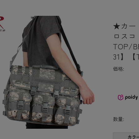
★カー
ロスコ M
TOP/
31】【
価格:
数量:
カラ