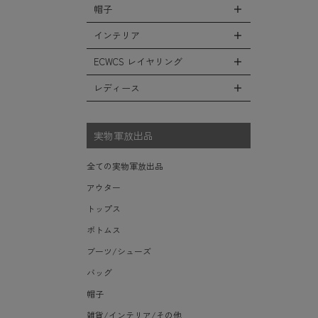
シューズ・スニーカー
リュックサック
帽子
コート
全ての小物（アイテム）
ベスト
ファティーグパンツ
サンダル
ショルダーバッグ
ソフトシェルジャケット
グローブ（手袋）
インテリア
タンクトップ
全ての帽子
ナイロンパンツ
レインシューズ・ブーツ
ヘルメットバッグ
フリースジャケット
防寒物（ネックウォーマーetc）
キャップ
ECWCS レイヤリング
スウェットパンツ
全てのインテリア
ソックス/靴下
メッセンジャーバッグ
レザーアウター
傘/ポンチョ
ハット
ショートパンツ
デスク、椅子、家具
レディース
全てのECWCS
トートバッグ
ジャケットライナー
ミリタリーウォッチ
ニット帽（ビーニー）
アンダー（下着）
シュラフ/ブランケット/etc
ライトベースレイヤー Level.1
ウエストバッグ/ボディバッグ
デニムジャケット
全てのレディース
財布・小銭入れ・キーケース
ベレー帽
ボックス/ガソリン缶/etc
ミッドベースレイヤー Level.2
実物軍放出品
ダッフルバッグ
モッズコート
サングラス・ゴーグル
ハンチング
生地・テントシェル
フリースレイヤー Level.3
ボストンバッグ
ベルト
全ての実物軍放出品
キャスケット
ウィンドレイヤー Level.4
ポーチ/ケース/etc
食器/ボトル/etc
アウター
その他
ソフトシェルレイヤー Level.5
スーツケース/キャリーバッグ
ミリタリー雑貨
トップス
ハードシェルレイヤー Level.6
ビジネスバッグ
ライト/懐中電灯/etc
ボトムス
アウターレイヤー Level.7
ロープ/コード/etc
ブーツ/シューズ
タオル/ハンカチ/etc
バッグ
その他の小物
帽子
雑貨/インテリア/その他