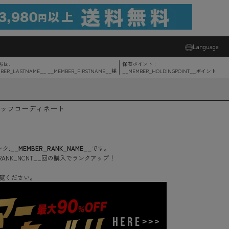
Language
ちは、
保有ポイント：
BER_LASTNAME__ __MEMBER_FIRSTNAME__
様
__MEMBER_HOLDINGPOINT__
ポイント
ッフコーディネート
ク:
__MEMBER_RANK_NAME__
です。
RANK_NCNT__
回
の購入でランクアップ！
覧ください。