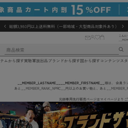
総額3,980円以上送料無料（一部地域・大型商品対象外あり）
こんに
__MEM
テムから探す
実物軍放出品
ブランドから探す
国から探す
コンテンツ
スタ
__MEMBER_LASTNAME__
__MEMBER_FIRSTNAME__
様は、
会員ラン
あと
__MEMBER_RANK_NPRC__
円
以上のお買い物と、あと
__MEMBER_
元帥専用先行販売ページはマイページよりご