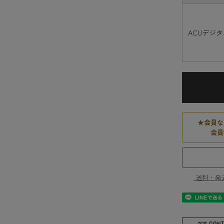
ACUデジ
★
会員な
会員
送料・発