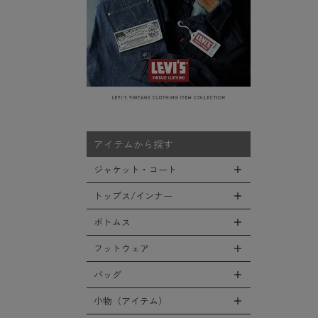
アイテムから探す
ジャケット・コート
トップス/インナー
全てのジャケット・コート
LEVEL7
ボトムス
全てのトップス/インナー
フライトジャケット
Tシャツ
フットウェア
全てのボトムス
M-65ジャケット
シャツ
カーゴパンツ
バッグ
全てのフットウェア
デッキジャケット
スウェット/パーカー
デニムパンツ
ブーツ
小物（アイテム）
全てのバッグ
タンカースジャケット
セーター/カーディガン
チノ，ワークパンツ