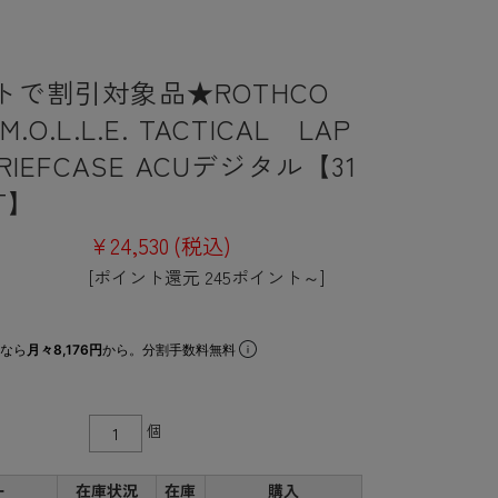
トで割引対象品★ROTHCO
.O.L.L.E. TACTICAL LAP
BRIEFCASE ACUデジタル【31
T】
¥24,530
(税込)
[ポイント還元 245ポイント～]
なら
月々8,176円
から。分割手数料無料
個
ー
在庫状況
在庫
購入