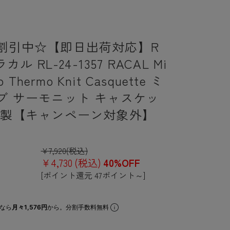
割引中☆【即日出荷対応】R
ラカル RL-24-1357 RACAL Mi
ib Thermo Knit Casquette ミ
ブ サーモニット キャスケッ
本製【キャンペーン対象外】
¥7,920
(税込)
¥4,730
(税込)
40%OFF
[ポイント還元 47ポイント～]
なら
月々1,576円
から。分割手数料無料