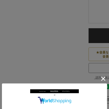
★
会員な
会員
送料・発