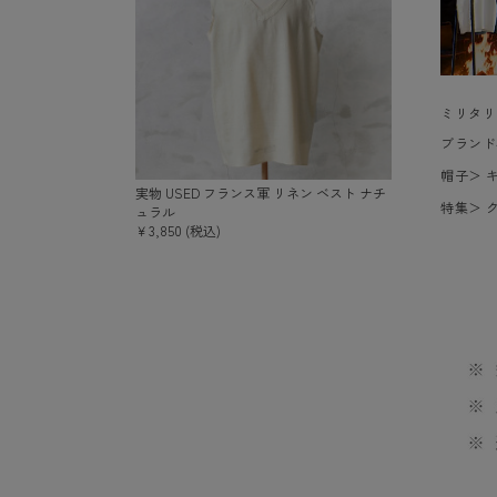
ミリタリ
ブランド
帽子
＞
実物 USED フランス軍 リネン ベスト ナチ
特集
＞
ュラル
￥3,850 (税込)