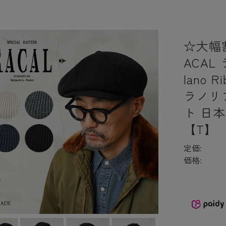
☆大幅
ACAL 
lano R
ラノリ
ト 日
【T】
定価:
価格: