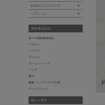
レインシューズ・ブーツ
フリースジャケット
ヘルメットバッグ
防寒物（ネックウォーマーetc）
スウェットパンツ
キャップ
ECWCS レイヤリング
ソックス/靴下
全てのインテリア
レザーアウター
メッセンジャーバッグ
傘/ポンチョ
ショートパンツ
ハット
デスク、椅子、家具
レディース
ジャケットライナー
トートバッグ
全てのECWCS
ミリタリーウォッチ
アンダー（下着）
ニット帽（ビーニー）
シュラフ/ブランケット/etc
デニムジャケット
ウエストバッグ/ボディバッグ
ライトベースレイヤー Level.1
財布・小銭入れ・キーケース
全てのレディース
ベレー帽
ボックス/ガソリン缶/etc
モッズコート
ダッフルバッグ
ミッドベースレイヤー Level.2
実物軍放出品
サングラス・ゴーグル
ハンチング
生地・テントシェル
ボストンバッグ
フリースレイヤー Level.3
ベルト
キャスケット
全ての実物軍放出品
ポーチ/ケース/etc
ウィンドレイヤー Level.4
食器/ボトル/etc
その他
アウター
スーツケース/キャリーバッグ
ソフトシェルレイヤー Level.5
ミリタリー雑貨
トップス
ビジネスバッグ
ハードシェルレイヤー Level.6
ライト/懐中電灯/etc
ボトムス
アウターレイヤー Level.7
ロープ/コード/etc
ブーツ/シューズ
タオル/ハンカチ/etc
バッグ
その他の小物
帽子
雑貨/インテリア/その他
デッドストック
国から探す