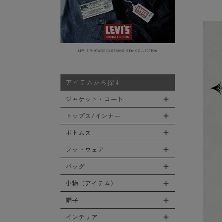
アイテムから探す
ジャケット・コート
トップス/インナー
全てのジャケット・コート
LEVEL7
ボトムス
全てのトップス/インナー
フライトジャケット
Tシャツ
フットウェア
全てのボトムス
M-65ジャケット
シャツ
カーゴパンツ
バッグ
全てのフットウェア
デッキジャケット
スウェット/パーカー
デニムパンツ
ブーツ
小物（アイテム）
タンカースジャケット
全てのバッグ
セーター/カーディガン
チノ，ワークパンツ
シューズ・スニーカー
コート
リュックサック
帽子
ベスト
全ての小物（アイテム）
ファティーグパンツ
サンダル
ソフトシェルジャケット
ショルダーバッグ
タンクトップ
グローブ（手袋）
インテリア
ナイロンパンツ
全ての帽子