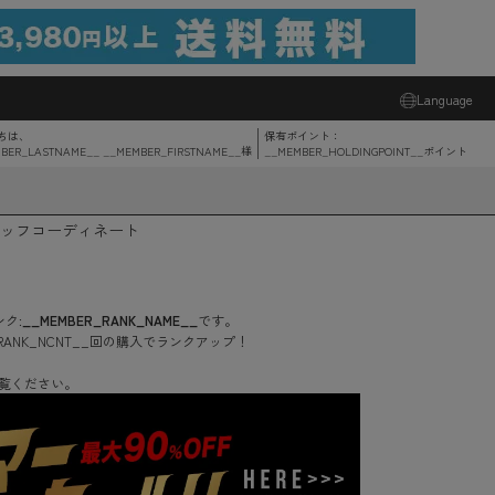
Language
ちは、
保有ポイント：
BER_LASTNAME__ __MEMBER_FIRSTNAME__
様
__MEMBER_HOLDINGPOINT__
ポイント
ッフコーディネート
ク:
__MEMBER_RANK_NAME__
です。
RANK_NCNT__
回
の購入でランクアップ！
覧ください。