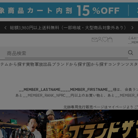
総額3,980円以上送料無料（一部地域・大型商品対象外あり）
こんに
__MEM
テムから探す
実物軍放出品
ブランドから探す
国から探す
コンテンツ
スタ
__MEMBER_LASTNAME__
__MEMBER_FIRSTNAME__
様は、
会員ラン
あと
__MEMBER_RANK_NPRC__
円
以上のお買い物と、あと
__MEMBER_
元帥専用先行販売ページはマイページよりご