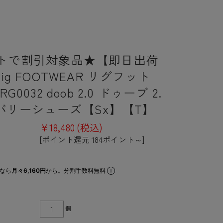
トで割引対象品★【即日出荷
ig FOOTWEAR リグフット
G0032 doob 2.0 ドゥーブ 2.
カバリーシューズ【Sx】【T】
¥18,480
(税込)
[ポイント還元 184ポイント～]
なら
月々6,160円
から。分割手数料無料
個