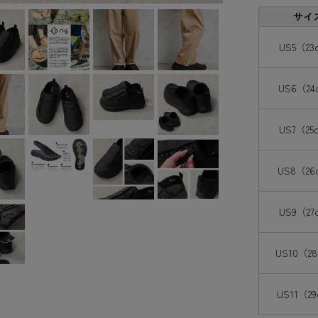
サイ
US5（23
US6（24
US7（25
US8（26
US9（27
US10（2
US11（2