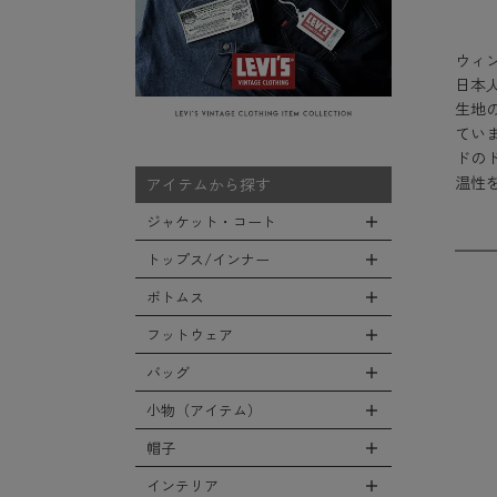
ウィ
日本
生地
てい
ドの
温性
アイテムから探す
ジャケット・コート
トップス/インナー
全てのジャケット・コート
LEVEL7
ボトムス
全てのトップス/インナー
フライトジャケット
Tシャツ
フットウェア
全てのボトムス
M-65ジャケット
シャツ
カーゴパンツ
バッグ
全てのフットウェア
デッキジャケット
スウェット/パーカー
デニムパンツ
ブーツ
小物（アイテム）
タンカースジャケット
全てのバッグ
セーター/カーディガン
チノ，ワークパンツ
シューズ・スニーカー
コート
リュックサック
帽子
ベスト
全ての小物（アイテム）
ファティーグパンツ
サンダル
ソフトシェルジャケット
ショルダーバッグ
タンクトップ
グローブ（手袋）
インテリア
ナイロンパンツ
全ての帽子