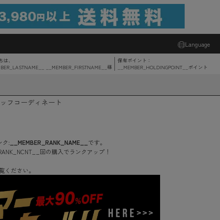
Language
ちは、
保有ポイント：
BER_LASTNAME__ __MEMBER_FIRSTNAME__
様
__MEMBER_HOLDINGPOINT__
ポイント
ッフコーディネート
ク:
__MEMBER_RANK_NAME__
です。
RANK_NCNT__
回
の購入でランクアップ！
覧ください。