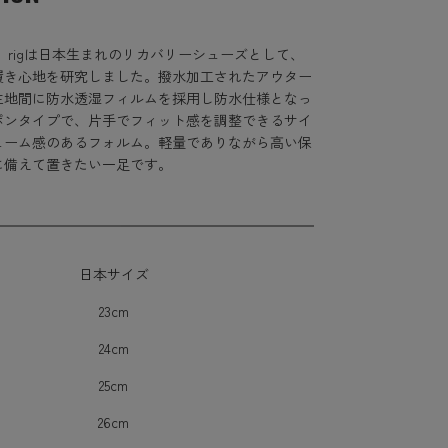
rigは日本生まれのリカバリーシューズとして、
履き心地を研究しました。撥水加工されたアウター
生地間に防水透湿フィルムを採用し防水仕様となっ
ポンタイプで、片手でフィット感を調整できるサイ
ューム感のあるフォルム。軽量でありながら高い保
に備えて置きたい一足です。
日本サイズ
23cm
24cm
25cm
26cm