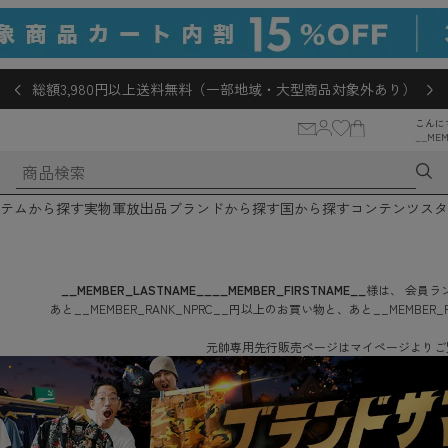
総額3,980円以上送料無料（一部地域・大型商品対象外あり）
こんに
__MEM
テムから探す
実物軍放出品
ブランドから探す
国から探す
コンテンツ
スタ
__MEMBER_LASTNAME__
__MEMBER_FIRSTNAME__
様は、
会員ラン
あと
__MEMBER_RANK_NPRC__
円
以上のお買い物と、あと
__MEMBER_
元帥専用先行販売ページはマイページよりご