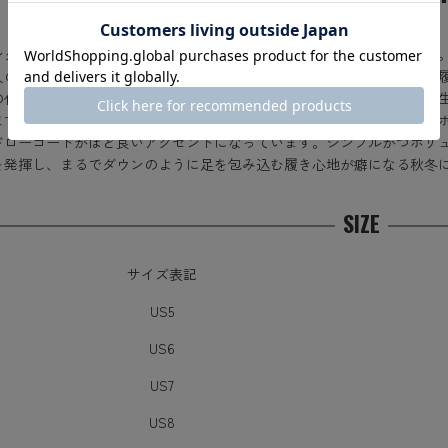
ンタースポーツを楽しむ人のために開発された冬用リカバリーシューズ。 
人の足の特徴である「甲高・幅広」に重点をおき日本人にとって快適な
の化繊ダウンと保温性の高いインナー生地を使用し血行を促進。また、
ます。アッパーには中綿入りのナイロン素材。脱ぎ履きしやすいスリッ
ドローコードがほど良いアクセントになっています。シンプルかつボリ
を発揮し、まるでダウンのように足を包み込む履き心地が癖になる秋冬
SIZE
サイズ表記
US5
US6
US7
US8