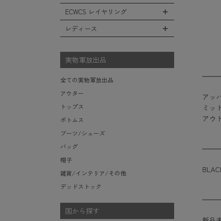
レインシューズ・ブーツ
フリースジャケット
ヘルメットバッグ
防寒物（ネックウォーマーetc）
スウェットパンツ
キャップ
ECWCS レイヤリング
ソックス/靴下
全てのインテリア
レザーアウター
メッセンジャーバッグ
傘/ポンチョ
ショートパンツ
ハット
デスク、椅子、家具
レディース
ジャケットライナー
トートバッグ
全てのECWCS
ミリタリーウォッチ
アンダー（下着）
ニット帽（ビーニー）
シュラフ/ブランケット/etc
デニムジャケット
ウエストバッグ/ボディバッグ
ライトベースレイヤー Level.1
財布・小銭入れ・キーケース
全てのレディース
ベレー帽
ボックス/ガソリン缶/etc
モッズコート
ダッフルバッグ
ミッドベースレイヤー Level.2
実物軍放出品
サングラス・ゴーグル
ハンチング
生地・テントシェル
ボストンバッグ
フリースレイヤー Level.3
ベルト
キャスケット
全ての実物軍放出品
ポーチ/ケース/etc
ウィンドレイヤー Level.4
食器/ボトル/etc
その他
アウター
アッ
スーツケース/キャリーバッグ
ソフトシェルレイヤー Level.5
ミリタリー雑貨
トップス
ミッド
ビジネスバッグ
ハードシェルレイヤー Level.6
ライト/懐中電灯/etc
アウ
ボトムス
アウターレイヤー Level.7
ロープ/コード/etc
ブーツ/シューズ
タオル/ハンカチ/etc
バッグ
その他の小物
帽子
BLAC
雑貨/インテリア/その他
デッドストック
国から探す
新品