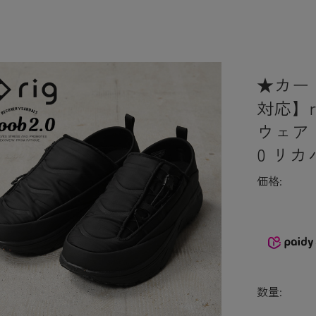
★カー
対応】r
ウェア R
0 リ
価格:
数量: