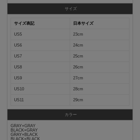
サイズ
サイズ表記
日本サイズ
US5
23cm
US6
24cm
US7
25cm
US8
26cm
US9
27cm
US10
28cm
US11
29cm
カラー
GRAY×GRAY
BLACK×GRAY
GRAY×BLACK
BLACK×BLACK