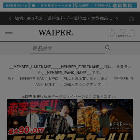
総額3,980円以上送料無料（一部地域・大型商品対
象外あり）
お気に入り
マイページ
カート
__MEMBER_LASTNAME__
__MEMBER_FIRSTNAME__
様は、
会員ラン
ク:
__MEMBER_RANK_NAME__
です。
あと
__MEMBER_RANK_NPRC__
円
以上のお買い物と、あと
__MEMBER_R
ANK_NCNT__
回
の購入でランクアップ！
元帥専用先行販売ページはマイページよりご覧ください。