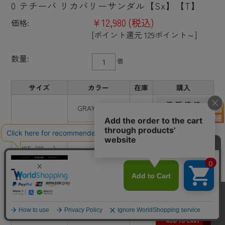
0 テチーバ リカバリーサンダル【Sx】【T】
¥12,980
(税込)
価格:
[ポイント還元 129ポイント～]
数量:
個
サイズ
カラー
在庫
購入
GRAY×GRAY
×
BLACK×GRAY
×
US5（23cm）
GRAY×BLACK
×
BLACK×BLACK
×
GRAY×GRAY
○