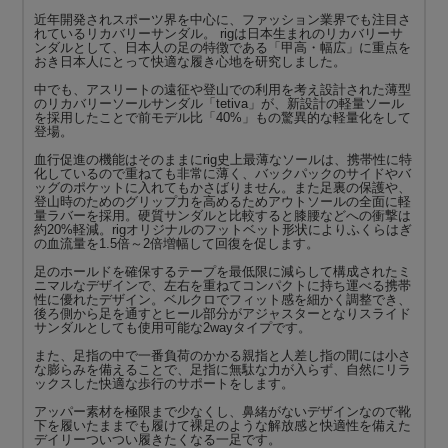
近年開発されスポーツ界を中心に、ファッション業界でも注目さ
れているリカバリーサンダル。 rigは日本生まれのリカバリーサ
ンダルとして、日本人の足の特徴である「甲高・幅広」に重点を
おき日本人にとって快適な履き心地を研究しました。
中でも、アスリートの遠征や登山での利用を考え設計された薄型
のリカバリーソールサンダル「tetiva」が、新設計の軽量ソール
を採用したことで前モデル比「40%」もの驚異的な軽量化をして
登場。
血行促進の機能はそのままにrig史上最薄なソールは、携帯性に特
化しているので重ねても非常に薄く、バックパックのサイドやバ
ッグのポケットに入れてもかさばりません。また足裏の保護や、
登山時のためのグリップ力を高めるためアウトソールの全面に軽
量ラバーを採用。硬質サンダルと比較すると膝腰などへの衝撃は
約20%軽減。rigオリジナルのフットベット形状によりふくらはぎ
の血流量を1.5倍～2倍増幅して回復を促します。
足のホールドを確保するテープを最低限に減らして構成されたミ
ニマルなデザインで、左右を重ねてコンパクトに持ち運べる携帯
性に優れたデザイン。ベルクロでフィット感を細かく調整でき、
後ろ側から足を通すとヒール部分がアジャスターとなりスライド
サンダルとしても使用可能な2wayタイプです。
また、足指の中で一番負荷のかかる親指と人差し指の間には小さ
な膨らみを備えることで、足指に無駄な力が入らず、自然にリラ
ックスした快適な歩行のサポートをします。
アッパー素材を極限まで少なくし、鼻緒がないデザインなので靴
下を履いたままでも履けて裸足のような解放感と快適性を備えた
デイリーついつい履きたくなる一足です。