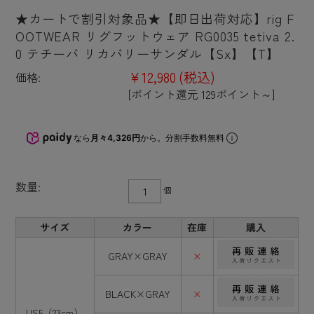
★カートで割引対象品★【即日出荷対応】rig F
OOTWEAR リグフットウェア RG0035 tetiva 2.
0 テチーバ リカバリーサンダル【Sx】【T】
¥12,980
(税込)
価格:
[ポイント還元 129ポイント～]
なら
月々4,326円
から。分割手数料無料
数量:
個
サイズ
カラー
在庫
購入
GRAY×GRAY
×
BLACK×GRAY
×
US5（23cm）