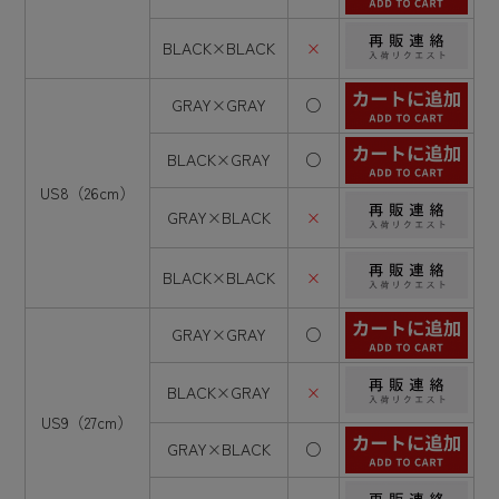
BLACK×BLACK
×
GRAY×GRAY
○
BLACK×GRAY
○
US8（26cm）
GRAY×BLACK
×
BLACK×BLACK
×
GRAY×GRAY
○
BLACK×GRAY
×
US9（27cm）
GRAY×BLACK
○