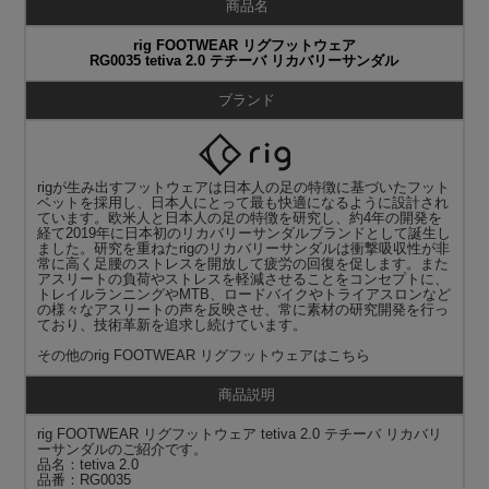
商品名
rig FOOTWEAR リグフットウェア
RG0035 tetiva 2.0 テチーバ リカバリーサンダル
ブランド
rigが生み出すフットウェアは日本人の足の特徴に基づいたフット
ベットを採用し、日本人にとって最も快適になるように設計され
ています。欧米人と日本人の足の特徴を研究し、約4年の開発を
経て2019年に日本初のリカバリーサンダルブランドとして誕生し
ました。研究を重ねたrigのリカバリーサンダルは衝撃吸収性が非
常に高く足腰のストレスを開放して疲労の回復を促します。また
アスリートの負荷やストレスを軽減させることをコンセプトに、
トレイルランニングやMTB、ロードバイクやトライアスロンなど
の様々なアスリートの声を反映させ、常に素材の研究開発を行っ
ており、技術革新を追求し続けています。
その他の
rig FOOTWEAR リグフットウェア
はこちら
商品説明
rig FOOTWEAR リグフットウェア tetiva 2.0 テチーバ リカバリ
ーサンダルのご紹介です。
品名：tetiva 2.0
品番：RG0035