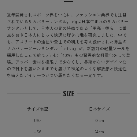
近年開発されスポーツ界を中心に、ファッション業界でも注目
されているリカバリーサンダル。 rigは日本生まれのリカバリー
サンダルとして、日本人の足の特徴である「甲高・幅広」に重
点をおき日本人にとって快適な履き心地を研究しました。中で
も、アスリートの遠征や登山での利用を考え設計された薄型の
リカバリーソールサンダル「tetiva」が、新設計の軽量ソールを
採用したことで前モデル比「40%」もの驚異的な軽量化をして登
場。アッパー素材を極限まで少なくし、鼻緒がないデザインな
ので靴下を履いたままでも履けて裸足のような解放感と快適性
を備えたデイリーついつい履きたくなる一足です。
SIZE
サイズ表記
日本サイズ
US5
23cm
US6
24cm