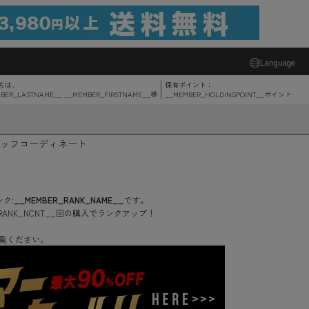
Language
ちは、
保有ポイント：
BER_LASTNAME__ __MEMBER_FIRSTNAME__
様
__MEMBER_HOLDINGPOINT__
ポイント
ッフコーディネート
ク:
__MEMBER_RANK_NAME__
です。
RANK_NCNT__
回
の購入でランクアップ！
覧ください。