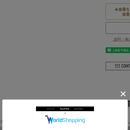
★
会員な
会員
送料・発
PRODUCT DESCRIP
TOTOより、タイダイ染めがアクセント抜群のクルーソックスが登場で
吸湿性とサラッと自然な肌触りで快適に着用可能です。またナイロンも