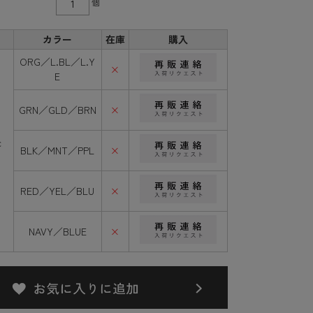
個
カラー
在庫
購入
ORG／L.BL／L.Y
×
E
GRN／GLD／BRN
×
c
BLK／MNT／PPL
×
RED／YEL／BLU
×
NAVY／BLUE
×