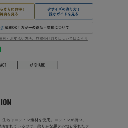
らさらにお得！
📏
サイズの測り方！
特典を見る
採寸ガイドを見る
試着OK！万が一の返品・交換について
送日・お支払い方法、店舗受け取りについてはこちら
TION
す。生地はコットン素材を使用。コットンが持つ、
混紡されているので、柔らかな履き心地と優れたフ