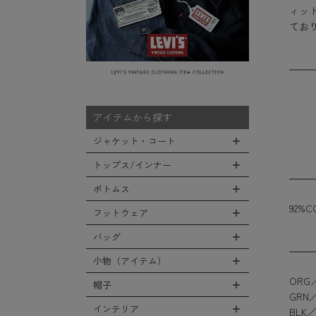
ィッ
てお
アイテムから探す
ジャケット・コート
トップス/インナー
全てのジャケット・コート
LEVEL7
ボトムス
全てのトップス/インナー
フライトジャケット
92%C
Tシャツ
フットウェア
全てのボトムス
M-65ジャケット
シャツ
カーゴパンツ
バッグ
全てのフットウェア
デッキジャケット
スウェット/パーカー
デニムパンツ
ブーツ
小物（アイテム）
タンカースジャケット
全てのバッグ
セーター/カーディガン
チノ，ワークパンツ
シューズ・スニーカー
ORG／
コート
リュックサック
帽子
ベスト
全ての小物（アイテム）
ファティーグパンツ
GRN
サンダル
ソフトシェルジャケット
ショルダーバッグ
タンクトップ
グローブ（手袋）
インテリア
BLK
ナイロンパンツ
全ての帽子