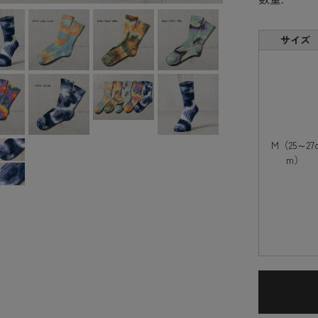
サイズ
M（25～27
m）