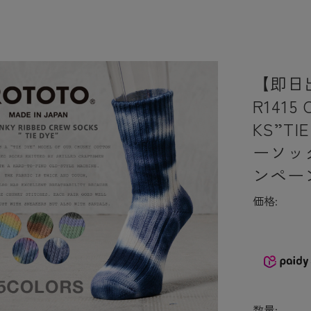
【即日
R1415
KS”T
ーソッ
ンペー
価格:
数量: