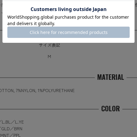
ト感を両立しています。 日本国内でも希少な旧式のローゲージ編み機を
り、ずっと履いていたくなる履き心地が特徴です。
SIZE
サイズ表記
M
MATERIAL
OTTON, 7%NYLON, 1%POLYURETHANE
COLOR
L.BL／L.YE
／GLD／BRN
／MNT／PPL