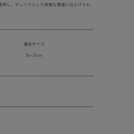
使用し、ざっくりとした肉厚な質感に仕上げられ
適合サイズ
25～27cm