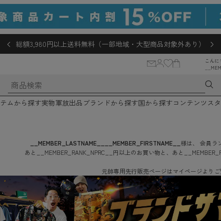
総額3,980円以上送料無料（一部地域・大型商品対象外あり）
こんに
__MEM
テムから探す
実物軍放出品
ブランドから探す
国から探す
コンテンツ
スタ
__MEMBER_LASTNAME__
__MEMBER_FIRSTNAME__
様は、
会員ラン
あと
__MEMBER_RANK_NPRC__
円
以上のお買い物と、あと
__MEMBER_
元帥専用先行販売ページはマイページよりご