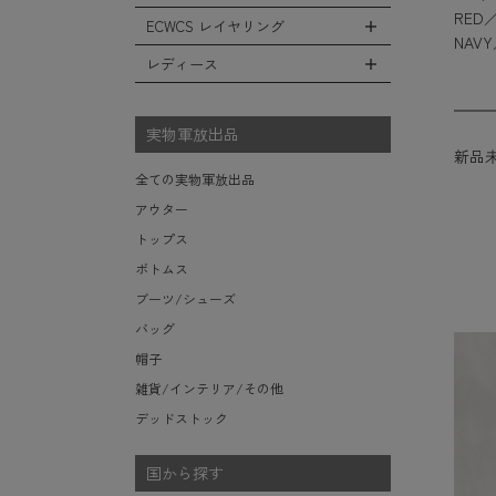
レインシューズ・ブーツ
フリースジャケット
ヘルメットバッグ
RED
防寒物（ネックウォーマーetc）
スウェットパンツ
キャップ
ECWCS レイヤリング
ソックス/靴下
全てのインテリア
レザーアウター
メッセンジャーバッグ
NAVY
傘/ポンチョ
ショートパンツ
ハット
デスク、椅子、家具
レディース
ジャケットライナー
トートバッグ
全てのECWCS
ミリタリーウォッチ
アンダー（下着）
ニット帽（ビーニー）
シュラフ/ブランケット/etc
デニムジャケット
ウエストバッグ/ボディバッグ
ライトベースレイヤー Level.1
財布・小銭入れ・キーケース
全てのレディース
ベレー帽
ボックス/ガソリン缶/etc
モッズコート
ダッフルバッグ
ミッドベースレイヤー Level.2
実物軍放出品
サングラス・ゴーグル
ハンチング
生地・テントシェル
新品
ボストンバッグ
フリースレイヤー Level.3
ベルト
キャスケット
全ての実物軍放出品
ポーチ/ケース/etc
ウィンドレイヤー Level.4
食器/ボトル/etc
その他
アウター
スーツケース/キャリーバッグ
ソフトシェルレイヤー Level.5
ミリタリー雑貨
トップス
ビジネスバッグ
ハードシェルレイヤー Level.6
ライト/懐中電灯/etc
ボトムス
アウターレイヤー Level.7
ロープ/コード/etc
ブーツ/シューズ
タオル/ハンカチ/etc
バッグ
その他の小物
帽子
雑貨/インテリア/その他
デッドストック
国から探す