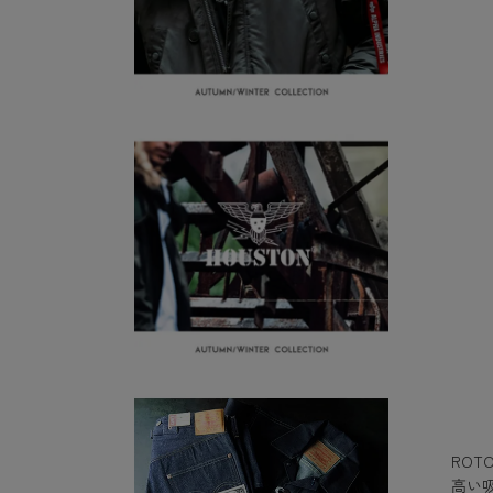
RO
高い