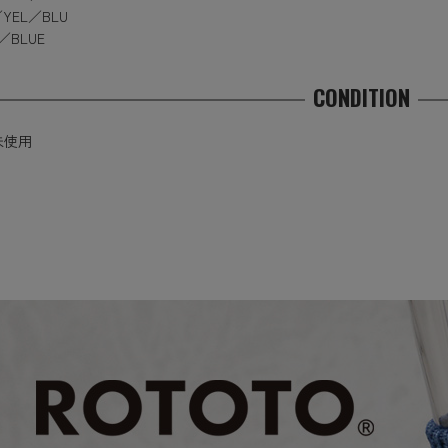
／YEL／BLU
／BLUE
CONDITION
未使用