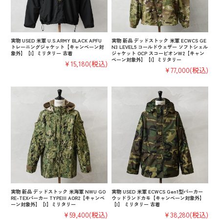
実物 USED 米軍 U.S.ARMY BLACK APFU
実物 新品 デッドストック 米軍 ECWCS GE
トレーニングジャケット【キャンペーン対
N3 LEVEL5 コールドウェザー ソフトシェル
象外】【I】ミリタリー 古着
ジャケット OCP スコーピオンW2【キャン
ペーン対象外】【I】ミリタリー
¥15,180
(税込)
¥77,000
(税込)
実物 新品 デッドストック 米海軍 NWU GO
実物 USED 米軍 ECWCS Gen1型パーカー
RE-TEXパーカー TYPEIII AOR2【キャンペ
ウッドランドカモ【キャンペーン対象外】
ーン対象外】【I】ミリタリー
【I】 ミリタリー 古着
¥59,400
(税込)
¥38,280
(税込)