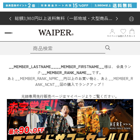
総額3,980円以上送料無料（一部地域・大型商品対
象外あり）
お気に入り
マイページ
カート
__MEMBER_LASTNAME__
__MEMBER_FIRSTNAME__
様は、
会員ラン
ク:
__MEMBER_RANK_NAME__
です。
あと
__MEMBER_RANK_NPRC__
円
以上のお買い物と、あと
__MEMBER_R
ANK_NCNT__
回
の購入でランクアップ！
元帥専用先行販売ページはマイページよりご覧ください。