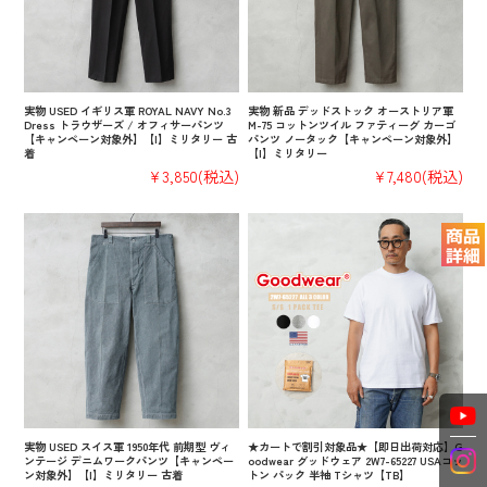
実物 USED イギリス軍 ROYAL NAVY No.3
実物 新品 デッドストック オーストリア軍
Dress トラウザーズ / オフィサーパンツ
M-75 コットンツイル ファティーグ カーゴ
【キャンペーン対象外】【I】ミリタリー 古
パンツ ノータック【キャンペーン対象外】
着
【I】ミリタリー
¥3,850
(税込)
¥7,480
(税込)
実物 USED スイス軍 1950年代 前期型 ヴィ
★カートで割引対象品★【即日出荷対応】G
ンテージ デニムワークパンツ【キャンペー
oodwear グッドウェア 2W7-65227 USAコッ
ン対象外】【I】ミリタリー 古着
トン パック 半袖 Tシャツ【TB】