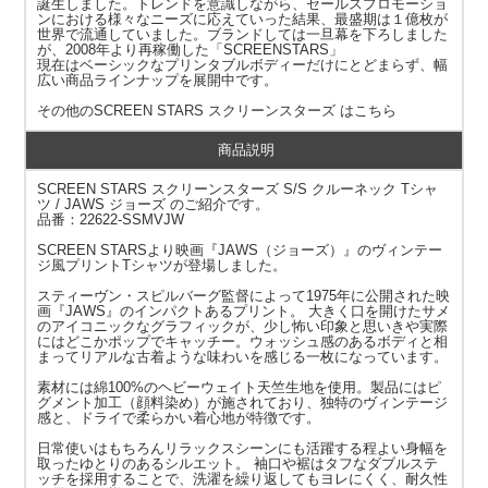
誕生しました。トレンドを意識しながら、セールスプロモーショ
ンにおける様々なニーズに応えていった結果、最盛期は１億枚が
世界で流通していました。ブランドしては一旦幕を下ろしました
が、2008年より再稼働した「SCREENSTARS」
現在はベーシックなプリンタブルボディーだけにとどまらず、幅
広い商品ラインナップを展開中です。
その他の
SCREEN STARS スクリーンスターズ
はこちら
商品説明
SCREEN STARS スクリーンスターズ S/S クルーネック Tシャ
ツ / JAWS ジョーズ のご紹介です。
品番：22622-SSMVJW
SCREEN STARSより映画『JAWS（ジョーズ）』のヴィンテー
ジ風プリントTシャツが登場しました。
スティーヴン・スピルバーグ監督によって1975年に公開された映
画『JAWS』のインパクトあるプリント。 大きく口を開けたサメ
のアイコニックなグラフィックが、少し怖い印象と思いきや実際
にはどこかポップでキャッチー。ウォッシュ感のあるボディと相
まってリアルな古着ような味わいを感じる一枚になっています。
素材には綿100%のヘビーウェイト天竺生地を使用。製品にはピ
グメント加工（顔料染め）が施されており、独特のヴィンテージ
感と、ドライで柔らかい着心地が特徴です。
日常使いはもちろんリラックスシーンにも活躍する程よい身幅を
取ったゆとりのあるシルエット。 袖口や裾はタフなダブルステ
ッチを採用することで、洗濯を繰り返してもヨレにくく、耐久性