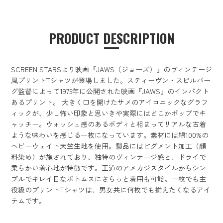
PRODUCT DESCRIPTION
SCREEN STARSより映画『JAWS（ジョーズ）』のヴィンテージ
風プリントTシャツが登場しました。スティーヴン・スピルバー
グ監督によって1975年に公開された映画『JAWS』のインパクト
あるプリント。 大きく口を開けたサメのアイコニックなグラフ
ィックが、少し怖い印象と思いきや実際にはどこかポップでキ
ャッチー。ウォッシュ感のあるボディと相まってリアルな古着
ような味わいを感じる一枚になっています。素材には綿100%の
ヘビーウェイト天竺生地を使用。製品にはピグメント加工（顔
料染め）が施されており、独特のヴィンテージ感と、ドライで
柔らかい着心地が特徴です。王道のアメカジスタイルからシン
プルでキレイ目なボトムスにさらっと着用も可能。一枚でも主
役級のプリントTシャツは、男女共に何枚でも揃えたくなるアイ
テムです。