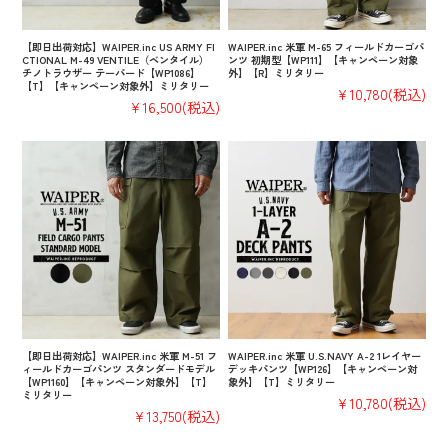
【即日出荷対応】WAIPER.inc US ARMY FI
WAIPER.inc 米軍 M-65 フィールドカーゴパ
CTIONAL M-49 VENTILE（ベンタイル）
ンツ 初期型【WP111】【キャンペーン対象
チノトラウザー テーパード【WP1086】
外】【R】ミリタリー
【T】【キャンペーン対象外】ミリタリー
¥10,780
(税込)
¥16,500
(税込)
【即日出荷対応】WAIPER.inc 米軍 M-51 フ
WAIPER.inc 米軍 U.S.NAVY A-2 1レイヤー
ィールドカーゴパンツ スタンダードモデル
デッキパンツ【WP126】【キャンペーン対
【WP1160】【キャンペーン対象外】【T】
象外】【T】ミリタリー
ミリタリー
¥10,780
(税込)
¥13,750
(税込)