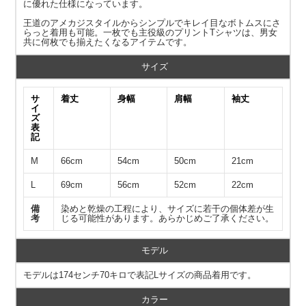
に優れた仕様になっています。
王道のアメカジスタイルからシンプルでキレイ目なボトムスにさ
らっと着用も可能。一枚でも主役級のプリントTシャツは、男女
共に何枚でも揃えたくなるアイテムです。
サイズ
サ
着丈
身幅
肩幅
袖丈
イ
ズ
表
記
M
66cm
54cm
50cm
21cm
L
69cm
56cm
52cm
22cm
備
染めと乾燥の工程により、サイズに若干の個体差が生
考
じる可能性があります。あらかじめご了承ください。
モデル
モデルは174センチ70キロで表記Lサイズの商品着用です。
カラー