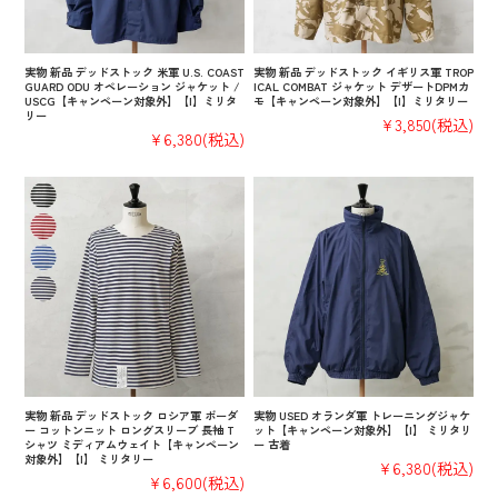
実物 新品 デッドストック 米軍 U.S. COAST
実物 新品 デッドストック イギリス軍 TROP
GUARD ODU オペレーション ジャケット /
ICAL COMBAT ジャケット デザートDPMカ
USCG【キャンペーン対象外】【I】ミリタ
モ【キャンペーン対象外】【I】ミリタリー
リー
¥3,850
(税込)
¥6,380
(税込)
実物 新品 デッドストック ロシア軍 ボーダ
実物 USED オランダ軍 トレーニングジャケ
ー コットンニット ロングスリーブ 長袖 T
ット【キャンペーン対象外】【I】 ミリタリ
シャツ ミディアムウェイト【キャンペーン
ー 古着
対象外】【I】 ミリタリー
¥6,380
(税込)
¥6,600
(税込)