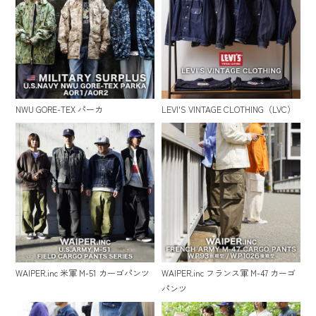
NWU GORE-TEX パーカ
LEVI'S VINTAGE CLOTHING（LVC）
WAIPER.inc 米軍 M-51 カーゴパンツ
WAIPER.inc フランス軍 M-47 カーゴ
パンツ