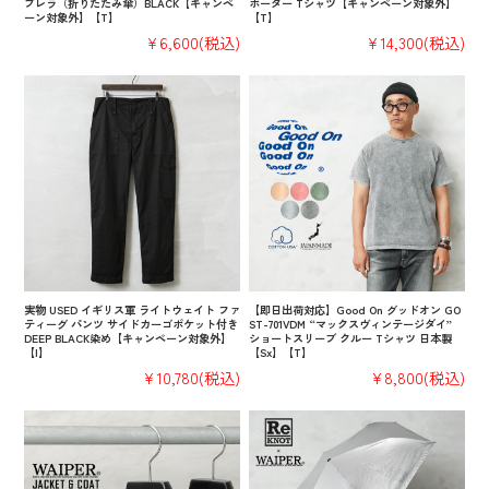
ブレラ（折りたたみ傘）BLACK【キャンペ
ボーダー Tシャツ【キャンペーン対象外】
ーン対象外】【T】
【T】
¥6,600
(税込)
¥14,300
(税込)
実物 USED イギリス軍 ライトウェイト ファ
【即日出荷対応】Good On グッドオン GO
ティーグ パンツ サイドカーゴポケット付き
ST-701VDM “マックスヴィンテージダイ”
DEEP BLACK染め【キャンペーン対象外】
ショートスリーブ クルー Tシャツ 日本製
【I】
【Sx】【T】
¥10,780
(税込)
¥8,800
(税込)