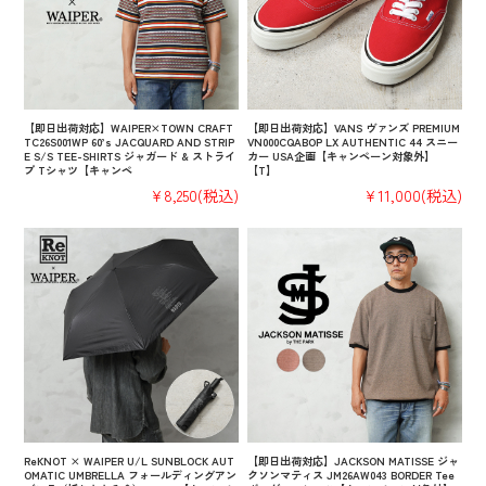
【即日出荷対応】WAIPER×TOWN CRAFT
【即日出荷対応】VANS ヴァンズ PREMIUM
TC26S001WP 60’s JACQUARD AND STRIP
VN000CQABOP LX AUTHENTIC 44 スニー
E S/S TEE-SHIRTS ジャガード & ストライ
カー USA企画【キャンペーン対象外】
プ Tシャツ【キャンペ
【T】
¥8,250
(税込)
¥11,000
(税込)
ReKNOT × WAIPER U/L SUNBLOCK AUT
【即日出荷対応】JACKSON MATISSE ジャ
OMATIC UMBRELLA フォールディングアン
クソンマティス JM26AW043 BORDER Tee