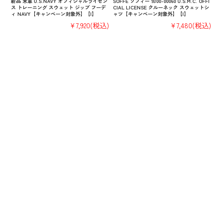
新品 米軍 U.S.NAVY オフィシャルライセン
SOFFE ソフィー 9300-00060 U.S.M.C. OFFI
ス トレーニング スウェット ジップ フーデ
CIAL LICENSE クルーネック スウェットシ
ィ NAVY【キャンペーン対象外】【I】
ャツ【キャンペーン対象外】【I】
¥7,920
(税込)
¥7,480
(税込)