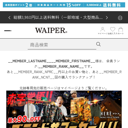
総額3,980円以上送料無料（一部地域・大型商品対
象外あり）
マイページ
お気に入り
カート
__MEMBER_LASTNAME__
__MEMBER_FIRSTNAME__
様は、
会員ラン
ク:
__MEMBER_RANK_NAME__
です。
あと
__MEMBER_RANK_NPRC__
円
以上のお買い物と、あと
__MEMBER_R
ANK_NCNT__
回
の購入でランクアップ！
元帥専用先行販売ページはマイページよりご覧ください。