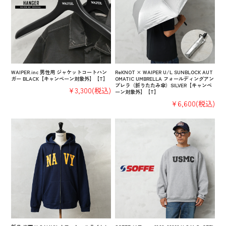
WAIPER.inc 男性用 ジャケットコートハン
ReKNOT × WAIPER U/L SUNBLOCK AUT
ガー BLACK【キャンペーン対象外】【T】
OMATIC UMBRELLA フォールディングアン
ブレラ（折りたたみ傘）SILVER【キャンペ
¥3,300
(税込)
ーン対象外】【T】
¥6,600
(税込)