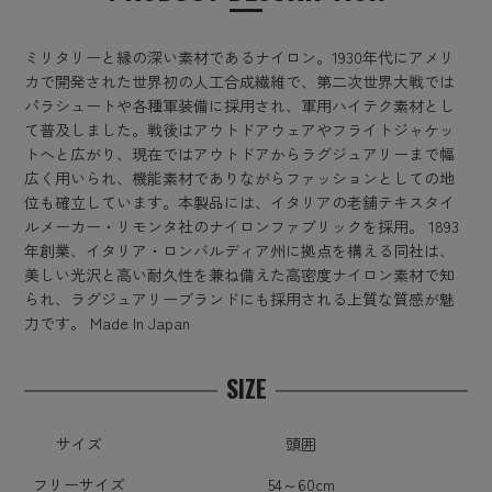
ミリタリーと縁の深い素材であるナイロン。1930年代にアメリ
カで開発された世界初の人工合成繊維で、第二次世界大戦では
パラシュートや各種軍装備に採用され、軍用ハイテク素材とし
て普及しました。戦後はアウトドアウェアやフライトジャケッ
トへと広がり、現在ではアウトドアからラグジュアリーまで幅
広く用いられ、機能素材でありながらファッションとしての地
位も確立しています。本製品には、イタリアの老舗テキスタイ
ルメーカー・リモンタ社のナイロンファブリックを採用。 1893
年創業、イタリア・ロンバルディア州に拠点を構える同社は、
美しい光沢と高い耐久性を兼ね備えた高密度ナイロン素材で知
られ、ラグジュアリーブランドにも採用される上質な質感が魅
力です。 Made In Japan
SIZE
サイズ
頭囲
フリーサイズ
54～60cm