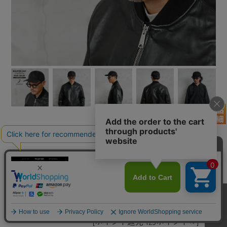
【即日出荷対応】WAIPER.inc ナイロンローキ
ャップ LIMONTA Fabric 日本製【WP1166】
【T】【キャンペーン対象外】ミリタリー
¥12,980
(税込)
価格:
[ポイント還元 129ポイント～]