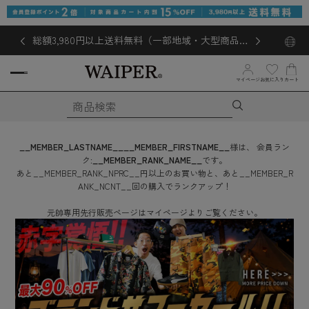
総額3,980円以上送料無料（一部地域・大型商品対
象外あり）
お気に入り
マイページ
カート
__MEMBER_LASTNAME__
__MEMBER_FIRSTNAME__
様は、
会員ラン
ク:
__MEMBER_RANK_NAME__
です。
あと
__MEMBER_RANK_NPRC__
円
以上のお買い物と、あと
__MEMBER_R
ANK_NCNT__
回
の購入でランクアップ！
元帥専用先行販売ページはマイページよりご覧ください。