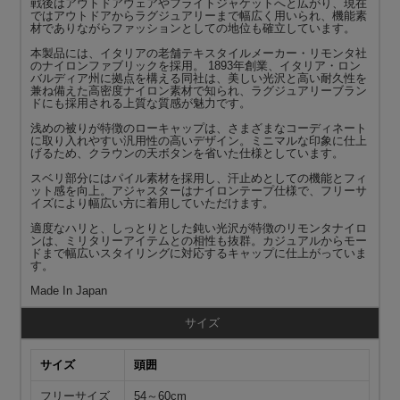
戦後はアウトドアウェアやフライトジャケットへと広がり、現在
ではアウトドアからラグジュアリーまで幅広く用いられ、機能素
材でありながらファッションとしての地位も確立しています。
本製品には、イタリアの老舗テキスタイルメーカー・リモンタ社
のナイロンファブリックを採用。 1893年創業、イタリア・ロン
バルディア州に拠点を構える同社は、美しい光沢と高い耐久性を
兼ね備えた高密度ナイロン素材で知られ、ラグジュアリーブラン
ドにも採用される上質な質感が魅力です。
浅めの被りが特徴のローキャップは、さまざまなコーディネート
に取り入れやすい汎用性の高いデザイン。ミニマルな印象に仕上
げるため、クラウンの天ボタンを省いた仕様としています。
スベリ部分にはパイル素材を採用し、汗止めとしての機能とフィ
ット感を向上。アジャスターはナイロンテープ仕様で、フリーサ
イズにより幅広い方に着用していただけます。
適度なハリと、しっとりとした鈍い光沢が特徴のリモンタナイロ
ンは、ミリタリーアイテムとの相性も抜群。カジュアルからモー
ドまで幅広いスタイリングに対応するキャップに仕上がっていま
す。
Made In Japan
サイズ
サイズ
頭囲
フリーサイズ
54～60cm