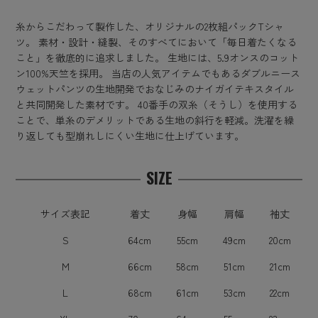
糸からこだわって製作した、オリジナルの2枚組パックTシャ
ツ。 素材・設計・縫製、そのすべてにおいて「毎日着たくなる
こと」を徹底的に追求しました。 生地には、5.9オンスのコット
ン100%天竺を採用。 当店の人気アイテムでもあるダブルニース
ウェットパンツの生地開発でおなじみのナイガイテキスタイル
と共同開発した素材です。 40番手の双糸（そうし）を使用する
ことで、単糸のデメリットである生地の斜行を軽減。洗濯を繰
り返しても型崩れしにくい生地に仕上げています。
SIZE
サイズ表記
着丈
身幅
肩幅
袖丈
S
64cm
55cm
49cm
20cm
M
66cm
58cm
51cm
21cm
L
68cm
61cm
53cm
22cm