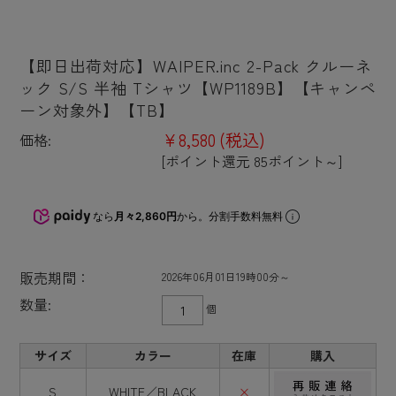
【即日出荷対応】WAIPER.inc 2-Pack クルーネ
ック S/S 半袖 Tシャツ【WP1189B】【キャンペ
ーン対象外】【TB】
¥8,580
(税込)
価格:
[ポイント還元 85ポイント～]
なら
月々2,860円
から。分割手数料無料
販売期間：
2026年06月01日19時00分～
数量:
個
サイズ
カラー
在庫
購入
S
WHITE／BLACK
×