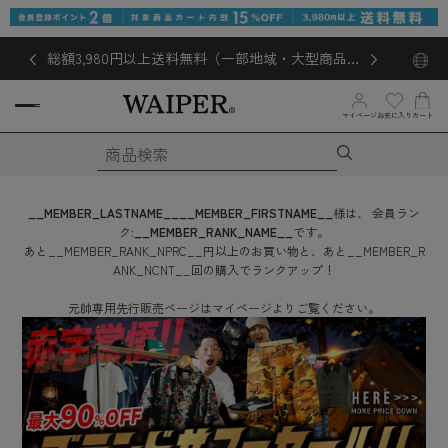
総額3,980円以上送料無料（一部地域・大型商品対
象外あり）
お気に入り
マイページ
カート
__MEMBER_LASTNAME__
__MEMBER_FIRSTNAME__
様は、
会員ラン
ク:
__MEMBER_RANK_NAME__
です。
あと
__MEMBER_RANK_NPRC__
円
以上のお買い物と、あと
__MEMBER_R
ANK_NCNT__
回
の購入でランクアップ！
元帥専用先行販売ページはマイページよりご覧ください。