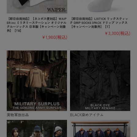
【即日出荷対応】【ネコポス便対応】WAIP
【即日出荷対応】LIXTICK リックスティッ
ER.inc ミリタリーステーション オリジナル
ク DRIP SOCKS 3PACK ドリップ ソックス
クルーソックス 日本製【キャンペーン対象
【キャンペーン対象外】【T】
外】【TB】
¥3,300
(税込)
¥1,980
(税込)
実物軍放出品
BLACK染めアイテム