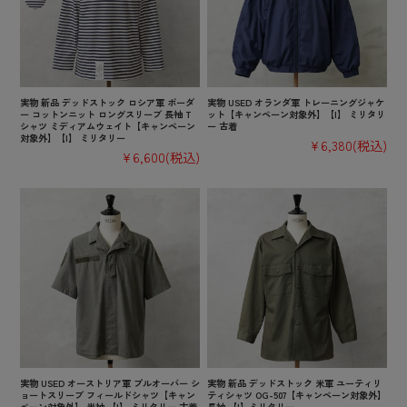
実物 新品 デッドストック ロシア軍 ボーダ
実物 USED オランダ軍 トレーニングジャケ
ー コットンニット ロングスリーブ 長袖 T
ット【キャンペーン対象外】【I】 ミリタリ
シャツ ミディアムウェイト【キャンペーン
ー 古着
対象外】【I】 ミリタリー
¥6,380
(税込)
¥6,600
(税込)
実物 USED オーストリア軍 プルオーバー シ
実物 新品 デッドストック 米軍 ユーティリ
ョートスリーブ フィールドシャツ【キャン
ティシャツ OG-507【キャンペーン対象外】
ペーン対象外】 半袖 【I】 ミリタリー 古着
長袖 【I】ミリタリー