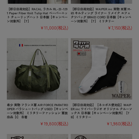
【即日出荷対応】RACAL ラカル RL-23-129
【即日出荷対応】WAIPER.inc 実物 米軍 M-
1 Paper Fiber Knit Tulip Hat ペーパーニッ
65 キルティング ライナー リメイク エフェ
ト チューリップハット 日本製【キャンペー
クツバッグ BRAID CORD 日本製【キャンペ
ン対象外】【T】
ーン対象外】【T】 ミリタリー
¥11,000
(税込)
¥7,150
(税込)
希少 実物 フランス軍 AIR FORCE PARATRO
【即日出荷対応】【ネコポス便対応】WAIP
OPER パラシュートバッグ USED【キャンペ
ER.inc ワイパーラジオ オリジナル クルーソ
ーン対象外】 ミリタリーファッション 軍放
ックス 日本製【キャンペーン対象外】【T
出品【I】 古着
B】ミリタリー
¥19,800
(税込)
¥1,980
(税込)