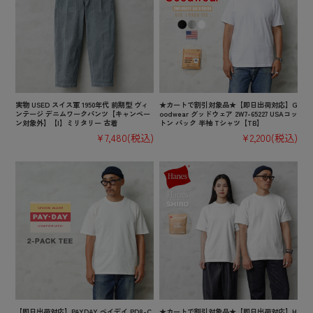
実物 USED スイス軍 1950年代 前期型 ヴィ
★カートで割引対象品★【即日出荷対応】G
ンテージ デニムワークパンツ【キャンペー
oodwear グッドウェア 2W7-65227 USAコッ
ン対象外】【I】ミリタリー 古着
トン パック 半袖 Tシャツ【TB】
¥7,480
(税込)
¥2,200
(税込)
【即日出荷対応】PAYDAY ペイデイ PD8-C
★カートで割引対象品★【即日出荷対応】H