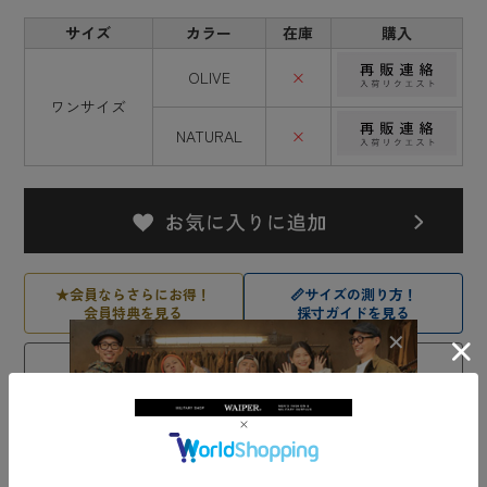
サイズ
カラー
在庫
購入
OLIVE
×
ワンサイズ
NATURAL
×
★
会員ならさらにお得！
📏
サイズの測り方！
会員特典を見る
採寸ガイドを見る
試着OK！万が一の返品・交換について
送料・発送日・お支払い方法、店舗受け取りについてはこちら