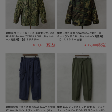
実物 新品 デッドストック 米海軍 NWU GO
実物 USED 米軍 ECWCS Gen1型パーカー
RE-TEXパーカー TYPEIII AOR2【キャンペ
ウッドランドカモ【キャンペーン対象外】
ーン対象外】【I】ミリタリー
【I】 ミリタリー 古着
¥59,400
(税込)
¥38,280
(税込)
実物 USED イギリス軍 ROYAL NAVY COMB
実物 新品 デッドストック 米軍 ユーティリ
AT カーゴパンツ スラントポケット【キャ
ティ トラウザーズ OG-507 スラッシュポケ