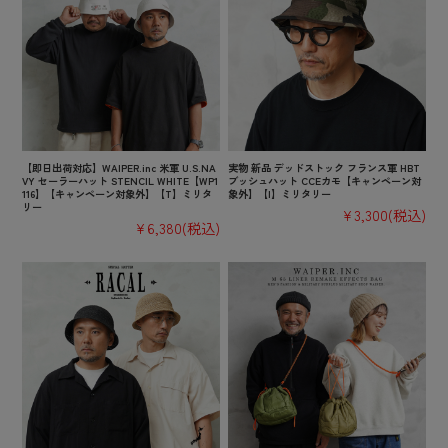
【即日出荷対応】WAIPER.inc 米軍 U.S.NA
実物 新品 デッドストック フランス軍 HBT
VY セーラーハット STENCIL WHITE【WP1
ブッシュハット CCEカモ【キャンペーン対
116】【キャンペーン対象外】【T】ミリタ
象外】【I】ミリタリー
リー
¥3,300
(税込)
¥6,380
(税込)