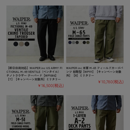
【即日出荷対応】WAIPER.inc US ARMY FI
WAIPER.inc 米軍 M-65 フィールドカーゴパ
CTIONAL M-49 VENTILE（ベンタイル）
ンツ 初期型【WP111】【キャンペーン対象
チノトラウザー テーパード【WP1086】
外】【R】ミリタリー
【T】【キャンペーン対象外】ミリタリー
¥10,780
(税込)
¥16,500
(税込)