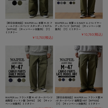
【即日出荷対応】WAIPER.inc 米軍 M-51 フ
WAIPER.inc 米軍 U.S.NAVY A-2 1レイヤー
ィールドカーゴパンツ スタンダードモデル
デッキパンツ【WP126】【キャンペーン対
【WP1160】【キャンペーン対象外】【T】
象外】【T】ミリタリー
ミリタリー
¥10,780
(税込)
¥13,750
(税込)
WAIPER.inc フランス軍 M-47 カーゴパンツ
【即日出荷対応】WAIPER.inc フランス軍 M
前期型 コットン製【WP93】【R】【キャン
-47 カーゴパンツ 後期型 HBT【WP1026】
ペーン対象外】ミリタリー
【T】【キャンペーン対象外】ミリタリー