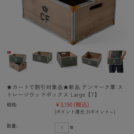
★カートで割引対象品★新品 デンマーク軍 ス
トレージウッドボックス Large【T】
¥3,190
(税込)
価格:
[ポイント還元 31ポイント～]
数量:
個