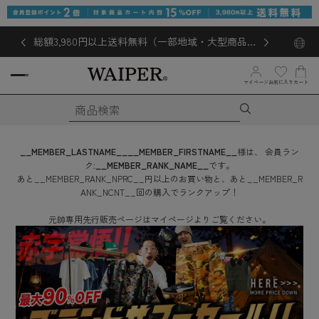
総額3,980円以上送料無料（一部地域・大型商品対
象外あり）
お気に入り
マイページ
カート
__MEMBER_LASTNAME__
__MEMBER_FIRSTNAME__
様は、
会員ラン
ク:
__MEMBER_RANK_NAME__
です。
あと
__MEMBER_RANK_NPRC__
円
以上のお買い物と、あと
__MEMBER_R
ANK_NCNT__
回
の購入でランクアップ！
元帥専用先行販売ページはマイページよりご覧ください。