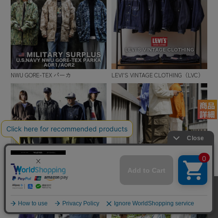
NWU GORE-TEX パーカ
LEVI'S VINTAGE CLOTHING（LVC）
WAIPER.inc 米軍 M-51 カーゴパンツ
WAIPER.inc フランス軍 M-47 カーゴ
パンツ