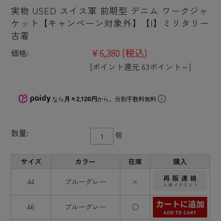
実物 USED スイス軍 前期型 デニム ワークジャ
ケット【キャンペーン対象外】【I】ミリタリー
古着
¥6,380
(税込)
価格:
[ポイント還元 63ポイント～]
なら
月々2,126円
から。分割手数料無料
数量:
個
サイズ
カラー
在庫
購入
44
ブルーグレー
×
46
ブルーグレー
○