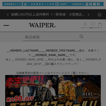
総額3,980円以上送料無料（一部地域・大型商品対
象外あり）
マイページ
お気に入り
カート
__MEMBER_LASTNAME__
__MEMBER_FIRSTNAME__
様は、
会員ラン
ク:
__MEMBER_RANK_NAME__
です。
あと
__MEMBER_RANK_NPRC__
円
以上のお買い物と、あと
__MEMBER_R
ANK_NCNT__
回
の購入でランクアップ！
元帥専用先行販売ページはマイページよりご覧ください。