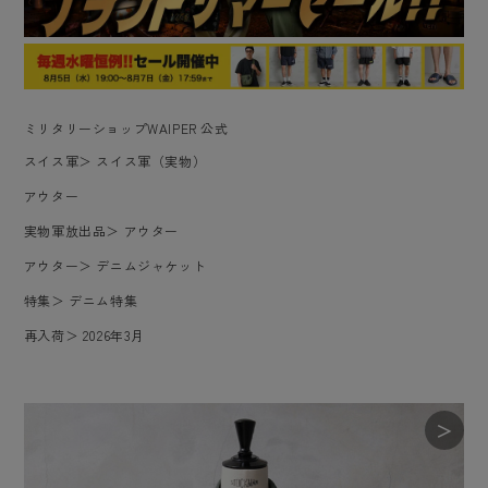
ミリタリーショップWAIPER 公式
スイス軍
＞
スイス軍（実物）
アウター
実物軍放出品
＞
アウター
アウター
＞
デニムジャケット
特集
＞
デニム特集
再入荷
＞
2026年3月
＞