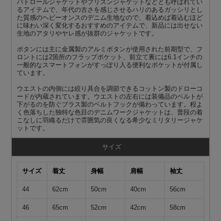
パトロールジャケットやプリズンジャケットなどとも呼ばれてい
るアイテムで、年代の古さを感じさせるハリのあるガッシリとし
た質感のヘビーオンスのデニム生地なので、着込めば着込むほど
に味わい深く変化するおすすめのアイテムで、新品には出せない
生地のアタリやヤレ感が抜群のジャケットです。
ボタンには主に金属製のアルミボタンが使用された前期型で、フ
ロントには2箇所のフラップポケット、前立て裏には6.1インチの
一般的なスマートフォンがすっぽり入る便利なポケットが付属し
ています。
ウエストの内側には絞り具合を調節できるコットン製のドローコ
ードが内蔵されています。ウエストの左右には装備品のベルトが
下がるのを防ぐブラス製のベルトフックが備わっています。程よ
く色落ちした独特な色目のデニムワークジャケットは、普段の着
こなしに羽織るだけで雰囲気の良くなる希少なミリタリージャケ
ットです。
サイズ
サイズ
着丈
身幅
肩幅
袖丈
44
62cm
50cm
40cm
56cm
46
65cm
52cm
42cm
58cm