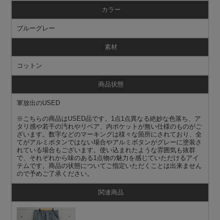
カラー
ブルーグレー
素材
コットン
商品状態
軍放出のUSED
※こちらの商品はUSED品です。1点1点異なる絶妙な色落ち、ア
タリ感や若干の汚れやリペア、内ポケットが無い仕様のものがご
ざいます。数字などのマーキングは様々な箇所にされており、全
てがアルミボタンではない場合やアルミボタンがグレーに塗装さ
れている場合もございます。使い込まれたような雰囲気も抜群
で、それぞれから味のある1点物の魅力を感じていただけるアイ
テムです。商品の状態についてご指定いただくことは出来ません
ので予めご了承ください。
関連商品