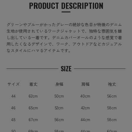
PRODUCT DESCRIPTION
グリーンやブルーがかったグレーの絶妙な色目が特徴のデニム
生地が使用されているワークジャケットで、独特な雰囲気を醸
し出している一着です。デニムカバーオールのような感覚で着
用したくなるデザインで、ワーク、アウトドアなどカジュアル
なスタイルにハマるアイテムです。
SIZE
サイズ
着丈
身幅
肩幅
袖丈
44
62cm
50cm
40cm
56cm
46
65cm
52cm
42cm
58cm
48
67cm
56cm
44cm
58cm
50
69cm
58cm
44cm
60cm