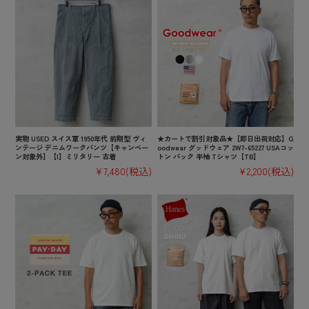
実物 USED スイス軍 1950年代 前期型 ヴィ
★カートで割引対象品★【即日出荷対応】G
ンテージ デニムワークパンツ【キャンペー
oodwear グッドウェア 2W7-65227 USAコッ
ン対象外】【I】ミリタリー 古着
トン パック 半袖 Tシャツ【TB】
¥7,480
(税込)
¥2,200
(税込)