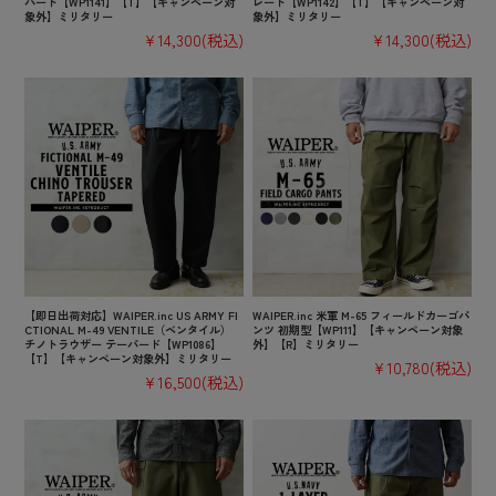
パード【WP1141】【T】【キャンペーン対
レート【WP1142】【T】【キャンペーン対
象外】ミリタリー
象外】ミリタリー
¥14,300
(税込)
¥14,300
(税込)
【即日出荷対応】WAIPER.inc US ARMY FI
WAIPER.inc 米軍 M-65 フィールドカーゴパ
CTIONAL M-49 VENTILE（ベンタイル）
ンツ 初期型【WP111】【キャンペーン対象
チノトラウザー テーパード【WP1086】
外】【R】ミリタリー
【T】【キャンペーン対象外】ミリタリー
¥10,780
(税込)
¥16,500
(税込)