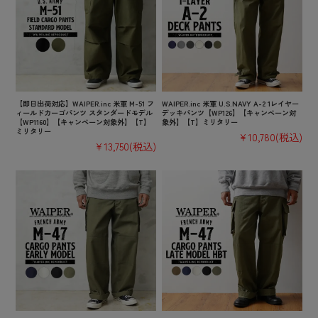
【即日出荷対応】WAIPER.inc 米軍 M-51 フ
WAIPER.inc 米軍 U.S.NAVY A-2 1レイヤー
ィールドカーゴパンツ スタンダードモデル
デッキパンツ【WP126】【キャンペーン対
【WP1160】【キャンペーン対象外】【T】
象外】【T】ミリタリー
ミリタリー
¥10,780
(税込)
¥13,750
(税込)