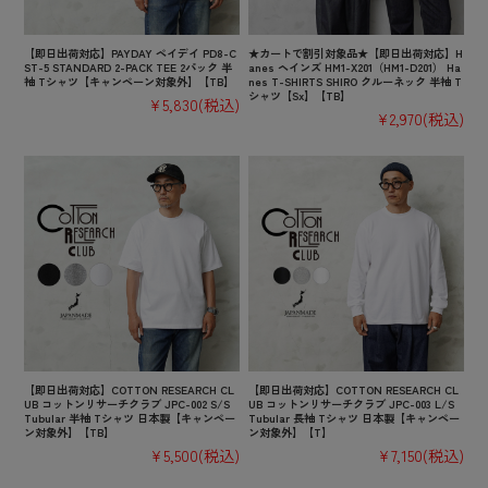
【即日出荷対応】PAYDAY ペイデイ PD8-C
★カートで割引対象品★【即日出荷対応】H
ST-5 STANDARD 2-PACK TEE 2パック 半
anes ヘインズ HM1-X201（HM1-D201） Ha
袖 Tシャツ【キャンペーン対象外】【TB】
nes T-SHIRTS SHIRO クルーネック 半袖 T
シャツ【Sx】【TB】
¥5,830
(税込)
¥2,970
(税込)
【即日出荷対応】COTTON RESEARCH CL
【即日出荷対応】COTTON RESEARCH CL
UB コットンリサーチクラブ JPC-002 S/S
UB コットンリサーチクラブ JPC-003 L/S
Tubular 半袖 Tシャツ 日本製【キャンペー
Tubular 長袖 Tシャツ 日本製【キャンペー
ン対象外】【TB】
ン対象外】【T】
¥5,500
(税込)
¥7,150
(税込)