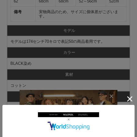
62
68cm
68cm
52～56cm
52cm
備考
実物商品のため、サイズに個体差がございま
す。
モデル
モデルは174センチ70キロで表記50の商品着用です。
カラー
BLACK染め
素材
コットン
商品状態
実物新品未使用デッドストック
※縫製や細部のディテールは異なる場合がございます。商品の状
態についてご指定頂くことは出来ませんので予めご了承くださ
い。