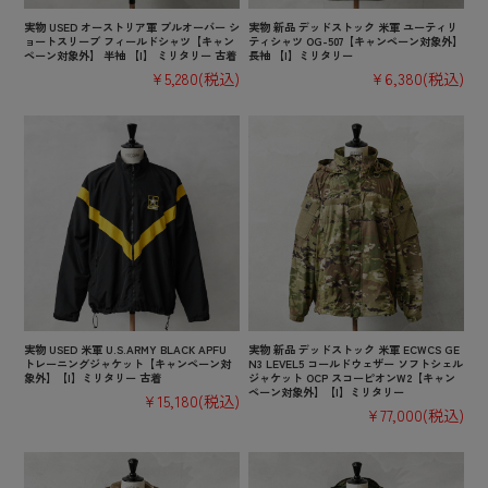
実物 USED オーストリア軍 プルオーバー シ
実物 新品 デッドストック 米軍 ユーティリ
ョートスリーブ フィールドシャツ【キャン
ティシャツ OG-507【キャンペーン対象外】
ペーン対象外】 半袖 【I】 ミリタリー 古着
長袖 【I】ミリタリー
¥5,280
(税込)
¥6,380
(税込)
実物 USED 米軍 U.S.ARMY BLACK APFU
実物 新品 デッドストック 米軍 ECWCS GE
トレーニングジャケット【キャンペーン対
N3 LEVEL5 コールドウェザー ソフトシェル
象外】【I】ミリタリー 古着
ジャケット OCP スコーピオンW2【キャン
ペーン対象外】【I】ミリタリー
¥15,180
(税込)
¥77,000
(税込)