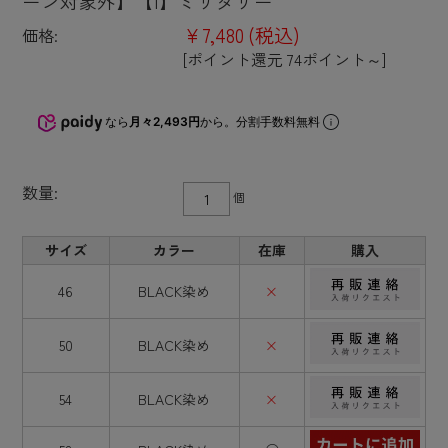
ーン対象外】【I】ミリタリー
¥7,480
(税込)
価格:
[ポイント還元 74ポイント～]
なら
月々2,493円
から。分割手数料無料
数量:
個
サイズ
カラー
在庫
購入
46
BLACK染め
×
50
BLACK染め
×
54
BLACK染め
×