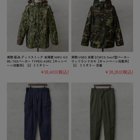
実物 新品 デッドストック 米海軍 NWU GO
実物 USED 米軍 ECWCS Gen1型パーカー
RE-TEXパーカー TYPEIII AOR2【キャンペ
ウッドランドカモ【キャンペーン対象外】
ーン対象外】【I】ミリタリー
【I】 ミリタリー 古着
¥59,400
(税込)
¥38,280
(税込)