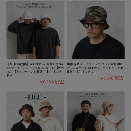
【即日出荷対応】WAIPER.inc 米軍 U.S.NA
実物 新品 デッドストック フランス軍 HBT
VY セーラーハット STENCIL WHITE【WP1
ブッシュハット CCEカモ【キャンペーン対
116】【キャンペーン対象外】【T】ミリタ
象外】【I】ミリタリー
リー
¥3,300
(税込)
¥6,380
(税込)