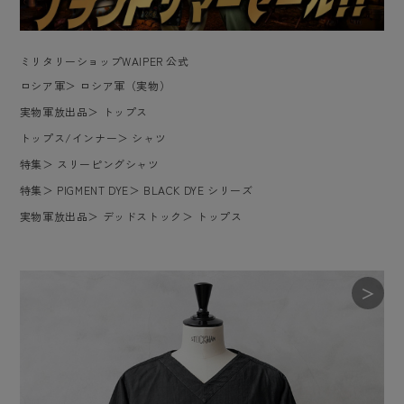
ミリタリーショップWAIPER 公式
ロシア軍
＞
ロシア軍（実物）
実物軍放出品
＞
トップス
トップス/インナー
＞
シャツ
特集
＞
スリーピングシャツ
特集
＞
PIGMENT DYE
＞
BLACK DYE シリーズ
実物軍放出品
＞
デッドストック
＞
トップス
＞