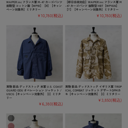
WAIPER.inc フランス軍 M-47 カーゴパンツ
【即日出荷対応】WAIPER.inc フランス軍 M
前期型 コットン製【WP93】【R】【キャン
-47 カーゴパンツ 後期型 HBT【WP1026】
ペーン対象外】ミリタリー
【T】【キャンペーン対象外】ミリタリー
¥10,780
(税込)
¥10,780
(税込)
実物 新品 デッドストック 米軍 U.S. COAST
実物 新品 デッドストック イギリス軍 TROP
GUARD ODU オペレーション ジャケット /
ICAL COMBAT ジャケット デザートDPMカ
USCG【キャンペーン対象外】【I】ミリタ
モ【キャンペーン対象外】【I】ミリタリー
リー
¥3,850
(税込)
¥6,380
(税込)