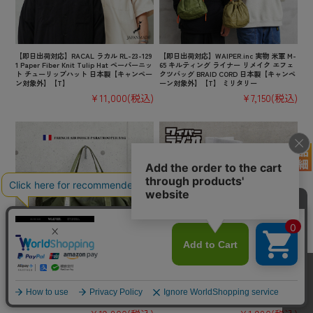
【即日出荷対応】RACAL ラカル RL-23-129
【即日出荷対応】WAIPER.inc 実物 米軍 M-
1 Paper Fiber Knit Tulip Hat ペーパーニッ
65 キルティング ライナー リメイク エフェ
ト チューリップハット 日本製【キャンペー
クツバッグ BRAID CORD 日本製【キャンペ
ン対象外】【T】
ーン対象外】【T】 ミリタリー
¥11,000
(税込)
¥7,150
(税込)
希少 実物 フランス軍 AIR FORCE PARATRO
【即日出荷対応】【ネコポス便対応】WAIP
OPER パラシュートバッグ USED【キャンペ
ER.inc ワイパーラジオ オリジナル クルーソ
ーン対象外】 ミリタリーファッション 軍放
ックス 日本製【キャンペーン対象外】【T
出品【I】 古着
B】ミリタリー