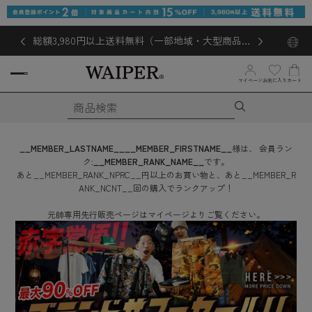
総額3,980円以上送料無料（一部地域・大型商品対
象外あり）
お気に入り
マイページ
カート
__MEMBER_LASTNAME__
__MEMBER_FIRSTNAME__
様は、
会員ラン
ク:
__MEMBER_RANK_NAME__
です。
あと
__MEMBER_RANK_NPRC__
円
以上のお買い物と、あと
__MEMBER_R
ANK_NCNT__
回
の購入でランクアップ！
元帥専用先行販売ページはマイページよりご覧ください。