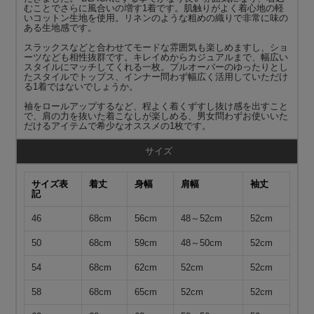
むことでさらに風合いの増す1着です。肌触りがよく着心地の軽
いコットン生地を使用。リネンのような粗めの織りで非常に味の
ある生地感です。
スラックスなどと合わせてモードな雰囲気も楽しめますし、ショ
ーツなども相性抜群です。キレイめからカジュアルまで、幅広い
スタイルにマッチしてくれる一枚。プルオーバーのゆったりとし
たスタイルでトップス、インナー問わず幅広く活用していただけ
る1着ではないでしょうか。
袖をロールアップするなど、程よく着くずすし抜け感を出すこと
で、肩の力を抜いた着こなしが楽しめる、男女問わずお使いいた
だけるアイテムで希少なオススメの1枚です。
サイズ
サイズ表
着丈
身幅
肩幅
袖丈
記
46
68cm
56cm
48～52cm
52cm
50
68cm
59cm
48～50cm
52cm
54
68cm
62cm
52cm
52cm
58
68cm
65cm
52cm
52cm