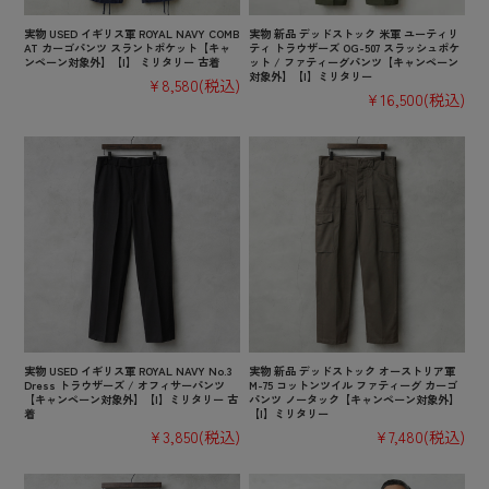
実物 USED イギリス軍 ROYAL NAVY COMB
実物 新品 デッドストック 米軍 ユーティリ
AT カーゴパンツ スラントポケット【キャ
ティ トラウザーズ OG-507 スラッシュポケ
ンペーン対象外】【I】 ミリタリー 古着
ット / ファティーグパンツ【キャンペーン
対象外】【I】ミリタリー
¥8,580
(税込)
¥16,500
(税込)
実物 USED イギリス軍 ROYAL NAVY No.3
実物 新品 デッドストック オーストリア軍
Dress トラウザーズ / オフィサーパンツ
M-75 コットンツイル ファティーグ カーゴ
【キャンペーン対象外】【I】ミリタリー 古
パンツ ノータック【キャンペーン対象外】
着
【I】ミリタリー
¥3,850
(税込)
¥7,480
(税込)