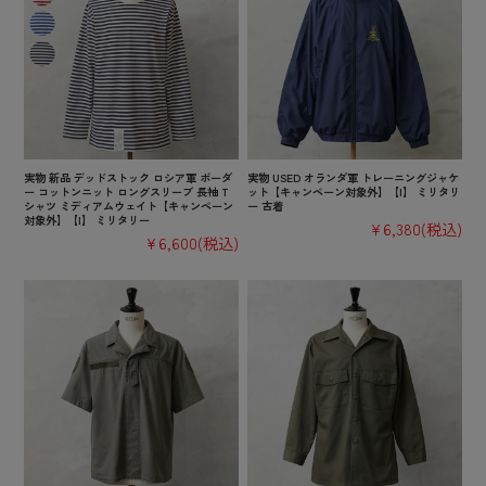
実物 新品 デッドストック ロシア軍 ボーダ
実物 USED オランダ軍 トレーニングジャケ
ー コットンニット ロングスリーブ 長袖 T
ット【キャンペーン対象外】【I】 ミリタリ
シャツ ミディアムウェイト【キャンペーン
ー 古着
対象外】【I】 ミリタリー
¥6,380
(税込)
¥6,600
(税込)