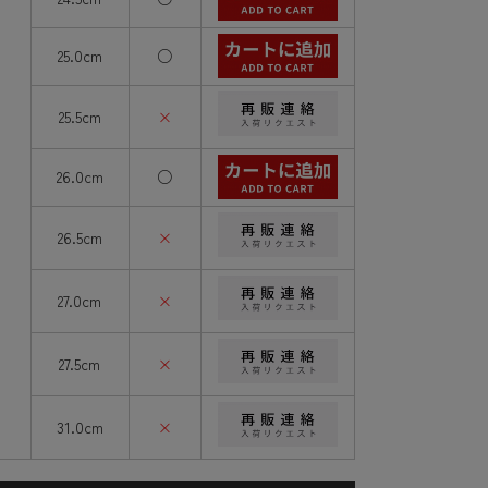
25.0cm
○
25.5cm
×
ク
26.0cm
○
26.5cm
×
27.0cm
×
27.5cm
×
31.0cm
×