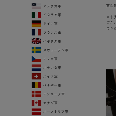
実物
アメリカ軍
イタリア軍
※未
ござ
ドイツ軍
で予
フランス軍
イギリス軍
スウェーデン軍
チェコ軍
オランダ軍
スイス軍
ベルギー軍
デンマーク軍
カナダ軍
オーストリア軍