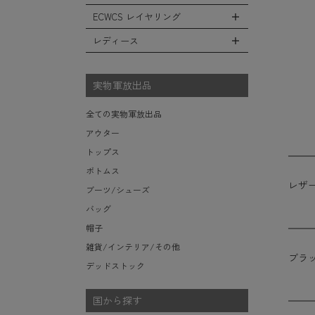
レインシューズ・ブーツ
フリースジャケット
ヘルメットバッグ
防寒物（ネックウォーマーetc）
スウェットパンツ
キャップ
ECWCS レイヤリング
ソックス/靴下
全てのインテリア
レザーアウター
メッセンジャーバッグ
傘/ポンチョ
ショートパンツ
ハット
デスク、椅子、家具
レディース
ジャケットライナー
トートバッグ
全てのECWCS
ミリタリーウォッチ
アンダー（下着）
ニット帽（ビーニー）
シュラフ/ブランケット/etc
デニムジャケット
ウエストバッグ/ボディバッグ
ライトベースレイヤー Level.1
財布・小銭入れ・キーケース
全てのレディース
ベレー帽
ボックス/ガソリン缶/etc
モッズコート
ダッフルバッグ
ミッドベースレイヤー Level.2
実物軍放出品
サングラス・ゴーグル
ハンチング
生地・テントシェル
ボストンバッグ
フリースレイヤー Level.3
ベルト
キャスケット
全ての実物軍放出品
ポーチ/ケース/etc
ウィンドレイヤー Level.4
食器/ボトル/etc
その他
アウター
スーツケース/キャリーバッグ
ソフトシェルレイヤー Level.5
ミリタリー雑貨
トップス
ビジネスバッグ
ハードシェルレイヤー Level.6
ライト/懐中電灯/etc
ボトムス
アウターレイヤー Level.7
ロープ/コード/etc
レザ
ブーツ/シューズ
タオル/ハンカチ/etc
バッグ
その他の小物
帽子
雑貨/インテリア/その他
ブラ
デッドストック
国から探す