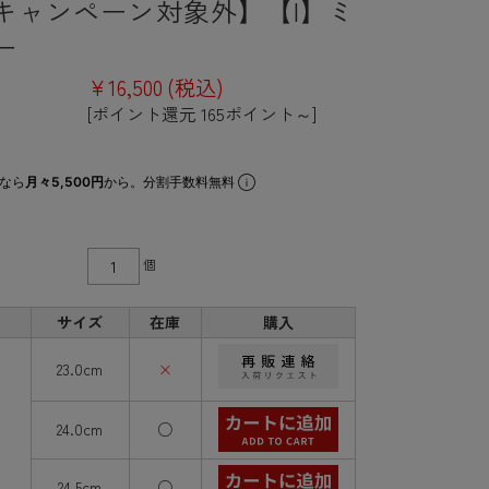
キャンペーン対象外】【I】ミ
ー
¥16,500
(税込)
[ポイント還元 165ポイント～]
なら
月々5,500円
から。分割手数料無料
個
サイズ
在庫
購入
23.0cm
×
24.0cm
○
24.5cm
○