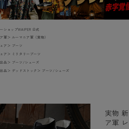
ーショップWAIPER 公式
ア軍
＞
ルーマニア軍（実物）
ェア
＞
ブーツ
ェア
＞
ミリタリーブーツ
出品
＞
ブーツ/シューズ
出品
＞
デッドストック
＞
ブーツ/シューズ
実物 
ア軍 