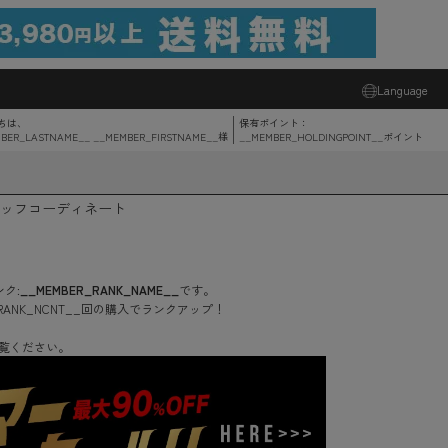
Language
ちは、
保有ポイント：
BER_LASTNAME__ __MEMBER_FIRSTNAME__
様
__MEMBER_HOLDINGPOINT__
ポイント
ッフコーディネート
ク:
__MEMBER_RANK_NAME__
です。
RANK_NCNT__
回
の購入でランクアップ！
覧ください。