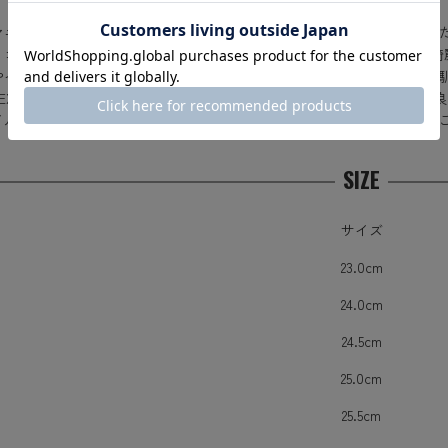
マニア軍で2000年代に製造されたレザーオフィサーブーツが入荷しま
くコーディネートしやすい7ホールのアンクル丈のトラディショナルで綺
やインソールにも滑らかなレザーを使用していますので履くほどに足に
ATEXが使用されています。プレーントゥはドレスパンツなどとの相性が
イルを選ばず使えるので、あらゆるタイプのボトムスに気軽に合わせる
SIZE
サイズ
23.0cm
24.0cm
24.5cm
25.0cm
25.5cm