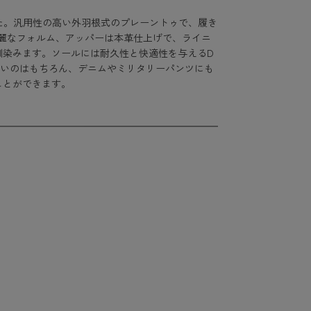
した。汎用性の高い外羽根式のプレーントゥで、履き
麗なフォルム、アッパーは本革仕上げで、ライニ
馴染みます。ソールには耐久性と快適性を与えるD
良いのはもちろん、デニムやミリタリーパンツにも
ことができます。