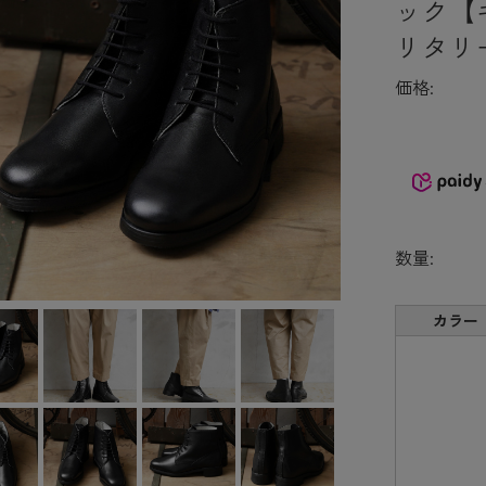
ック【
リタリ
価格:
数量:
カラー