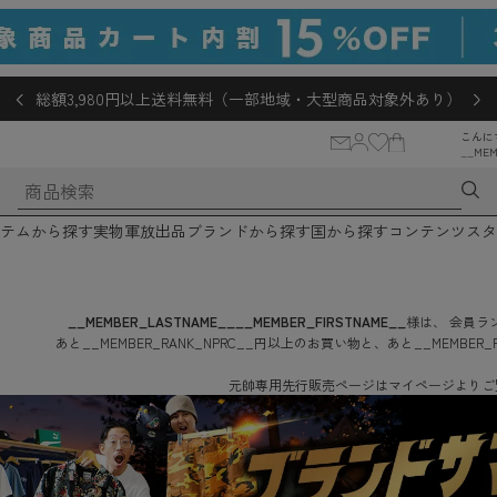
総額3,980円以上送料無料（一部地域・大型商品対象外あり）
こんに
__MEM
テムから探す
実物軍放出品
ブランドから探す
国から探す
コンテンツ
スタ
__MEMBER_LASTNAME__
__MEMBER_FIRSTNAME__
様は、
会員ラン
あと
__MEMBER_RANK_NPRC__
円
以上のお買い物と、あと
__MEMBER_
元帥専用先行販売ページはマイページよりご