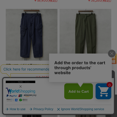
¥59,400
(税込)
¥38,280
(税込)
実物 USED イギリス軍 ROYAL NAVY COMB
実物 新品 デッドストック 米軍 ユーティリ
AT カーゴパンツ スラントポケット【キャ
ティ トラウザーズ OG-507 スラッシュポケ
ンペーン対象外】【I】 ミリタリー 古着
ット / ファティーグパンツ【キャンペーン
対象外】【I】ミリタリー
¥8,580
(税込)
¥16,500
(税込)