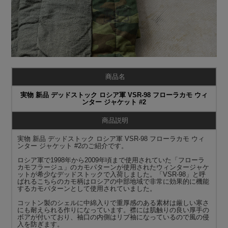
商品名
実物 新品 デッドストック ロシア軍 VSR-98 フローラカモ ウィ
ンター ジャケット #2
商品説明
実物 新品 デッドストック ロシア軍 VSR-98 フローラカモ ウィ
ンター ジャケット #2のご紹介です。
ロシア軍で1998年から2009年頃まで使用されていた「フローラ
カモフラージュ」のカモパターンが使用されたウィンタージャケ
ットが希少なデッドストックで入荷しました。「VSR-98」と呼
ばれるこちらのカモ柄はロシアの中部地域で非常に効果的に機能
するカモパターンとして使用されていました。
コットン製のシェルに中綿入りで重厚感のある素材は厳しい寒さ
にも耐えられる作りになっています。襟には肌触りの良い厚手の
ボアが付いており、袖口の内側はリブ袖になっているので風の侵
入を防ぎます。