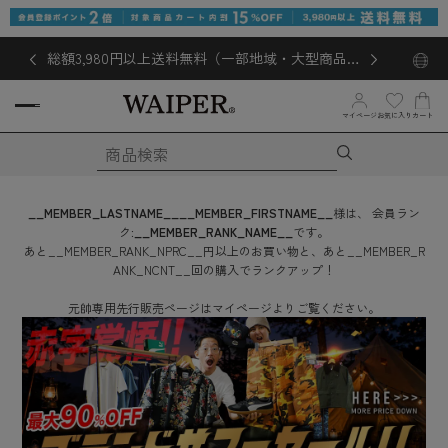
総額3,980円以上送料無料（一部地域・大型商品対
象外あり）
お気に入り
マイページ
カート
__MEMBER_LASTNAME__
__MEMBER_FIRSTNAME__
様は、
会員ラン
ク:
__MEMBER_RANK_NAME__
です。
あと
__MEMBER_RANK_NPRC__
円
以上のお買い物と、あと
__MEMBER_R
ANK_NCNT__
回
の購入でランクアップ！
元帥専用先行販売ページはマイページよりご覧ください。