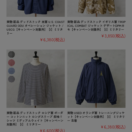
実物 新品 デッドストック 米軍 U.S. COAST
実物 新品 デッドストック イギリス軍 TROP
GUARD ODU オペレーション ジャケット /
ICAL COMBAT ジャケット デザートDPMカ
USCG【キャンペーン対象外】【I】ミリタ
モ【キャンペーン対象外】【I】ミリタリー
リー
¥3,850
(税込)
¥6,380
(税込)
実物 新品 デッドストック ロシア軍 ボーダ
実物 USED オランダ軍 トレーニングジャケ
ー コットンニット ロングスリーブ 長袖 T
ット【キャンペーン対象外】【I】 ミリタリ
シャツ ミディアムウェイト【キャンペーン
ー 古着
対象外】【I】 ミリタリー
¥6,380
(税込)
¥6,600
(税込)