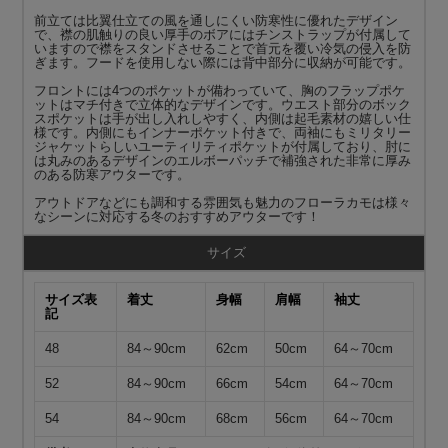
前立ては比翼仕立ての風を通しにくい防寒性に優れたデザイン
で、襟の肌触りの良い厚手のボアにはチンストラップが付属して
いますので襟をスタンドさせることで首元を覆い冷気の侵入を防
ぎます。フードを使用しない際には背中部分に収納が可能です。
フロントには4つのポケットが備わっていて、胸のフラップポケ
ットはマチ付きで立体的なデザインです。ウエスト部分のボック
スポケットは手が出し入れしやすく、内側は起毛素材の嬉しい仕
様です。内側にもインナーポケット付きで、両袖にもミリタリー
ジャケットらしいユーティリティポケットが付属しており、肘に
は丸みのあるデザインのエルボーパッチで補強された非常に厚み
のある防寒アウターです。
アウトドアなどにも調和する雰囲気も魅力のフローラカモは様々
なシーンに対応する冬のおすすめアウターです！
サイズ
サイズ表
着丈
身幅
肩幅
袖丈
記
48
84～90cm
62cm
50cm
64～70cm
52
84～90cm
66cm
54cm
64～70cm
54
84～90cm
68cm
56cm
64～70cm