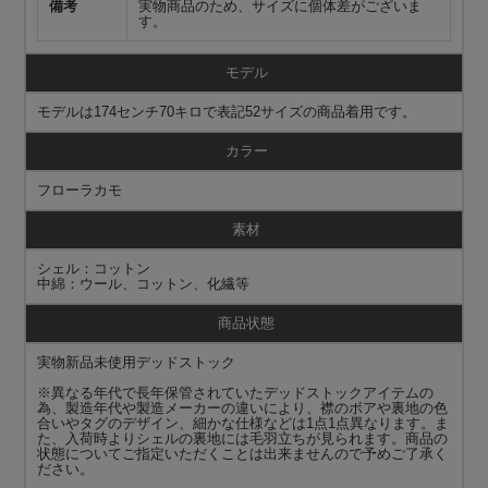
備考
実物商品のため、サイズに個体差がございま
す。
モデル
モデルは174センチ70キロで表記52サイズの商品着用です。
カラー
フローラカモ
素材
シェル：コットン
中綿：ウール、コットン、化繊等
商品状態
実物新品未使用デッドストック
※異なる年代で長年保管されていたデッドストックアイテムの
為、製造年代や製造メーカーの違いにより、襟のボアや裏地の色
合いやタグのデザイン、細かな仕様などは1点1点異なります。ま
た、入荷時よりシェルの裏地には毛羽立ちが見られます。商品の
状態についてご指定いただくことは出来ませんので予めご了承く
ださい。