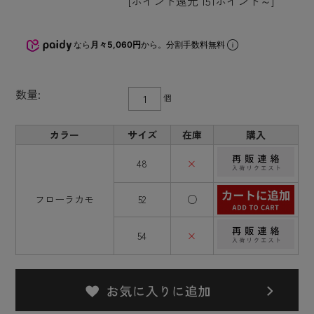
[ポイント還元 151ポイント～]
なら
月々5,060円
から。分割手数料無料
数量:
個
カラー
サイズ
在庫
購入
48
×
フローラカモ
52
○
54
×