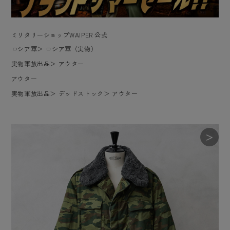
ミリタリーショップWAIPER 公式
ロシア軍
＞
ロシア軍（実物）
実物軍放出品
＞
アウター
アウター
実物軍放出品
＞
デッドストック
＞
アウター
＞