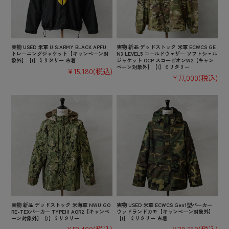
実物 USED 米軍 U.S.ARMY BLACK APFU
実物 新品 デッドストック 米軍 ECWCS GE
トレーニングジャケット【キャンペーン対
N3 LEVEL5 コールドウェザー ソフトシェル
象外】【I】ミリタリー 古着
ジャケット OCP スコーピオンW2【キャン
ペーン対象外】【I】ミリタリー
¥15,180
(税込)
¥77,000
(税込)
実物 新品 デッドストック 米海軍 NWU GO
実物 USED 米軍 ECWCS Gen1型パーカー
RE-TEXパーカー TYPEIII AOR2【キャンペ
ウッドランドカモ【キャンペーン対象外】
ーン対象外】【I】ミリタリー
【I】 ミリタリー 古着