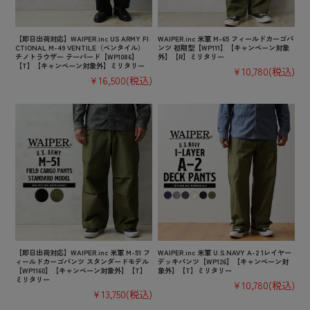
【即日出荷対応】WAIPER.inc US ARMY FI
WAIPER.inc 米軍 M-65 フィールドカーゴパ
CTIONAL M-49 VENTILE（ベンタイル）
ンツ 初期型【WP111】【キャンペーン対象
チノトラウザー テーパード【WP1086】
外】【R】ミリタリー
【T】【キャンペーン対象外】ミリタリー
¥10,780
(税込)
¥16,500
(税込)
【即日出荷対応】WAIPER.inc 米軍 M-51 フ
WAIPER.inc 米軍 U.S.NAVY A-2 1レイヤー
ィールドカーゴパンツ スタンダードモデル
デッキパンツ【WP126】【キャンペーン対
【WP1160】【キャンペーン対象外】【T】
象外】【T】ミリタリー
ミリタリー
¥10,780
(税込)
¥13,750
(税込)