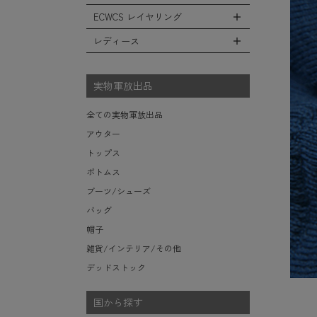
レインシューズ・ブーツ
フリースジャケット
ヘルメットバッグ
防寒物（ネックウォーマーetc）
スウェットパンツ
キャップ
ECWCS レイヤリング
ソックス/靴下
全てのインテリア
レザーアウター
メッセンジャーバッグ
傘/ポンチョ
ショートパンツ
ハット
デスク、椅子、家具
レディース
ジャケットライナー
トートバッグ
全てのECWCS
ミリタリーウォッチ
アンダー（下着）
ニット帽（ビーニー）
シュラフ/ブランケット/etc
デニムジャケット
ウエストバッグ/ボディバッグ
ライトベースレイヤー Level.1
財布・小銭入れ・キーケース
全てのレディース
ベレー帽
ボックス/ガソリン缶/etc
モッズコート
ダッフルバッグ
ミッドベースレイヤー Level.2
実物軍放出品
サングラス・ゴーグル
ハンチング
生地・テントシェル
ボストンバッグ
フリースレイヤー Level.3
ベルト
キャスケット
全ての実物軍放出品
ポーチ/ケース/etc
ウィンドレイヤー Level.4
食器/ボトル/etc
その他
アウター
スーツケース/キャリーバッグ
ソフトシェルレイヤー Level.5
ミリタリー雑貨
トップス
ビジネスバッグ
ハードシェルレイヤー Level.6
ライト/懐中電灯/etc
ボトムス
アウターレイヤー Level.7
ロープ/コード/etc
ブーツ/シューズ
タオル/ハンカチ/etc
バッグ
その他の小物
帽子
雑貨/インテリア/その他
デッドストック
国から探す