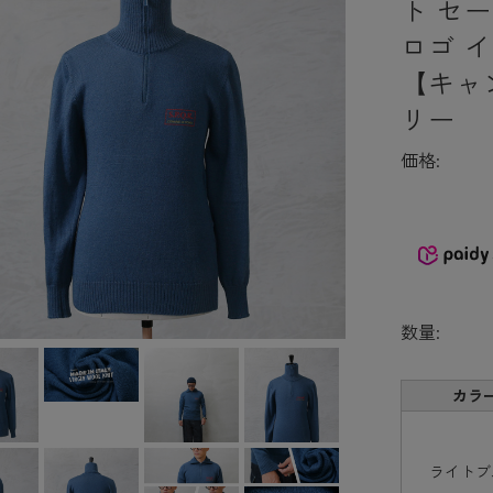
ト セー
ロゴ イタ
【キャ
リー
価格:
数量:
カラ
ライトブ