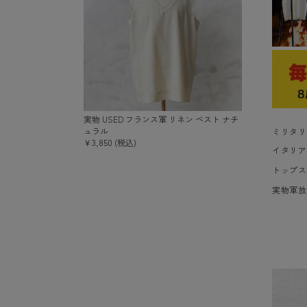
実物 USED フランス軍 リネン ベスト ナチ
ュラル
ミリタリ
￥3,850 (税込)
イタリア
トップス
実物軍放