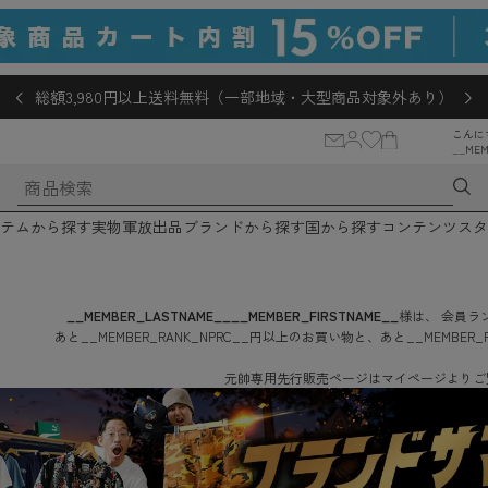
総額3,980円以上送料無料（一部地域・大型商品対象外あり）
こんに
__MEM
テムから探す
実物軍放出品
ブランドから探す
国から探す
コンテンツ
スタ
__MEMBER_LASTNAME__
__MEMBER_FIRSTNAME__
様は、
会員ラン
あと
__MEMBER_RANK_NPRC__
円
以上のお買い物と、あと
__MEMBER_
元帥専用先行販売ページはマイページよりご