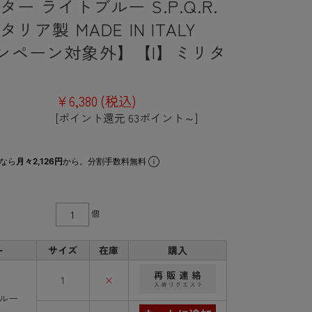
ター ライトブルー S.P.Q.R.
リア製 MADE IN ITALY
ンペーン対象外】【I】ミリタ
¥6,380
(税込)
[ポイント還元 63ポイント～]
なら
月々2,126円
から。分割手数料無料
個
ー
サイズ
在庫
購入
1
×
ルー