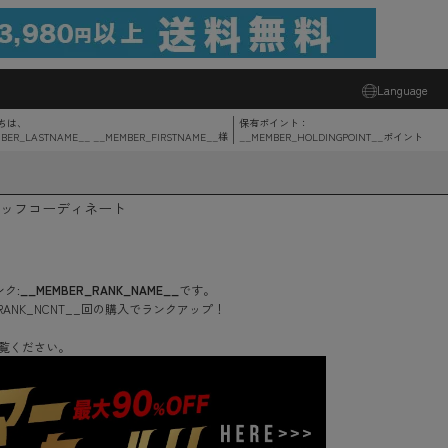
Language
ちは、
保有ポイント：
BER_LASTNAME__ __MEMBER_FIRSTNAME__
様
__MEMBER_HOLDINGPOINT__
ポイント
ッフコーディネート
ク:
__MEMBER_RANK_NAME__
です。
RANK_NCNT__
回
の購入でランクアップ！
覧ください。