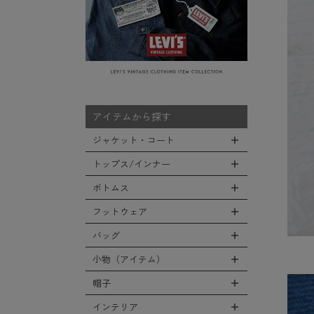
アイテムから探す
ジャケット・コート
トップス/インナー
全てのジャケット・コート
LEVEL7
ボトムス
全てのトップス/インナー
フライトジャケット
Tシャツ
フットウェア
全てのボトムス
M-65ジャケット
シャツ
カーゴパンツ
バッグ
全てのフットウェア
デッキジャケット
スウェット/パーカー
デニムパンツ
ブーツ
小物（アイテム）
タンカースジャケット
全てのバッグ
セーター/カーディガン
チノ，ワークパンツ
シューズ・スニーカー
コート
リュックサック
帽子
ベスト
全ての小物（アイテム）
ファティーグパンツ
サンダル
ソフトシェルジャケット
ショルダーバッグ
タンクトップ
グローブ（手袋）
インテリア
ナイロンパンツ
全ての帽子