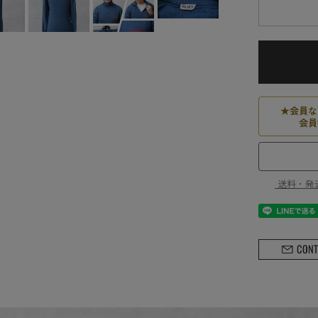
★
会員な
会員
送料・発