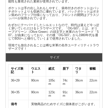
能性も重視された素材が使用されています。
ポケットは手の出し入れもしやすく、袋布付きのポケットはパッ
チポケットよりも収納力に優れています。バックポケットはボタ
ン留めのフラップ仕様になっており、フロントの開閉はブラスジ
ッパーが採用されています。
わずかにテーパードしたシルエットなので、時代は違えど今っぽ
く穿いていただけるトラウザーズです。「OG-507」とは、オリ
ーブグリーン（Olive Green）の頭文字と米軍のカラーコード「5
07」が由来になっており、その後「OG-507」から1980年代を通
じてBDUへと移行していくまで使用されていました。
現地でも放出されることは稀な米軍の名作ユーティリティトラウ
ザーズです！
サイズ
サイズ表
ウエス
総丈
股下
ワタ
裾幅
記
ト
リ
36×29
90cm
105c
74c
36cm
22cm
m
m
36×35
90cm
123c
91c
36cm
22cm
m
m
備考
実物商品のためサイズに個体差がございます。