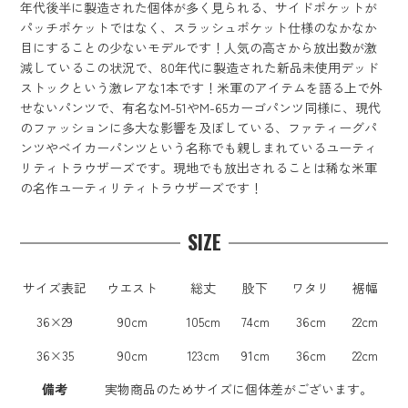
年代後半に製造された個体が多く見られる、サイドポケットが
パッチポケットではなく、スラッシュポケット仕様のなかなか
目にすることの少ないモデルです！人気の高さから放出数が激
減しているこの状況で、80年代に製造された新品未使用デッド
ストックという激レアな1本です！米軍のアイテムを語る上で外
せないパンツで、有名なM-51やM-65カーゴパンツ同様に、現代
のファッションに多大な影響を及ぼしている、ファティーグパ
ンツやベイカーパンツという名称でも親しまれているユーティ
リティトラウザーズです。現地でも放出されることは稀な米軍
の名作ユーティリティトラウザーズです！
SIZE
サイズ表記
ウエスト
総丈
股下
ワタリ
裾幅
36×29
90cm
105cm
74cm
36cm
22cm
36×35
90cm
123cm
91cm
36cm
22cm
備考
実物商品のためサイズに個体差がございます。