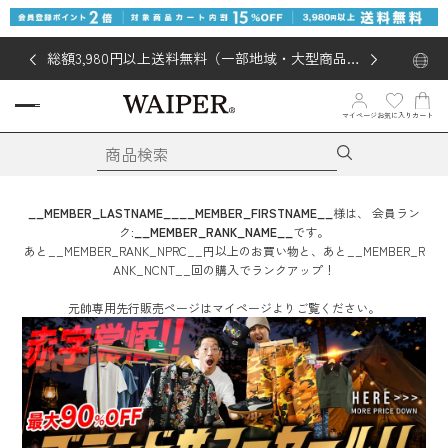
総額3,980円以上送料無料（一部地域・大型商品対
象外あり）
お気に入り
マイページ
カート
__MEMBER_LASTNAME__
__MEMBER_FIRSTNAME__
様は、
会員ラン
ク:
__MEMBER_RANK_NAME__
です。
あと
__MEMBER_RANK_NPRC__
円
以上のお買い物と、あと
__MEMBER_R
ANK_NCNT__
回
の購入でランクアップ！
元帥専用先行販売ページはマイページよりご覧ください。