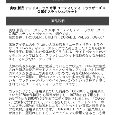
実物 新品 デッドストック 米軍 ユーティリティ トラウザーズ O
G-507 スラッシュポケット
商品説明
実物 新品 デッドストック 米軍 ユーティリティ トラウザーズ O
G-507 スラッシュポケットのご紹介です。
制式名称：TROUSER，UTILITY，DURABLE PRESS，OG-507
米軍アイテムの中でも高い人気を誇る「ユーティリティ トラウ
ザーズ OG-507」がデッドストックで入荷しました！こちらは80
年代後半に製造された個体が多く見られる、サイドポケットがパ
ッチポケットではなく、スラッシュポケット仕様のなかなか目に
することの少ないモデルです！
人気の高さから放出数が激減しているこの状況で、80年代に製造
された新品未使用デッドストックという激レアな1本です！米軍
のアイテムを語る上で外せないパンツで、有名なM-51やM-65カ
ーゴパンツ同様に、現代のファッションに多大な影響を及ぼして
いる、ファティーグパンツやベイカーパンツという名称でも親し
まれているユーティリティトラウザーズです。
コットンサテンが使用されていた前身の「OG-107」が採用され
ていた1970年代初頭から製造が始まり、1975年には採用され、1
978年頃から1980年代後半までに多く使用されました。「OG-50
7」は素材が汚れにくくシワにもなりにくい、コットン50%、ポ
リエステル50%の混紡素材になり、さらっとした質感と軽量でタ
フな素材が使用されています。 DURABLE PRESS（耐久加工）
が施され、型崩れしにくく、ノーアイロンで着用できるという機