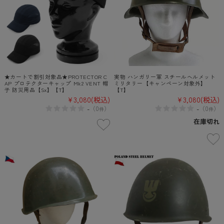
★カートで割引対象品★PROTECTOR C
実物 ハンガリー軍 スチールヘルメット
AP プロテクターキャップ Mk2 VENT 帽
ミリタリー【キャンペーン対象外】
子 防災用品【Sx】【T】
【T】
¥3,080
(税込)
¥3,080
(税込)
-
-
（
0
）
（
0
）
件
件
在庫切れ