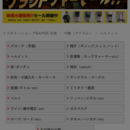
ミリタリーショップWAIPER 公式
小物（アイテム）
ヘルメット
グローブ（手袋）
帽子（キャップ,ニット,ハット）
ヘルメット
防寒物（ネックウォーマーetc）
傘/ポンチョ
時計（watch）
財布・小銭入れ・キーケース
サングラス・ゴーグル
食器/ボトル/etc
ミリタリー雑貨
ベルト
ワッペン/メダル/etc
ライト/懐中電灯/etc
ガスマスク
ロープ/コード/etc
タオル/ハンカチ/etc
その他の小物