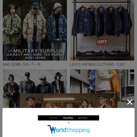
NWU GORE-TEX パーカ
LEVI'S VINTAGE CLOTHING（LVC）