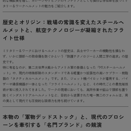
的な機能美を宿し、ガレージやリビングのインテリアとしても強烈な存在感を放つミリ
タリー＆ワークヘルメットの魅力をご紹介します。
歴史とオリジン：戦場の常識を変えたスチールヘ
ルメットと、航空テクノロジーが凝縮されたフラ
イト仕様
ミリタリー＆ワークにおけるヘルメットの歴史は、兵士やワーカーの機動性を損なわ
ず、いかに頭部への致命傷を防ぐかという「防護テクノロジーと人間工学の追求」の歴
史です。
特に有名なのが、第二次世界大戦からアメリカ軍の象徴となった「M1スチールヘルメ
ット」や、現代の特殊部隊のスタンダードである軽量かつ拡張性の高いケブラー・樹脂
製の「タクティカルヘルメット」です。また、ジェット機パイロットが着用する、バイ
ザーや通信機器が一体となった「フライトヘルメット」など、その時代ごとの最先端技
術が常に投入されてきました。ワークの現場においても、高所作業や鉱山で頭部を護り
抜くインダストリアルヘルメットなど、目的から逆算された唯一無二のフォルムは、用
の美として現代でも圧倒的な説得力を持ち続けています。
本物の「軍物デッドストック」と、現代のプロシ
ーンを牽引する「名門ブランド」の競演