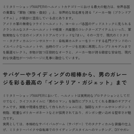
ミリタリーショップWAIPERのヘルメットカテゴリーにおける最大の魅力は、世界各国
の貴重な「軍物（実物・復刻）」と、世界的な知名度を誇る「メーカー物（ブランドア
イテム）」が絶妙に混在している点にあります。
アメリカ軍の無骨なフライトヘルメット、ヨーロッパ各国のデッドストックに見られる
クラシカルなスチールヘルメットや極東・共産圏のコレクターズアイテムといった、軍
物実物ならではのインダストリアルでソリッドな?まい。その一方で、現代のミリタリ
ー・タクティカルシーンやスケート・自転車カルチャーをリードする名門ブランドのハ
イスペックなヘルメットや、当時のヴィンテージを忠実に再現したレプリカモデルまで
を厳選セレクト。本物が放つ圧倒的なオーラと、メーカー物が誇る緻密な安全性、現代
的な快適性が一つのページに見事に融合しています。
サバゲーやライディングの相棒から、男のガレー
ジを彩る最高の「インテリア・ガジェット」まで
ミリタリーショップWAIPERにおいて、ヘルメットは実用的なプロテクションとしてだ
けでなく、ライフスタイルに「男のロマン」を強烈にプラスしてくれる最強のギアアイ
テムです。実戦や現場を想定して作られたシェルには、強靭なスチールやコンポジット
樹脂、軽量なポリカーボネートなどが採用されており、ガシガシ使い込める堅牢さが魅
力です。
実用としては、本格的なサバイバルゲーム（サバゲー）でのタクティカルな装備の仕上
げ、ミリタリーバイクや自転車でのライディングスタイルへのマッチング、DIYやガレ