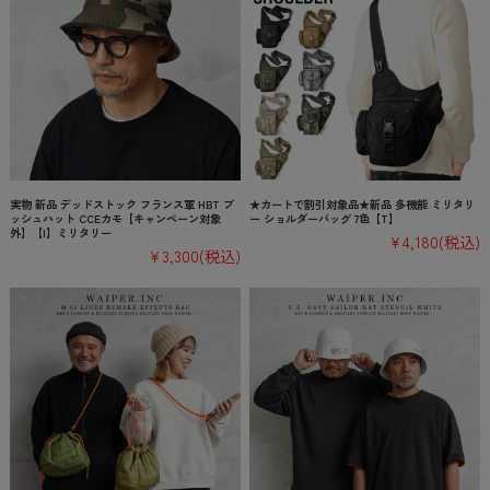
実物 新品 デッドストック フランス軍 HBT ブ
★カートで割引対象品★新品 多機能 ミリタリ
ッシュハット CCEカモ【キャンペーン対象
ー ショルダーバッグ 7色【T】
外】【I】ミリタリー
¥4,180
(税込)
¥3,300
(税込)