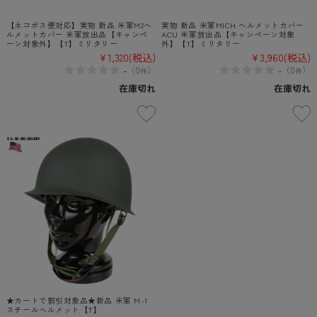
【ネコポス便対応】実物 新品 米軍M2ヘ
実物 新品 米軍MICH ヘルメットカバー
ルメットカバー 米軍放出品【キャンペ
ACU 米軍放出品【キャンペーン対象
ーン対象外】【T】ミリタリー
外】【T】ミリタリー
¥1,320
(税込)
¥3,960
(税込)
-
-
（
0
）
（
0
）
件
件
在庫切れ
在庫切れ
★カートで割引対象品★新品 米軍 M-1
スチールヘルメット【T】