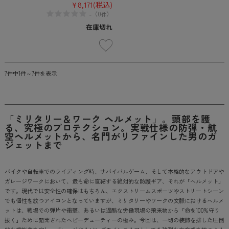
¥8,171
(税込)
-
（
0
）
件
在庫切れ
7件中1件～7件を表示
「ミリタリー＆ワーク ヘルメット」。頭部を護
る、究極のプロテクション。実戦仕様の防弾・航
空ヘルメットから、名門がリファインした男のガ
ジェットまで
バイクや自転車でのライディング時、サバイバルゲーム、そして本格的なアウトドアや
ガレージワークにおいて、最も命に直結する絶対的な防護ギア、それが「ヘルメット」
です。現代では安全性の確保はもちろん、エクストリームスポーツやストリートシーン
でも個性を放つアイコンとなっていますが、ミリタリーやワークの文脈におけるヘルメ
ットは、戦場での弾片や衝撃、あるいは過酷な労働現場の飛来物から「命を100%守り
抜く」ために開発されたヘビーデューティーの極み。今回は、一切の装飾を排した圧倒