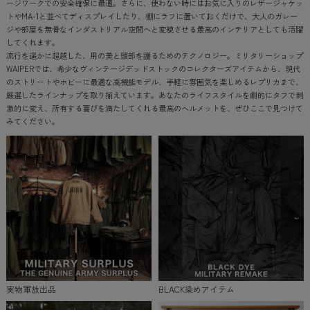
ージワークでの安全確保に最適。さらに、使わない時にはお気に入りのレザージャケッ
トやMA-1と並べてディスプレイしたり、棚にラフに置いておくだけで、大人のガレー
ジや部屋を無骨なインダストリアル空間へと変貌させる最高のインテリアとしても活躍
してくれます。
流行を遥かに超越した、用の美と頭部を護るためのテクノロジー。ミリタリーショップ
WAIPERでは、希少なヴィンテージデッドストックのコレクターズアイテムから、現代
のストリートやホビーに最適な高機能モデル、手軽に雰囲気を楽しめるレプリカまで、
厳選したラインナップを取り揃えています。あなたのライフスタイルを劇的にタフで刺
激的に変え、所有する喜びを満たしてくれる最高のヘルメットを、ぜひここで見つけて
みてください。
実物軍放出品
BLACK染めアイテム