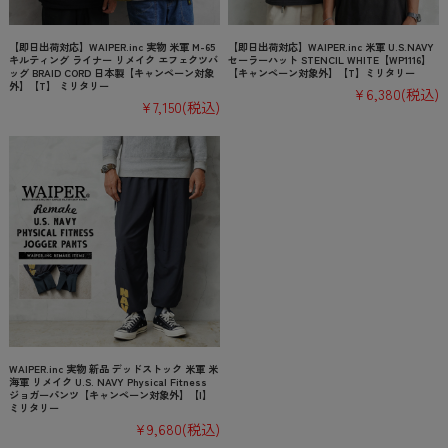
【即日出荷対応】WAIPER.inc 実物 米軍 M-65
【即日出荷対応】WAIPER.inc 米軍 U.S.NAVY
キルティング ライナー リメイク エフェクツバ
セーラーハット STENCIL WHITE【WP1116】
ッグ BRAID CORD 日本製【キャンペーン対象
【キャンペーン対象外】【T】ミリタリー
外】【T】 ミリタリー
¥6,380
(税込)
¥7,150
(税込)
WAIPER.inc 実物 新品 デッドストック 米軍 米
海軍 リメイク U.S. NAVY Physical Fitness
ジョガーパンツ【キャンペーン対象外】【I】
ミリタリー
¥9,680
(税込)