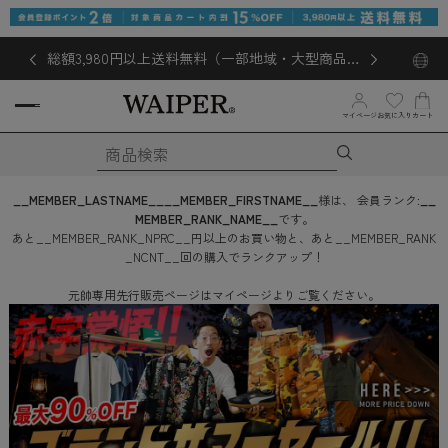
総額3,980円以上送料無料（一部地域・大型商品対
象外あり）
お気に入り
マイページ
カート
__MEMBER_LASTNAME__
__MEMBER_FIRSTNAME__
様は、
会員ランク:
__
MEMBER_RANK_NAME__
です。
あと
__MEMBER_RANK_NPRC__
円
以上のお買い物と、あと
__MEMBER_RANK
_NCNT__
回
の購入でランクアップ！
元帥専用先行販売ページはマイページよりご覧ください。