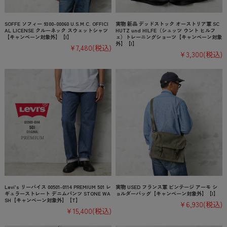
SOFFE ソフィー 9300-00060 U.S.M.C. OFFICI
実物 新品 デッドストック オーストリア軍 SC
AL LICENSE クルーネック スウェットシャツ
HUTZ und HILFE（シュッツ ウント ヒルフ
【キャンペーン対象外】【I】
ェ）トレーニングショーツ【キャンペーン対象
外】【I】
¥7,480
(税込)
¥3,300
(税込)
Levi’s リーバイス 00501-0114 PREMIUM 501 レ
実物 USED フランス軍 ビンテージ アーモ シ
ギュラーストレート デニムパンツ STONE WA
ョルダーバッグ【キャンペーン対象外】【I】
SH【キャンペーン対象外】【T】
¥6,930
(税込)
¥15,400
(税込)