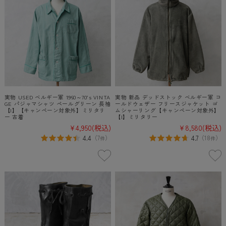
実物 USED ベルギー軍 1960～70’s VINTA
実物 新品 デッドストック ベルギー軍 コ
GE パジャマシャツ ペールグリーン 長袖
ールドウェザー フリースジャケット ゴ
【I】【キャンペーン対象外】ミリタリ
ムシャーリング【キャンペーン対象外】
ー 古着
【I】ミリタリー
¥4,950
(税込)
¥8,580
(税込)
4.4
4.7
（
7
）
（
18
）
件
件