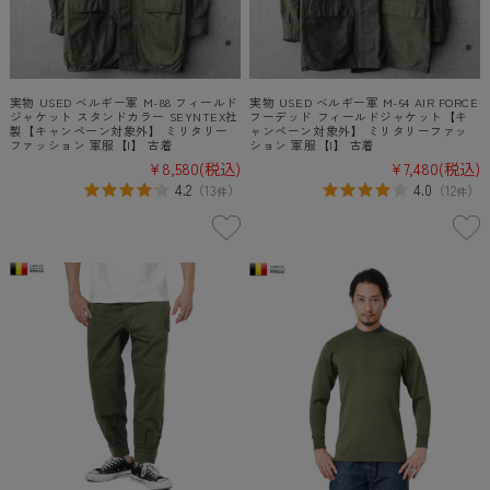
実物 USED ベルギー軍 M-88 フィールド
実物 USED ベルギー軍 M-64 AIR FORCE
ジャケット スタンドカラー SEYNTEX社
フーデッド フィールドジャケット【キ
製【キャンペーン対象外】 ミリタリー
ャンペーン対象外】 ミリタリーファッ
ファッション 軍服【I】 古着
ション 軍服【I】 古着
¥8,580
(税込)
¥7,480
(税込)
4.2
4.0
（
13
）
（
12
）
件
件