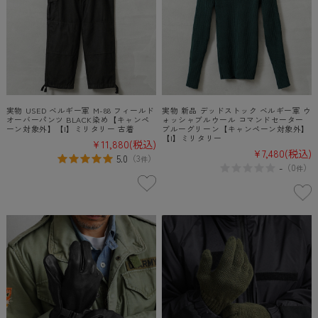
実物 USED ベルギー軍 M-88 フィールド
実物 新品 デッドストック ベルギー軍 ウ
オーバーパンツ BLACK染め【キャンペ
ォッシャブルウール コマンドセーター
ーン対象外】【I】ミリタリー 古着
ブルーグリーン【キャンペーン対象外】
【I】ミリタリー
¥11,880
(税込)
¥7,480
(税込)
5.0
（
3
）
件
-
（
0
）
件