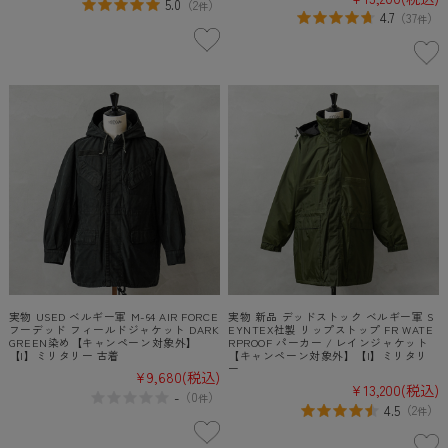
5.0
（
2
）
件
4.7
（
37
）
件
実物 USED ベルギー軍 M-64 AIR FORCE
実物 新品 デッドストック ベルギー軍 S
フーデッド フィールドジャケット DARK
EYNTEX社製 リップストップ FR WATE
GREEN染め【キャンペーン対象外】
RPROOF パーカー / レインジャケット
【I】ミリタリー 古着
【キャンペーン対象外】【I】ミリタリ
ー
¥9,680
(税込)
¥13,200
(税込)
-
（
0
）
件
4.5
（
2
）
件