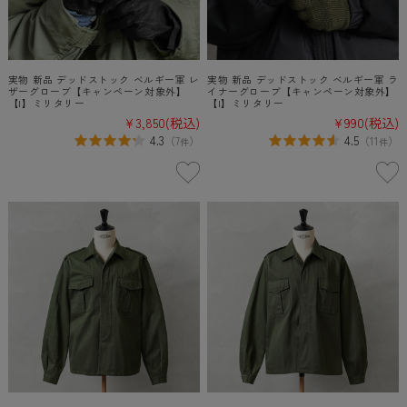
実物 新品 デッドストック ベルギー軍 レ
実物 新品 デッドストック ベルギー軍 ラ
ザーグローブ【キャンペーン対象外】
イナーグローブ【キャンペーン対象外】
【I】ミリタリー
【I】ミリタリー
¥3,850
(税込)
¥990
(税込)
4.3
4.5
（
7
）
（
11
）
件
件