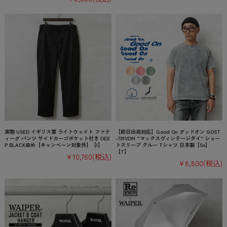
実物 USED イギリス軍 ライトウェイト ファテ
【即日出荷対応】Good On グッドオン GOST
ィーグ パンツ サイドカーゴポケット付き DEE
-701VDM “マックスヴィンテージダイ” ショー
P BLACK染め【キャンペーン対象外】【I】
トスリーブ クルー Tシャツ 日本製【Sx】
【T】
¥10,780
(税込)
¥8,800
(税込)