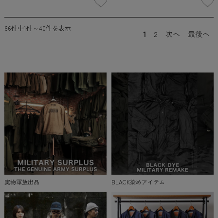
66件中1件～40件を表示
1
2
次へ
最後へ
実物軍放出品
BLACK染めアイテム