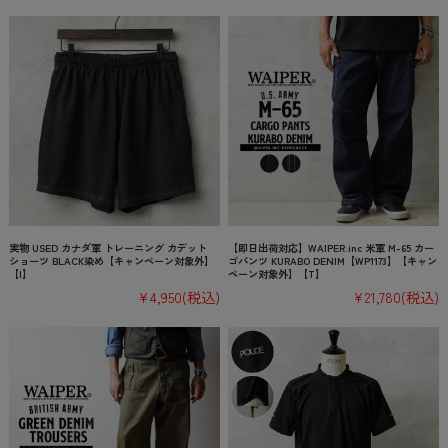
実物 USED カナダ軍 トレーニング カデット
【即日出荷対応】WAIPER.inc 米軍 M-65 カー
ショーツ BLACK染め【キャンペーン対象外】
ゴパンツ KURABO DENIM【WP1173】【キャン
【I】
ペーン対象外】【T】
¥4,950
(税込)
¥21,780
(税込)