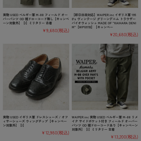
実物 USED ベルギー軍 M-88 フィールド オー
【即日出荷対応】WAIPER.inc イギリス軍 195
バーパンツ OD 裾ドローコード無し【キャンペ
0’s ヴィンテージ グリーンデニム トラウザー
ーン対象外】【I】ミリタリー 古着
バイオウォッシュ MADE OF ”KAIHARA DENI
M”【WP1017B】【キャンペー
¥9,680
(税込)
¥20,680
(税込)
実物 USED イギリス軍 ドレスシューズ / オフ
WAIPER.inc 実物 USED ベルギー軍 M-88 リメ
ィサーシューズ ウィングチップ【キャンペー
イク サイドポケット付き フィールド オーバー
ン対象外】【I】
パンツ OD 裾ドローコードあり【キャンペーン
対象外】【I】ミリタリー 古着
¥12,980
(税込)
¥13,200
(税込)