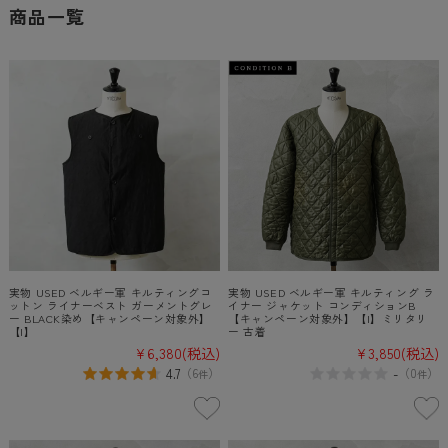
商品一覧
実物 USED ベルギー軍 キルティングコ
実物 USED ベルギー軍 キルティング ラ
ットン ライナーベスト ガーメントグレ
イナー ジャケット コンディションB
ー BLACK染め【キャンペーン対象外】
【キャンペーン対象外】【I】ミリタリ
【I】
ー 古着
¥6,380
(税込)
¥3,850
(税込)
4.7
-
（
6
）
（
0
）
件
件