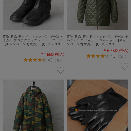
実物 新品 デッドストック ベルギー軍 ケ
実物 新品 デッドストック ベルギー軍 キ
ミカル プロテクティブ オーバーブーツ
ルティング ライナー ジャケット【キャ
【キャンペーン対象外】【I】ミリタリ
ンペーン対象外】【I】ミリタリー
ー
¥6,380
(税込)
¥1,650
(税込)
4.3
（
12
）
件
4.3
（
3
）
件