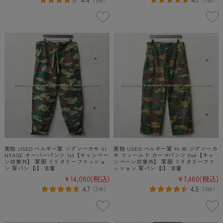
件
件
実物 USED ベルギー軍 ジグソーカモ VI
実物 USED ベルギー軍 M-90 ジグソーカ
NTAGE オーバーパンツ 1st【キャンペー
モ フィールド カーゴパンツ 2nd【キャ
ン対象外】 軍服 ミリタリーファッショ
ンペーン対象外】 軍服 ミリタリーファ
ン 軍パン【I】 古着
ッション 軍パン【I】 古着
¥14,080
(税込)
¥7,480
(税込)
4.7
4.5
（
3
）
（
4
）
件
件