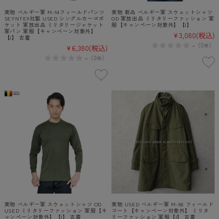
実物 ベルギー軍 M-64フィールドパンツ
実物 新品 ベルギー軍 スウェットシャツ
SEYNTEX社製 USED シングルカーゴポ
OD 軍放出品 ミリタリーファッション 軍
ケット 軍放出品 ミリタリージャケット
服【キャンペーン対象外】【I】
軍パン 軍服【キャンペーン対象外】
¥3,080
(税込)
【I】 古着
-
（
0
）
件
¥6,380
(税込)
-
（
0
）
件
実物 ベルギー軍 スウェットシャツ OD
実物 USED ベルギー軍 M-88 フィールド
USED ミリタリーファッション 軍服【キ
コート【キャンペーン対象外】 ミリタ
ャンペーン対象外】【I】 古着
リーファッション 軍服【I】 古着