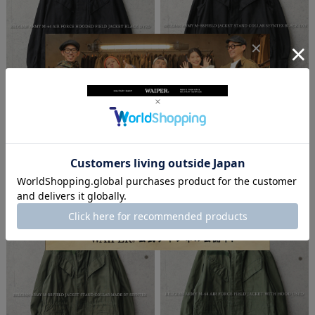
実物 USED ベルギー軍 M-64 AIR FORCE
実物 USED ベルギー軍 M-88 フィールド
フーデッド フィールドジャケット BLAC
ジャケット スタンドカラー SEYNTEX社
K染め【キャンペーン対象外】【I】ミリ
製 BLACK染め【キャンペーン対象外】
タリー 古着
【I】ミリタリー 古着
¥9,680
(税込)
¥9,680
(税込)
4.0
5.0
（
2
）
（
1
）
件
件