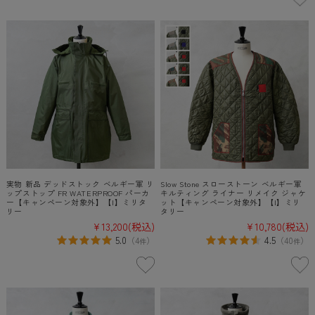
実物 新品 デッドストック ベルギー軍 リ
Slow Stone スローストーン ベルギー軍
ップストップ FR WATERPROOF パーカ
キルティング ライナー リメイク ジャケ
ー【キャンペーン対象外】【I】ミリタ
ット【キャンペーン対象外】【I】ミリ
リー
タリー
¥13,200
(税込)
¥10,780
(税込)
5.0
4.5
（
4
）
（
40
）
件
件