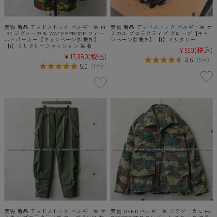
実物 新品 デッドストック ベルギー軍 M
実物 新品 デッドストック ベルギー軍 ケ
-90 ジグソーカモ WATERPROOF フィー
ミカル プロテクティブ グローブ【キャ
ルドパーカー【キャンペーン対象外】
ンペーン対象外】【I】ミリタリー
【I】ミリタリーファッション 軍服
¥550
(税込)
¥17,380
(税込)
4.6
（
9
）
件
5.0
（
1
）
件
実物 新品 デッドストック ベルギー軍 ケ
実物 USED ベルギー軍 ジグソーカモ PA