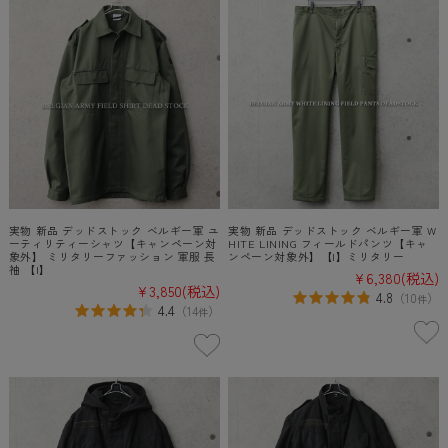
実物 新品 デッドストック ベルギー軍 ユ
実物 新品 デッドストック ベルギー軍 W
ーティリティーシャツ【キャンペーン対
HITE LINING フィールドパンツ【キャ
象外】 ミリタリーファッション 軍服 長
ンペーン対象外】【I】ミリタリー
袖 【I】
¥6,380
(税込)
¥3,850
(税込)
4.8
（
10
）
件
4.4
（
14
）
件