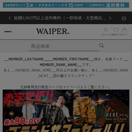
総額3,980円以上送料無料（一部地域・大型商品対
象外あり）
マイページ
お気に入り
カート
__MEMBER_LASTNAME__
__MEMBER_FIRSTNAME__
様は、
会員ランク:
__
MEMBER_RANK_NAME__
です。
あと
__MEMBER_RANK_NPRC__
円
以上のお買い物と、あと
__MEMBER_RANK
_NCNT__
回
の購入でランクアップ！
元帥専用先行販売ページはマイページよりご覧ください。