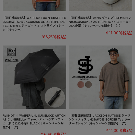
【即日出荷対応】WAIPER×TOWN CRAFT TC
【即日出荷対応】VANS ヴァンズ PREMIUM V
26S001WP 60’s JACQUARD AND STRIPE S/S
N000CQABOP LX AUTHENTIC 44 スニーカー
TEE-SHIRTS ジャガード & ストライプ Tシャ
USA企画【キャンペーン対象外】【T】
ツ【キャンペ
¥11,000
(税込)
¥8,250
(税込)
ReKNOT × WAIPER U/L SUNBLOCK AUTOM
【即日出荷対応】JACKSON MATISSE ジャク
ATIC UMBRELLA フォールディングアンブレ
ソンマティス JM26AW043 BORDER Tee ボー
ラ（折りたたみ傘）BLACK【キャンペーン対
ダー Tシャツ【キャンペーン対象外】【T】
象外】【T】
¥14,300
(税込)
¥6,600
(税込)