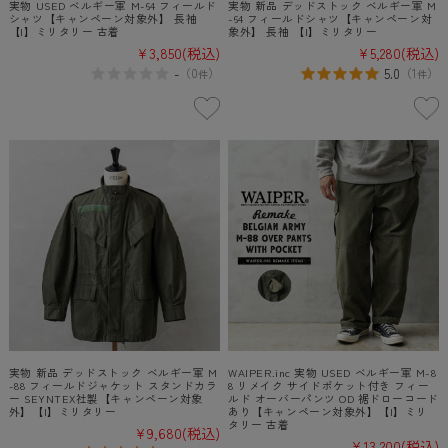
実物 USED ベルギー軍 M-64 フィールド
実物 新品 デッドストック ベルギー軍 M
シャツ【キャンペーン対象外】 長袖
-64 フィールドシャツ【キャンペーン対
【I】ミリタリー 古着
象外】 長袖 【I】ミリタリー
¥3,850
(税込)
¥5,280
(税込)
-
5.0
（
0
）
（
1
）
件
件
実物 新品 デッドストック ベルギー軍 M
WAIPER.inc 実物 USED ベルギー軍 M-8
-88 フィールドジャケット スタンドカラ
8 リメイク サイドポケット付き フィー
ー SEYNTEX社製【キャンペーン対象
ルド オーバーパンツ OD 裾ドローコード
外】【I】ミリタリー
あり【キャンペーン対象外】【I】ミリ
タリー 古着
¥9,680
(税込)
¥13,200
(税込)