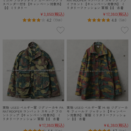
ミカル プロテクティブ カーゴパンツ サ
RATROOPER コンバット スモック フラ
スペンダー付き【キャンペーン対象外】
イフロント【キャンペーン対象外】 ミ
【I】ミリタリー
リタリーファッション 軍服【I】 古着
¥3,850
(税込)
¥17,380
(税込)
4.2
4.8
（
19
）
（
5
）
件
件
実物 USED ベルギー軍 ジグソーカモ PA
実物 USED ベルギー軍 M-90 ジグソーカ
RATROOPER コンバット スモック フロ
モ フィールド ジャケット【キャンペー
ントジップ【キャンペーン対象外】 ミ
ン対象外】 軍服 ミリタリーファッショ
リタリーファッション 軍服【I】 古着
ン【I】 古着
¥17,380
(税込)
¥6,380
(税込)
4.4
4.7
（
5
）
（
9
）