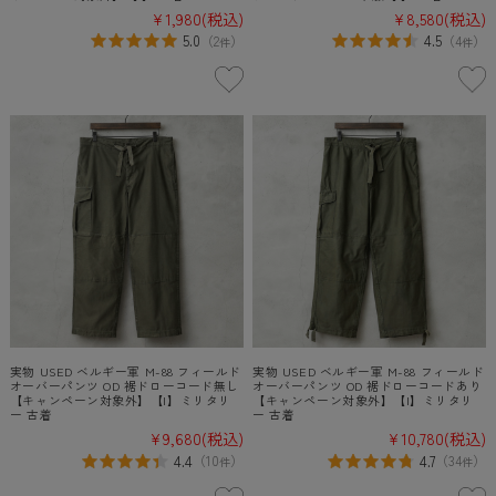
¥1,980
(税込)
¥8,580
(税込)
5.0
4.5
（
2
）
（
4
）
件
件
実物 USED ベルギー軍 M-88 フィールド
実物 USED ベルギー軍 M-88 フィールド
オーバーパンツ OD 裾ドローコード無し
オーバーパンツ OD 裾ドローコードあり
【キャンペーン対象外】【I】ミリタリ
【キャンペーン対象外】【I】ミリタリ
ー 古着
ー 古着
¥9,680
(税込)
¥10,780
(税込)
4.4
4.7
（
10
）
（
34
）
件
件