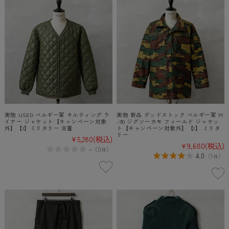
実物 USED ベルギー軍 キルティング ラ
実物 新品 デッドストック ベルギー軍 M
イナー ジャケット【キャンペーン対象
-90 ジグソーカモ フィールド ジャケッ
外】【I】ミリタリー 古着
ト【キャンペーン対象外】【I】 ミリタ
リー
¥5,280
(税込)
¥9,680
(税込)
-
（
0
）
件
4.0
（
1
）
件