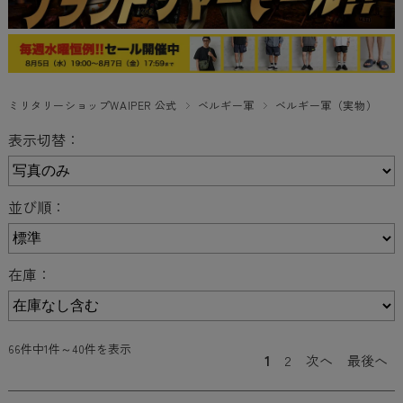
ミリタリーショップWAIPER 公式
ベルギー軍
ベルギー軍（実物）
表示切替：
並び順：
在庫：
66件中1件～40件を表示
1
2
次へ
最後へ