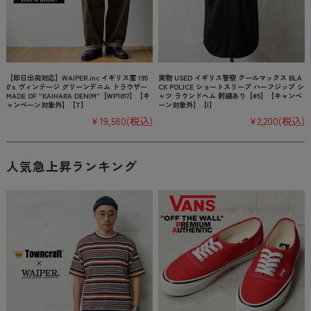
【即日出荷対応】WAIPER.inc イギリス軍 195
実物 USED イギリス警察 クールマックス BLA
0’s ヴィンテージ グリーンデニム トラウザー
CK POLICE ショートスリーブ ハーフジップ シ
MADE OF ”KAIHARA DENIM”【WP1017】【キ
ャツ ラウンドヘム 刺繍あり【#5】【キャンペ
ャンペーン対象外】【T】
ーン対象外】【I】
¥19,580
(税込)
¥2,200
(税込)
人気急上昇ランキング