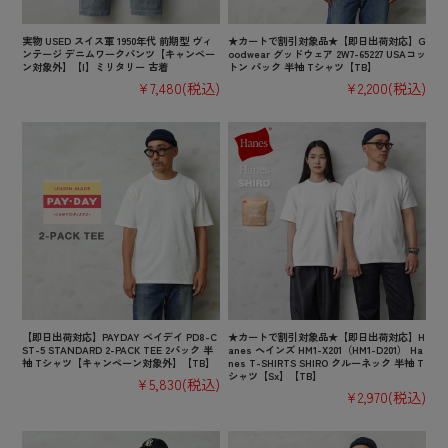
実物 USED スイス軍 1950年代 前期型 ヴィ
★カートで割引対象品★【即日出荷対応】G
ンテージ デニムワークパンツ【キャンペー
oodwear グッドウェア 2W7-65227 USAコッ
ン対象外】【I】ミリタリー 古着
トン パック 半袖 Tシャツ【TB】
¥7,480
(税込)
¥2,200
(税込)
【即日出荷対応】PAYDAY ペイデイ PD8-C
★カートで割引対象品★【即日出荷対応】H
ST-5 STANDARD 2-PACK TEE 2パック 半
anes ヘインズ HM1-X201（HM1-D201） Ha
袖 Tシャツ【キャンペーン対象外】【TB】
nes T-SHIRTS SHIRO クルーネック 半袖 T
シャツ【Sx】【TB】
¥5,830
(税込)
¥2,970
(税込)