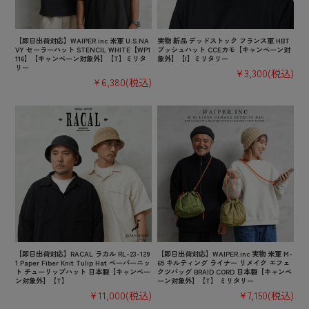
【即日出荷対応】WAIPER.inc 米軍 U.S.NA
実物 新品 デッドストック フランス軍 HBT
VY セーラーハット STENCIL WHITE【WP1
ブッシュハット CCEカモ【キャンペーン対
116】【キャンペーン対象外】【T】ミリタ
象外】【I】ミリタリー
リー
¥3,300
(税込)
¥6,380
(税込)
【即日出荷対応】RACAL ラカル RL-23-129
【即日出荷対応】WAIPER.inc 実物 米軍 M-
1 Paper Fiber Knit Tulip Hat ペーパーニッ
65 キルティング ライナー リメイク エフェ
ト チューリップハット 日本製【キャンペー
クツバッグ BRAID CORD 日本製【キャンペ
ン対象外】【T】
ーン対象外】【T】 ミリタリー
¥11,000
(税込)
¥7,150
(税込)