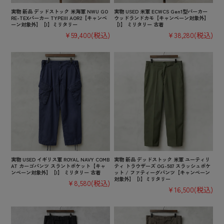
実物 新品 デッドストック 米海軍 NWU GO
実物 USED 米軍 ECWCS Gen1型パーカー
RE-TEXパーカー TYPEIII AOR2【キャンペ
ウッドランドカモ【キャンペーン対象外】
ーン対象外】【I】ミリタリー
【I】 ミリタリー 古着
¥59,400
(税込)
¥38,280
(税込)
実物 USED イギリス軍 ROYAL NAVY COMB
実物 新品 デッドストック 米軍 ユーティリ
AT カーゴパンツ スラントポケット【キャ
ティ トラウザーズ OG-507 スラッシュポケ
ンペーン対象外】【I】 ミリタリー 古着
ット / ファティーグパンツ【キャンペーン
対象外】【I】ミリタリー
¥8,580
(税込)
¥16,500
(税込)