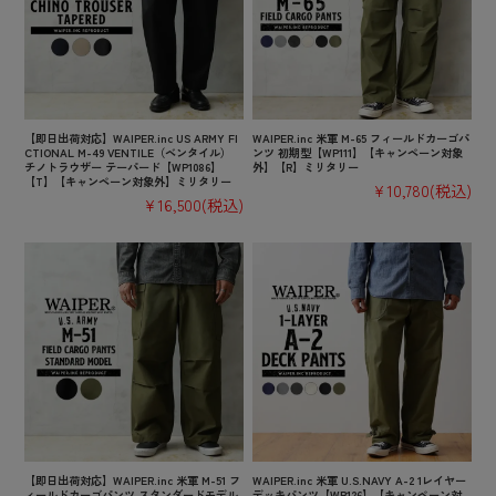
【即日出荷対応】WAIPER.inc US ARMY FI
WAIPER.inc 米軍 M-65 フィールドカーゴパ
CTIONAL M-49 VENTILE（ベンタイル）
ンツ 初期型【WP111】【キャンペーン対象
チノトラウザー テーパード【WP1086】
外】【R】ミリタリー
【T】【キャンペーン対象外】ミリタリー
¥10,780
(税込)
¥16,500
(税込)
【即日出荷対応】WAIPER.inc 米軍 M-51 フ
WAIPER.inc 米軍 U.S.NAVY A-2 1レイヤー
ィールドカーゴパンツ スタンダードモデル
デッキパンツ【WP126】【キャンペーン対