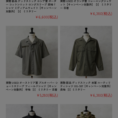
実物 新品 デッドストック ロシア軍 ボーダ
実物 USED オランダ軍 トレーニングジャケ
ー コットンニット ロングスリーブ 長袖 T
ット【キャンペーン対象外】【I】 ミリタリ
シャツ ミディアムウェイト【キャンペーン
ー 古着
対象外】【I】 ミリタリー
¥6,380
(税込)
¥6,600
(税込)
実物 USED オーストリア軍 プルオーバー シ
実物 新品 デッドストック 米軍 ユーティリ
ョートスリーブ フィールドシャツ【キャン
ティシャツ OG-507【キャンペーン対象外】
ペーン対象外】 半袖 【I】 ミリタリー 古着
長袖 【I】ミリタリー
¥5,280
(税込)
¥6,380
(税込)