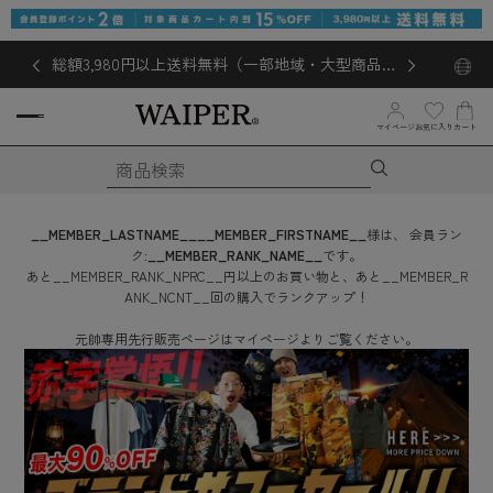
総額3,980円以上送料無料（一部地域・大型商品対
象外あり）
お気に入り
マイページ
カート
__MEMBER_LASTNAME__
__MEMBER_FIRSTNAME__
様は、
会員ラン
ク:
__MEMBER_RANK_NAME__
です。
あと
__MEMBER_RANK_NPRC__
円
以上のお買い物と、あと
__MEMBER_R
ANK_NCNT__
回
の購入でランクアップ！
元帥専用先行販売ページはマイページよりご覧ください。