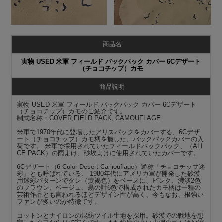
商品名
実物 USED 米軍 フィールド バックパック カバー 6Cデザート
（チョコチップ）カモ
商品説明
実物 USED 米軍 フィールド バックパック カバー 6Cデザート
（チョコチップ）カモのご紹介です。
制式名称：COVER,FIELD PACK, CAMOUFLAGE
米軍で1970年代に登場したアリスパックをカバーする、6Cデザ
ート（チョコチップ）カモ柄を施した、バックパックカバーの入
荷です。 米軍で採用されていたフィールドバックパック、（ALI
CE PACK）の雨よけ、砂埃よけに使用されていたカバーです。
6Cデザート（6-Color Desert Camouflage）通称「チョコチップ迷
彩」とも呼ばれている、 1980年代にアメリカ軍が開発した砂漠
用迷彩パターンでタン（黄褐色）をベースに、ピンク、濃淡2色
のブラウン、ベージュ、黒の計6色で構成されたカモ柄は一種の
芸術作品とも言われるほどデザイン性が高く、今もなお、根強い
ファンが多いのが特徴です。
コットンとナイロンの混紡ツイル生地を採用。砂漠での戦地を想