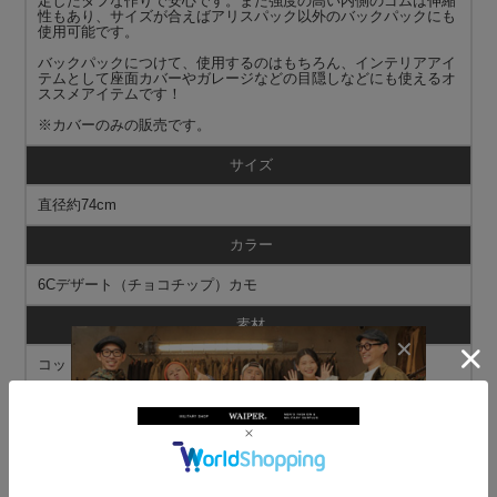
定したタフな作りで安心です。また強度の高い内側のゴムは伸縮
性もあり、サイズが合えばアリスパック以外のバックパックにも
使用可能です。
バックパックにつけて、使用するのはもちろん、インテリアアイ
テムとして座面カバーやガレージなどの目隠しなどにも使えるオ
ススメアイテムです！
※カバーのみの販売です。
サイズ
直径約74cm
カラー
6Cデザート（チョコチップ）カモ
素材
コットン、ナイロン
商品状態
軍放出のUSED
※若干の汚れ、スレ、リペア痕、マーキングなどがある場合がご
ざいます。商品のご指定はできません。あらかじめご了承くださ