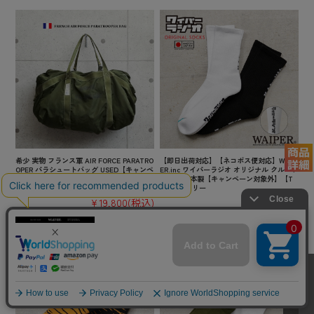
希少 実物 フランス軍 AIR FORCE PARATRO
【即日出荷対応】【ネコポス便対応】WAIP
OPER パラシュートバッグ USED【キャンペ
ER.inc ワイパーラジオ オリジナル クルーソ
ーン対象外】 ミリタリーファッション 軍放
ックス 日本製【キャンペーン対象外】【T
出品【I】 古着
B】ミリタリー
¥19,800
(税込)
¥1,980
(税込)