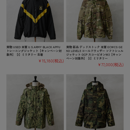
実物 USED 米軍 U.S.ARMY BLACK APFU
実物 新品 デッドストック 米軍 ECWCS GE
トレーニングジャケット【キャンペーン対
N3 LEVEL5 コールドウェザー ソフトシェル
象外】【I】ミリタリー 古着
ジャケット OCP スコーピオンW2【キャン
ペーン対象外】【I】ミリタリー
¥15,180
(税込)
¥77,000
(税込)