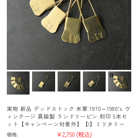
実物 新品 デッドストック 米軍 1970～1980’s ヴ
ィンテージ 真鍮製 ランドリーピン 刻印 5本セ
ット【キャンペーン対象外】【I】ミリタリー
¥2,750
(税込)
価格: