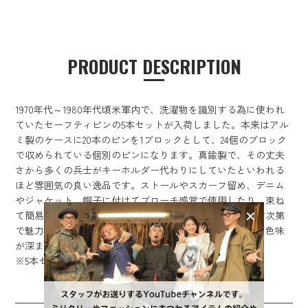
PRODUCT DESCRIPTION
1970年代～1980年代頃米軍内で、洗濯物を識別する為に使われ
ていたセーフティピンの5本セットが入荷しました。本来はアル
ミ製のケースに20本のピンを1ブロックとして、24個のブロック
で収められている個別のピンになります。真鍮製で、その丈夫
さから多くの兵士がキーホルダー代わりにしていたといわれる
ほど雰囲気の良い逸品です。ストールやスカーフ留め、デニム
やジャケット、帽子に付けてブローチ感覚で使用したり、束ね
て簡易キーホルダーにするなど、シンプルですが、使い方次第
で魅力が広がるアイテム。真鍮製ならではの、使うほどに色味
が深まり、独特の風合いもお楽しみいただけます。
※5本セットでの販売です。
SIZE