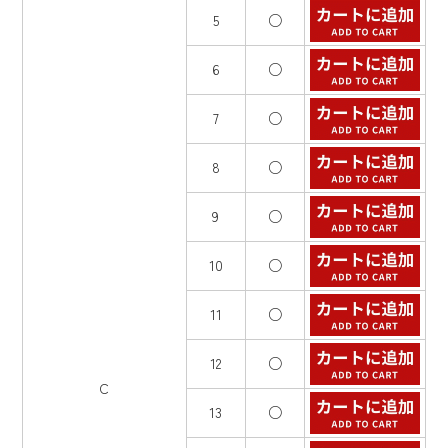
5
○
6
○
7
○
8
○
9
○
10
○
11
○
12
○
C
13
○