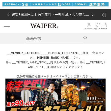
総額3,980円以上送料無料（一部地域・大型商品対
象外あり）
お気に入り
マイページ
カート
__MEMBER_LASTNAME__
__MEMBER_FIRSTNAME__
様は、
会員ラン
ク:
__MEMBER_RANK_NAME__
です。
あと
__MEMBER_RANK_NPRC__
円
以上のお買い物と、あと
__MEMBER_R
ANK_NCNT__
回
の購入でランクアップ！
元帥専用先行販売ページはマイページよりご覧ください。