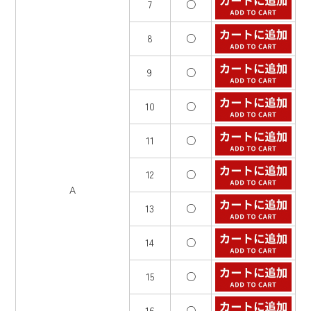
7
○
8
○
9
○
10
○
11
○
12
○
A
13
○
14
○
15
○
16
○