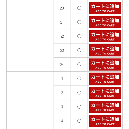
20
○
21
○
22
○
23
○
24
○
1
○
2
○
3
○
4
○