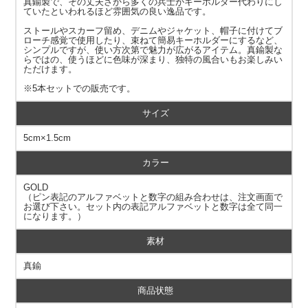
真鍮製で、その丈夫さから多くの兵士がキーホルダー代わりにし
ていたといわれるほど雰囲気の良い逸品です。
ストールやスカーフ留め、デニムやジャケット、帽子に付けてブ
ローチ感覚で使用したり、束ねて簡易キーホルダーにするなど、
シンプルですが、使い方次第で魅力が広がるアイテム。真鍮製な
らではの、使うほどに色味が深まり、独特の風合いもお楽しみい
ただけます。
※5本セットでの販売です。
サイズ
5cm×1.5cm
カラー
GOLD
（ピン表記のアルファベットと数字の組み合わせは、注文画面で
お選び下さい。セット内の表記アルファベットと数字は全て同一
になります。）
素材
真鍮
商品状態