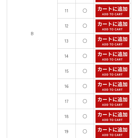
11
○
12
○
B
13
○
14
○
15
○
16
○
17
○
18
○
19
○