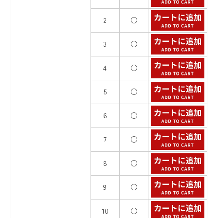
2
○
3
○
4
○
5
○
6
○
7
○
8
○
9
○
10
○