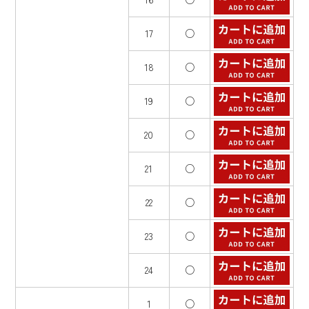
17
○
18
○
19
○
20
○
21
○
22
○
23
○
24
○
1
○