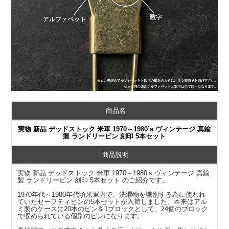
商品名
実物 新品 デッドストック 米軍 1970～1980’s ヴィンテージ 真鍮
製 ランドリーピン 刻印 5本セット
商品説明
実物 新品 デッドストック 米軍 1970～1980’s ヴィンテージ 真鍮
製 ランドリーピン 刻印 5本セット のご紹介です。
1970年代～1980年代頃米軍内で、洗濯物を識別する為に使われ
ていたセーフティピンの5本セットが入荷しました。本来はアル
ミ製のケースに20本のピンを1ブロックとして、24個のブロック
で収められている個別のピンになります。