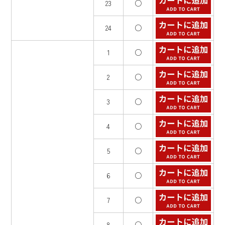
23
○
24
○
1
○
2
○
3
○
4
○
5
○
6
○
7
○
8
○