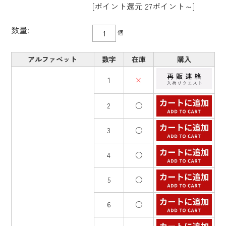
[ポイント還元 27ポイント～]
数量:
個
アルファベット
数字
在庫
購入
1
×
2
○
3
○
4
○
5
○
6
○