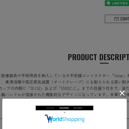
PRODUCT DESCRIP
に医療器具や手術用具を納入している大手老舗コントラクター「Sklar
く、煮沸消毒や高圧蒸気滅菌（オートクレーブ）にも耐えられる高い耐
カップの内側に「32 OZ」および「1000C.C.」までの目盛り付きで
ス製ハンドルが溶接された機能的なデザインになっています。米軍の医
、シンプルかつソリッドな見た目は、インダストリアルはじめ様々なイ
SIZE