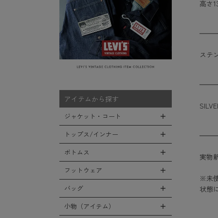
高さ13
ステ
アイテムから探す
SILVE
ジャケット・コート
トップス/インナー
全てのジャケット・コート
LEVEL7
ボトムス
全てのトップス/インナー
実物
フライトジャケット
Tシャツ
フットウェア
全てのボトムス
※未
M-65ジャケット
シャツ
カーゴパンツ
バッグ
状態
全てのフットウェア
デッキジャケット
スウェット/パーカー
デニムパンツ
ブーツ
小物（アイテム）
全てのバッグ
タンカースジャケット
セーター/カーディガン
チノ，ワークパンツ