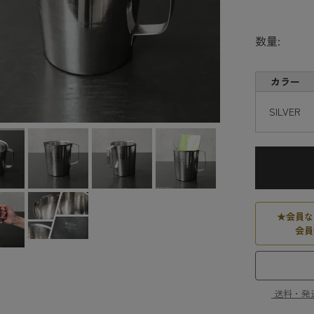
数量:
カラー
SILVER
★
会員な
会員
送料・発