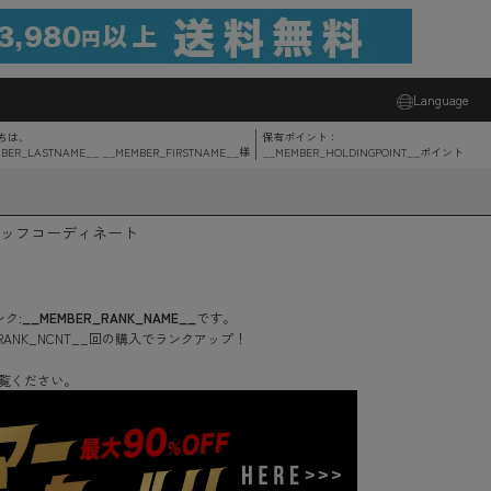
Language
ちは、
保有ポイント：
BER_LASTNAME__ __MEMBER_FIRSTNAME__
様
__MEMBER_HOLDINGPOINT__
ポイント
ッフコーディネート
ク:
__MEMBER_RANK_NAME__
です。
RANK_NCNT__
回
の購入でランクアップ！
覧ください。