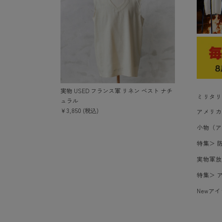
実物 USED フランス軍 リネン ベスト ナチ
ミリタリ
ュラル
￥3,850 (税込)
アメリカ
小物（ア
特集
＞
実物軍放
特集
＞
Newア