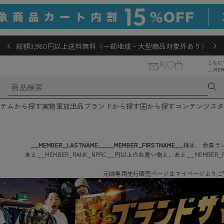
総額3,980円以上送料無料（一部地域・大型商品対象外あり）
こんに
__MEM
テムから探す
実物軍放出品
ブランドから探す
国から探す
コンテンツ
スタ
__MEMBER_LASTNAME__
__MEMBER_FIRSTNAME__
様は、
会員ラン
あと
__MEMBER_RANK_NPRC__
円
以上のお買い物と、あと
__MEMBER_
元帥専用先行販売ページはマイページよりご