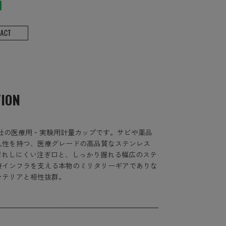
TION
」社の医療用・実験用計量カップです。サビや薬品
久性を持つ、医療グレードの高品質なステンレス
、液だれしにくい注ぎ口と、しっかり握れる幅広のステ
療インフラを支える本物のミリタリーギアでありな
ンテリアと相性抜群。