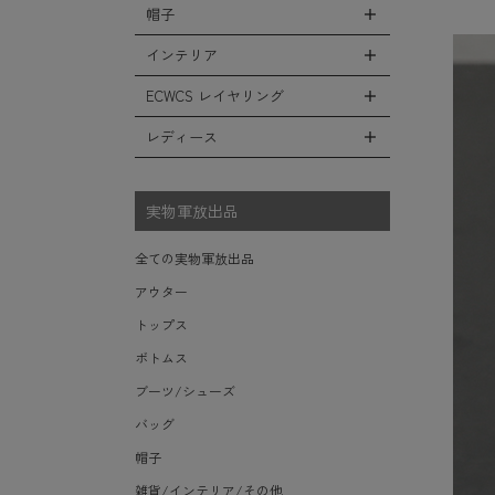
シューズ・スニーカー
リュックサック
帽子
コート
全ての小物（アイテム）
ベスト
ファティーグパンツ
サンダル
ショルダーバッグ
ソフトシェルジャケット
グローブ（手袋）
インテリア
タンクトップ
全ての帽子
ナイロンパンツ
レインシューズ・ブーツ
ヘルメットバッグ
フリースジャケット
防寒物（ネックウォーマーetc）
キャップ
ECWCS レイヤリング
スウェットパンツ
全てのインテリア
ソックス/靴下
メッセンジャーバッグ
レザーアウター
傘/ポンチョ
ハット
ショートパンツ
デスク、椅子、家具
レディース
全てのECWCS
トートバッグ
ジャケットライナー
ミリタリーウォッチ
ニット帽（ビーニー）
アンダー（下着）
シュラフ/ブランケット/etc
ライトベースレイヤー Level.1
ウエストバッグ/ボディバッグ
デニムジャケット
全てのレディース
財布・小銭入れ・キーケース
ベレー帽
ボックス/ガソリン缶/etc
ミッドベースレイヤー Level.2
実物軍放出品
ダッフルバッグ
モッズコート
サングラス・ゴーグル
ハンチング
生地・テントシェル
フリースレイヤー Level.3
ボストンバッグ
ベルト
全ての実物軍放出品
キャスケット
ウィンドレイヤー Level.4
ポーチ/ケース/etc
食器/ボトル/etc
アウター
その他
ソフトシェルレイヤー Level.5
スーツケース/キャリーバッグ
ミリタリー雑貨
トップス
ハードシェルレイヤー Level.6
ビジネスバッグ
ライト/懐中電灯/etc
ボトムス
アウターレイヤー Level.7
ロープ/コード/etc
ブーツ/シューズ
タオル/ハンカチ/etc
バッグ
その他の小物
帽子
雑貨/インテリア/その他