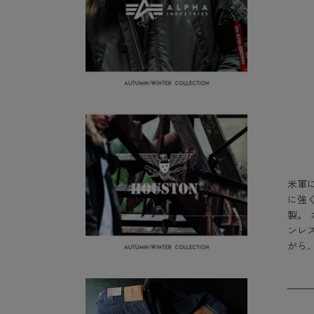
米軍
に強
製。 
ンレ
がら