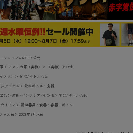
ーショップWAIPER 公式
軍
＞
アメリカ軍（実物）
＞
（実物）その他
イテム）
＞
食器/ボトル/etc
防災アイテム
＞
飲料ボトル・食器
出品
＞
雑貨/インテリア/その他
＞
食器/ボトル/etc
アウトドア
＞
調理器具・食器・容器・ボトル
イテム入荷
＞
2026年6月入荷