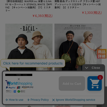
【即日出荷対応】WAIPER.inc 米軍 U.S.NA
実物 新品 デッドストック フランス軍 HBT
VY セーラーハット STENCIL WHITE【WP1
ブッシュハット CCEカモ【キャンペーン対
116】【キャンペーン対象外】【T】ミリタ
象外】【I】ミリタリー
リー
¥3,300
(税込)
¥6,380
(税込)
【即日出荷対応】RACAL ラカル RL-23-129
【即日出荷対応】WAIPER.inc 実物 米軍 M-
1 Paper Fiber Knit Tulip Hat ペーパーニッ
65 キルティング ライナー リメイク エフェ
ト チューリップハット 日本製【キャンペー
クツバッグ BRAID CORD 日本製【キャンペ
ン対象外】【T】
ーン対象外】【T】 ミリタリー
¥11,000
(税込)
¥7,150
(税込)