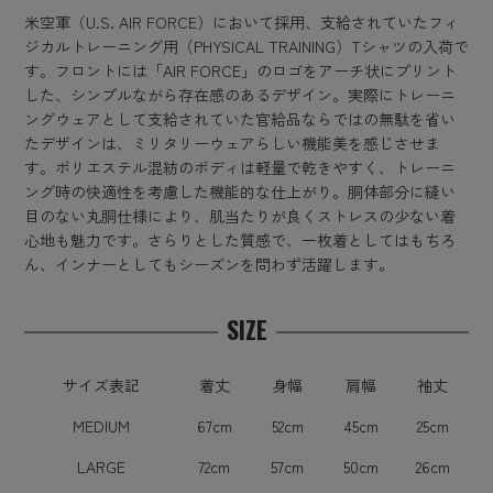
米空軍（U.S. AIR FORCE）において採用、支給されていたフィ
ジカルトレーニング用（PHYSICAL TRAINING）Tシャツの入荷で
す。フロントには「AIR FORCE」のロゴをアーチ状にプリント
した、シンプルながら存在感のあるデザイン。実際にトレーニ
ングウェアとして支給されていた官給品ならではの無駄を省い
たデザインは、ミリタリーウェアらしい機能美を感じさせま
す。ポリエステル混紡のボディは軽量で乾きやすく、トレーニ
ング時の快適性を考慮した機能的な仕上がり。胴体部分に縫い
目のない丸胴仕様により、肌当たりが良くストレスの少ない着
心地も魅力です。さらりとした質感で、一枚着としてはもちろ
ん、インナーとしてもシーズンを問わず活躍します。
SIZE
サイズ表記
着丈
身幅
肩幅
袖丈
MEDIUM
67cm
52cm
45cm
25cm
LARGE
72cm
57cm
50cm
26cm