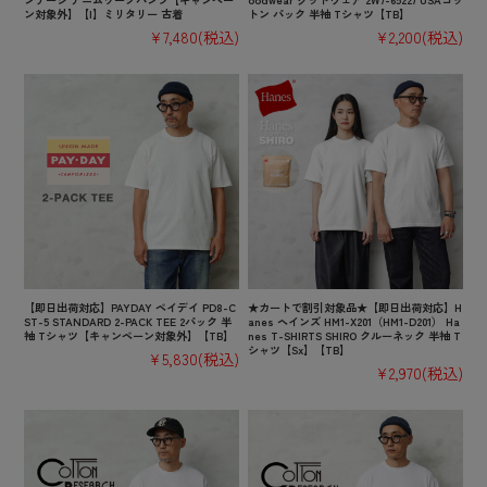
ン対象外】【I】ミリタリー 古着
トン パック 半袖 Tシャツ【TB】
¥7,480
(税込)
¥2,200
(税込)
【即日出荷対応】PAYDAY ペイデイ PD8-C
★カートで割引対象品★【即日出荷対応】H
ST-5 STANDARD 2-PACK TEE 2パック 半
anes ヘインズ HM1-X201（HM1-D201） Ha
袖 Tシャツ【キャンペーン対象外】【TB】
nes T-SHIRTS SHIRO クルーネック 半袖 T
シャツ【Sx】【TB】
¥5,830
(税込)
¥2,970
(税込)