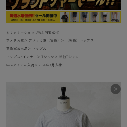
ミリタリーショップWAIPER 公式
アメリカ軍
＞
アメリカ軍（実物）
＞
（実物）トップス
実物軍放出品
＞
トップス
トップス/インナー
＞
Tシャツ
＞
半袖Tシャツ
Newアイテム入荷
＞
2026年7月入荷
＞