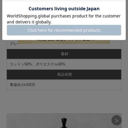
モデル
モデルは174センチ70キロでLARGEサイズの商品着用です。
カラー
グレー
素材
コットン50%、ポリエステル50%
商品状態
軍放出のUSED
＞