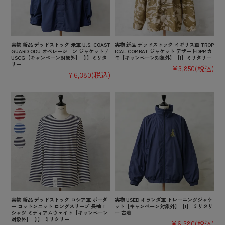
実物 新品 デッドストック 米軍 U.S. COAST
実物 新品 デッドストック イギリス軍 TROP
GUARD ODU オペレーション ジャケット /
ICAL COMBAT ジャケット デザートDPMカ
USCG【キャンペーン対象外】【I】ミリタ
モ【キャンペーン対象外】【I】ミリタリー
リー
¥3,850
(税込)
¥6,380
(税込)
実物 新品 デッドストック ロシア軍 ボーダ
実物 USED オランダ軍 トレーニングジャケ
ー コットンニット ロングスリーブ 長袖 T
ット【キャンペーン対象外】【I】 ミリタリ
シャツ ミディアムウェイト【キャンペーン
ー 古着
対象外】【I】 ミリタリー
¥6,380
(税込)