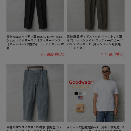
実物 USED イギリス軍 ROYAL NAVY No.3
実物 新品 デッドストック オーストリア軍
Dress トラウザーズ / オフィサーパンツ
M-75 コットンツイル ファティーグ カーゴ
【キャンペーン対象外】【I】ミリタリー 古
パンツ ノータック【キャンペーン対象外】
着
【I】ミリタリー
¥3,850
(税込)
¥7,480
(税込)
実物 USED スイス軍 1950年代 前期型 ヴィ
★カートで割引対象品★【即日出荷対応】G
ンテージ デニムワークパンツ【キャンペー
oodwear グッドウェア 2W7-65227 USAコッ