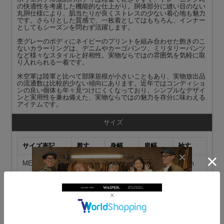
の快適性を考慮した機能的な仕上がり。胴体部分に縫い目のない
丸胴仕様により、肌当たりが良くストレスの少ない着心地も魅力
です。さらりとした質感で、一枚着としてはもちろん、インナー
としてもシーズンを問わず活躍します。
杢グレーのボディにネイビーのプリントを組み合わせた飽きのこ
ないカラーリングは、デニムやカーゴパンツ、ミリタリーパンツ
など様々なスタイルと好相性。実物ならではの雰囲気を気軽に取
り入れられる一着です。
米空軍は陸軍と比べて部隊規模が小さいこともあり、実物放出品
の流通数は比較的少ない傾向にあります。近年ではコンディショ
ンの良い個体も年々見つけにくくなっており、シンプルなデザイ
ンと実用性を兼ね備えた、実物ならではの魅力を存分に味わえる
アイテムです。
サイズ
サイズ表記
着丈
身幅
肩幅
袖丈
MEDIUM
67cm
52cm
45cm
25cm
LARGE
72cm
57cm
50cm
26cm
X-LARGE
78cm
60cm
56cm
27cm
備考：
採寸に関しましては実物商品のため個体差による若干
の誤差がある場合がございます。