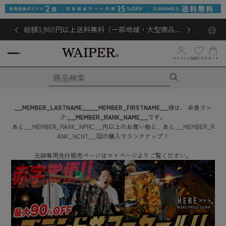
総額3,980円以上送料無料（一部地域・大型商品対
象外あり）
お気に入り
マイページ
カート
__MEMBER_LASTNAME__
__MEMBER_FIRSTNAME__
様は、
会員ラン
ク:
__MEMBER_RANK_NAME__
です。
あと
__MEMBER_RANK_NPRC__
円
以上のお買い物と、あと
__MEMBER_R
ANK_NCNT__
回
の購入でランクアップ！
元帥専用先行販売ページはマイページよりご覧ください。