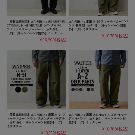
【即日出荷対応】WAIPER.inc US ARMY FI
WAIPER.inc 米軍 M-65 フィールドカーゴパ
CTIONAL M-49 VENTILE（ベンタイル）
ンツ 初期型【WP111】【キャンペーン対象
チノトラウザー テーパード【WP1086】
外】【R】ミリタリー
【T】【キャンペーン対象外】ミリタリー
¥10,780
(税込)
¥16,500
(税込)
【即日出荷対応】WAIPER.inc 米軍 M-51 フ
WAIPER.inc 米軍 U.S.NAVY A-2 1レイヤー
ィールドカーゴパンツ スタンダードモデル
デッキパンツ【WP126】【キャンペーン対
【WP1160】【キャンペーン対象外】【T】
象外】【T】ミリタリー
ミリタリー
¥10,780
(税込)
¥13,750
(税込)