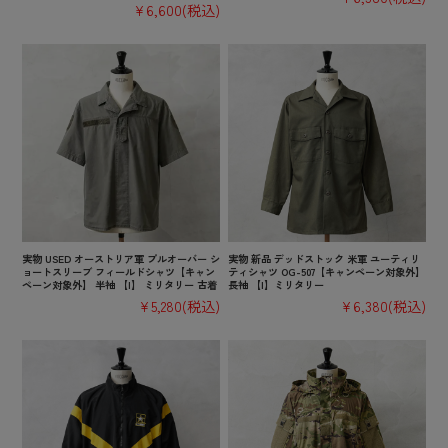
¥6,600
(税込)
実物 USED オーストリア軍 プルオーバー シ
実物 新品 デッドストック 米軍 ユーティリ
ョートスリーブ フィールドシャツ【キャン
ティシャツ OG-507【キャンペーン対象外】
ペーン対象外】 半袖 【I】 ミリタリー 古着
長袖 【I】ミリタリー
¥5,280
(税込)
¥6,380
(税込)