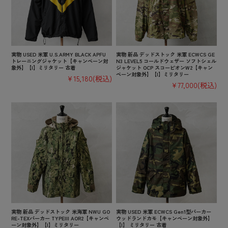
実物 USED 米軍 U.S.ARMY BLACK APFU
実物 新品 デッドストック 米軍 ECWCS GE
トレーニングジャケット【キャンペーン対
N3 LEVEL5 コールドウェザー ソフトシェル
象外】【I】ミリタリー 古着
ジャケット OCP スコーピオンW2【キャン
ペーン対象外】【I】ミリタリー
¥15,180
(税込)
¥77,000
(税込)
実物 新品 デッドストック 米海軍 NWU GO
実物 USED 米軍 ECWCS Gen1型パーカー
RE-TEXパーカー TYPEIII AOR2【キャンペ
ウッドランドカモ【キャンペーン対象外】
ーン対象外】【I】ミリタリー
【I】 ミリタリー 古着