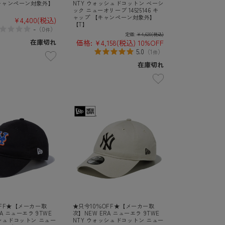
キャンペーン対象外】
NTY ウォッシュドコットン ベーシ
ック ニューオリーブ 14525146 キ
ャップ 【キャンペーン対象外】
¥4,400
(税込)
【T】
-
（
0
）
件
定価:
¥4,620
(税込)
在庫切れ
価格:
¥4,158
(税込)
10%OFF
5.0
（
1
）
件
在庫切れ
OFF★【メーカー取
★只今10％OFF★【メーカー取
A ニューエラ 9TWE
次】NEW ERA ニューエラ 9TWE
ッシュドコットン ニュー
NTY ウォッシュドコットン ニュー