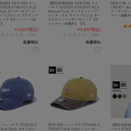
対応】NEW ERA ニュ
【即日出荷対応】NEW ERA ニュ
NEW ERA ニ
109832 9TWENTY MLB
ーエラ 14109835 9TWENTY MLB
TWENTY A
d Duck サンディエゴ・パ
Washed Duck オークランド・ア
ク・ヤンキー
ライトブロンズ ブラウンバ
スレチックス ライトブロンズ ダー
ペーン対象外
ャップ【キャンペーン対
クグリーンバイザーキャップ【キ
T】
ャンペーン対象外】【T】
¥4,620
(税込)
¥4,620
(税込)
-
-
（
0
）
（
0
）
件
件
在庫切れ
在庫切れ
A ニューエラ 13750702 9
NEW ERA ニューエラ 13750696 9
【即日出荷対応
 Acid Wash ロサンゼル
TWENTY Acid Wash ニューヨー
ーエラ 9TWENT