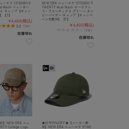
ューエラ 13750695 9
NEW ERA ニューエラ 13750693 9
cid Wash ニューヨー
TWENTY Acid Wash オークラン
ス キャップ【キャン
ド・アスレチックス グリーン ネイ
】【T】
ビーバイザー キャップ【キャンペ
ーン対象外】【T】
¥4,400
(税込)
¥4,400
(税込)
5.0
（
2
）
件
-
（
0
）
件
在庫切れ
在庫切れ
】NEW ERA ニュ
★只今10％OFF★【メーカー取
Y College Logo
次】NEW ERA ニューエラ 9TWE