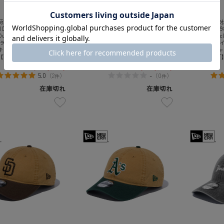
対応】NEW ERA ニュ
【即日出荷対応】NEW ERA ニュ
【即日出荷対応
109844 9TWENTY MLB
ーエラ 14109863 9TWENTY MLB
ーエラ 14109
d Duck ロサンゼルス・ド
Washed Duck ボストン・レッド
Washed D
 ライトブロンズ ネイビー
ソックス ライトブロンズ マルーン
ンキース ラ
キャップ【キャンペーン
バイザーキャップ【キャンペーン
バイザーキャ
【T】
対象外】【T】
対象外】【T
¥4,620
(税込)
¥4,620
(税込)
5.0
-
（
2
）
（
0
）
件
件
在庫切れ
在庫切れ