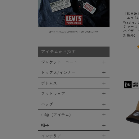
【即日出荷
ーエラ 14
Washe
ジャース
バイザー
対象外】
アイテムから探す
ジャケット・コート
トップス/インナー
全てのジャケット・コート
LEVEL7
ボトムス
全てのトップス/インナー
フライトジャケット
Tシャツ
フットウェア
全てのボトムス
M-65ジャケット
シャツ
カーゴパンツ
バッグ
全てのフットウェア
デッキジャケット
スウェット/パーカー
デニムパンツ
ブーツ
小物（アイテム）
タンカースジャケット
全てのバッグ
セーター/カーディガン
チノ，ワークパンツ
シューズ・スニーカー
コート
リュックサック
帽子
ベスト
全ての小物（アイテム）
ファティーグパンツ
サンダル
ソフトシェルジャケット
ショルダーバッグ
タンクトップ
グローブ（手袋）
インテリア
ナイロンパンツ
全ての帽子