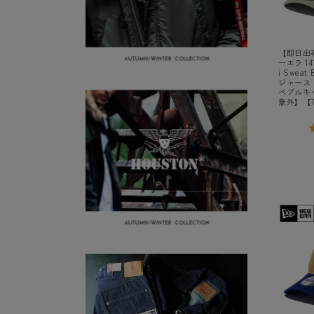
【即日出荷
ーエラ 141
i Swea
ジャース
ペブルキ
象外】【