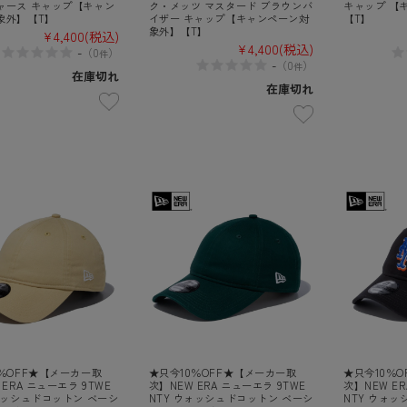
ャース キャップ【キャン
ク・メッツ マスタード ブラウンバ
キャップ 【
象外】【T】
イザー キャップ【キャンペーン対
【T】
象外】【T】
¥4,400
(税込)
¥4,400
(税込)
-
（
0
）
件
-
（
0
）
件
在庫切れ
在庫切れ
％OFF★【メーカー取
★只今10％OFF★【メーカー取
★只今10％
 ERA ニューエラ 9TWE
次】NEW ERA ニューエラ 9TWE
次】NEW ER
ォッシュドコットン ベーシ
NTY ウォッシュドコットン ベーシ
NTY ウォ