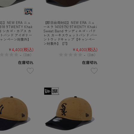
】NEW ERA ニュ
【即日出荷対応】NEW ERA ニュ
818 9TWENTY Khak
ーエラ 14109792 9TWENTY Khaki
Band シカゴ・カブス カ
Sweat Band サンディエゴ・パド
トバンド アイボリー
レス カーキスウェットバンド バー
ャンペーン対象外】
ントウッドキャップ【キャンペー
ン対象外】【T】
¥4,400
(税込)
¥4,400
(税込)
-
-
（
0
）
（
0
）
件
件
在庫切れ
在庫切れ