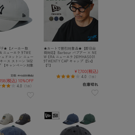
OFF★【メーカー取
★カートで割引対象品★【即日出
A ニューエラ 9TWE
荷対応】Barbour バブアー × NE
ッシュドコットン ニュー
W ERA ニューエラ 261MHAS001
ース ストーン 1452
9TWENTY CAP キャップ【Sx】
ップ 【キャンペーン対象
【T】
¥7,700
(税込)
定価:
¥4,620
(税込)
4.0
（
1
）
件
158
(税込)
10%OFF
在庫切れ
4.0
（
1
）
件