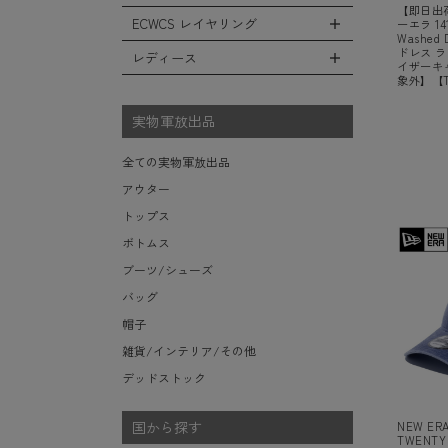
レインシューズ・ブーツ
フリースジャケット
ヘルメットバッグ
【即日出荷
防寒物（ネックウォーマーetc）
スウェットパンツ
キャップ
ECWCS レイヤリング
ーエラ 14
ソックス/靴下
全てのインテリア
レザーアウター
メッセンジャーバッグ
Washe
傘/ポンチョ
ショートパンツ
ハット
ドレス 
デスク、椅子、家具
レディース
ジャケットライナー
トートバッグ
全てのECWCS
イザーキ
ミリタリーウォッチ
アンダー（下着）
ニット帽（ビーニー）
象外】【
シュラフ/ブランケット/etc
デニムジャケット
ウエストバッグ/ボディバッグ
ライトベースレイヤー Level.1
財布・小銭入れ・キーケース
全てのレディース
ベレー帽
ボックス/ガソリン缶/etc
モッズコート
ダッフルバッグ
ミッドベースレイヤー Level.2
実物軍放出品
サングラス・ゴーグル
ハンチング
生地・テントシェル
ボストンバッグ
フリースレイヤー Level.3
ベルト
キャスケット
全ての実物軍放出品
ポーチ/ケース/etc
ウィンドレイヤー Level.4
食器/ボトル/etc
その他
アウター
スーツケース/キャリーバッグ
ソフトシェルレイヤー Level.5
ミリタリー雑貨
トップス
ビジネスバッグ
ハードシェルレイヤー Level.6
ライト/懐中電灯/etc
ボトムス
アウターレイヤー Level.7
ロープ/コード/etc
ブーツ/シューズ
タオル/ハンカチ/etc
バッグ
その他の小物
帽子
雑貨/インテリア/その他
デッドストック
国から探す
NEW ER
TWENTY