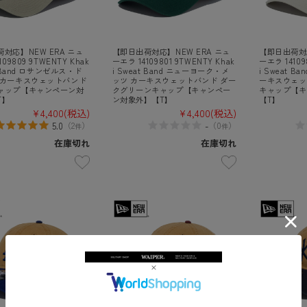
対応】NEW ERA ニュ
【即日出荷対応】NEW ERA ニュ
【即日出荷対応
09809 9TWENTY Khak
ーエラ 14109801 9TWENTY Khak
ーエラ 14109
t Band ロサンゼルス・ド
i Sweat Band ニューヨーク・メ
i Sweat 
 カーキスウェットバンド
ッツ カーキスウェットバンド ダー
ーキスウェッ
ャップ【キャンペーン対
クグリーンキャップ【キャンペー
キャップ【キ
T】
ン対象外】【T】
【T】
¥4,400
(税込)
¥4,400
(税込)
5.0
-
（
2
）
（
0
）
件
件
在庫切れ
在庫切れ