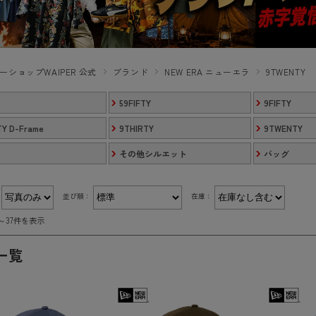
ーショップWAIPER 公式
ブランド
NEW ERA ニューエラ
9TWENTY
59FIFTY
9FIFTY
Y D-Frame
9THIRTY
9TWENTY
その他シルエット
バッグ
：
並び順：
在庫：
件～37件を表示
一覧