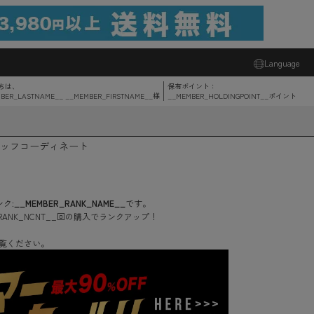
Language
ちは、
保有ポイント：
BER_LASTNAME__ __MEMBER_FIRSTNAME__
様
__MEMBER_HOLDINGPOINT__
ポイント
ッフコーディネート
ク:
__MEMBER_RANK_NAME__
です。
RANK_NCNT__
回
の購入でランクアップ！
覧ください。