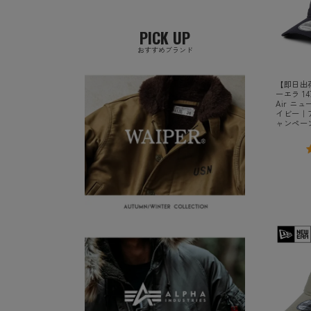
PICK UP
おすすめブランド
【即日出荷
ーエラ 147
Air ニ
イビー｜
ャンペー