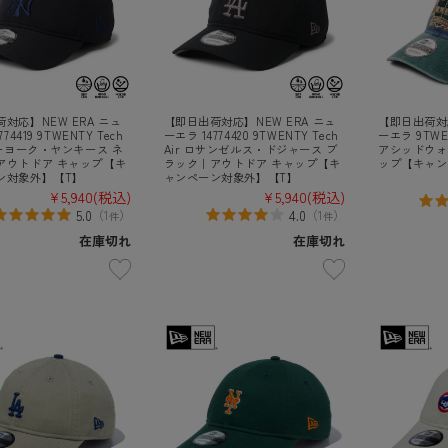
対応】NEW ERA ニュ
【即日出荷対応】NEW ERA ニュ
【即日出荷対応
74419 9TWENTY Tech
ーエラ 14774420 9TWENTY Tech
ーエラ 9TWEN
ューヨーク・ヤンキース ネ
Air ロサンゼルス・ドジャース ブ
アシッドウォ
アウトドア キャップ【キ
ラック｜アウトドア キャップ【キ
ップ【キャン
ン対象外】【T】
ャンペーン対象外】【T】
¥5,940
(税込)
¥5,940
(税込)
5.0
4.0
（
1
）
（
1
）
件
件
在庫切れ
在庫切れ