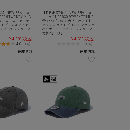
】NEW ERA ニュ
【即日出荷対応】NEW ERA ニュ
836 9TWENTY MLB
ーエラ 14109860 9TWENTY MLB
uck ニューヨーク・ヤ
Washed Duck シカゴ・ホワイト
イトブロンズ ネイビー
ソックス ライトブロンズ ブラック
ップ【キャンペーン
バイザーキャップ【キャンペーン
】
対象外】【T】
¥4,620
(税込)
¥4,620
(税込)
4.0
-
（
1
）
（
0
）
件
件
在庫切れ
在庫切れ