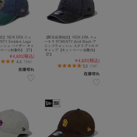
】NEW ERA ニュ
【即日出荷対応】NEW ERA ニュ
TY Emblem Logo
ーエラ 9TWENTY Acid Wash ア
ッシュ バイザー キャ
シッドウォッシュ スクリプトロゴ
ペーン対象外】【T】
キャップ【キャンペーン対象外】
【T】
¥4,620
(税込)
¥4,620
(税込)
4.6
（
8
）
件
5.0
（
1
）
件
在庫切れ
在庫切れ