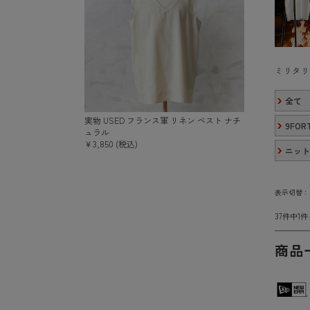
ミリタリ
全て
実物 USED フランス軍 リネン ベスト ナチ
9FORT
ュラル
￥3,850 (税込)
ニット
表示切替
37件中1
商品