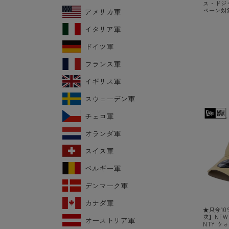
ス・ドジ
ペーン対
アメリカ軍
イタリア軍
ドイツ軍
フランス軍
イギリス軍
スウェーデン軍
チェコ軍
オランダ軍
スイス軍
ベルギー軍
デンマーク軍
カナダ軍
★只今10
次】NEW
オーストリア軍
NTY ウ