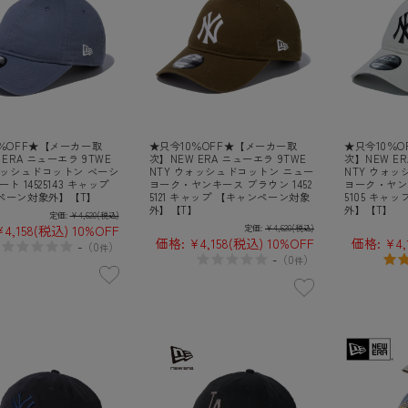
％OFF★【メーカー取
★只今10％OFF★【メーカー取
★只今10％
 ERA ニューエラ 9TWE
次】NEW ERA ニューエラ 9TWE
次】NEW ER
ォッシュドコットン ベーシ
NTY ウォッシュドコットン ニュー
NTY ウォ
ト 14525143 キャップ
ヨーク・ヤンキース ブラウン 1452
ヨーク・ヤンキ
ペーン対象外】【T】
5121 キャップ 【キャンペーン対象
5105 キャ
外】【T】
外】【T】
定価:
¥4,620
(税込)
4,158
(税込)
10%OFF
定価:
¥4,620
(税込)
価格:
¥4,158
(税込)
10%OFF
価格:
¥4,
-
（
0
）
件
-
（
0
）
件