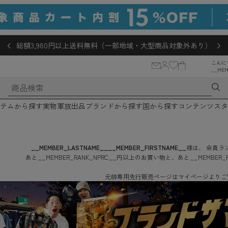
総額3,980円以上送料無料（一部地域・大型商品対象外あり）
こんに
__MEM
テムから探す
実物軍放出品
ブランドから探す
国から探す
コンテンツ
スタ
__MEMBER_LASTNAME__
__MEMBER_FIRSTNAME__
様は、
会員ラン
あと
__MEMBER_RANK_NPRC__
円
以上のお買い物と、あと
__MEMBER_
元帥専用先行販売ページはマイページよりご