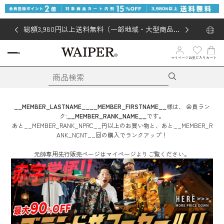
総額3,980円以上送料無料（一部地域・大型商品対
象外あり）
お気に入り
マイページ
カート
__MEMBER_LASTNAME__
__MEMBER_FIRSTNAME__
様は、
会員ラン
ク:
__MEMBER_RANK_NAME__
です。
あと
__MEMBER_RANK_NPRC__
円
以上のお買い物と、あと
__MEMBER_R
ANK_NCNT__
回
の購入でランクアップ！
元帥専用先行販売ページはマイページよりご覧ください。