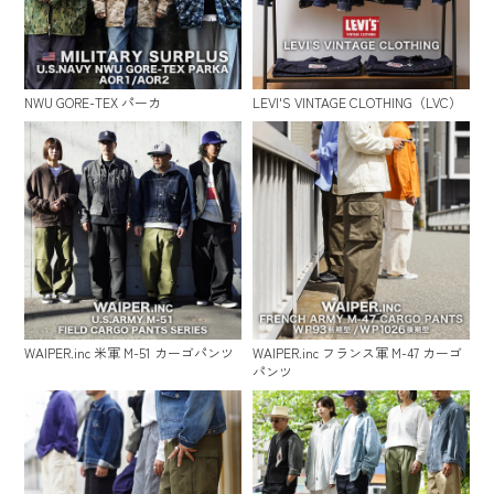
NWU GORE-TEX パーカ
LEVI'S VINTAGE CLOTHING（LVC）
WAIPER.inc 米軍 M-51 カーゴパンツ
WAIPER.inc フランス軍 M-47 カーゴ
パンツ