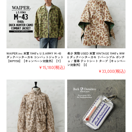
WAIPER.inc 米軍 1940’s U.S.ARMY M-43
希少 実物 USED 米軍 VINTAGE 1940’s WW
ダックハンターカモ コンバットジャケット
II ダックハンターカモ リバーシブル ポンチ
【WP1150】【キャンペーン対象外】【T】
ョ / 軍幕 テントシート タープ【キャンペー
ン対象外】【I】
¥15,180
(税込)
¥33,000
(税込)