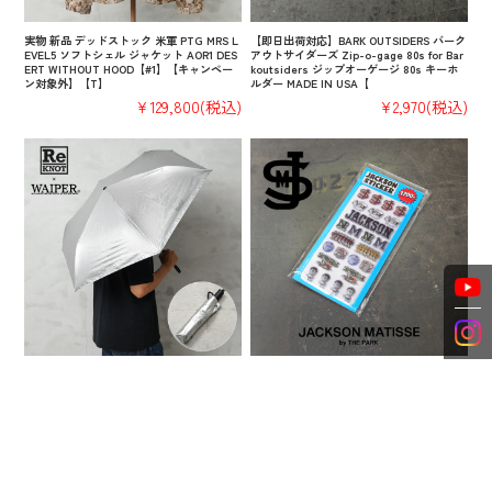
実物 新品 デッドストック 米軍 PTG MRS L
【即日出荷対応】BARK OUTSIDERS バーク
EVEL5 ソフトシェル ジャケット AOR1 DES
アウトサイダーズ Zip-o-gage 80s for Bar
ERT WITHOUT HOOD【#1】【キャンペー
koutsiders ジップオーゲージ 80s キーホ
ン対象外】【T】
ルダー MADE IN USA【
¥129,800
(税込)
¥2,970
(税込)
【即日出荷対応】ReKNOT × WAIPER U/L
【即日出荷対応】JACKSON MATISSE ジャ
SUNBLOCK AUTOMATIC UMBRELLA フォ
クソンマティス JM26AW005 ステッカー
ールディングアンブレラ（折りたたみ傘）S
【キャンペーン対象外】【T】
ILVER【キャンペーン対象外】【T】
¥1,870
(税込)
¥6,600
(税込)