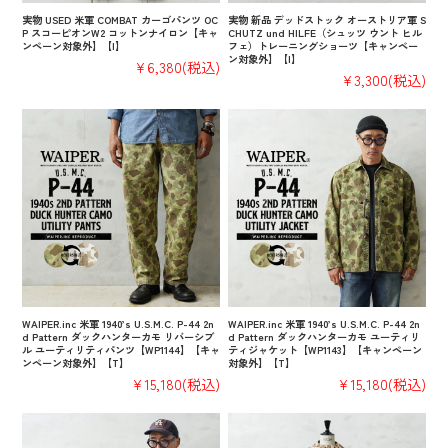
実物 USED 米軍 COMBAT カーゴパンツ OC
実物 新品 デッドストック オーストリア軍 S
P スコーピオンW2 コットンナイロン【キャ
CHUTZ und HILFE（シュッツ ウント ヒル
ンペーン対象外】【I】
フェ）トレーニングショーツ【キャンペー
ン対象外】【I】
¥6,380
(税込)
¥3,300
(税込)
WAIPER.inc 米軍 1940’s U.S.M.C. P-44 2n
WAIPER.inc 米軍 1940’s U.S.M.C. P-44 2n
d Pattern ダックハンターカモ リバーシブ
d Pattern ダックハンターカモ ユーティリ
ル ユーティリティパンツ【WP1144】【キャ
ティジャケット【WP1143】【キャンペーン
ンペーン対象外】【T】
対象外】【T】
¥15,180
(税込)
¥15,180
(税込)