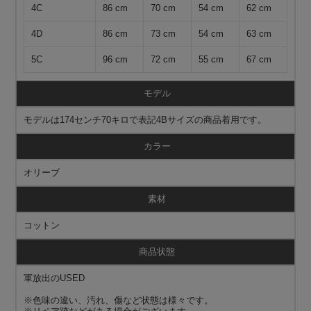
4C
86 cm
70 cm
54 cm
62 cm
4D
86 cm
73 cm
54 cm
63 cm
5C
96 cm
72 cm
55 cm
67 cm
モデル
モデルは174センチ70キロで表記4Bサイズの商品着用です。
カラー
オリーブ
素材
コットン
商品状態
軍放出のUSED
※色味の違い、汚れ、傷など状態は様々です。