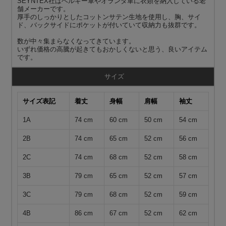
SEYNTEX社はベルギー軍やオランダ軍に衣類を納入している老
舗メーカーです。
厚手のしっかりとしたコットンサテン生地を使用し、胸、サイ
ド、バックサイドにポケットが付いていて収納力も抜群です。
数が中々集まらなくなってきています。
いずれ価格の高騰が起きてもおかしくないと思う、良いアイテム
です。
サイズ
サイズ表記
着丈
身幅
肩幅
袖丈
1A
74 cm
60 cm
50 cm
54 cm
2B
74 cm
65 cm
52 cm
56 cm
2C
74 cm
68 cm
52 cm
58 cm
3B
79 cm
65 cm
52 cm
57 cm
3C
79 cm
68 cm
52 cm
59 cm
4B
86 cm
67 cm
52 cm
62 cm