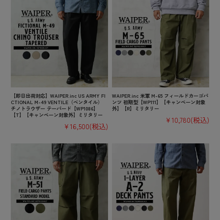
【即日出荷対応】WAIPER.inc US ARMY FI
WAIPER.inc 米軍 M-65 フィールドカーゴパ
CTIONAL M-49 VENTILE（ベンタイル）
ンツ 初期型【WP111】【キャンペーン対象
チノトラウザー テーパード【WP1086】
外】【R】ミリタリー
【T】【キャンペーン対象外】ミリタリー
¥10,780
(税込)
¥16,500
(税込)