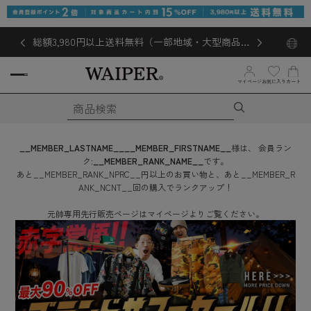
総額3,980円以上送料無料（一部地域・大型商品対
象外あり）
マイページ
お気に入り
カート
__MEMBER_LASTNAME__
__MEMBER_FIRSTNAME__
様は、
会員ラン
ク:
__MEMBER_RANK_NAME__
です。
あと
__MEMBER_RANK_NPRC__
円
以上のお買い物と、あと
__MEMBER_R
ANK_NCNT__
回
の購入でランクアップ！
元帥専用先行販売ページはマイページよりご覧ください。