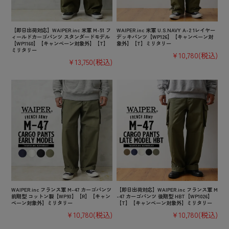
【即日出荷対応】WAIPER.inc 米軍 M-51 フ
WAIPER.inc 米軍 U.S.NAVY A-2 1レイヤー
ィールドカーゴパンツ スタンダードモデル
デッキパンツ【WP126】【キャンペーン対
【WP1160】【キャンペーン対象外】【T】
象外】【T】ミリタリー
ミリタリー
¥10,780
(税込)
¥13,750
(税込)
WAIPER.inc フランス軍 M-47 カーゴパンツ
【即日出荷対応】WAIPER.inc フランス軍 M
前期型 コットン製【WP93】【R】【キャン
-47 カーゴパンツ 後期型 HBT【WP1026】
ペーン対象外】ミリタリー
【T】【キャンペーン対象外】ミリタリー
¥10,780
(税込)
¥10,780
(税込)