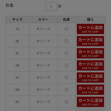
数量:
個
サイズ
カラー
在庫
購入
1A
オリーブ
○
2B
オリーブ
○
2C
オリーブ
○
3B
オリーブ
○
3C
オリーブ
○
4B
オリーブ
○
4C
オリーブ
○