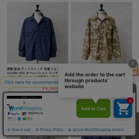
実物 新品 デッドストック 米軍 U.S. COAST
実物 新品 デッドストック イギリス軍 TROP
GUARD ODU オペレーション ジャケット /
ICAL COMBAT ジャケット デザートDPMカ
USCG【キャンペーン対象外】【I】ミリタ
モ【キャンペーン対象外】【I】ミリタリー
リー
¥3,850
(税込)
¥6,380
(税込)