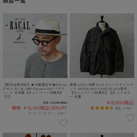
商品一覧
【即日出荷対応】★大幅割引中★RACAL
実物 USED 米軍 M-65 フィールドジャケ
ラカル RL-25-1390 Panama Hat パナマ
ット WOODLAND CAMO BLACK染め
ハット 日本製【キャンペーン対象外】
【キャンペーン対象外】【I】ミリタリ
【T】
ー 古着
¥19,800
(税込)
定価:
¥36,300
(税込)
価格:
¥18,150
(税込)
50%OFF
4.5
（
14
）
件
-
（
0
）
件