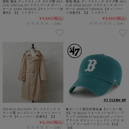
実物 新品 デッドストック カナダ軍 RES
実物 新品 デッドストック カナダ軍 RES
CUE SPECIALIST フライヤーズ カバー
CUE SPECIALIST フライヤーズ カバー
オール DARK ORANGE【キャンペーン対
オール BRIGHT ORANGE【キャンペー
象外】【I】 ミリタリー
ン対象外】【I】 ミリタリー
¥9,680
(税込)
¥9,680
(税込)
-
-
（
0
）
（
0
）
件
件
FRENCH MILITARY デッドストック フ
★カートで割引対象品★【メーカー取
ランス軍 ロングトレンチ レインコート
次】’47 Brand フォーティーセブン・ブ
カーキ【キャンペーン対象外】【I】
ランド 14751262 47 CLEAN UP ノールー
プラベル ボストン・レッドソックス キ
¥6,380
(税込)
ャップ テールゲートティール【Sx】
-
（
0
）
件
【R】