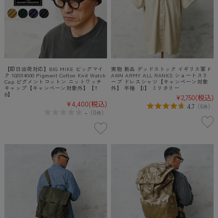
【即日出荷対応】BIG MIKE ビッグマイ
実物 新品 デッドストック イギリス軍 F
ク 102014000 Pigment Cotton Knit Watch
AWN ARMY ALL RANKS ショートスリ
Cap ピグメントコットン ニットワッチ
ーブ ドレスシャツ【キャンペーン対象
キャップ【キャンペーン対象外】【T
外】 半袖 【I】 ミリタリー
B】
¥2,750
(税込)
¥4,400
(税込)
4.7
（
6
）
件
-
（
0
）
件