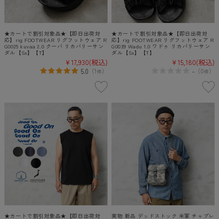
★カートで割引対象品★【即日出荷対
★カートで割引対象品★【即日出荷対
応】rig FOOTWEAR リグフットウェア R
応】rig FOOTWEAR リグフットウェア R
G0025 kuvaa 2.0 クーバ リカバリーサン
G0039 Wadu 1.0 ワドゥ リカバリーサン
ダル【Sx】【T】
ダル【Sx】【T】
¥17,930
(税込)
¥15,180
(税込)
5.0
-
（
1
）
（
0
）
件
件
★カートで割引対象品★【即日出荷対
実物 新品 デッドストック 米軍 チャプレ