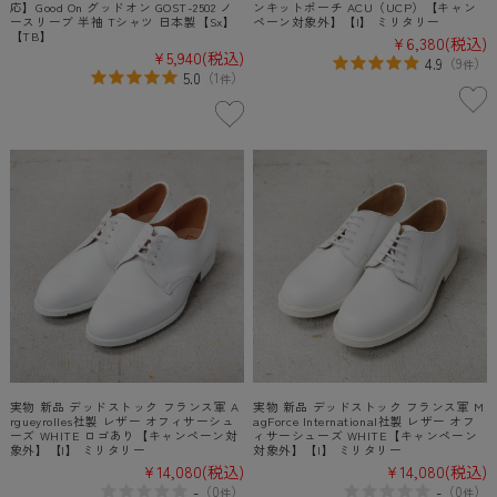
応】Good On グッドオン GOST-2502 ノ
ンキットポーチ ACU（UCP）【キャン
ースリーブ 半袖 Tシャツ 日本製【Sx】
ペーン対象外】【I】 ミリタリー
【TB】
¥6,380
(税込)
¥5,940
(税込)
4.9
（
9
）
件
5.0
（
1
）
件
実物 新品 デッドストック フランス軍 A
実物 新品 デッドストック フランス軍 M
rgueyrolles社製 レザー オフィサーシュ
agForce International社製 レザー オフ
ーズ WHITE ロゴあり【キャンペーン対
ィサーシューズ WHITE【キャンペーン
象外】【I】 ミリタリー
対象外】【I】 ミリタリー
¥14,080
(税込)
¥14,080
(税込)
-
-
（
0
）
（
0
）
件
件