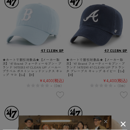
★カートで割引対象品★【メーカー取
★カートで割引対象品★【メーカー取
次】’47 Brand フォーティーセブン・ブ
次】’47 Brand フォーティーセブン・ブ
ランド 14751263 47 CLEAN UP ノールー
ランド 14751241 47 CLEAN UP アトラン
プラベル ボストン レッドソックス キャ
タ ブレーブス キャップ ネイビー【Sx】
ップ マコ【Sx】【R】
【R】
¥4,400
(税込)
¥4,400
(税込)
-
-
（
0
）
（
0
）
件
件