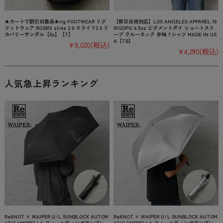
★カートで割引対象品★rig FOOTWEAR リグ
【即日出荷対応】LOS ANGELES APPAREL 18
フットウェア RG0013 slide 2.0 スライド2.0 リ
01GDPG 6.5oz ピグメントダイ ショートスリ
カバリーサンダル【Sx】【T】
ーブ クルーネック 半袖 Tシャツ MADE IN US
A【TB】
¥9,020
(税込)
¥4,290
(税込)
人気急上昇ランキング
ReKNOT × WAIPER U/L SUNBLOCK AUTOM
ReKNOT × WAIPER U/L SUNBLOCK AUTOM
ATIC UMBRELLA フォールディングアンブレ
ATIC UMBRELLA フォールディングアンブレ