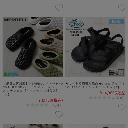
【即日出荷対応】MERRELL メレル HYD
★カートで割引対象品★Chaco チャコ Z
RO MULE SE ハイドロ ミュール シュー
1 CLASSIC クラシック サンダル【T】
ズ / サンダル【キャンペーン対象外】
¥14,960
(税込)
【T】
-
（
0
）
件
¥12,100
(税込)
-
（
0
）
件