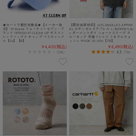
★カートで割引対象品★【メーカー取
【即日出荷対応】LOS ANGELES APPAR
次】’47 Brand フォーティーセブン・ブ
EL ロサンゼルスアパレル L-1801MW 6.5o
ランド 14751233 47 CLEAN UP ボストン
z ガーメントダイ ショートスリーブ ク
レッドソックス キャップ ペリウィンク
ルーネック 半袖 Tシャツ ミネラルウォ
ル【Sx】【R】
ッシュ MADE IN USA【TB】
¥4,400
(税込)
¥6,490
(税込)
-
4.3
（
0
）
（
7
）
件
件