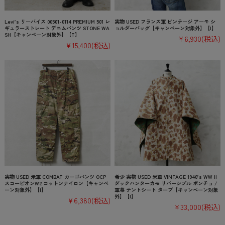
Levi’s リーバイス 00501-0114 PREMIUM 501 レ
実物 USED フランス軍 ビンテージ アーモ シ
ギュラーストレート デニムパンツ STONE WA
ョルダーバッグ【キャンペーン対象外】【I】
SH【キャンペーン対象外】【T】
¥6,930
(税込)
¥15,400
(税込)
実物 USED 米軍 COMBAT カーゴパンツ OCP
希少 実物 USED 米軍 VINTAGE 1940’s WW II
スコーピオンW2 コットンナイロン【キャンペ
ダックハンターカモ リバーシブル ポンチョ /
ーン対象外】【I】
軍幕 テントシート タープ【キャンペーン対象
外】【I】
¥6,380
(税込)
¥33,000
(税込)