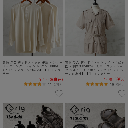
実物 新品 デッドストック 米軍 ヘンリー
実物 新品 デッドストック フランス軍 外
ネックアンダーシャツ 2ボタン IRREGUL
国人部隊 TROPICAL S/S サファリシャ
AR【キャンペーン対象外】【I】ミリタ
ツ ベルト付き / 半袖シャツ【キャンペ
リー
ーン対象外】【I】 ミリタリー
¥8,580
(税込)
¥5,280
(税込)
4.1
4.9
（
7
）
（
9
）
件
件