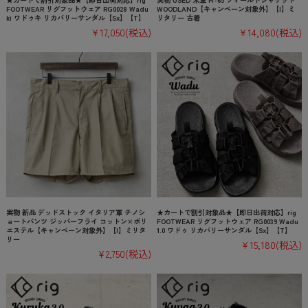
FOOTWEAR リグフットウェア RG0028 Wadu
WOODLAND【キャンペーン対象外】【I】ミ
ki ワドゥキ リカバリーサンダル【Sx】【T】
リタリー 古着
¥17,050
(税込)
¥14,080
(税込)
実物 新品 デッドストック イタリア軍 チノシ
★カートで割引対象品★【即日出荷対応】rig
ョートパンツ ジッパーフライ コットン×ポリ
FOOTWEAR リグフットウェア RG0039 Wadu
エステル【キャンペーン対象外】【I】ミリタ
1.0 ワドゥ リカバリーサンダル【Sx】【T】
リー
¥15,180
(税込)
¥2,750
(税込)