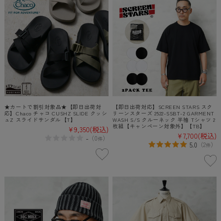
★カートで割引対象品★【即日出荷対
【即日出荷対応】SCREEN STARS スク
応】Chaco チャコ CUSHZ SLIDE クッシ
リーンスターズ 2522-SSBT-2 GARMENT
ュZ スライドサンダル【T】
WASH S/S クルーネック 半袖 Tシャツ 2
枚組【キャンペーン対象外】【TB】
¥9,350
(税込)
¥7,700
(税込)
-
（
0
）
件
5.0
（
2
）
件