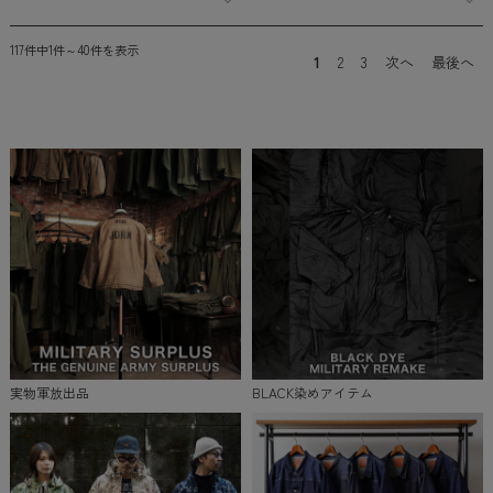
117件中1件～40件を表示
1
2
3
次へ
最後へ
実物軍放出品
BLACK染めアイテム