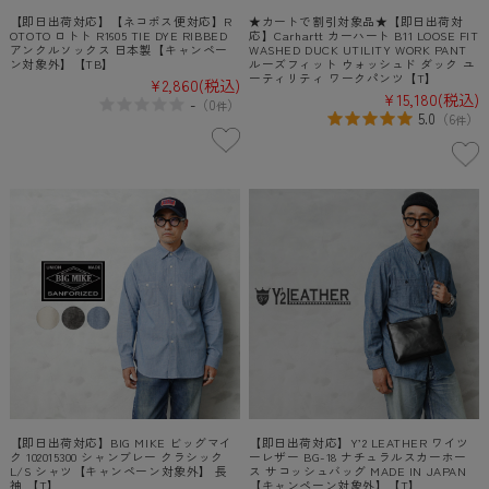
【即日出荷対応】【ネコポス便対応】R
★カートで割引対象品★【即日出荷対
OTOTO ロトト R1605 TIE DYE RIBBED
応】Carhartt カーハート B11 LOOSE FIT
アンクルソックス 日本製【キャンペー
WASHED DUCK UTILITY WORK PANT
ン対象外】【TB】
ルーズフィット ウォッシュド ダック ユ
ーティリティ ワークパンツ【T】
¥2,860
(税込)
¥15,180
(税込)
-
（
0
）
件
5.0
（
6
）
件
【即日出荷対応】BIG MIKE ビッグマイ
【即日出荷対応】Y’2 LEATHER ワイツ
ク 102015300 シャンブレー クラシック
ーレザー BG-18 ナチュラルスカーホー
L/S シャツ【キャンペーン対象外】 長
ス サコッシュバッグ MADE IN JAPAN
袖 【T】
【キャンペーン対象外】【T】