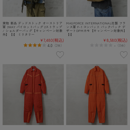
実物 新品 デッドストック オーストリア
MAGFORCE INTERNATIONAL社製 フラ
軍 3WAY パイロットバッグ 2ストラップ
ンス軍 F-1 コンバット バックパック デ
/ ショルダーバッグ【キャンペーン対象
ザートDPMカモ【キャンペーン対象外】
外】【I】 ミリタリー
【I】
¥7,480
(税込)
¥8,580
(税込)
4.0
-
（
2
）
（
0
）
件
件