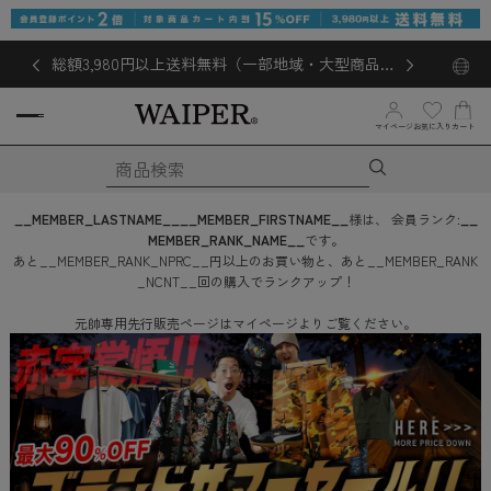
総額3,980円以上送料無料（一部地域・大型商品対
象外あり）
お気に入り
マイページ
カート
__MEMBER_LASTNAME__
__MEMBER_FIRSTNAME__
様は、
会員ランク:
__
MEMBER_RANK_NAME__
です。
あと
__MEMBER_RANK_NPRC__
円
以上のお買い物と、あと
__MEMBER_RANK
_NCNT__
回
の購入でランクアップ！
元帥専用先行販売ページはマイページよりご覧ください。