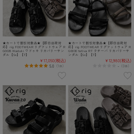
★カートで割引対象品★【即日出荷対
★カートで割引対象品★【即日出荷対
応】rig FOOTWEAR リグフットウェア R
応】rig FOOTWEAR リグフットウェア R
G0028 Waduki ワドゥキ リカバリーサン
G0030 tetiva RT テチーバ リカバリーサ
ダル【Sx】【T】
ンダル【Sx】【T】
¥17,050
(税込)
¥12,980
(税込)
5.0
-
（
1
）
（
0
）
件
件