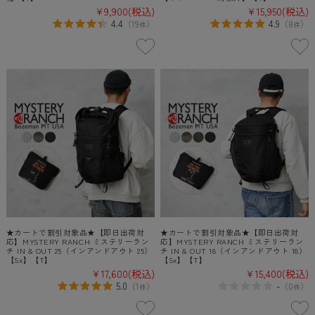
¥9,900
(税込)
¥15,950
(税込)
4.4
4.9
（
19
）
（
8
）
件
件
★カートで割引対象品★【即日出荷対
★カートで割引対象品★【即日出荷対
応】MYSTERY RANCH ミステリーラン
応】MYSTERY RANCH ミステリーラン
チ IN & OUT 25（インアンドアウト 25）
チ IN & OUT 18（インアンドアウト 18）
【Sx】【T】
【Sx】【T】
¥17,600
(税込)
¥15,400
(税込)
5.0
-
（
1
）
（
0
）
件
件