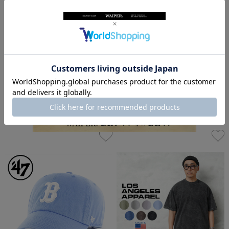
★カートで割引対象品★【メーカー取
★カートで割引対象品★【メーカー取
次】’47 Brand フォーティーセブン・ブ
次】’47 Brand フォーティーセブン・ブ
ランド 14751240 47 CLEAN UP ボストン
ランド 14751234 47 CLEAN UP ボストン
レッドソックス キャップ ブラック【S
レッドソックス キャップ カーキ【Sx】
x】【R】
【R】
¥4,400
(税込)
¥4,400
(税込)
-
-
（
0
）
（
0
）
件
件