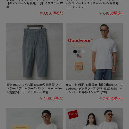
【キャンペーン対象外】【I】ミリタリー 古
パンツ ノータック【キャンペーン対象外】
着
【I】ミリタリー
¥3,850
(税込)
¥7,480
(税込)
実物 USED スイス軍 1950年代 前期型 ヴィ
★カートで割引対象品★【即日出荷対応】G
ンテージ デニムワークパンツ【キャンペー
oodwear グッドウェア 2W7-65227 USAコッ
ン対象外】【I】ミリタリー 古着
トン パック 半袖 Tシャツ【TB】
¥7,480
(税込)
¥2,200
(税込)