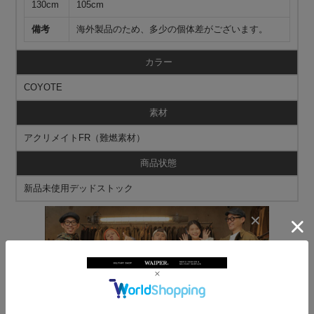
130cm
105cm
備考
海外製品のため、多少の個体差がございます。
カラー
COYOTE
素材
アクリメイトFR（難燃素材）
商品状態
新品未使用デッドストック
＞