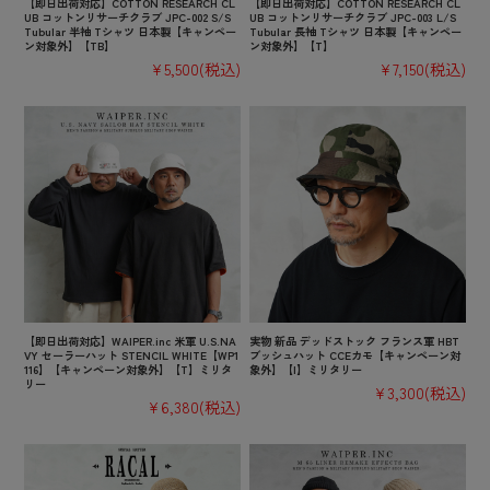
【即日出荷対応】COTTON RESEARCH CL
【即日出荷対応】COTTON RESEARCH CL
UB コットンリサーチクラブ JPC-002 S/S
UB コットンリサーチクラブ JPC-003 L/S
Tubular 半袖 Tシャツ 日本製【キャンペー
Tubular 長袖 Tシャツ 日本製【キャンペー
ン対象外】【TB】
ン対象外】【T】
¥5,500
(税込)
¥7,150
(税込)
【即日出荷対応】WAIPER.inc 米軍 U.S.NA
実物 新品 デッドストック フランス軍 HBT
VY セーラーハット STENCIL WHITE【WP1
ブッシュハット CCEカモ【キャンペーン対
116】【キャンペーン対象外】【T】ミリタ
象外】【I】ミリタリー
リー
¥3,300
(税込)
¥6,380
(税込)