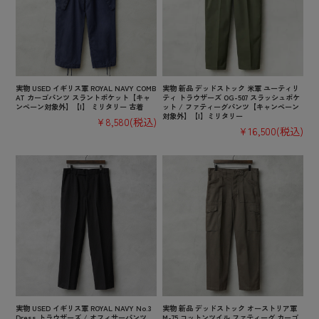
実物 USED イギリス軍 ROYAL NAVY COMB
実物 新品 デッドストック 米軍 ユーティリ
AT カーゴパンツ スラントポケット【キャ
ティ トラウザーズ OG-507 スラッシュポケ
ンペーン対象外】【I】 ミリタリー 古着
ット / ファティーグパンツ【キャンペーン
対象外】【I】ミリタリー
¥8,580
(税込)
¥16,500
(税込)
実物 USED イギリス軍 ROYAL NAVY No.3
実物 新品 デッドストック オーストリア軍
Dress トラウザーズ / オフィサーパンツ
M-75 コットンツイル ファティーグ カーゴ