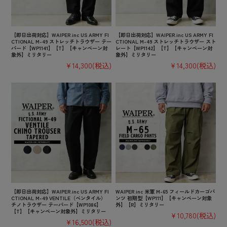
【即日出荷対応】WAIPER.inc US ARMY FI
【即日出荷対応】WAIPER.inc US ARMY FI
CTIONAL M-49 ストレッチトラウザー テー
CTIONAL M-49 ストレッチトラウザー スト
パード【WP1141】【T】【キャンペーン対
レート【WP1142】【T】【キャンペーン対
象外】ミリタリー
象外】ミリタリー
¥14,300
(税込)
¥14,300
(税込)
【即日出荷対応】WAIPER.inc US ARMY FI
WAIPER.inc 米軍 M-65 フィールドカーゴパ
CTIONAL M-49 VENTILE（ベンタイル）
ンツ 初期型【WP111】【キャンペーン対象
チノトラウザー テーパード【WP1086】
外】【R】ミリタリー
【T】【キャンペーン対象外】ミリタリー
¥10,780
(税込)
¥16,500
(税込)