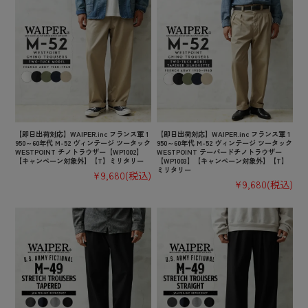
【即日出荷対応】WAIPER.inc フランス軍 1
【即日出荷対応】WAIPER.inc フランス軍 1
950～60年代 M-52 ヴィンテージ ツータック
950～60年代 M-52 ヴィンテージ ツータック
WESTPOINT チノトラウザー【WP1002】
WESTPOINT テーパードチノトラウザー
【キャンペーン対象外】【T】ミリタリー
【WP1003】【キャンペーン対象外】【T】
ミリタリー
¥9,680
(税込)
¥9,680
(税込)