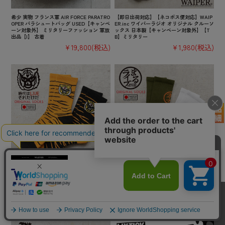
希少 実物 フランス軍 AIR FORCE PARATRO
【即日出荷対応】【ネコポス便対応】WAIP
OPER パラシュートバッグ USED【キャンペ
ER.inc ワイパーラジオ オリジナル クルーソ
ーン対象外】 ミリタリーファッション 軍放
ックス 日本製【キャンペーン対象外】【T
出品【I】 古着
B】ミリタリー
¥19,800
(税込)
¥1,980
(税込)
【即日出荷対応】WAIPER.inc 時代はLIVE
【即日出荷対応】【ネコポス便対応】WAIP
それだけだ オリジナル クルーソックス 日
ER.inc まるライブ オリジナル クルーソック
本製【TB】【キャンペーン対象外】
ス 日本製【キャンペーン対象外】【TB】ミ
リタリー
¥1,980
(税込)
¥1,980
(税込)