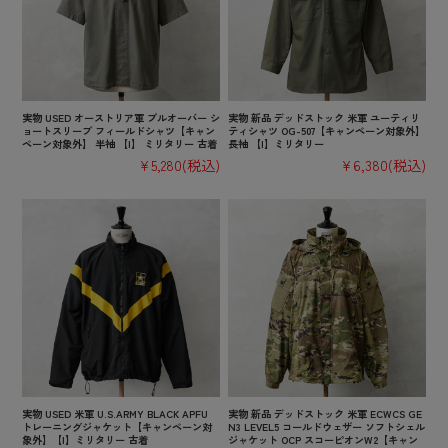
実物 USED オーストリア軍 プルオーバー シ
実物 新品 デッドストック 米軍 ユーティリ
ョートスリーブ フィールドシャツ【キャン
ティシャツ OG-507【キャンペーン対象外】
ペーン対象外】 半袖 【I】 ミリタリー 古着
長袖 【I】ミリタリー
¥5,280
(税込)
¥6,380
(税込)
実物 USED 米軍 U.S.ARMY BLACK APFU
実物 新品 デッドストック 米軍 ECWCS GE
トレーニングジャケット【キャンペーン対
N3 LEVEL5 コールドウェザー ソフトシェル
象外】【I】ミリタリー 古着
ジャケット OCP スコーピオンW2【キャン