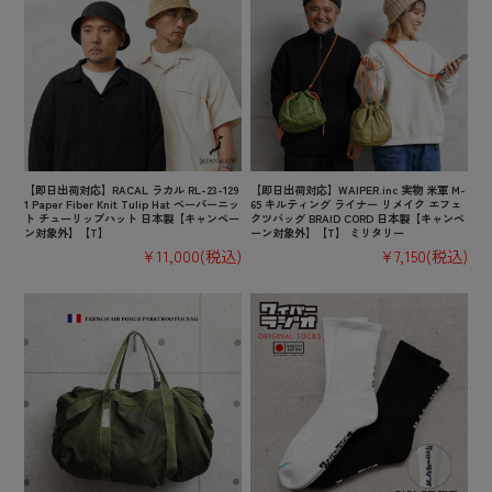
【即日出荷対応】RACAL ラカル RL-23-129
【即日出荷対応】WAIPER.inc 実物 米軍 M-
1 Paper Fiber Knit Tulip Hat ペーパーニッ
65 キルティング ライナー リメイク エフェ
ト チューリップハット 日本製【キャンペー
クツバッグ BRAID CORD 日本製【キャンペ
ン対象外】【T】
ーン対象外】【T】 ミリタリー
¥11,000
(税込)
¥7,150
(税込)