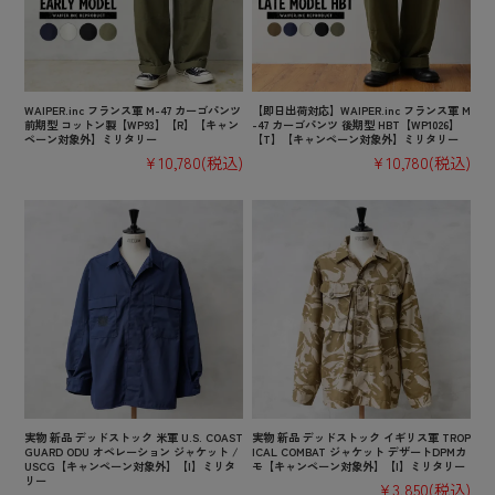
WAIPER.inc フランス軍 M-47 カーゴパンツ
【即日出荷対応】WAIPER.inc フランス軍 M
前期型 コットン製【WP93】【R】【キャン
-47 カーゴパンツ 後期型 HBT【WP1026】
ペーン対象外】ミリタリー
【T】【キャンペーン対象外】ミリタリー
¥10,780
(税込)
¥10,780
(税込)
実物 新品 デッドストック 米軍 U.S. COAST
実物 新品 デッドストック イギリス軍 TROP
GUARD ODU オペレーション ジャケット /
ICAL COMBAT ジャケット デザートDPMカ
USCG【キャンペーン対象外】【I】ミリタ
モ【キャンペーン対象外】【I】ミリタリー
リー
¥3,850
(税込)