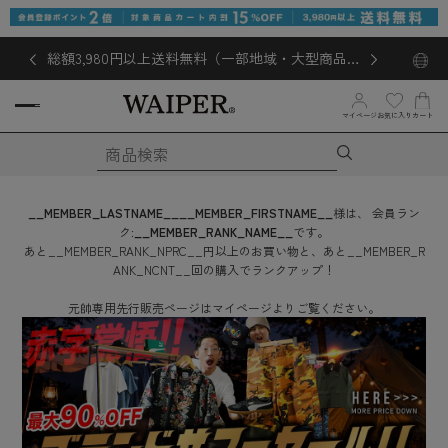
総額3,980円以上送料無料（一部地域・大型商品対
象外あり）
お気に入り
マイページ
カート
__MEMBER_LASTNAME__
__MEMBER_FIRSTNAME__
様は、
会員ラン
ク:
__MEMBER_RANK_NAME__
です。
あと
__MEMBER_RANK_NPRC__
円
以上のお買い物と、あと
__MEMBER_R
ANK_NCNT__
回
の購入でランクアップ！
元帥専用先行販売ページはマイページよりご覧ください。