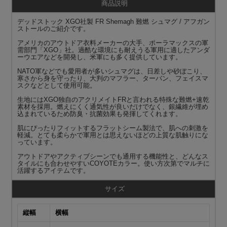
商品説明
デッドストック XGO社製 FR Shemagh 難燃 シュマグ / アフガン
ストールのご紹介です。
アメリカのアウトドア衣料メーカーの大手、ポーラマックスの軍
需部門「XGO」社。過酷な環境にも耐えうる軍用に適したアンダ
ーウエアなどを開発し、米軍にも多く提供しています。
NATO軍などでも愛用者が多いシュマグは、日差しや砂ぼこり、
寒さから身を守ったり、大判のマフラー、ターバン、フェイスマ
スクなどとして使用可能。
生地にはXGO独自のアクリメイトFRと言われる特殊な難燃+速乾
素材を採用。燃えにくく通気性が良いだけでなく、銀繊維が埋め
込まれているため防臭・抗菌効果も発揮してくれます。
肌にぴったりフィットするフラットシーム製法で、肌への刺激を
軽減。とても柔らかで軍用とは思えないほどの上質な肌触りにな
っています。
アウトドアやアクティブシーンでも通用する機能性と、どんなス
タイルにも合わせやすいCOYOTEカラー。使い方次第でマルチに
活躍するアイテムです。
サイズ
縦幅
横幅