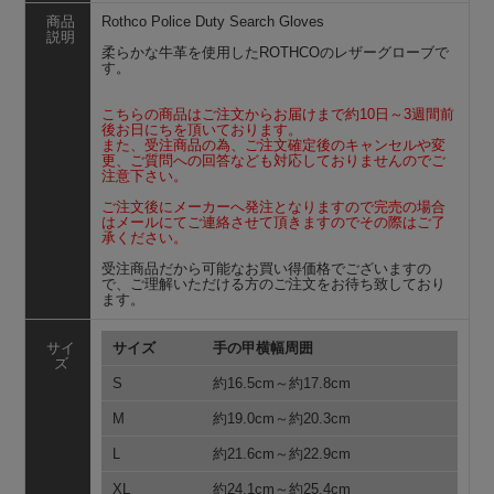
商品
Rothco Police Duty Search Gloves
説明
柔らかな牛革を使用したROTHCOのレザーグローブで
す。
こちらの商品はご注文からお届けまで約10日～3週間前
後お日にちを頂いております。
また、受注商品の為、ご注文確定後のキャンセルや変
更、ご質問への回答なども対応しておりませんのでご
注意下さい。
ご注文後にメーカーへ発注となりますので完売の場合
はメールにてご連絡させて頂きますのでその際はご了
承ください。
受注商品だから可能なお買い得価格でございますの
で、ご理解いただける方のご注文をお待ち致しており
ます。
サイ
サイズ
手の甲横幅周囲
ズ
S
約16.5cm～約17.8cm
M
約19.0cm～約20.3cm
L
約21.6cm～約22.9cm
XL
約24.1cm～約25.4cm