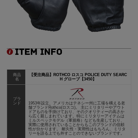
商品
【受注商品】ROTHCO ロスコ POLICE DUTY SEARC
名
H グローブ【3450】
ブラ
ンド
1953年設立、アメリカはテネシー州に工場を構える老
舗ブランドRothco(ロスコ)。 主にミリタリーやアウト
ドアものを手掛けており、そのクオリティーの高さか
ら広く親しまれています。特にミリタリーアイテムは
ミルスペックモデル（軍規格）なども生産しており、
実際に使用されていることからもこのブランドの信頼
性が分かります。 耐久性・実用性はもちろん、ミリタ
リーを語る上でも外すことのできないブランドです。