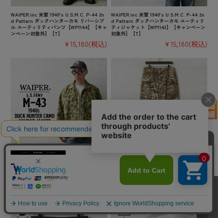
WAIPER.inc 米軍 1940’s U.S.M.C. P-44 2n
WAIPER.inc 米軍 1940’s U.S.M.C. P-44 2n
d Pattern ダックハンターカモ リバーシブ
d Pattern ダックハンターカモ ユーティリ
ル ユーティリティパンツ【WP1144】【キャ
ティジャケット【WP1143】【キャンペーン
ンペーン対象外】【T】
対象外】【T】
¥15,180
(税込)
¥15,180
(税込)
WAIPER.inc 米軍 1940’s U.S.ARMY M-43
実物 USED 米軍 COMBAT カーゴパンツ OC
ダックハンターカモ コンバットジャケット
P スコーピオンW2 コットンナイロン【キャ
【WP1150】【キャンペーン対象外】【T】
ンペーン対象外】【I】
¥15,180
(税込)
¥6,380
(税込)