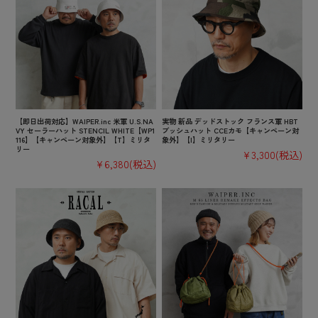
【即日出荷対応】WAIPER.inc 米軍 U.S.NA
実物 新品 デッドストック フランス軍 HBT
VY セーラーハット STENCIL WHITE【WP1
ブッシュハット CCEカモ【キャンペーン対
116】【キャンペーン対象外】【T】ミリタ
象外】【I】ミリタリー
リー
¥3,300
(税込)
¥6,380
(税込)