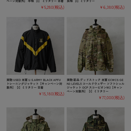
ペーン対象外】 半袖 【I】 ミリタリー 古着
長袖 【I】ミリタリー
¥5,280
(税込)
¥6,380
(税込)
実物 USED 米軍 U.S.ARMY BLACK APFU
実物 新品 デッドストック 米軍 ECWCS GE
トレーニングジャケット【キャンペーン対
N3 LEVEL5 コールドウェザー ソフトシェル
象外】【I】ミリタリー 古着
ジャケット OCP スコーピオンW2【キャン
ペーン対象外】【I】ミリタリー
¥15,180
(税込)
¥77,000
(税込)