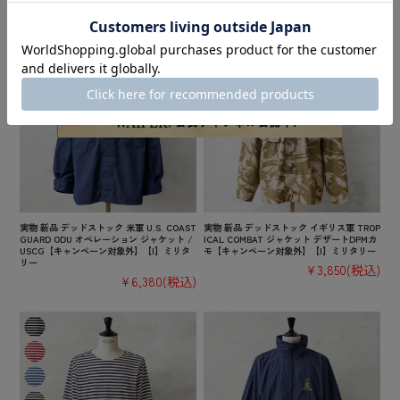
¥10,780
(税込)
¥10,780
(税込)
実物 新品 デッドストック 米軍 U.S. COAST
実物 新品 デッドストック イギリス軍 TROP
GUARD ODU オペレーション ジャケット /
ICAL COMBAT ジャケット デザートDPMカ
USCG【キャンペーン対象外】【I】ミリタ
モ【キャンペーン対象外】【I】ミリタリー
リー
¥3,850
(税込)
¥6,380
(税込)