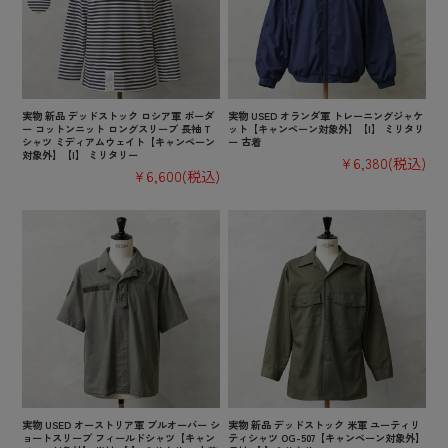
実物 新品 デッドストック ロシア軍 ボーダ
実物 USED オランダ軍 トレーニングジャケ
ー コットンニット ロングスリーブ 長袖 T
ット【キャンペーン対象外】【I】 ミリタリ
シャツ ミディアムウェイト【キャンペーン
ー 古着
対象外】【I】 ミリタリー
¥6,380
(税込)
¥6,600
(税込)
実物 USED オーストリア軍 プルオーバー シ
実物 新品 デッドストック 米軍 ユーティリ
ョートスリーブ フィールドシャツ【キャン
ティシャツ OG-507【キャンペーン対象外】