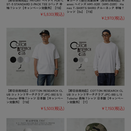
【即日出荷対応】PAYDAY ペイデイ PD8-C
★カートで割引対象品★【即日出荷対応】H
ST-5 STANDARD 2-PACK TEE 2パック 半
anes ヘインズ HM1-X201（HM1-D201） Ha
袖 Tシャツ【キャンペーン対象外】【TB】
nes T-SHIRTS SHIRO クルーネック 半袖 T
シャツ【Sx】【TB】
¥5,830
(税込)
¥2,970
(税込)
【即日出荷対応】COTTON RESEARCH CL
【即日出荷対応】COTTON RESEARCH CL
UB コットンリサーチクラブ JPC-002 S/S
UB コットンリサーチクラブ JPC-003 L/S
Tubular 半袖 Tシャツ 日本製【キャンペー
Tubular 長袖 Tシャツ 日本製【キャンペー
ン対象外】【TB】
ン対象外】【T】
¥5,500
(税込)
¥7,150
(税込)