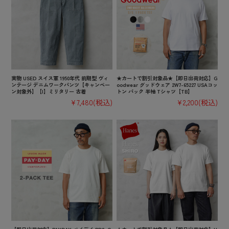
実物 USED スイス軍 1950年代 前期型 ヴィ
★カートで割引対象品★【即日出荷対応】G
ンテージ デニムワークパンツ【キャンペー
oodwear グッドウェア 2W7-65227 USAコッ
ン対象外】【I】ミリタリー 古着
トン パック 半袖 Tシャツ【TB】
¥7,480
(税込)
¥2,200
(税込)