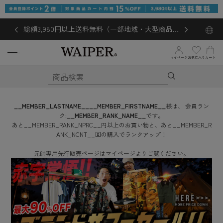
総額3,980円以上送料無料（一部地域・大型商品対
象外あり）
お気に入り
マイページ
カート
__MEMBER_LASTNAME__
__MEMBER_FIRSTNAME__
様は、
会員ラン
ク:
__MEMBER_RANK_NAME__
です。
あと
__MEMBER_RANK_NPRC__
円
以上のお買い物と、あと
__MEMBER_R
ANK_NCNT__
回
の購入でランクアップ！
元帥専用先行販売ページはマイページよりご覧ください。