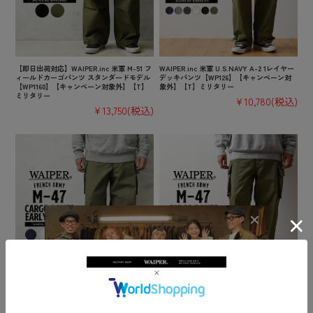
【即日出荷対応】WAIPER.inc 米軍 M-51 フ
WAIPER.inc 米軍 U.S.NAVY A-2 1レイヤー
ィールドカーゴパンツ スタンダードモデル
デッキパンツ【WP126】【キャンペーン対
【WP1160】【キャンペーン対象外】【T】
象外】【T】ミリタリー
ミリタリー
¥10,780
(税込)
¥13,750
(税込)
WAIPER.inc フランス軍 M-47 カーゴパンツ
【即日出荷対応】WAIPER.inc フランス軍 M
前期型 コットン製【WP93】【R】【キャン
-47 カーゴパンツ 後期型 HBT【WP1026】
ペーン対象外】ミリタリー
【T】【キャンペーン対象外】ミリタリー