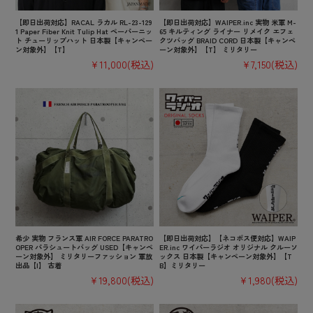
【即日出荷対応】RACAL ラカル RL-23-129
【即日出荷対応】WAIPER.inc 実物 米軍 M-
1 Paper Fiber Knit Tulip Hat ペーパーニッ
65 キルティング ライナー リメイク エフェ
ト チューリップハット 日本製【キャンペー
クツバッグ BRAID CORD 日本製【キャンペ
ン対象外】【T】
ーン対象外】【T】 ミリタリー
¥11,000
(税込)
¥7,150
(税込)
希少 実物 フランス軍 AIR FORCE PARATRO
【即日出荷対応】【ネコポス便対応】WAIP
OPER パラシュートバッグ USED【キャンペ
ER.inc ワイパーラジオ オリジナル クルーソ
ーン対象外】 ミリタリーファッション 軍放
ックス 日本製【キャンペーン対象外】【T
出品【I】 古着
B】ミリタリー
¥19,800
(税込)
¥1,980
(税込)