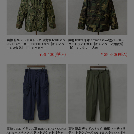
実物 新品 デッドストック 米海軍 NWU GO
実物 USED 米軍 ECWCS Gen1型パーカー
RE-TEXパーカー TYPEIII AOR2【キャンペ
ウッドランドカモ【キャンペーン対象外】
ーン対象外】【I】ミリタリー
【I】 ミリタリー 古着
¥59,400
(税込)
¥38,280
(税込)
実物 USED イギリス軍 ROYAL NAVY COMB
実物 新品 デッドストック 米軍 ユーティリ
AT カーゴパンツ スラントポケット【キャ
ティ トラウザーズ OG-507 スラッシュポケ