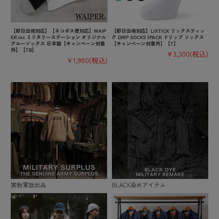
【即日出荷対応】【ネコポス便対応】WAIP
【即日出荷対応】LIXTICK リックスティッ
ER.inc ミリタリーステーション オリジナル
ク DRIP SOCKS 3PACK ドリップ ソックス
クルーソックス 日本製【キャンペーン対象
【キャンペーン対象外】【T】
外】【TB】
¥3,300
(税込)
¥1,980
(税込)
実物軍放出品
BLACK染めアイテム