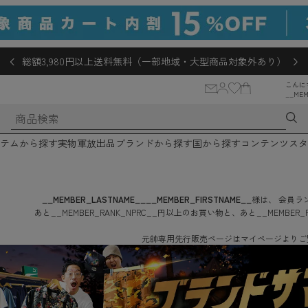
総額3,980円以上送料無料（一部地域・大型商品対象外あり）
こんに
__MEM
テムから探す
実物軍放出品
ブランドから探す
国から探す
コンテンツ
スタ
__MEMBER_LASTNAME__
__MEMBER_FIRSTNAME__
様は、
会員ラン
あと
__MEMBER_RANK_NPRC__
円
以上のお買い物と、あと
__MEMBER_
元帥専用先行販売ページはマイページよりご