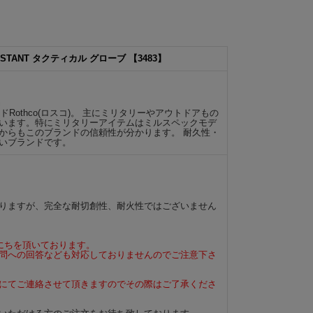
SISTANT タクティカル グローブ 【3483】
Rothco(ロスコ)。 主にミリタリーやアウトドアもの
います。特にミリタリーアイテムはミルスペックモデ
からもこのブランドの信頼性が分かります。 耐久性・
いブランドです。
りますが、完全な耐切創性、耐火性ではございません
にちを頂いております。
問への回答なども対応しておりませんのでご注意下さ
にてご連絡させて頂きますのでその際はご了承くださ