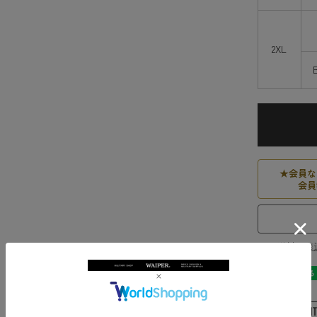
2XL
★
会員な
会員
送料・発