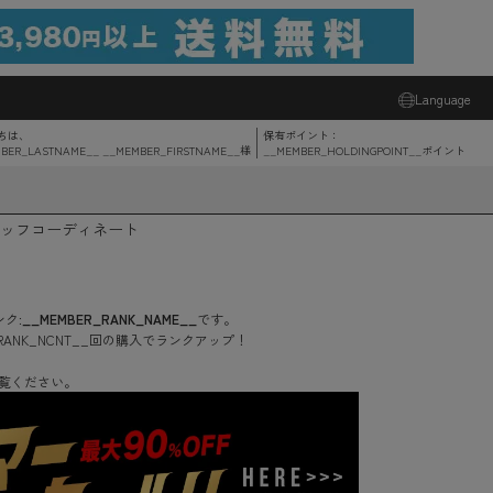
Language
ちは、
保有ポイント：
BER_LASTNAME__ __MEMBER_FIRSTNAME__
様
__MEMBER_HOLDINGPOINT__
ポイント
ッフコーディネート
ク:
__MEMBER_RANK_NAME__
です。
RANK_NCNT__
回
の購入でランクアップ！
覧ください。