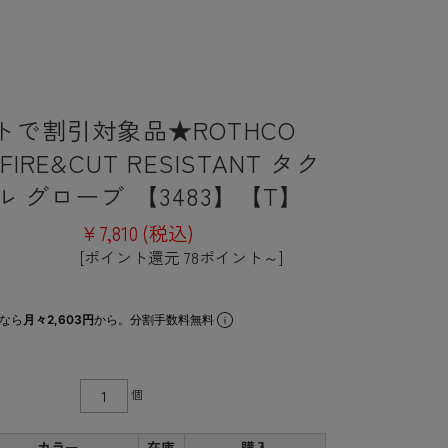
トで割引対象品★ROTHCO
IRE&CUT RESISTANT タク
 グローブ 【3483】【T】
¥7,810
(税込)
[ポイント還元 78ポイント～]
なら
月々2,603円
から。分割手数料無料
個
カラー
在庫
購入