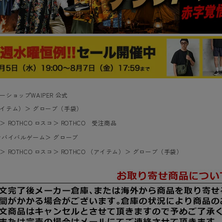
ーショップWAIPER 公式
イテム）
＞
グローブ（手袋）
＞
ROTHCO ロスコ
＞
ROTHCO 受注商品
サバイバルゲーム
＞
グローブ
＞
ROTHCO ロスコ
＞
ROTHCO （アイテム）
＞
グローブ（手袋）