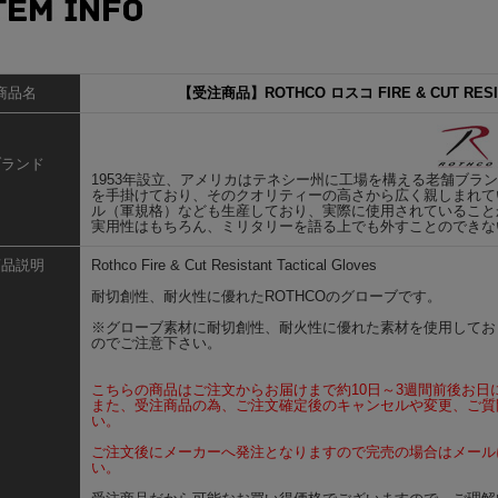
商品名
【受注商品】ROTHCO ロスコ FIRE & CUT RE
ブランド
1953年設立、アメリカはテネシー州に工場を構える老舗ブランド
を手掛けており、そのクオリティーの高さから広く親しまれて
ル（軍規格）なども生産しており、実際に使用されていること
実用性はもちろん、ミリタリーを語る上でも外すことのできな
商品説明
Rothco Fire & Cut Resistant Tactical Gloves
耐切創性、耐火性に優れたROTHCOのグローブです。
※グローブ素材に耐切創性、耐火性に優れた素材を使用してお
のでご注意下さい。
こちらの商品はご注文からお届けまで約10日～3週間前後お日
また、受注商品の為、ご注文確定後のキャンセルや変更、ご質
い。
ご注文後にメーカーへ発注となりますので完売の場合はメール
い。