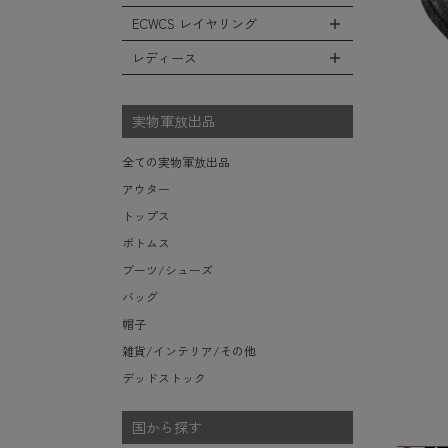
レインシューズ・ブーツ
フリースジャケット
ヘルメットバッグ
防寒物（ネックウォーマーetc）
スウェットパンツ
キャップ
ECWCS レイヤリング
ソックス/靴下
全てのインテリア
レザーアウター
メッセンジャーバッグ
傘/ポンチョ
ショートパンツ
ハット
デスク、椅子、家具
レディース
ジャケットライナー
トートバッグ
全てのECWCS
ミリタリーウォッチ
アンダー（下着）
ニット帽（ビーニー）
シュラフ/ブランケット/etc
デニムジャケット
ウエストバッグ/ボディバッグ
ライトベースレイヤー Level.1
財布・小銭入れ・キーケース
全てのレディース
ベレー帽
ボックス/ガソリン缶/etc
モッズコート
ダッフルバッグ
ミッドベースレイヤー Level.2
実物軍放出品
サングラス・ゴーグル
ハンチング
生地・テントシェル
ボストンバッグ
フリースレイヤー Level.3
ベルト
キャスケット
全ての実物軍放出品
ポーチ/ケース/etc
ウィンドレイヤー Level.4
食器/ボトル/etc
その他
アウター
スーツケース/キャリーバッグ
ソフトシェルレイヤー Level.5
ミリタリー雑貨
トップス
ビジネスバッグ
ハードシェルレイヤー Level.6
ライト/懐中電灯/etc
ボトムス
アウターレイヤー Level.7
ロープ/コード/etc
ブーツ/シューズ
タオル/ハンカチ/etc
バッグ
その他の小物
帽子
雑貨/インテリア/その他
デッドストック
国から探す