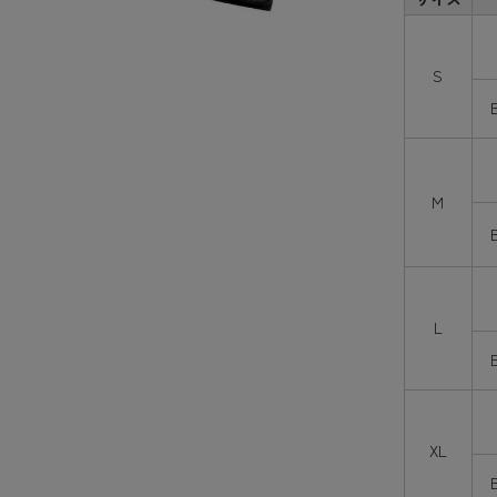
S
M
L
XL