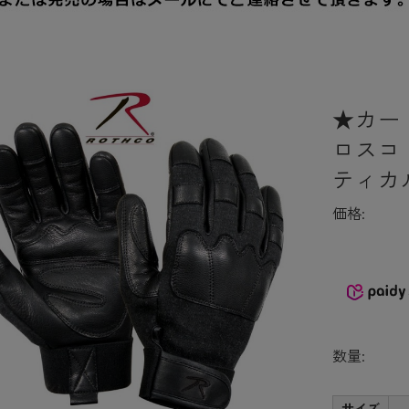
★カー
ロスコ F
ティカル
価格:
数量:
サイズ