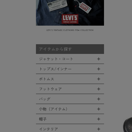
アイテムから探す
ジャケット・コート
トップス/インナー
全てのジャケット・コート
LEVEL7
ボトムス
全てのトップス/インナー
フライトジャケット
Tシャツ
フットウェア
全てのボトムス
M-65ジャケット
シャツ
カーゴパンツ
バッグ
全てのフットウェア
デッキジャケット
スウェット/パーカー
デニムパンツ
ブーツ
小物（アイテム）
タンカースジャケット
全てのバッグ
セーター/カーディガン
チノ，ワークパンツ
シューズ・スニーカー
コート
リュックサック
帽子
ベスト
全ての小物（アイテム）
ファティーグパンツ
サンダル
ソフトシェルジャケット
ショルダーバッグ
タンクトップ
グローブ（手袋）
インテリア
ナイロンパンツ
全ての帽子