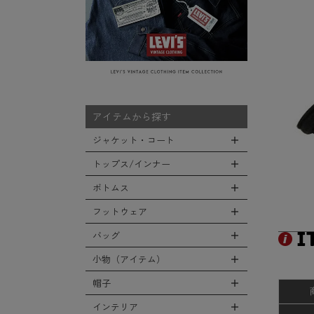
アイテムから探す
ジャケット・コート
トップス/インナー
全てのジャケット・コート
LEVEL7
ボトムス
全てのトップス/インナー
フライトジャケット
Tシャツ
フットウェア
全てのボトムス
M-65ジャケット
シャツ
カーゴパンツ
バッグ
全てのフットウェア
デッキジャケット
スウェット/パーカー
デニムパンツ
ブーツ
小物（アイテム）
タンカースジャケット
全てのバッグ
セーター/カーディガン
チノ，ワークパンツ
シューズ・スニーカー
コート
リュックサック
帽子
ベスト
全ての小物（アイテム）
ファティーグパンツ
サンダル
ソフトシェルジャケット
ショルダーバッグ
タンクトップ
グローブ（手袋）
インテリア
ナイロンパンツ
全ての帽子