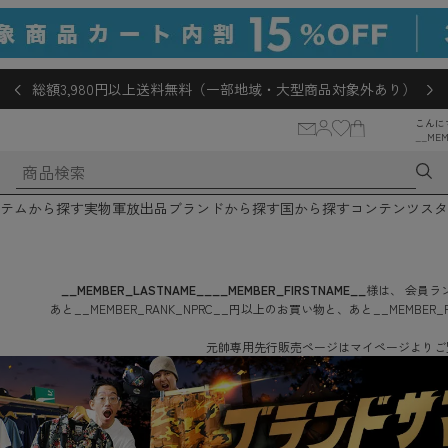
総額3,980円以上送料無料（一部地域・大型商品対象外あり）
こんに
__MEM
テムから探す
実物軍放出品
ブランドから探す
国から探す
コンテンツ
スタ
__MEMBER_LASTNAME__
__MEMBER_FIRSTNAME__
様は、
会員ラン
あと
__MEMBER_RANK_NPRC__
円
以上のお買い物と、あと
__MEMBER_
元帥専用先行販売ページはマイページよりご