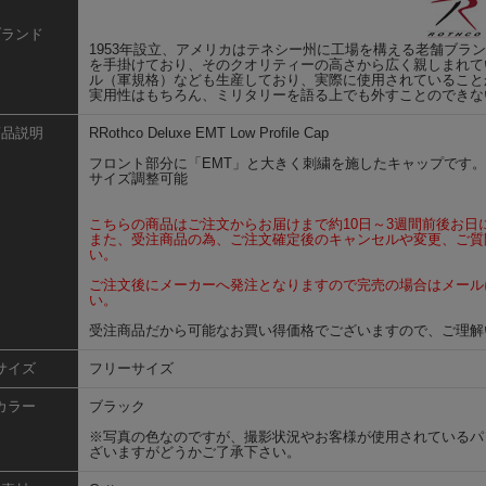
ブランド
1953年設立、アメリカはテネシー州に工場を構える老舗ブランド
を手掛けており、そのクオリティーの高さから広く親しまれて
ル（軍規格）なども生産しており、実際に使用されていること
実用性はもちろん、ミリタリーを語る上でも外すことのできな
商品説明
RRothco Deluxe EMT Low Profile Cap
フロント部分に「EMT」と大きく刺繍を施したキャップです。
サイズ調整可能
こちらの商品はご注文からお届けまで約10日～3週間前後お日
また、受注商品の為、ご注文確定後のキャンセルや変更、ご質
い。
ご注文後にメーカーへ発注となりますので完売の場合はメール
い。
受注商品だから可能なお買い得価格でございますので、ご理解
サイズ
フリーサイズ
カラー
ブラック
※写真の色なのですが、撮影状況やお客様が使用されているパ
ざいますがどうかご了承下さい。