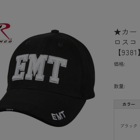
★カー
ロスコ De
【938
価格:
数量:
カラー
ブラック