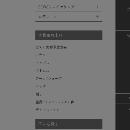
レインシューズ・ブーツ
フリースジャケット
ヘルメットバッグ
防寒物（ネックウォーマーetc）
スウェットパンツ
キャップ
ECWCS レイヤリング
ソックス/靴下
全てのインテリア
レザーアウター
メッセンジャーバッグ
傘/ポンチョ
ショートパンツ
ハット
デスク、椅子、家具
レディース
ジャケットライナー
トートバッグ
全てのECWCS
ミリタリーウォッチ
アンダー（下着）
ニット帽（ビーニー）
シュラフ/ブランケット/etc
デニムジャケット
ウエストバッグ/ボディバッグ
ライトベースレイヤー Level.1
財布・小銭入れ・キーケース
全てのレディース
ベレー帽
ボックス/ガソリン缶/etc
モッズコート
ダッフルバッグ
ミッドベースレイヤー Level.2
実物軍放出品
サングラス・ゴーグル
ハンチング
生地・テントシェル
ボストンバッグ
フリースレイヤー Level.3
ベルト
キャスケット
全ての実物軍放出品
ポーチ/ケース/etc
ウィンドレイヤー Level.4
食器/ボトル/etc
その他
アウター
スーツケース/キャリーバッグ
ソフトシェルレイヤー Level.5
ミリタリー雑貨
トップス
ビジネスバッグ
ハードシェルレイヤー Level.6
ライト/懐中電灯/etc
ボトムス
アウターレイヤー Level.7
ロープ/コード/etc
ブーツ/シューズ
タオル/ハンカチ/etc
バッグ
その他の小物
帽子
雑貨/インテリア/その他
デッドストック
国から探す