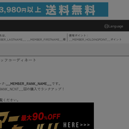
Language
ちは、
保有ポイント：
BER_LASTNAME__ __MEMBER_FIRSTNAME__
様
__MEMBER_HOLDINGPOINT__
ポイント
ッフコーディネート
ク:
__MEMBER_RANK_NAME__
です。
RANK_NCNT__
回
の購入でランクアップ！
覧ください。