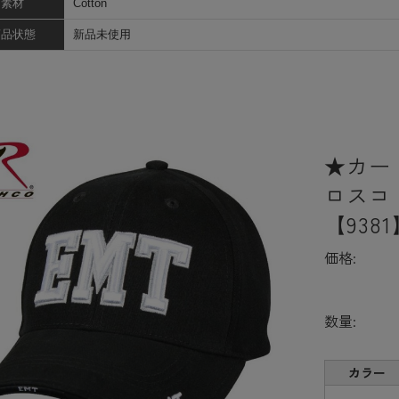
素材
Cotton
商品状態
新品未使用
★カー
ロスコ De
【938
価格:
数量:
カラー