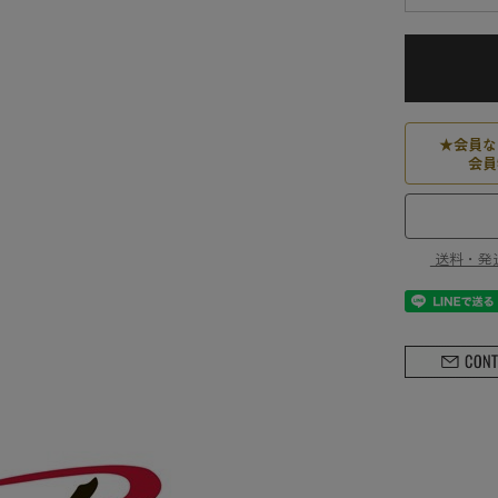
★
会員な
会員
送料・発