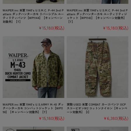
WAIPER.inc 米軍 1940’s U.S.M.C. P-44 2nd P
WAIPER.inc 米軍 1940’s U.S.M.C. P-44 2nd P
attern ダックハンターカモ リバーシブル ユー
attern ダックハンターカモ ユーティリティジ
ティリティパンツ【WP1144】【キャンペーン
ャケット【WP1143】【キャンペーン対象外】
対象外】【T】
【T】
¥15,180
(税込)
¥15,180
(税込)
WAIPER.inc 米軍 1940’s U.S.ARMY M-43 ダッ
実物 USED 米軍 COMBAT カーゴパンツ OCP
クハンターカモ コンバットジャケット【WP11
スコーピオンW2 コットンナイロン【キャンペ
50】【キャンペーン対象外】【T】
ーン対象外】【I】
¥15,180
(税込)
¥6,380
(税込)