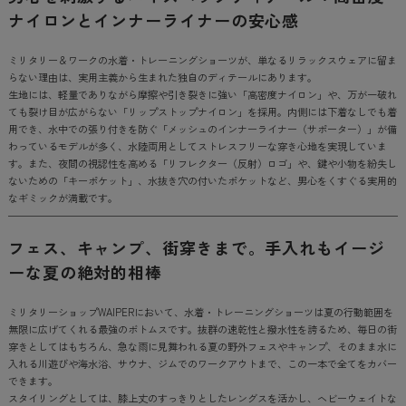
ナイロンとインナーライナーの安心感
ミリタリー＆ワークの水着・トレーニングショーツが、単なるリラックスウェアに留ま
らない理由は、実用主義から生まれた独自のディテールにあります。
生地には、軽量でありながら摩擦や引き裂きに強い「高密度ナイロン」や、万が一破れ
ても裂け目が広がらない「リップストップナイロン」を採用。内側には下着なしでも着
用でき、水中での張り付きを防ぐ「メッシュのインナーライナー（サポーター）」が備
わっているモデルが多く、水陸両用としてストレスフリーな穿き心地を実現していま
す。また、夜間の視認性を高める「リフレクター（反射）ロゴ」や、鍵や小物を紛失し
ないための「キーポケット」、水抜き穴の付いたポケットなど、男心をくすぐる実用的
なギミックが満載です。
フェス、キャンプ、街穿きまで。手入れもイージ
ーな夏の絶対的相棒
ミリタリーショップWAIPERにおいて、水着・トレーニングショーツは夏の行動範囲を
無限に広げてくれる最強のボトムスです。抜群の速乾性と撥水性を誇るため、毎日の街
穿きとしてはもちろん、急な雨に見舞われる夏の野外フェスやキャンプ、そのまま水に
入れる川遊びや海水浴、サウナ、ジムでのワークアウトまで、この一本で全てをカバー
できます。
スタイリングとしては、膝上丈のすっきりとしたレングスを活かし、ヘビーウェイトな