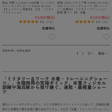
新品 米軍 U.S.NAVY NB社製 フィジカル
実物 USED イタリア軍 ESERCITO ITALI
トレーニングショーツ MADE IN USA
ANO トレーニングショーツ【キャンペ
【キャンペーン対象外】【T】 ミリタリ
ーン対象外】 ミリタリーファッション
ーファッション
軍服 軍パン【I】 古着
¥4,950
(税込)
¥2,200
(税込)
4.8
4.5
（
21
）
（
2
）
件
件
在庫切れ
在庫切れ
52件中1件～40件を表示
1
2
次へ
最後へ
「ミリタリー＆ワーク 水着・トレーニングショー
ツ」。水陸両用の究極ギミック。米軍フィジカル
訓練や海兵隊から受け継ぐ、速乾・最軽量ショー
ツ
夏のレジャーやアクティビティ、そして日常のストリートシーンにおいて、圧倒的な軽
快さと利便性で夏の主役に躍り出るアイテム、それが「水着・トレーニングショーツ」