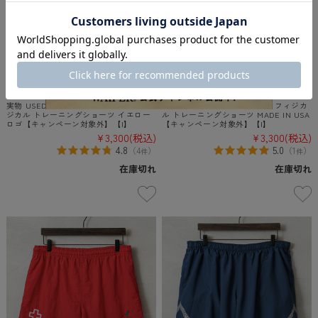
実物 USED 米軍 U.S.NAVY OPTU フィ
USED 米軍 U.S.NAVY NB社製 フィジカ
ジカル トレーニングショーツ イエロー
ル トレーニングショーツ MADE IN USA
ロゴ【キャンペーン対象外】【I】
【キャンペーン対象外】【I】
¥3,300
(税込)
¥3,300
(税込)
4.8
5.0
（
4
）
（
1
）
件
件
在庫切れ
在庫切れ