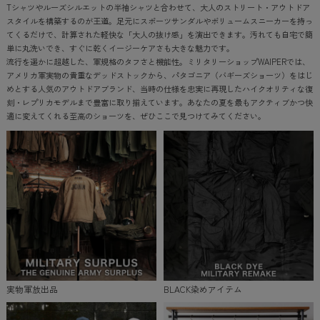
Tシャツやルーズシルエットの半袖シャツと合わせて、大人のストリート・アウトドア
スタイルを構築するのが王道。足元にスポーツサンダルやボリュームスニーカーを持っ
てくるだけで、計算された軽快な「大人の抜け感」を演出できます。汚れても自宅で簡
単に丸洗いでき、すぐに乾くイージーケアさも大きな魅力です。
流行を遥かに超越した、軍規格のタフさと機能性。ミリタリーショップWAIPERでは、
アメリカ軍実物の貴重なデッドストックから、パタゴニア（バギーズショーツ）をはじ
めとする人気のアウトドアブランド、当時の仕様を忠実に再現したハイクオリティな復
刻・レプリカモデルまで豊富に取り揃えています。あなたの夏を最もアクティブかつ快
適に変えてくれる至高のショーツを、ぜひここで見つけてみてください。
実物軍放出品
BLACK染めアイテム