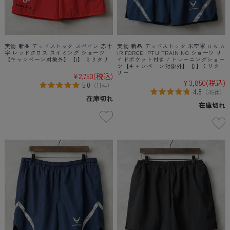
実物 新品 デッドストック スペイン 赤十
実物 新品 デッドストック 米空軍 U.S. A
字 レッドクロス スイミング ショーツ
IR FORCE IPTU TRAINING ショーツ サ
【キャンペーン対象外】【I】 ミリタリ
イドポケット付き / トレーニングショー
ー
ツ【キャンペーン対象外】【I】ミリタ
リー
¥2,750
(税込)
¥3,850
(税込)
5.0
（
11
）
件
4.8
（
46
）
件
在庫切れ
在庫切れ