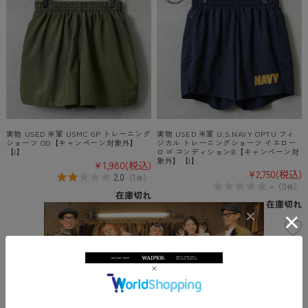
実物 USED 米軍 USMC GP トレーニング
実物 USED 米軍 U.S.NAVY OPTU フィ
ショーツ OD【キャンペーン対象外】
ジカル トレーニングショーツ イエロー
【I】
ロゴ コンディションB【キャンペーン対
象外】【I】
¥1,980
(税込)
¥2,750
(税込)
2.0
（
1
）
件
-
（
0
）
件
在庫切れ
在庫切れ