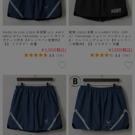
MADE IN USA USED 米空軍 U.S. AIR F
実物 USED 米軍 U.S.ARMY PFU（IPF
ORCE IPTU TRAINING ショーツ サイド
U）TRAINING ショーツ コンディション
ポケット付き【キャンペーン対象外】
B / トレーニングショーツ【キャンペー
【I】 ミリタリー 古着
ン対象外】【I】ミリタリー 古着
¥3,300
(税込)
¥2,530
(税込)
4.8
4.4
（
5
）
（
5
）
件
件