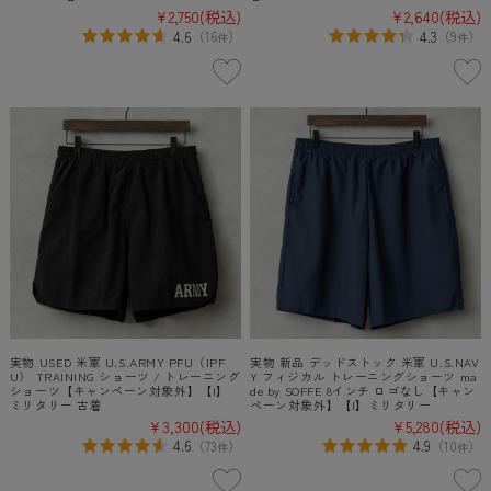
¥2,750
(税込)
¥2,640
(税込)
4.6
4.3
（
16
）
（
9
）
件
件
実物 USED 米軍 U.S.ARMY PFU（IPF
実物 新品 デッドストック 米軍 U.S.NAV
U） TRAINING ショーツ / トレーニング
Y フィジカル トレーニングショーツ ma
ショーツ【キャンペーン対象外】【I】
de by SOFFE 8インチ ロゴなし【キャン
ミリタリー 古着
ペーン対象外】【I】ミリタリー
¥3,300
(税込)
¥5,280
(税込)
4.6
4.9
（
73
）
（
10
）
件
件