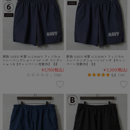
実物 USED 米軍 U.S.NAVY フィジカル
実物 USED 米軍 U.S.NAVY フィジカル
トレーニングショーツ 6インチ コンディ
トレーニングショーツ 6インチ【キャン
ションB【キャンペーン対象外】【I】
ペーン対象外】【I】
¥2,750
(税込)
¥3,300
(税込)
-
5.0
（
0
）
（
1
）
件
件