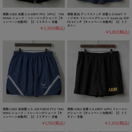
実物 USED 米軍 U.S.ARMY PFU（IPFU） TRA
実物 新品 デッドストック 米軍 U.S.NAVY フ
INING ショーツ / トレーニングショーツ【キ
ィジカル トレーニングショーツ made by SOF
ャンペーン対象外】【I】ミリタリー 古着
FE 6インチ【キャンペーン対象外】【I】ミリ
タリー
¥3,300
(税込)
¥5,280
(税込)
実物 USED 米空軍 U.S. AIR FORCE PTU TRAI
実物 USED 米軍 U.S.ARMY APFU トレーニン
NING ショーツ / トレーニングショーツ【キ
グショーツ【キャンペーン対象外】【I】ミリ
ャンペーン対象外】【I】ミリタリー 古着
タリー 古着
¥2,750
(税込)
¥3,300
(税込)