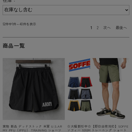
52件中1件～40件を表示
1
2
次へ
最後へ
商品一覧
実物 新品 デッドストック 米軍 U.S.AR
☆大幅割引中☆【即日出荷対応】SOFFE
MY PFU（IPFU） TRAINING ショーツ
ソフィー 1010M トレーニング ショート