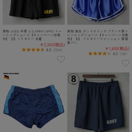
実物 USED 米軍 U.S.ARMY APFU トレ
実物 新品 デッドストック フランス軍ト
ーニングショーツ【キャンペーン対象
レーニングショーツ【キャンペーン対象
外】【I】ミリタリー 古着
外】【I】 ミリタリーファッション 軍服
軍パン
¥3,300
(税込)
¥1,650
(税込)
4.6
（
59
）
件
4.3
（
3
）
件