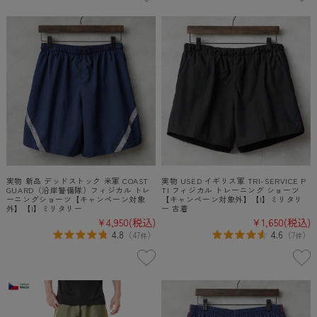
実物 新品 デッドストック 米軍 COAST
実物 USED イギリス軍 TRI-SERVICE P
GUARD（沿岸警備隊）フィジカル トレ
TI フィジカル トレーニング ショーツ
ーニングショーツ【キャンペーン対象
【キャンペーン対象外】【I】ミリタリ
外】【I】ミリタリー
ー 古着
¥4,950
(税込)
¥1,650
(税込)
4.8
4.6
（
47
）
（
7
）
件
件