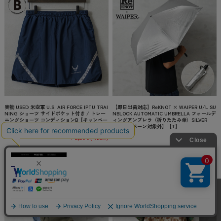
実物 USED 米空軍 U.S. AIR FORCE IPTU TRAI
【即日出荷対応】ReKNOT × WAIPER U/L SU
NING ショーツ サイドポケット付き / トレー
NBLOCK AUTOMATIC UMBRELLA フォールデ
ニングショーツ コンディションB【キャンペー
ィングアンブレラ（折りたたみ傘）SILVER
ン対象外】【I】
【キャンペーン対象外】【T】
¥2,200
(税込)
¥6,600
(税込)