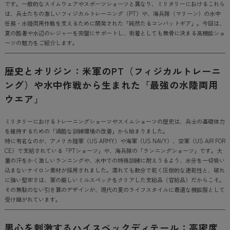
です。一般的なスイムウェアやスポーツショーツと異なり、ミリタリーにおけるこれら
は、兵士たちの激しいフィジカルトレーニング（PT）や、海兵隊（マリーン）の水中
任務・水陸両用作戦を支えるために開発された「純然たるコンバットギア」。今回は、
夏の酷暑や水辺のレジャーを完璧にサポートし、街着としても無骨に決まる高機能ショ
ーツの魅力をご紹介します。
歴史とオリジン：米軍のPT（フィジカルトレーニ
ング）や水中作戦から生まれた「最強の水陸両用
ウエア」
ミリタリーにおけるトレーニングショーツやスイムショーツの歴史は、兵士の基礎体力
を維持するための「過酷な訓練環境の改善」から始まりました。
特に有名なのが、アメリカ陸軍（US ARMY）や海軍（US NAVY）、空軍（US AIR FOR
CE）で支給されている「PTショーツ」や、海兵隊の「ランニングショーツ」です。大
量の汗をかく激しいランニングや、水中での特殊訓練に耐えうるよう、水分を一切吸い
込まないナイロン素材が採用されました。濡れても数分で乾く圧倒的な速乾性と、破れ
に強い堅牢さは、軍の厳しいミルスペックをクリアした支給品（官給品）だからこそ。
その無駄のない引き算のデザインが、現代の夏のライフスタイルに最適な機能服として
受け継がれています。
男心を刺激するハイスペックディテール：高密度