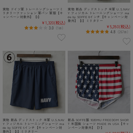
実物 ドイツ軍 トレーニングショーツミ
実物 新品 デッドストック 米軍 U.S.NAV
リタリーファッション 軍パン 軍服【キ
Y フィジカル トレーニングショーツ ma
ャンペーン対象外】【I】
de by SOFFE 8インチ【キャンペーン対
象外】【I】ミリタリー
¥1,320
(税込)
¥5,280
(税込)
3.0
（
1
）
件
4.8
（
267
）
件
実物 新品 デッドストック 米軍 U.S.NAV
新品 SOFFE製 1020MU FREEDOM SHOR
Y フィジカル トレーニングショーツ ma
T 米国旗 ショーツ MADE IN USA【キャ
de by SOFFE 6インチ【キャンペーン対
ンペーン対象外】【T】
象外】【I】ミリタリー