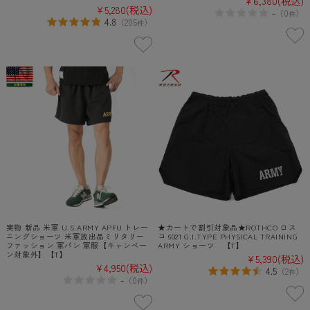
¥6,380
(税込)
¥5,280
(税込)
-
（
0
）
件
4.8
（
205
）
件
実物 新品 米軍 U.S.ARMY APFU トレー
★カートで割引対象品★ROTHCO ロス
ニングショーツ 米軍放出品ミリタリー
コ 6021 G.I.TYPE PHYSICAL TRAINING
ファッション 軍パン 軍服【キャンペー
ARMY ショーツ 【T】
ン対象外】【T】
¥5,390
(税込)
¥4,950
(税込)
4.5
（
2
）
件
-
（
0
）
件