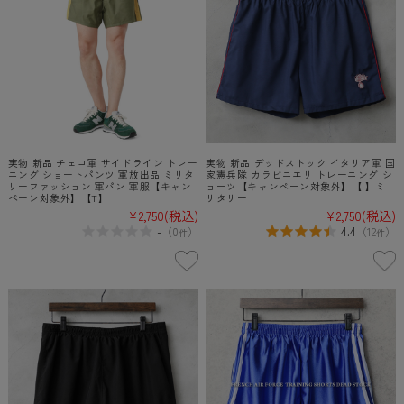
実物 新品 チェコ軍 サイドライン トレー
実物 新品 デッドストック イタリア軍 国
ニング ショートパンツ 軍放出品 ミリタ
家憲兵隊 カラビニエリ トレーニング シ
リーファッション 軍パン 軍服【キャン
ョーツ【キャンペーン対象外】【I】ミ
ペーン対象外】【T】
リタリー
¥2,750
(税込)
¥2,750
(税込)
-
4.4
（
0
）
（
12
）
件
件