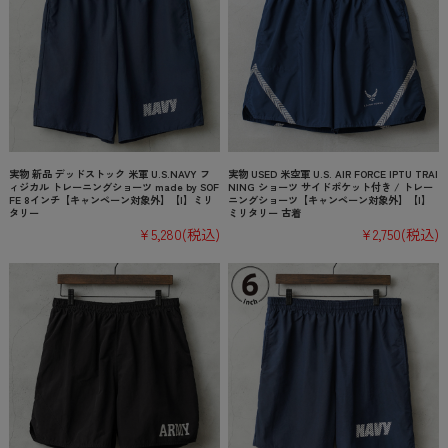
実物 新品 デッドストック 米軍 U.S.NAVY フ
実物 USED 米空軍 U.S. AIR FORCE IPTU TRAI
ィジカル トレーニングショーツ made by SOF
NING ショーツ サイドポケット付き / トレー
FE 8インチ【キャンペーン対象外】【I】ミリ
ニングショーツ【キャンペーン対象外】【I】
タリー
ミリタリー 古着
¥5,280
(税込)
¥2,750
(税込)