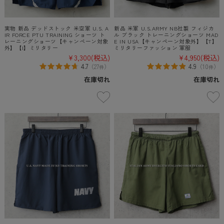
実物 新品 デッドストック 米空軍 U.S. A
新品 米軍 U.S.ARMY NB社製 フィジカ
IR FORCE PTU TRAINING ショーツ ト
ル ブラック トレーニングショーツ MAD
レーニングショーツ【キャンペーン対象
E IN USA【キャンペーン対象外】【T】
外】【I】ミリタリー
ミリタリーファッション 軍服
¥3,300
(税込)
¥4,950
(税込)
4.7
4.9
（
27
）
（
10
）
件
件
在庫切れ
在庫切れ