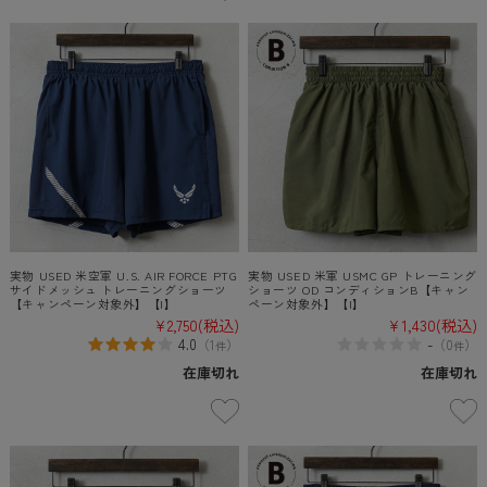
実物 USED 米空軍 U.S. AIR FORCE PTG
実物 USED 米軍 USMC GP トレーニング
サイドメッシュ トレーニングショーツ
ショーツ OD コンディションB【キャン
【キャンペーン対象外】【I】
ペーン対象外】【I】
¥2,750
(税込)
¥1,430
(税込)
4.0
-
（
1
）
（
0
）
件
件
在庫切れ
在庫切れ