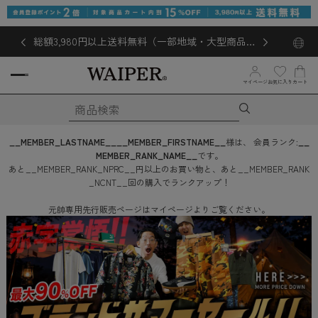
総額3,980円以上送料無料（一部地域・大型商品対
象外あり）
お気に入り
マイページ
カート
__MEMBER_LASTNAME__
__MEMBER_FIRSTNAME__
様は、
会員ランク:
__
MEMBER_RANK_NAME__
です。
あと
__MEMBER_RANK_NPRC__
円
以上のお買い物と、あと
__MEMBER_RANK
_NCNT__
回
の購入でランクアップ！
元帥専用先行販売ページはマイページよりご覧ください。