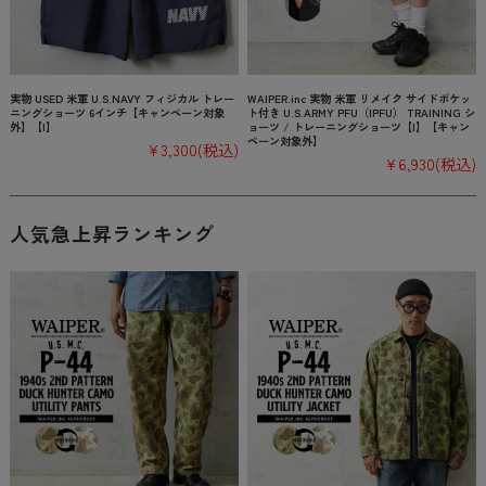
実物 USED 米軍 U.S.NAVY フィジカル トレー
WAIPER.inc 実物 米軍 リメイク サイドポケッ
ニングショーツ 6インチ【キャンペーン対象
ト付き U.S.ARMY PFU（IPFU） TRAINING シ
外】【I】
ョーツ / トレーニングショーツ【I】【キャン
ペーン対象外】
¥3,300
(税込)
¥6,930
(税込)
人気急上昇ランキング