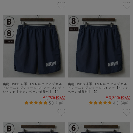
実物 USED 米軍 U.S.NAVY フィジカル
実物 USED 米軍 U.S.NAVY フィジカル
トレーニングショーツ 8インチ コンディ
トレーニングショーツ 8インチ【キャン
ションB【キャンペーン対象外】【I】
ペーン対象外】【I】
¥2,750
(税込)
¥3,300
(税込)
5.0
4.8
（
1
）
（
4
）
件
件