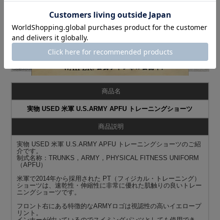
商品名
実物 USED 米軍 U.S.ARMY APFU トレーニングショーツ
商品説明
実物 USED 米軍 U.S.ARMY APFU トレーニングショーツのご紹
介です。
制式名称：TRUNKS，ARMY，PHYSICAL FITNESS UNIFORM
（APFU）
米軍で2014年から採用された PT（フィジカル・トレーニング）
ショーツは、速乾性・伸縮性に非常に優れた肌触りの良いトレー
ニングショーツです。
フロント右にある特徴的なARMYロゴは視認性の高いイエロープ
リント。
インナーが付いているのでスイミングパンツとしても使用でき、