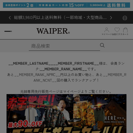
総額3,980円以上送料無料（一部地域・大型商品対
象外あり）
お気に入り
マイページ
カート
__MEMBER_LASTNAME__
__MEMBER_FIRSTNAME__
様は、
会員ラン
ク:
__MEMBER_RANK_NAME__
です。
あと
__MEMBER_RANK_NPRC__
円
以上のお買い物と、あと
__MEMBER_R
ANK_NCNT__
回
の購入でランクアップ！
元帥専用先行販売ページはマイページよりご覧ください。