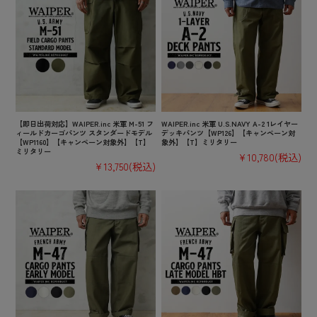
【即日出荷対応】WAIPER.inc 米軍 M-51 フ
WAIPER.inc 米軍 U.S.NAVY A-2 1レイヤー
ィールドカーゴパンツ スタンダードモデル
デッキパンツ【WP126】【キャンペーン対
【WP1160】【キャンペーン対象外】【T】
象外】【T】ミリタリー
ミリタリー
¥10,780
(税込)
¥13,750
(税込)