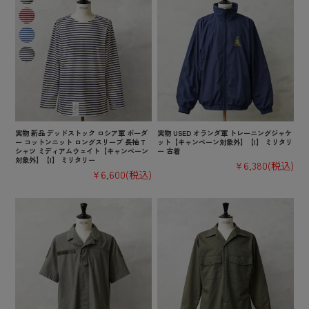
実物 新品 デッドストック ロシア軍 ボーダ
実物 USED オランダ軍 トレーニングジャケ
ー コットンニット ロングスリーブ 長袖 T
ット【キャンペーン対象外】【I】 ミリタリ
シャツ ミディアムウェイト【キャンペーン
ー 古着
対象外】【I】 ミリタリー
¥6,380
(税込)
¥6,600
(税込)