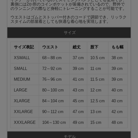
裏側には2か所のコインポケットが装備されているので、野外で
のランニングの際など身軽にトレーニングすることが可能です。
ウエストはゴムとストッパー付きのコードで調節でき、リッラク
スタイムの部屋着としても快適な着心地を実現します。
サイズ
サイズ表記
ウエスト
総丈
股下
もも幅
XSMALL
68～88 cm
37 cm
10.5 cm
38 cm
SMALL
72～92 cm
39 cm
11 cm
39 cm
MEDIUM
76～96 cm
41 cm
11.5 cm
39 cm
LARGE
80～100 cm
43 cm
12 cm
40 cm
XLARGE
84～104 cm
45 cm
12.5 cm
40 cm
XXLARGE
90～112 cm
47 cm
13 cm
42 cm
XXXLARGE
104～130 cm
49 cm
15 cm
48 cm
モデル