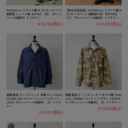
WAIPER.inc フランス軍 M-47 カーゴパンツ
【即日出荷対応】WAIPER.inc フランス軍 M
前期型 コットン製【WP93】【R】【キャン
-47 カーゴパンツ 後期型 HBT【WP1026】
ペーン対象外】ミリタリー
【T】【キャンペーン対象外】ミリタリー
¥10,780
(税込)
¥10,780
(税込)
実物 新品 デッドストック 米軍 U.S. COAST
実物 新品 デッドストック イギリス軍 TROP
GUARD ODU オペレーション ジャケット /
ICAL COMBAT ジャケット デザートDPMカ
USCG【キャンペーン対象外】【I】ミリタ
モ【キャンペーン対象外】【I】ミリタリー
リー
¥3,850
(税込)
¥6,380
(税込)