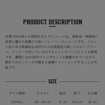
PRODUCT DESCRIPTION
米軍で2014年から採用された PTショーツは、速乾性・伸縮性に
非常に優れた肌触りの良いトレーニングショーツです。フロン
ト右にある特徴的なARMYロゴは視認性の高いイエロープリン
ト。インナーが付いているのでスイミングパンツとしても使用
でき、裏側には2か所のコインポケットが装備されているので、
野外でのランニングの際など身軽にトレーニングすることが可
能です。
SIZE
サイズ表記
ウエスト
総丈
股下
もも幅
XSMALL
68～88 cm
37 cm
10.5 cm
38 cm