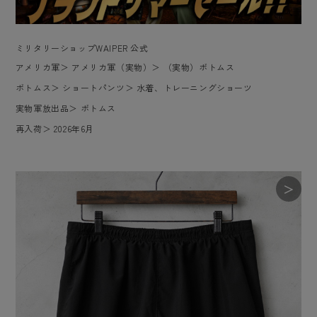
ミリタリーショップWAIPER 公式
アメリカ軍
＞
アメリカ軍（実物）
＞
（実物）ボトムス
ボトムス
＞
ショートパンツ
＞
水着、トレーニングショーツ
実物軍放出品
＞
ボトムス
再入荷
＞
2026年6月
＞