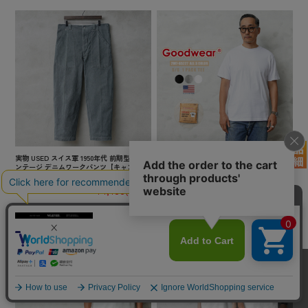
実物 USED スイス軍 1950年代 前期型 ヴィ
★カートで割引対象品★【即日出荷対応】G
ンテージ デニムワークパンツ【キャンペー
oodwear グッドウェア 2W7-65227 USAコッ
ン対象外】【I】ミリタリー 古着
トン パック 半袖 Tシャツ【TB】
¥7,480
(税込)
¥2,200
(税込)