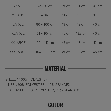
SMALL
72～92 cm
39 cm
11 cm
39 cm
MEDIUM
76～96 cm
41 cm
11.5 cm
39 cm
LARGE
80～100 cm
43 cm
12 cm
40 cm
XLARGE
84～104 cm
45 cm
12.5 cm
40 cm
XXLARGE
90～112 cm
47 cm
13 cm
42 cm
XXXLARGE
104～130 cm
49 cm
15 cm
48 cm
MATERIAL
SHELL：100% POLYESTER
LINER：90% POLYESTER，10% SPANDEX
SIDE PANEL：85% POLYESTER，15% SPANDEX
COLOR