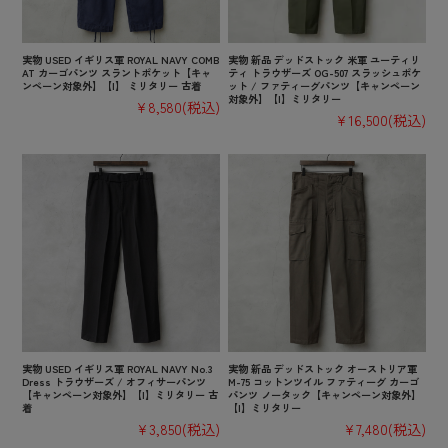
実物 USED イギリス軍 ROYAL NAVY COMB
実物 新品 デッドストック 米軍 ユーティリ
AT カーゴパンツ スラントポケット【キャ
ティ トラウザーズ OG-507 スラッシュポケ
ンペーン対象外】【I】 ミリタリー 古着
ット / ファティーグパンツ【キャンペーン
対象外】【I】ミリタリー
¥8,580
(税込)
¥16,500
(税込)
実物 USED イギリス軍 ROYAL NAVY No.3
実物 新品 デッドストック オーストリア軍
Dress トラウザーズ / オフィサーパンツ
M-75 コットンツイル ファティーグ カーゴ
【キャンペーン対象外】【I】ミリタリー 古
パンツ ノータック【キャンペーン対象外】
着
【I】ミリタリー
¥3,850
(税込)
¥7,480
(税込)