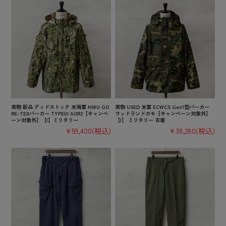
実物 新品 デッドストック 米海軍 NWU GO
実物 USED 米軍 ECWCS Gen1型パーカー
RE-TEXパーカー TYPEIII AOR2【キャンペ
ウッドランドカモ【キャンペーン対象外】
ーン対象外】【I】ミリタリー
【I】 ミリタリー 古着
¥59,400
(税込)
¥38,280
(税込)