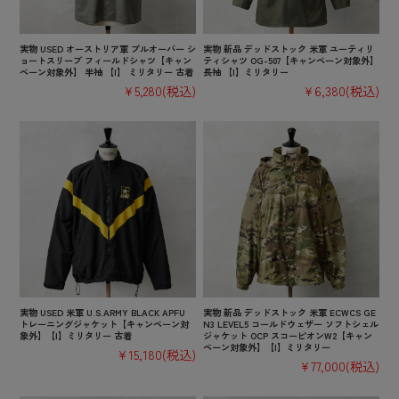
実物 USED オーストリア軍 プルオーバー シ
実物 新品 デッドストック 米軍 ユーティリ
ョートスリーブ フィールドシャツ【キャン
ティシャツ OG-507【キャンペーン対象外】
ペーン対象外】 半袖 【I】 ミリタリー 古着
長袖 【I】ミリタリー
¥5,280
(税込)
¥6,380
(税込)
実物 USED 米軍 U.S.ARMY BLACK APFU
実物 新品 デッドストック 米軍 ECWCS GE
トレーニングジャケット【キャンペーン対
N3 LEVEL5 コールドウェザー ソフトシェル
象外】【I】ミリタリー 古着
ジャケット OCP スコーピオンW2【キャン
ペーン対象外】【I】ミリタリー
¥15,180
(税込)
¥77,000
(税込)