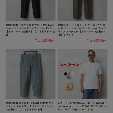
実物 USED イギリス軍 ROYAL NAVY No.3
実物 新品 デッドストック オーストリア軍
Dress トラウザーズ / オフィサーパンツ
M-75 コットンツイル ファティーグ カーゴ
【キャンペーン対象外】【I】ミリタリー 古
パンツ ノータック【キャンペーン対象外】
着
【I】ミリタリー
¥3,850
(税込)
¥7,480
(税込)
実物 USED スイス軍 1950年代 前期型 ヴィ
★カートで割引対象品★【即日出荷対応】G
ンテージ デニムワークパンツ【キャンペー
oodwear グッドウェア 2W7-65227 USAコッ
ン対象外】【I】ミリタリー 古着
トン パック 半袖 Tシャツ【TB】