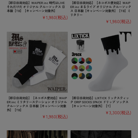
【即日出荷対応】WAIPER.inc 時代はLIVE
【即日出荷対応】【ネコポス便対応】WAIP
それだけだ オリジナル クルーソックス 日
ER.inc まるライブ オリジナル クルーソック
本製【TB】【キャンペーン対象外】
ス 日本製【キャンペーン対象外】【TB】ミ
リタリー
¥1,980
(税込)
¥1,980
(税込)
【即日出荷対応】【ネコポス便対応】WAIP
【即日出荷対応】LIXTICK リックスティッ
ER.inc ミリタリーステーション オリジナル
ク DRIP SOCKS 3PACK ドリップ ソックス
クルーソックス 日本製【キャンペーン対象
【キャンペーン対象外】【T】
外】【TB】
¥3,300
(税込)
¥1,980
(税込)