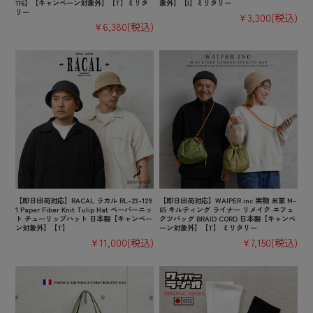
116】【キャンペーン対象外】【T】ミリタ
象外】【I】ミリタリー
リー
¥3,300
(税込)
¥6,380
(税込)
【即日出荷対応】RACAL ラカル RL-23-129
【即日出荷対応】WAIPER.inc 実物 米軍 M-
1 Paper Fiber Knit Tulip Hat ペーパーニッ
65 キルティング ライナー リメイク エフェ
ト チューリップハット 日本製【キャンペー
クツバッグ BRAID CORD 日本製【キャンペ
ン対象外】【T】
ーン対象外】【T】 ミリタリー
¥11,000
(税込)
¥7,150
(税込)