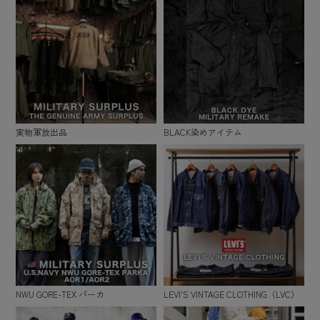
実物軍放出品
BLACK染めアイテム
NWU GORE-TEX パーカ
LEVI'S VINTAGE CLOTHING（LVC）