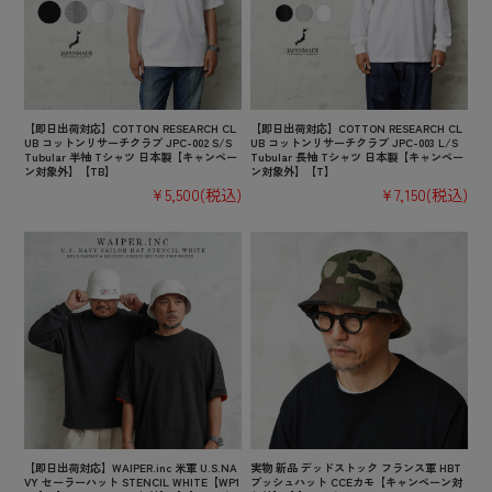
【即日出荷対応】COTTON RESEARCH CL
【即日出荷対応】COTTON RESEARCH CL
UB コットンリサーチクラブ JPC-002 S/S
UB コットンリサーチクラブ JPC-003 L/S
Tubular 半袖 Tシャツ 日本製【キャンペー
Tubular 長袖 Tシャツ 日本製【キャンペー
ン対象外】【TB】
ン対象外】【T】
¥5,500
(税込)
¥7,150
(税込)
【即日出荷対応】WAIPER.inc 米軍 U.S.NA
実物 新品 デッドストック フランス軍 HBT
VY セーラーハット STENCIL WHITE【WP1
ブッシュハット CCEカモ【キャンペーン対