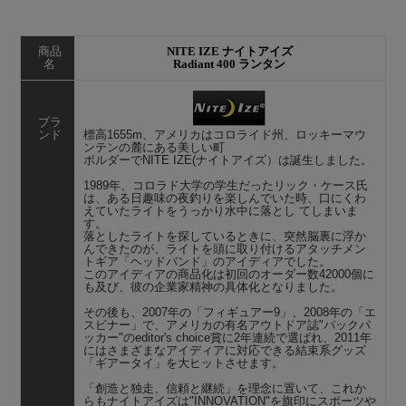
商品
NITE IZE ナイトアイズ
名
Radiant 400 ランタン
ブラ
ンド
標高1655m、アメリカはコロライド州、ロッキーマウ
ンテンの麓にある美しい町
ボルダーでNITE IZE(ナイトアイズ）は誕生しました。
1989年、コロラド大学の学生だったリック・ケース氏
は、ある日趣味の夜釣りを楽しんでいた時、口にくわ
えていたライトをうっかり水中に落とし てしまいま
す。
落としたライトを探しているときに、突然脳裏に浮か
んできたのが、ライトを頭に取り付けるアタッチメン
トギア「ヘッドバンド」のアイディアでした。
このアイディアの商品化は初回のオーダー数42000個に
も及び、彼の企業家精神の具体化となりました。
その後も、2007年の「フィギュアー9」、2008年の「エ
スビナー」で、アメリカの有名アウトドア誌"バックパ
ッカー"のeditor's choice賞に2年連続で選ばれ、2011年
にはさまざまなアイディアに対応できる結束系グッズ
「ギアータイ」を大ヒットさせます。
「創造と独走、信頼と継続」を理念に置いて、これか
らもナイトアイズは"INNOVATION"を旗印にスポーツや