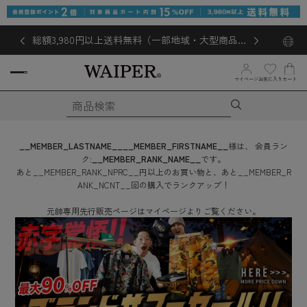
総額3,980円以上送料無料（一部地域・大型商品対
象外あり）
お気に入り
マイページ
カート
__MEMBER_LASTNAME__
__MEMBER_FIRSTNAME__
様は、
会員ラン
ク:
__MEMBER_RANK_NAME__
です。
あと
__MEMBER_RANK_NPRC__
円
以上のお買い物と、あと
__MEMBER_R
ANK_NCNT__
回
の購入でランクアップ！
元帥専用先行販売ページはマイページよりご覧ください。