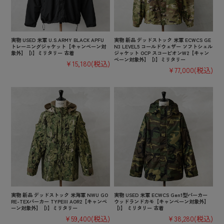
実物 USED 米軍 U.S.ARMY BLACK APFU
実物 新品 デッドストック 米軍 ECWCS GE
トレーニングジャケット【キャンペーン対
N3 LEVEL5 コールドウェザー ソフトシェル
象外】【I】ミリタリー 古着
ジャケット OCP スコーピオンW2【キャン
ペーン対象外】【I】ミリタリー
¥15,180
(税込)
¥77,000
(税込)
実物 新品 デッドストック 米海軍 NWU GO
実物 USED 米軍 ECWCS Gen1型パーカー
RE-TEXパーカー TYPEIII AOR2【キャンペ
ウッドランドカモ【キャンペーン対象外】
ーン対象外】【I】ミリタリー
【I】 ミリタリー 古着
¥59,400
(税込)
¥38,280
(税込)