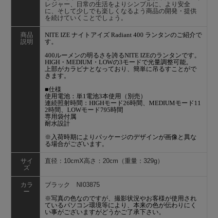
レジャー、日常の生活をよりシンプルに、より安全
に、そして少しでも楽しくなるよう商品の開発・提供
を続けていくことでしょう。
商品
NITE IZE ナイトアイズ Radiant 400 ランタンのご紹介で
説明
す。
400ルーメンの明るさを誇るNITE IZEのランタンです。
HIGH・MEDIUM・LOWの3モードで光量調整可能。
上部がカラビナとなっており、簡単に吊るすことがで
きます。
■仕様
使用電池：単1電池3本使用（別売）
連続照射時間：HIGHモード26時間、MEDIUMモード11
2時間、LOWモード795時間
専用袋付属
耐水設計
※入荷時期によりパッケージのデザインが画像と異な
る場合がございます。
サイ
直径：10cmX高さ：20cm（重量：329g）
ズ
カラ
ブラック NI03875
ー
※写真の色なのですが、撮影状況やお客様が使用され
ているパソコン環境等により、本来の色が伝わりにく
い事がございますがどうかご了承下さい。