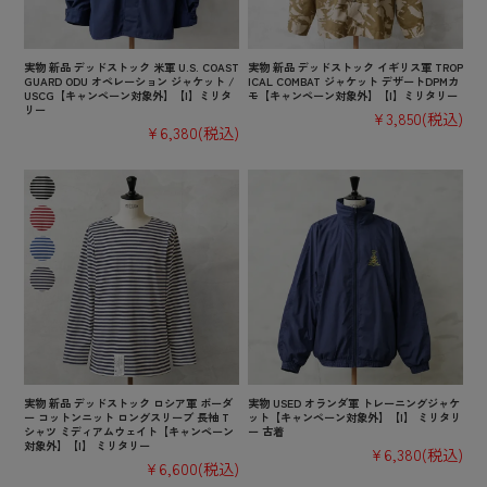
実物 新品 デッドストック 米軍 U.S. COAST
実物 新品 デッドストック イギリス軍 TROP
GUARD ODU オペレーション ジャケット /
ICAL COMBAT ジャケット デザートDPMカ
USCG【キャンペーン対象外】【I】ミリタ
モ【キャンペーン対象外】【I】ミリタリー
リー
¥3,850
(税込)
¥6,380
(税込)
実物 新品 デッドストック ロシア軍 ボーダ
実物 USED オランダ軍 トレーニングジャケ
ー コットンニット ロングスリーブ 長袖 T
ット【キャンペーン対象外】【I】 ミリタリ
シャツ ミディアムウェイト【キャンペーン
ー 古着
対象外】【I】 ミリタリー
¥6,380
(税込)
¥6,600
(税込)