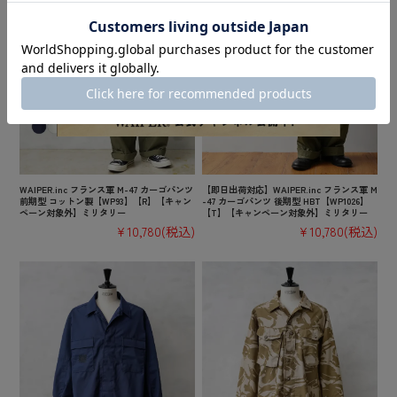
WAIPER.inc フランス軍 M-47 カーゴパンツ
【即日出荷対応】WAIPER.inc フランス軍 M
前期型 コットン製【WP93】【R】【キャン
-47 カーゴパンツ 後期型 HBT【WP1026】
ペーン対象外】ミリタリー
【T】【キャンペーン対象外】ミリタリー
¥10,780
(税込)
¥10,780
(税込)