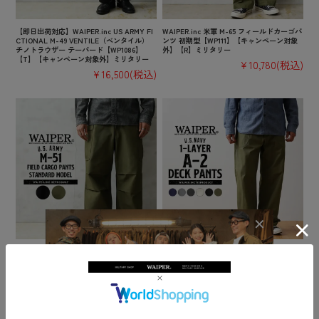
【即日出荷対応】WAIPER.inc US ARMY FI
WAIPER.inc 米軍 M-65 フィールドカーゴパ
CTIONAL M-49 VENTILE（ベンタイル）
ンツ 初期型【WP111】【キャンペーン対象
チノトラウザー テーパード【WP1086】
外】【R】ミリタリー
【T】【キャンペーン対象外】ミリタリー
¥10,780
(税込)
¥16,500
(税込)
【即日出荷対応】WAIPER.inc 米軍 M-51 フ
WAIPER.inc 米軍 U.S.NAVY A-2 1レイヤー
ィールドカーゴパンツ スタンダードモデル
デッキパンツ【WP126】【キャンペーン対
【WP1160】【キャンペーン対象外】【T】
象外】【T】ミリタリー
ミリタリー
¥10,780
(税込)
¥13,750
(税込)