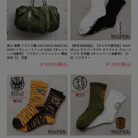
希少 実物 フランス軍 AIR FORCE PARATRO
【即日出荷対応】【ネコポス便対応】WAIP
OPER パラシュートバッグ USED【キャンペ
ER.inc ワイパーラジオ オリジナル クルーソ
ーン対象外】 ミリタリーファッション 軍放
ックス 日本製【キャンペーン対象外】【T
出品【I】 古着
B】ミリタリー
¥19,800
(税込)
¥1,980
(税込)