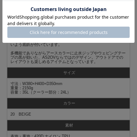
上の層には、保冷を必要としないカトラリーや水筒などを収納で
きるスペースになっていて、出し入れや収納量の調整がしやすい
ロール開閉になっています。 保冷キープ力72時間のメインコン
パートメントは、350mlの缶が最大30本収納可能で、内装には調
味料を入れることができるポケットも付いて、収納力抜群。取り
外し可能な仕切りが付いているため、食材や飲み物を整理整頓し
て収納できます。
外装にも小物収納に便利なメッシュとジップのフロントポケット
付き。底面には、地面に置いたときに温度がバッグに伝わりにく
いよう底鋲が付いています。
多機能でありながらアースカラーに止水ジップやウェビングテー
プの黒が効いた、AS2OVならではのデザイン。アウトドアでの
レイアウトも楽しめるアイテムとなっています。
サイズ
寸法：W380×H400×D350mm
重量：2150g
容量：35L（クーラー部分：24L）
カラー
20 BEIGE
素材
表地・裏地：420D ナイロン TPU