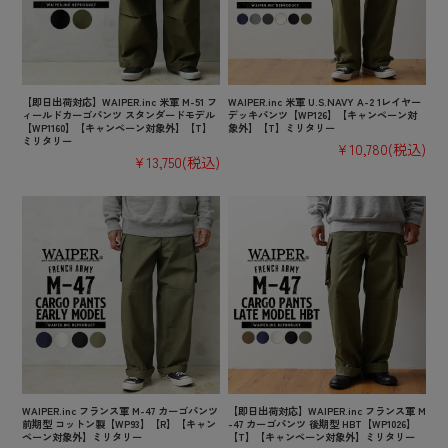
【即日出荷対応】WAIPER.inc 米軍 M-51 フ
WAIPER.inc 米軍 U.S.NAVY A-2 1レイヤー
ィールドカーゴパンツ スタンダードモデル
デッキパンツ【WP126】【キャンペーン対
【WP1160】【キャンペーン対象外】【T】
象外】【T】ミリタリー
ミリタリー
¥10,780
(税込)
¥13,750
(税込)
WAIPER.inc フランス軍 M-47 カーゴパンツ
【即日出荷対応】WAIPER.inc フランス軍 M
前期型 コットン製【WP93】【R】【キャン
-47 カーゴパンツ 後期型 HBT【WP1026】
ペーン対象外】ミリタリー
【T】【キャンペーン対象外】ミリタリー