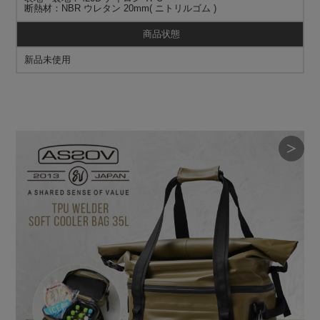
断熱材：NBR ウレタン 20mm( ニトリルゴム )
商品状態
新品未使用
＞