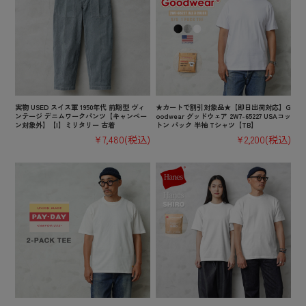
実物 USED スイス軍 1950年代 前期型 ヴィ
★カートで割引対象品★【即日出荷対応】G
ンテージ デニムワークパンツ【キャンペー
oodwear グッドウェア 2W7-65227 USAコッ
ン対象外】【I】ミリタリー 古着
トン パック 半袖 Tシャツ【TB】
¥7,480
(税込)
¥2,200
(税込)