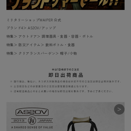
ミリタリーショップWAIPER 公式
ブランド4
＞
AS2OV/アッソブ
特集
＞
アウトドア
＞
調理器具・食器・容器・ボトル
特集
＞
防災アイテム
＞
飲料ボトル・食器
特集
＞
クリアランスバーゲン
＞
帽子/小物
＞