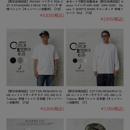
【即日出荷対応】PAYDAY ペイデイ PD8-C
★カートで割引対象品★【即日出荷対応】H
ST-5 STANDARD 2-PACK TEE 2パック 半
anes ヘインズ HM1-X201（HM1-D201） Ha
袖 Tシャツ【キャンペーン対象外】【TB】
nes T-SHIRTS SHIRO クルーネック 半袖 T
シャツ【Sx】【TB】
¥5,830
(税込)
¥2,970
(税込)
【即日出荷対応】COTTON RESEARCH CL
【即日出荷対応】COTTON RESEARCH CL
UB コットンリサーチクラブ JPC-002 S/S
UB コットンリサーチクラブ JPC-003 L/S
Tubular 半袖 Tシャツ 日本製【キャンペー
Tubular 長袖 Tシャツ 日本製【キャンペー
ン対象外】【TB】
ン対象外】【T】
¥5,500
(税込)
¥7,150
(税込)