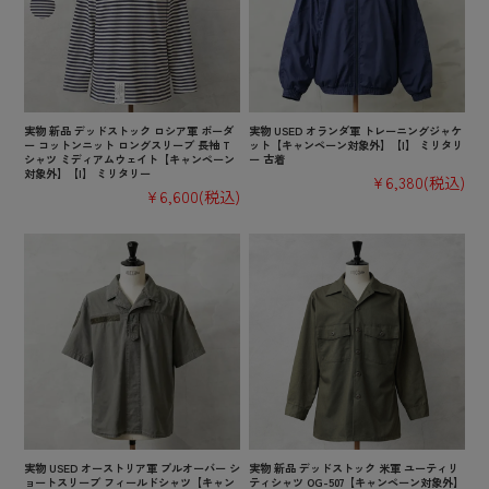
実物 新品 デッドストック ロシア軍 ボーダ
実物 USED オランダ軍 トレーニングジャケ
ー コットンニット ロングスリーブ 長袖 T
ット【キャンペーン対象外】【I】 ミリタリ
シャツ ミディアムウェイト【キャンペーン
ー 古着
対象外】【I】 ミリタリー
¥6,380
(税込)
¥6,600
(税込)
実物 USED オーストリア軍 プルオーバー シ
実物 新品 デッドストック 米軍 ユーティリ
ョートスリーブ フィールドシャツ【キャン
ティシャツ OG-507【キャンペーン対象外】