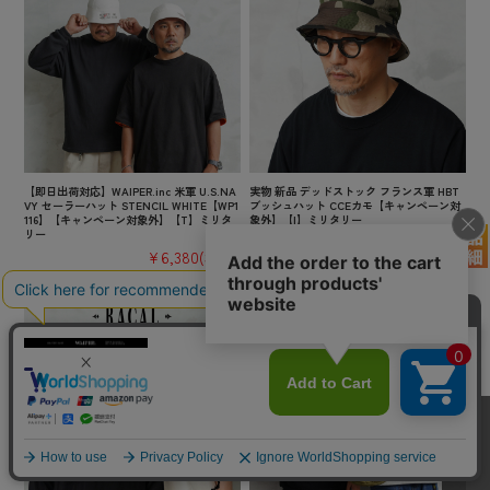
【即日出荷対応】WAIPER.inc 米軍 U.S.NA
実物 新品 デッドストック フランス軍 HBT
VY セーラーハット STENCIL WHITE【WP1
ブッシュハット CCEカモ【キャンペーン対
116】【キャンペーン対象外】【T】ミリタ
象外】【I】ミリタリー
リー
¥3,300
(税込)
¥6,380
(税込)