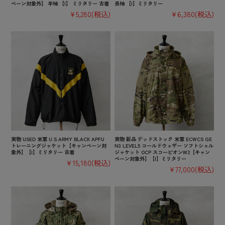
ペーン対象外】 半袖 【I】 ミリタリー 古着
長袖 【I】ミリタリー
¥5,280
(税込)
¥6,380
(税込)
実物 USED 米軍 U.S.ARMY BLACK APFU
実物 新品 デッドストック 米軍 ECWCS GE
トレーニングジャケット【キャンペーン対
N3 LEVEL5 コールドウェザー ソフトシェル
象外】【I】ミリタリー 古着
ジャケット OCP スコーピオンW2【キャン
ペーン対象外】【I】ミリタリー
¥15,180
(税込)
¥77,000
(税込)