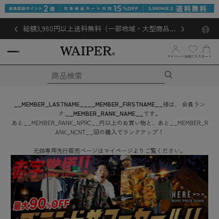
総額3,980円以上送料無料（一部地域・大型商品対
象外あり）
お気に入り
マイページ
カート
__MEMBER_LASTNAME__
__MEMBER_FIRSTNAME__
様は、
会員ラン
ク:
__MEMBER_RANK_NAME__
です。
あと
__MEMBER_RANK_NPRC__
円
以上のお買い物と、あと
__MEMBER_R
ANK_NCNT__
回
の購入でランクアップ！
元帥専用先行販売ページはマイページよりご覧ください。