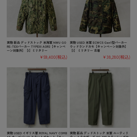
実物 新品 デッドストック 米海軍 NWU GO
実物 USED 米軍 ECWCS Gen1型パーカー
RE-TEXパーカー TYPEIII AOR2【キャンペ
ウッドランドカモ【キャンペーン対象外】
ーン対象外】【I】ミリタリー
【I】 ミリタリー 古着
¥59,400
(税込)
¥38,280
(税込)
実物 USED イギリス軍 ROYAL NAVY COMB
実物 新品 デッドストック 米軍 ユーティリ
AT カーゴパンツ スラントポケット【キャ
ティ トラウザーズ OG-507 スラッシュポケ