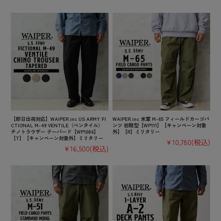
【即日出荷対応】WAIPER.inc US ARMY FI
WAIPER.inc 米軍 M-65 フィールドカーゴパ
CTIONAL M-49 VENTILE（ベンタイル）
ンツ 初期型【WP111】【キャンペーン対象
チノトラウザー テーパード【WP1086】
外】【R】ミリタリー
【T】【キャンペーン対象外】ミリタリー
¥10,780
(税込)
¥16,500
(税込)