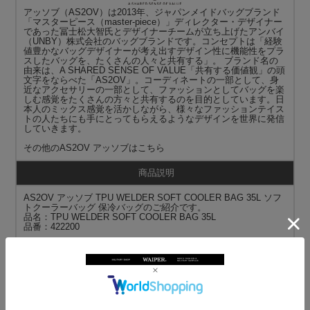
アッソブ（AS2OV）は2013年、ジャパンメイドバッグブランド
「マスターピース（master-piece）」ディレクター・デザイナー
であった冨士松大智氏とデザイナーチームが立ち上げたアンバイ
（UNBY）株式会社のバッグブランドです。コンセプトは「経験
値豊かなバッグデザイナーが考え出すデザイン性に機能性をプラ
スしたバッグを、たくさんの人々と共有する」。 ブランド名の
由来は、A SHARED SENSE OF VALUE「共有する価値観」の頭
文字をならべた「AS2OV」。コーディネートの一部として、身
近なアクセサリーの一部として、ファッションとしてバッグを楽
しむ感覚をたくさんの方々と共有するのを目的としています。日
本人のミックス感覚を活かしながら、様々なファッションテイス
トの人たちにも手にとってもらえるようなデザインを世界に発信
していきます。
その他の
AS2OV アッソブ
はこちら
商品説明
AS2OV アッソブ TPU WELDER SOFT COOLER BAG 35L ソフ
トクーラーバッグ 保冷バッグのご紹介です。
品名：TPU WELDER SOFT COOLER BAG 35L
品番：422200
AS2OVから上下2層に分かれ、機能的なクーラーバッグが登場し
ました。
両面TPU加工が施された420Dナイロンの防水生地を使用。メイ
ンの保冷力のある下の層は、ウェルダー加工を施し完全防水にな
っています。さらには耐老化性・保温・保冷に優れたNBRウレタ
ン20mmを採用しています。