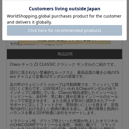
ど現在のチャコサンダルの特長の多くは、設立当初から受け継が
れているマークのポリシーでもある。現在はさらに、足を専門と
する整形外科医の力も借り、人間工学的な側面からも快適なデザ
インを追求し続けている。FIT（フィット性）／COMFORT（快
適性）／SUPPORT（サポート性）／PERFORMANCE（性
能）、日常の生活からあらゆるアウトドアシーンで愛されるサン
ダルを。マークのポリシーを受け継いだチャコサンダルは、現在
もなお開発に力を注ぎ、トップメーカーとして成長を続けていま
す。
その他の
Chaco チャコ
はこちら
商品説明
Chaco チャコ Z1 CLASSIC クラシック サンダルのご紹介です。
流行に流されない普遍的なルックスと、最高品質の履き心地のCh
aco チャコより定番のZサンダルの登場です。
足の甲のウェビングトゥループは可動調整でき、フィットして脱
げにくく安心です。LUVSEATといわれるChacoサンダルの全ラ
インナップに採用している、Chacoが独自成型したインソールと
ミッドソール。歩行中、常に動く踵や足裏をインソールのヒール
カップで安定させます。 また土踏まず部分に成型されたアーチ
サポートに正しくフィットさせ、普段使いにくい土踏まず、足指
等の歩行における正しい筋肉の動きを促し、足裏の骨格と筋肉の
バランスを整え1日中快適に歩行をサポートします。
トラクション性、グリップ性といった性能が向上したオリジナル
のCHACOGRIPアウトソールを採用。 気軽に履けて、リラック
スしたラフな足元が涼しげな印象。軽量で持ち運びにも便利で、