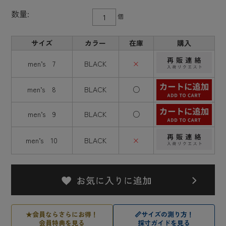
数量:
個
サイズ
カラー
在庫
購入
men’s 7
BLACK
×
men’s 8
BLACK
○
men’s 9
BLACK
○
men’s 10
BLACK
×
★
会員ならさらにお得！
📏
サイズの測り方！
会員特典を見る
採寸ガイドを見る