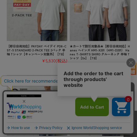
【即日出荷対応】PAYDAY ペイデイ PD8-C
★カートで割引対象品★【即日出荷対応】H
ST-5 STANDARD 2-PACK TEE 2パック 半
anes ヘインズ HM1-X201（HM1-D201） Ha
袖 Tシャツ【キャンペーン対象外】【TB】
nes T-SHIRTS SHIRO クルーネック 半袖 T
シャツ【Sx】【TB】
¥5,830
(税込)
¥2,970
(税込)