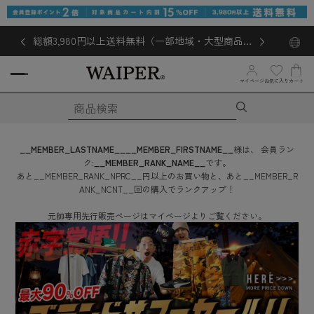
総額3,980円以上送料無料（一部地域・大型商品対
象外あり）
お気に入り
マイページ
カート
__MEMBER_LASTNAME__
__MEMBER_FIRSTNAME__
様は、
会員ラン
ク:
__MEMBER_RANK_NAME__
です。
あと
__MEMBER_RANK_NPRC__
円
以上のお買い物と、あと
__MEMBER_R
ANK_NCNT__
回
の購入でランクアップ！
元帥専用先行販売ページはマイページよりご覧ください。