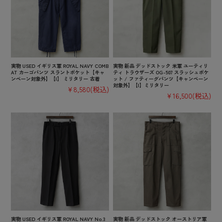
実物 USED イギリス軍 ROYAL NAVY COMB
実物 新品 デッドストック 米軍 ユーティリ
AT カーゴパンツ スラントポケット【キャ
ティ トラウザーズ OG-507 スラッシュポケ
ンペーン対象外】【I】 ミリタリー 古着
ット / ファティーグパンツ【キャンペーン
対象外】【I】ミリタリー
¥8,580
(税込)
¥16,500
(税込)
実物 USED イギリス軍 ROYAL NAVY No.3
実物 新品 デッドストック オーストリア軍