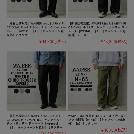
【即日出荷対応】WAIPER.inc US ARMY FI
【即日出荷対応】WAIPER.inc US ARMY FI
CTIONAL M-49 ストレッチトラウザー テー
CTIONAL M-49 ストレッチトラウザー スト
パード【WP1141】【T】【キャンペーン対
レート【WP1142】【T】【キャンペーン対
象外】ミリタリー
象外】ミリタリー
¥14,300
(税込)
¥14,300
(税込)
【即日出荷対応】WAIPER.inc US ARMY FI
WAIPER.inc 米軍 M-65 フィールドカーゴパ
CTIONAL M-49 VENTILE（ベンタイル）
ンツ 初期型【WP111】【キャンペーン対象
チノトラウザー テーパード【WP1086】
外】【R】ミリタリー
【T】【キャンペーン対象外】ミリタリー
¥10,780
(税込)
¥16,500
(税込)