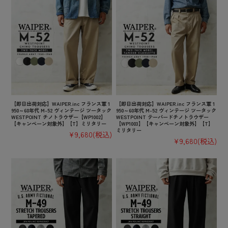
【即日出荷対応】WAIPER.inc フランス軍 1
【即日出荷対応】WAIPER.inc フランス軍 1
950～60年代 M-52 ヴィンテージ ツータック
950～60年代 M-52 ヴィンテージ ツータック
WESTPOINT チノトラウザー【WP1002】
WESTPOINT テーパードチノトラウザー
【キャンペーン対象外】【T】ミリタリー
【WP1003】【キャンペーン対象外】【T】
ミリタリー
¥9,680
(税込)
¥9,680
(税込)