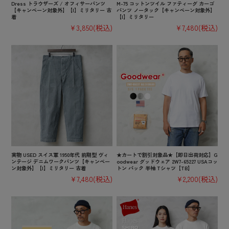
Dress トラウザーズ / オフィサーパンツ
M-75 コットンツイル ファティーグ カーゴ
【キャンペーン対象外】【I】ミリタリー 古
パンツ ノータック【キャンペーン対象外】
着
【I】ミリタリー
¥3,850
(税込)
¥7,480
(税込)
実物 USED スイス軍 1950年代 前期型 ヴィ
★カートで割引対象品★【即日出荷対応】G
ンテージ デニムワークパンツ【キャンペー
oodwear グッドウェア 2W7-65227 USAコッ
ン対象外】【I】ミリタリー 古着
トン パック 半袖 Tシャツ【TB】
¥7,480
(税込)
¥2,200
(税込)