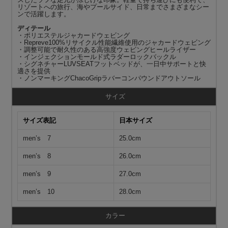
リゾートへの旅行、海やプールサイド、日常までさまざまなシー
ンで活躍します。
ディテール
・ポリエステルジャカードウェビング
・Repreve100%リサイクル性能繊維使用のジャカードウェビング
・調整可能で耐久性のある高強度ウェビングヒールライザー
・インジェクションモールド式ラダーロックバックル
・シグネチャーLUVSEATフットベッドが、一日中サポートと快
適さを提供
・ノンマーキングChacoGripラバーコンパウンドアウトソール
サイズ
サイズ表記
日本サイズ
men’s 7
25.0cm
men’s 8
26.0cm
men’s 9
27.0cm
men’s 10
28.0cm
カラー