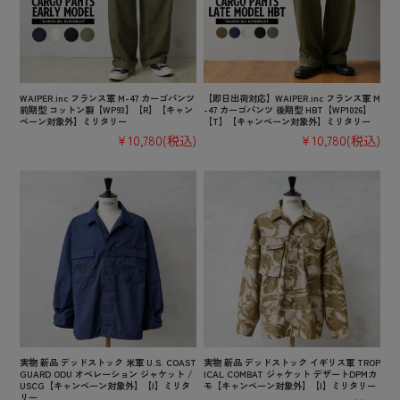
WAIPER.inc フランス軍 M-47 カーゴパンツ
【即日出荷対応】WAIPER.inc フランス軍 M
前期型 コットン製【WP93】【R】【キャン
-47 カーゴパンツ 後期型 HBT【WP1026】
ペーン対象外】ミリタリー
【T】【キャンペーン対象外】ミリタリー
¥10,780
(税込)
¥10,780
(税込)
実物 新品 デッドストック 米軍 U.S. COAST
実物 新品 デッドストック イギリス軍 TROP
GUARD ODU オペレーション ジャケット /
ICAL COMBAT ジャケット デザートDPMカ
USCG【キャンペーン対象外】【I】ミリタ
モ【キャンペーン対象外】【I】ミリタリー
リー