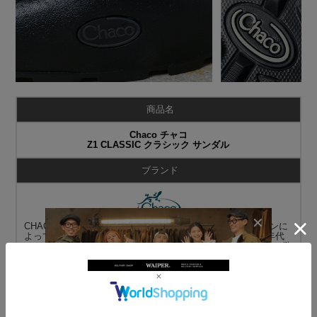
商品名
Chaco チャコ
Z1 CLASSIC クラシック サンダル
ブランド
CHACO（チャコ）サンダル社は1989年、マーク・ペイジェンに
よって設立されました。マークは、1970年代後半から1980年代
にかけて、北カリフォルニアのカスタム・シューズメーカーで働
いていました。その後コロラドに移り住み地元のラフティングガ
イドとして働いていましたが、その当時に売られていたアウトド
アスポーツ向けのフットウエアに満足していなかった彼は、靴職
人だった経験と知識を生かし、自分でサンダルを作ることを決
意。そしてチャコサンダルがスタートしました。彼が最初に作っ
たCHACO（チャコ）サンダルは口コミで人気を呼び、多くの友
人が製作を依頼。Z2のスライド形状や張り替えができるソールな