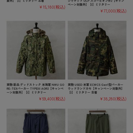
象外】【I】ミリタリー 古着
ジャケット OCP スコーピオンW2【キャン
ペーン対象外】【I】ミリタリー
¥15,180
(税込)
¥77,000
(税込)
実物 新品 デッドストック 米海軍 NWU GO
実物 USED 米軍 ECWCS Gen1型パーカー
RE-TEXパーカー TYPEIII AOR2【キャンペ
ウッドランドカモ【キャンペーン対象外】
ーン対象外】【I】ミリタリー
【I】 ミリタリー 古着
¥59,400
(税込)
¥38,280
(税込)