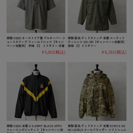
実物 USED オーストリア軍 プルオーバー シ
実物 新品 デッドストック 米軍 ユーティリ
ョートスリーブ フィールドシャツ【キャン
ティシャツ OG-507【キャンペーン対象外】
ペーン対象外】 半袖 【I】 ミリタリー 古着
長袖 【I】ミリタリー
¥5,280
(税込)
¥6,380
(税込)
実物 USED 米軍 U.S.ARMY BLACK APFU
実物 新品 デッドストック 米軍 ECWCS GE
トレーニングジャケット【キャンペーン対
N3 LEVEL5 コールドウェザー ソフトシェル