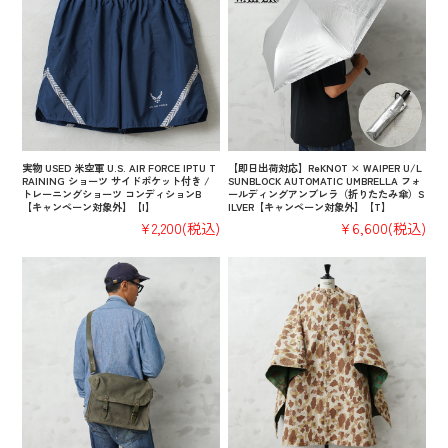
実物 USED 米空軍 U.S. AIR FORCE IPTU T
【即日出荷対応】ReKNOT × WAIPER U/L
RAINING ショーツ サイドポケット付き /
SUNBLOCK AUTOMATIC UMBRELLA フォ
トレーニングショーツ コンディションB
ールディングアンブレラ（折りたたみ傘）S
【キャンペーン対象外】【I】
ILVER【キャンペーン対象外】【T】
¥2,200
(税込)
¥6,600
(税込)