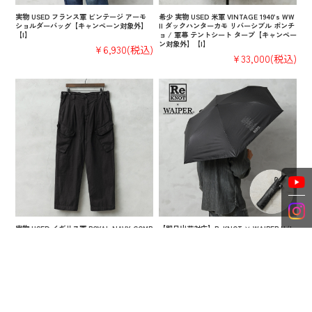
実物 USED フランス軍 ビンテージ アーモ
希少 実物 USED 米軍 VINTAGE 1940’s WW
ショルダーバッグ【キャンペーン対象外】
II ダックハンターカモ リバーシブル ポンチ
【I】
ョ / 軍幕 テントシート タープ【キャンペー
ン対象外】【I】
¥6,930
(税込)
¥33,000
(税込)
実物 USED イギリス軍 ROYAL NAVY COMB
【即日出荷対応】ReKNOT × WAIPER U/L
AT カーゴパンツ スラントポケット DEEP B
SUNBLOCK AUTOMATIC UMBRELLA フォ
LACK染め【キャンペーン対象外】【I】
ールディングアンブレラ（折りたたみ傘）B
LACK【キャンペーン対象外】【T】
¥15,400
(税込)
¥6,600
(税込)