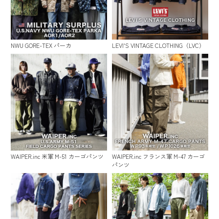
NWU GORE-TEX パーカ
LEVI'S VINTAGE CLOTHING（LVC）
WAIPER.inc 米軍 M-51 カーゴパンツ
WAIPER.inc フランス軍 M-47 カーゴ
パンツ