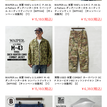
WAIPER.inc 米軍 1940’s U.S.M.C. P-44 2n
WAIPER.inc 米軍 1940’s U.S.M.C. P-44 2n
d Pattern ダックハンターカモ リバーシブ
d Pattern ダックハンターカモ ユーティリ
ル ユーティリティパンツ【WP1144】【キャ
ティジャケット【WP1143】【キャンペーン
ンペーン対象外】【T】
対象外】【T】
¥15,180
(税込)
¥15,180
(税込)
WAIPER.inc 米軍 1940’s U.S.ARMY M-43
実物 USED 米軍 COMBAT カーゴパンツ OC
ダックハンターカモ コンバットジャケット
P スコーピオンW2 コットンナイロン【キャ
【WP1150】【キャンペーン対象外】【T】
ンペーン対象外】【I】
¥15,180
(税込)
¥6,380
(税込)