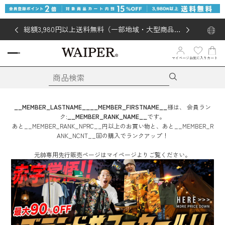
総額3,980円以上送料無料（一部地域・大型商品対
象外あり）
お気に入り
マイページ
カート
__MEMBER_LASTNAME__
__MEMBER_FIRSTNAME__
様は、
会員ラン
ク:
__MEMBER_RANK_NAME__
です。
あと
__MEMBER_RANK_NPRC__
円
以上のお買い物と、あと
__MEMBER_R
ANK_NCNT__
回
の購入でランクアップ！
元帥専用先行販売ページはマイページよりご覧ください。