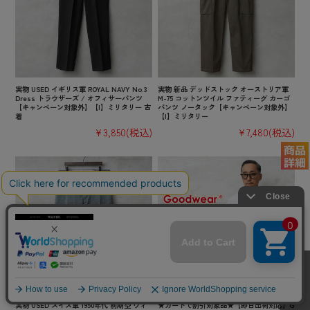
実物 USED イギリス軍 ROYAL NAVY No.3
実物 新品 デッドストック オーストリア軍
Dress トラウザーズ / オフィサーパンツ
M-75 コットンツイル ファティーグ カーゴ
【キャンペーン対象外】【I】ミリタリー 古
パンツ ノータック【キャンペーン対象外】
着
【I】ミリタリー
¥3,850
(税込)
¥7,480
(税込)
実物 USED スイス軍 1950年代 前期型 ヴィ
★カートで割引対象品★【即日出荷対応】G