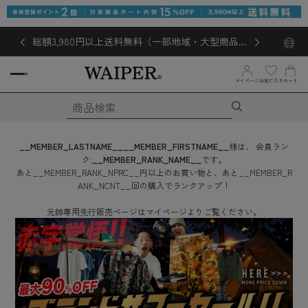
総額3,980円以上送料無料（一部地域・大型商品対
象外あり）
マイページ
お気に入り
カート
__MEMBER_LASTNAME__
__MEMBER_FIRSTNAME__
様は、
会員ラン
ク:
__MEMBER_RANK_NAME__
です。
あと
__MEMBER_RANK_NPRC__
円
以上のお買い物と、あと
__MEMBER_R
ANK_NCNT__
回
の購入でランクアップ！
元帥専用先行販売ページはマイページよりご覧ください。