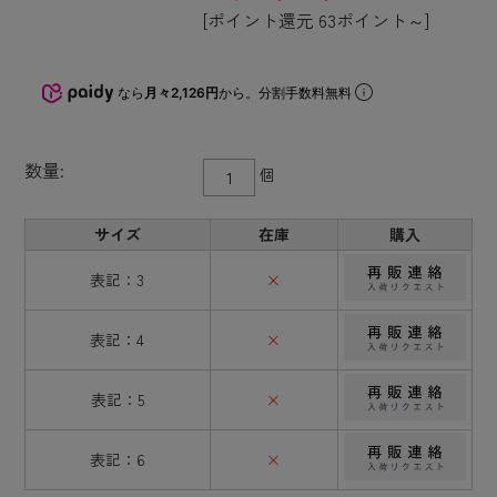
[ポイント還元 63ポイント～]
なら
月々2,126円
から。分割手数料無料
数量:
個
サイズ
在庫
購入
表記：3
×
表記：4
×
表記：5
×
表記：6
×