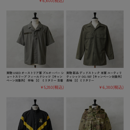
¥6,600
(税込)
実物 USED オーストリア軍 プルオーバー シ
実物 新品 デッドストック 米軍 ユーティリ
ョートスリーブ フィールドシャツ【キャン
ティシャツ OG-507【キャンペーン対象外】
ペーン対象外】 半袖 【I】 ミリタリー 古着
長袖 【I】ミリタリー
¥5,280
(税込)
¥6,380
(税込)