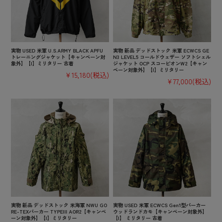
実物 USED 米軍 U.S.ARMY BLACK APFU
実物 新品 デッドストック 米軍 ECWCS GE
トレーニングジャケット【キャンペーン対
N3 LEVEL5 コールドウェザー ソフトシェル
象外】【I】ミリタリー 古着
ジャケット OCP スコーピオンW2【キャン
ペーン対象外】【I】ミリタリー
¥15,180
(税込)
¥77,000
(税込)
実物 新品 デッドストック 米海軍 NWU GO
実物 USED 米軍 ECWCS Gen1型パーカー
RE-TEXパーカー TYPEIII AOR2【キャンペ
ウッドランドカモ【キャンペーン対象外】
ーン対象外】【I】ミリタリー
【I】 ミリタリー 古着