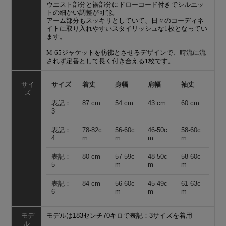
ウエスト部分と裾部分にドローコード付きでシルエッ
トの細かい調整が可能。
アーム部分もスッキリとしていて、日々のコーディネ
イトに取り入れやすいスタイリッシュな1枚となってい
ます。
M-65ジャケットを彷彿とさせるデザインで、時流に流
されず定番として長く付き合える1枚です。
サイ
サイズ
着丈
身幅
肩幅
袖丈
ズ
表記：
87 cm
54 cm
43 cm
60 cm
3
表記：
78-82c
56-60c
46-50c
58-60c
4
m
m
m
m
表記：
80 cm
57-59c
48-50c
58-60c
5
m
m
m
表記：
84 cm
56-60c
45-49c
61-63c
6
m
m
m
モデ
モデルは183センチ70キロで表記：3サイズを着用
ル