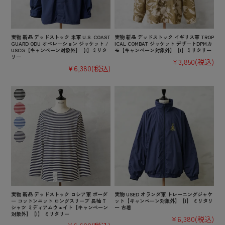
実物 新品 デッドストック 米軍 U.S. COAST
実物 新品 デッドストック イギリス軍 TROP
GUARD ODU オペレーション ジャケット /
ICAL COMBAT ジャケット デザートDPMカ
USCG【キャンペーン対象外】【I】ミリタ
モ【キャンペーン対象外】【I】ミリタリー
リー
¥3,850
(税込)
¥6,380
(税込)
実物 新品 デッドストック ロシア軍 ボーダ
実物 USED オランダ軍 トレーニングジャケ
ー コットンニット ロングスリーブ 長袖 T
ット【キャンペーン対象外】【I】 ミリタリ
シャツ ミディアムウェイト【キャンペーン
ー 古着
対象外】【I】 ミリタリー
¥6,380
(税込)