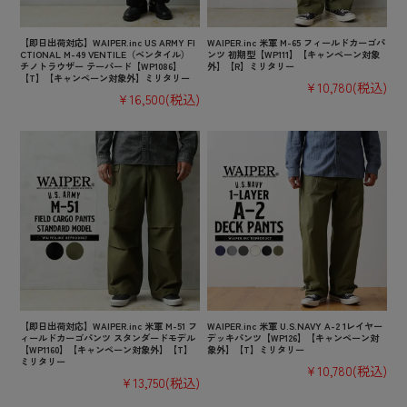
【即日出荷対応】WAIPER.inc US ARMY FI
WAIPER.inc 米軍 M-65 フィールドカーゴパ
CTIONAL M-49 VENTILE（ベンタイル）
ンツ 初期型【WP111】【キャンペーン対象
チノトラウザー テーパード【WP1086】
外】【R】ミリタリー
【T】【キャンペーン対象外】ミリタリー
¥10,780
(税込)
¥16,500
(税込)
【即日出荷対応】WAIPER.inc 米軍 M-51 フ
WAIPER.inc 米軍 U.S.NAVY A-2 1レイヤー
ィールドカーゴパンツ スタンダードモデル
デッキパンツ【WP126】【キャンペーン対
【WP1160】【キャンペーン対象外】【T】
象外】【T】ミリタリー
ミリタリー
¥10,780
(税込)
¥13,750
(税込)