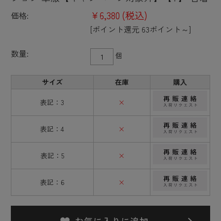
¥6,380
(税込)
価格:
[ポイント還元 63ポイント～]
数量:
個
サイズ
在庫
購入
表記：3
×
表記：4
×
表記：5
×
表記：6
×