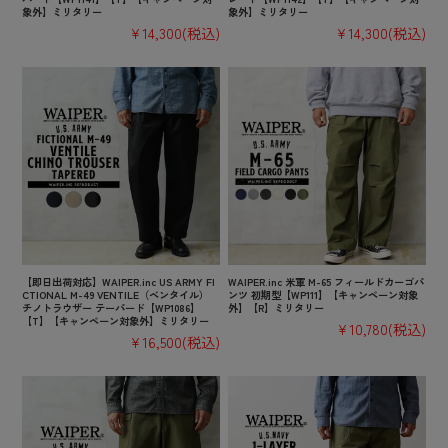
象外】ミリタリー
象外】ミリタリー
¥14,300
(税込)
¥14,300
(税込)
【即日出荷対応】WAIPER.inc US ARMY FI
WAIPER.inc 米軍 M-65 フィールドカーゴパ
CTIONAL M-49 VENTILE（ベンタイル）
ンツ 初期型【WP111】【キャンペーン対象
チノトラウザー テーパード【WP1086】
外】【R】ミリタリー
【T】【キャンペーン対象外】ミリタリー
¥10,780
(税込)
¥16,500
(税込)