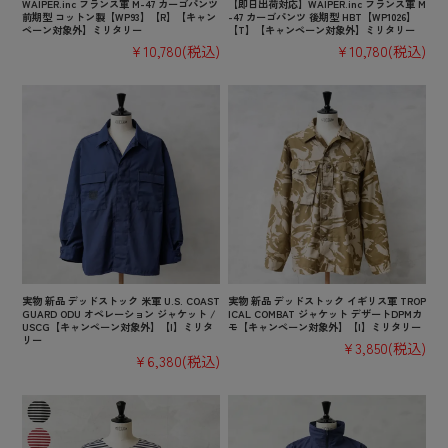
WAIPER.inc フランス軍 M-47 カーゴパンツ
【即日出荷対応】WAIPER.inc フランス軍 M
前期型 コットン製【WP93】【R】【キャン
-47 カーゴパンツ 後期型 HBT【WP1026】
ペーン対象外】ミリタリー
【T】【キャンペーン対象外】ミリタリー
¥10,780
(税込)
¥10,780
(税込)
実物 新品 デッドストック 米軍 U.S. COAST
実物 新品 デッドストック イギリス軍 TROP
GUARD ODU オペレーション ジャケット /
ICAL COMBAT ジャケット デザートDPMカ
USCG【キャンペーン対象外】【I】ミリタ
モ【キャンペーン対象外】【I】ミリタリー
リー
¥3,850
(税込)
¥6,380
(税込)