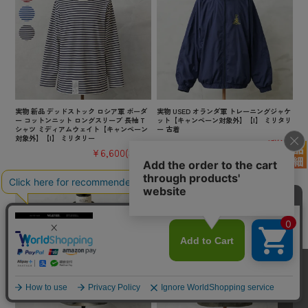
実物 新品 デッドストック ロシア軍 ボーダ
実物 USED オランダ軍 トレーニングジャケ
ー コットンニット ロングスリーブ 長袖 T
ット【キャンペーン対象外】【I】 ミリタリ
シャツ ミディアムウェイト【キャンペーン
ー 古着
対象外】【I】 ミリタリー
¥6,380
(税込)
¥6,600
(税込)