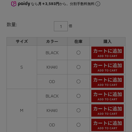
なら
月々3,593円
から。分割手数料無料
数量:
個
サイズ
カラー
在庫
購入
BLACK
○
S
KHAKI
○
OD
○
BLACK
○
M
KHAKI
○
OD
○