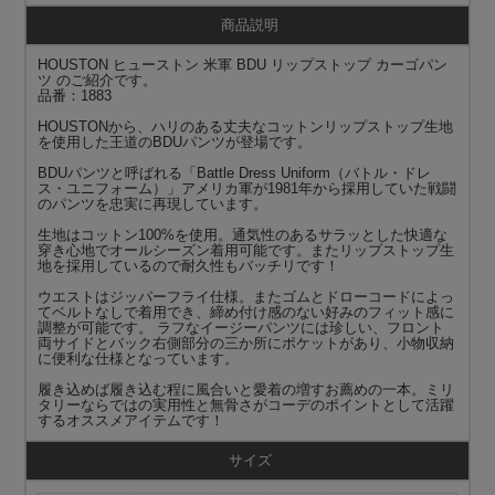
商品説明
HOUSTON ヒューストン 米軍 BDU リップストップ カーゴパン
ツ のご紹介です。
品番：1883
HOUSTONから、ハリのある丈夫なコットンリップストップ生地
を使用した王道のBDUパンツが登場です。
BDUパンツと呼ばれる「Battle Dress Uniform（バトル・ドレ
ス・ユニフォーム）」アメリカ軍が1981年から採用していた戦闘
のパンツを忠実に再現しています。
生地はコットン100%を使用。通気性のあるサラッとした快適な
穿き心地でオールシーズン着用可能です。またリップストップ生
地を採用しているので耐久性もバッチリです！
ウエストはジッパーフライ仕様。またゴムとドローコードによっ
てベルトなしで着用でき、締め付け感のない好みのフィット感に
調整が可能です。 ラフなイージーパンツには珍しい、フロント
両サイドとバック右側部分の三か所にポケットがあり、小物収納
に便利な仕様となっています。
履き込めば履き込む程に風合いと愛着の増すお薦めの一本。ミリ
タリーならではの実用性と無骨さがコーデのポイントとして活躍
するオススメアイテムです！
サイズ