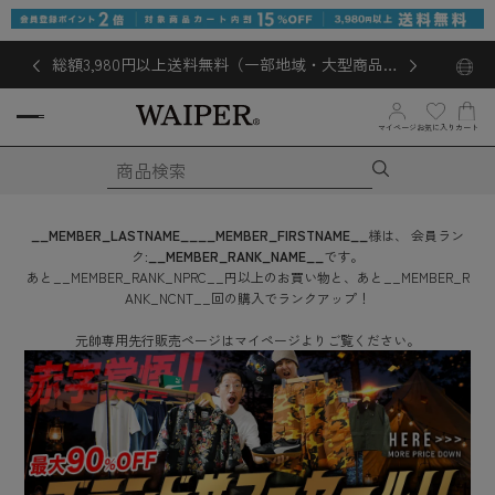
総額3,980円以上送料無料（一部地域・大型商品対
象外あり）
お気に入り
マイページ
カート
__MEMBER_LASTNAME__
__MEMBER_FIRSTNAME__
様は、
会員ラン
ク:
__MEMBER_RANK_NAME__
です。
あと
__MEMBER_RANK_NPRC__
円
以上のお買い物と、あと
__MEMBER_R
ANK_NCNT__
回
の購入でランクアップ！
元帥専用先行販売ページはマイページよりご覧ください。