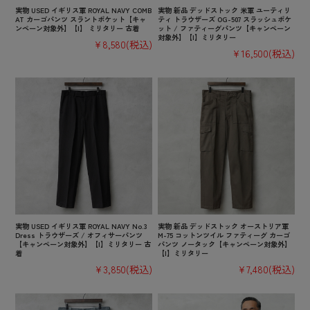
実物 USED イギリス軍 ROYAL NAVY COMB
実物 新品 デッドストック 米軍 ユーティリ
AT カーゴパンツ スラントポケット【キャ
ティ トラウザーズ OG-507 スラッシュポケ
ンペーン対象外】【I】 ミリタリー 古着
ット / ファティーグパンツ【キャンペーン
対象外】【I】ミリタリー
¥8,580
(税込)
¥16,500
(税込)
実物 USED イギリス軍 ROYAL NAVY No.3
実物 新品 デッドストック オーストリア軍
Dress トラウザーズ / オフィサーパンツ
M-75 コットンツイル ファティーグ カーゴ
【キャンペーン対象外】【I】ミリタリー 古
パンツ ノータック【キャンペーン対象外】
着
【I】ミリタリー
¥3,850
(税込)
¥7,480
(税込)