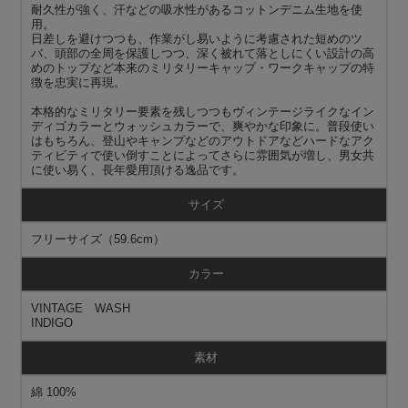
耐久性が強く、汗などの吸水性があるコットンデニム生地を使
用。
日差しを避けつつも、作業がし易いように考慮された短めのツ
バ、頭部の全周を保護しつつ、深く被れて落としにくい設計の高
めのトップなど本来のミリタリーキャップ・ワークキャップの特
徴を忠実に再現。
本格的なミリタリー要素を残しつつもヴィンテージライクなイン
ディゴカラーとウォッシュカラーで、爽やかな印象に。普段使い
はもちろん、登山やキャンプなどのアウトドアなどハードなアク
ティビティで使い倒すことによってさらに雰囲気が増し、男女共
に使い易く、長年愛用頂ける逸品です。
サイズ
フリーサイズ（59.6cm）
カラー
VINTAGE WASH
INDIGO
素材
綿 100%