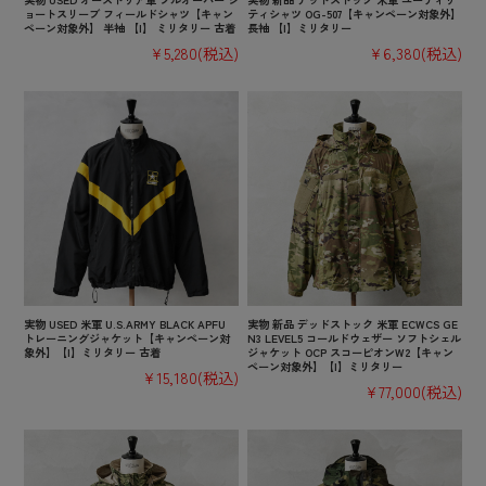
ョートスリーブ フィールドシャツ【キャン
ティシャツ OG-507【キャンペーン対象外】
ペーン対象外】 半袖 【I】 ミリタリー 古着
長袖 【I】ミリタリー
¥5,280
(税込)
¥6,380
(税込)
実物 USED 米軍 U.S.ARMY BLACK APFU
実物 新品 デッドストック 米軍 ECWCS GE
トレーニングジャケット【キャンペーン対
N3 LEVEL5 コールドウェザー ソフトシェル
象外】【I】ミリタリー 古着
ジャケット OCP スコーピオンW2【キャン
ペーン対象外】【I】ミリタリー
¥15,180
(税込)
¥77,000
(税込)