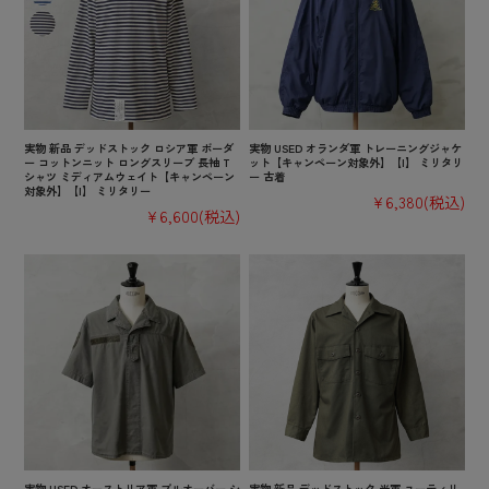
実物 新品 デッドストック ロシア軍 ボーダ
実物 USED オランダ軍 トレーニングジャケ
ー コットンニット ロングスリーブ 長袖 T
ット【キャンペーン対象外】【I】 ミリタリ
シャツ ミディアムウェイト【キャンペーン
ー 古着
対象外】【I】 ミリタリー
¥6,380
(税込)
¥6,600
(税込)
実物 USED オーストリア軍 プルオーバー シ
実物 新品 デッドストック 米軍 ユーティリ