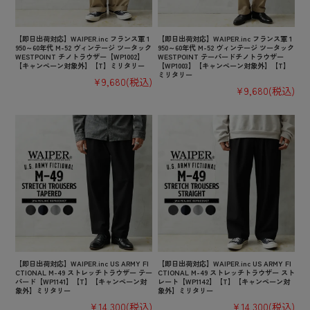
【即日出荷対応】WAIPER.inc フランス軍 1
【即日出荷対応】WAIPER.inc フランス軍 1
950～60年代 M-52 ヴィンテージ ツータック
950～60年代 M-52 ヴィンテージ ツータック
WESTPOINT チノトラウザー【WP1002】
WESTPOINT テーパードチノトラウザー
【キャンペーン対象外】【T】ミリタリー
【WP1003】【キャンペーン対象外】【T】
ミリタリー
¥9,680
(税込)
¥9,680
(税込)
【即日出荷対応】WAIPER.inc US ARMY FI
【即日出荷対応】WAIPER.inc US ARMY FI
CTIONAL M-49 ストレッチトラウザー テー
CTIONAL M-49 ストレッチトラウザー スト
パード【WP1141】【T】【キャンペーン対
レート【WP1142】【T】【キャンペーン対
象外】ミリタリー
象外】ミリタリー
¥14,300
(税込)
¥14,300
(税込)