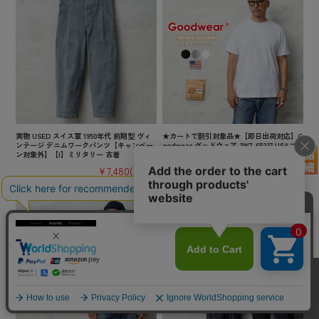
実物 USED スイス軍 1950年代 前期型 ヴィ
★カートで割引対象品★【即日出荷対応】G
ンテージ デニムワークパンツ【キャンペー
oodwear グッドウェア 2W7-65227 USAコッ
ン対象外】【I】ミリタリー 古着
トン パック 半袖 Tシャツ【TB】
¥7,480
(税込)
¥2,200
(税込)