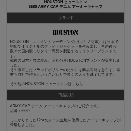
HOUSTON ヒューストン
6680 ARMY CAP デニム アーミーキャップ
ブランド
HOUSTON「ユニオントレーディング(旧マキノ商事)」は日本で
初めてオリジナルのフライトジャケットを生み出し、その後も
数々の国内製ミリタリー商品を製造するミリタリーブランドで
す。
戦後の日本と共に歩み、昭和47年HOUSTONブランドが誕生しま
した。
その徹底したブランドポリシーのためには商品開発は怠らず、素
材も自社で作るというこだわりで多くの人々を魅了してます。
その他の
HOUSTON ヒューストン
はこちら
商品説明
ARMY CAP デニム アーミーキャップのご紹介です。
品番：6680
しっかりとした12ozのデニム生地を使用したアーミーキャップが
登場しました。