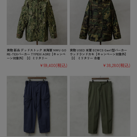
実物 新品 デッドストック 米海軍 NWU GO
実物 USED 米軍 ECWCS Gen1型パーカー
RE-TEXパーカー TYPEIII AOR2【キャンペ
ウッドランドカモ【キャンペーン対象外】
ーン対象外】【I】ミリタリー
【I】 ミリタリー 古着
¥59,400
(税込)
¥38,280
(税込)