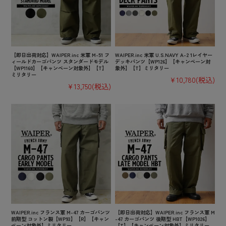
【即日出荷対応】WAIPER.inc 米軍 M-51 フ
WAIPER.inc 米軍 U.S.NAVY A-2 1レイヤー
ィールドカーゴパンツ スタンダードモデル
デッキパンツ【WP126】【キャンペーン対
【WP1160】【キャンペーン対象外】【T】
象外】【T】ミリタリー
ミリタリー
¥10,780
(税込)
¥13,750
(税込)
WAIPER.inc フランス軍 M-47 カーゴパンツ
【即日出荷対応】WAIPER.inc フランス軍 M
前期型 コットン製【WP93】【R】【キャン
-47 カーゴパンツ 後期型 HBT【WP1026】
ペーン対象外】ミリタリー
【T】【キャンペーン対象外】ミリタリー