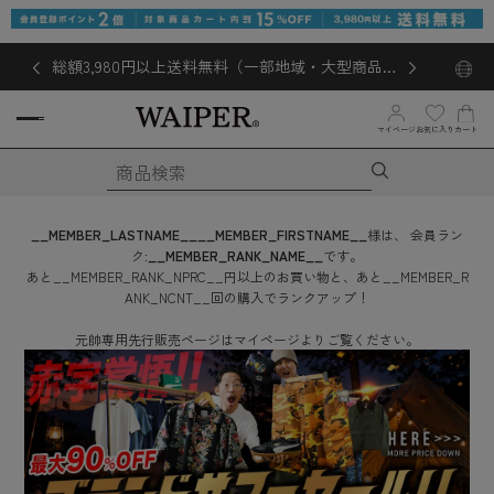
総額3,980円以上送料無料（一部地域・大型商品対
象外あり）
マイページ
お気に入り
カート
__MEMBER_LASTNAME__
__MEMBER_FIRSTNAME__
様は、
会員ラン
ク:
__MEMBER_RANK_NAME__
です。
あと
__MEMBER_RANK_NPRC__
円
以上のお買い物と、あと
__MEMBER_R
ANK_NCNT__
回
の購入でランクアップ！
元帥専用先行販売ページはマイページよりご覧ください。