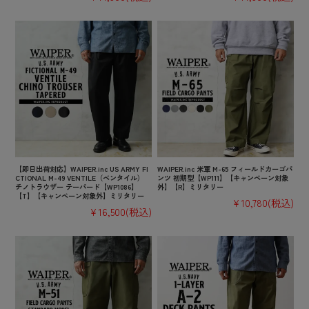
【即日出荷対応】WAIPER.inc US ARMY FI
WAIPER.inc 米軍 M-65 フィールドカーゴパ
CTIONAL M-49 VENTILE（ベンタイル）
ンツ 初期型【WP111】【キャンペーン対象
チノトラウザー テーパード【WP1086】
外】【R】ミリタリー
【T】【キャンペーン対象外】ミリタリー
¥10,780
(税込)
¥16,500
(税込)