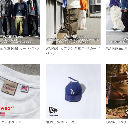
.inc 米軍 M-51 カーゴパンツ
WAIPER.inc フランス軍 M-47 カーゴ
WAIPER.inc
パンツ
ar グッドウェア
NEW ERA ニューエラ
DANNER ダナ