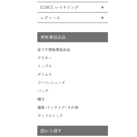
レインシューズ・ブーツ
フリースジャケット
ヘルメットバッグ
防寒物（ネックウォーマーetc）
スウェットパンツ
キャップ
ECWCS レイヤリング
ソックス/靴下
全てのインテリア
レザーアウター
メッセンジャーバッグ
傘/ポンチョ
ショートパンツ
ハット
デスク、椅子、家具
レディース
ジャケットライナー
トートバッグ
全てのECWCS
ミリタリーウォッチ
アンダー（下着）
ニット帽（ビーニー）
シュラフ/ブランケット/etc
デニムジャケット
ウエストバッグ/ボディバッグ
ライトベースレイヤー Level.1
財布・小銭入れ・キーケース
全てのレディース
ベレー帽
ボックス/ガソリン缶/etc
モッズコート
ダッフルバッグ
ミッドベースレイヤー Level.2
実物軍放出品
サングラス・ゴーグル
ハンチング
生地・テントシェル
ボストンバッグ
フリースレイヤー Level.3
ベルト
キャスケット
全ての実物軍放出品
ポーチ/ケース/etc
ウィンドレイヤー Level.4
食器/ボトル/etc
その他
アウター
スーツケース/キャリーバッグ
ソフトシェルレイヤー Level.5
ミリタリー雑貨
トップス
ビジネスバッグ
ハードシェルレイヤー Level.6
ライト/懐中電灯/etc
ボトムス
アウターレイヤー Level.7
ロープ/コード/etc
ブーツ/シューズ
タオル/ハンカチ/etc
バッグ
その他の小物
帽子
雑貨/インテリア/その他
デッドストック
国から探す