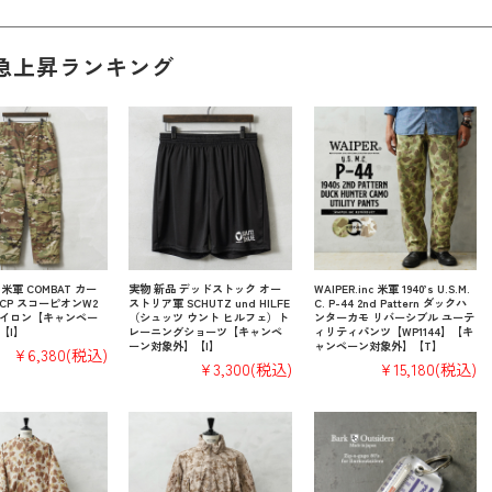
急上昇ランキング
 米軍 COMBAT カー
実物 新品 デッドストック オー
WAIPER.inc 米軍 1940’s U.S.M.
CP スコーピオンW2
ストリア軍 SCHUTZ und HILFE
C. P-44 2nd Pattern ダックハ
イロン【キャンペー
（シュッツ ウント ヒルフェ）ト
ンターカモ リバーシブル ユーテ
【I】
レーニングショーツ【キャンペ
ィリティパンツ【WP1144】【キ
ーン対象外】【I】
ャンペーン対象外】【T】
¥6,380
(税込)
¥3,300
(税込)
¥15,180
(税込)