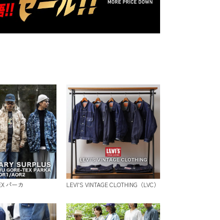
TEX パーカ
LEVI'S VINTAGE CLOTHING（LVC）