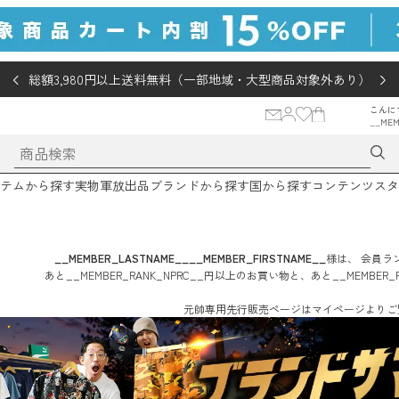
総額3,980円以上送料無料（一部地域・大型商品対象外あり）
こんに
__MEM
テムから探す
実物軍放出品
ブランドから探す
国から探す
コンテンツ
スタ
__MEMBER_LASTNAME__
__MEMBER_FIRSTNAME__
様は、
会員ラン
あと
__MEMBER_RANK_NPRC__
円
以上のお買い物と、あと
__MEMBER_
元帥専用先行販売ページはマイページよりご