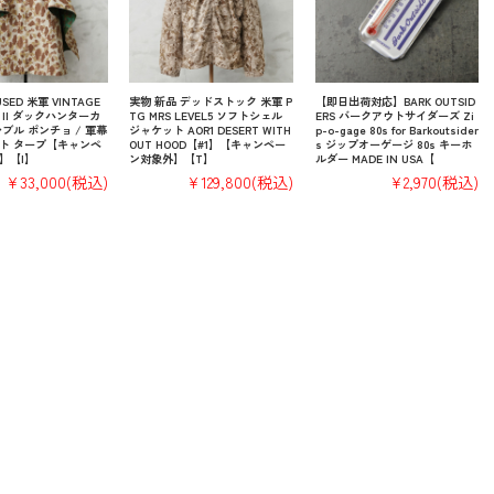
SED 米軍 VINTAGE
実物 新品 デッドストック 米軍 P
【即日出荷対応】BARK OUTSID
WW II ダックハンターカ
TG MRS LEVEL5 ソフトシェル
ERS バークアウトサイダーズ Zi
ブル ポンチョ / 軍幕
ジャケット AOR1 DESERT WITH
p-o-gage 80s for Barkoutsider
ト タープ【キャンペ
OUT HOOD【#1】【キャンペー
s ジップオーゲージ 80s キーホ
】【I】
ン対象外】【T】
ルダー MADE IN USA【
¥33,000
(税込)
¥129,800
(税込)
¥2,970
(税込)