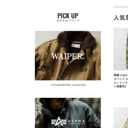
PICK UP
人気
おすすめブランド
実物 USED
ゴパンツ O
コットンナ
ン対象外】