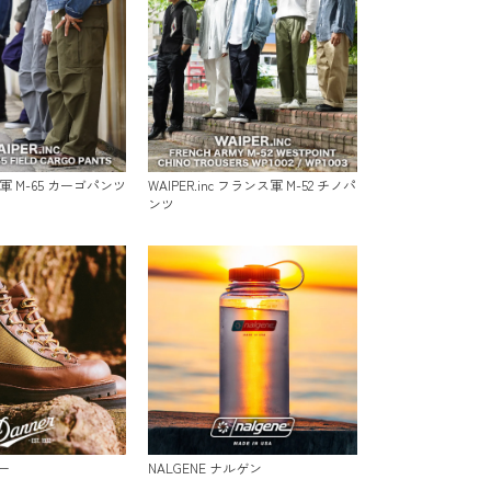
 米軍 M-65 カーゴパンツ
WAIPER.inc フランス軍 M-52 チノパ
ンツ
ー
NALGENE ナルゲン