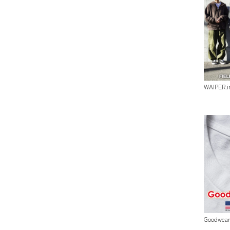
WAIPER
Goodwe