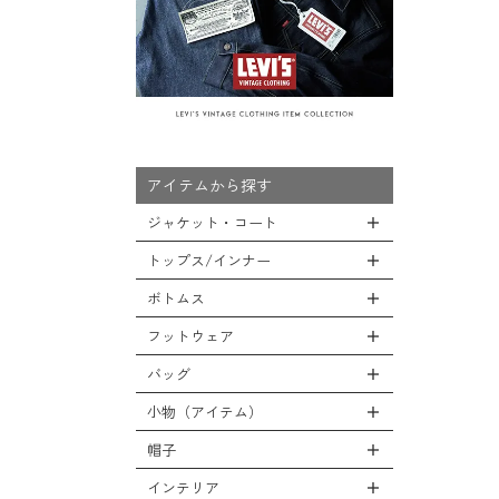
アイテムから探す
ジャケット・コート
トップス/インナー
全てのジャケット・コート
LEVEL7
ボトムス
全てのトップス/インナー
フライトジャケット
Tシャツ
フットウェア
全てのボトムス
M-65ジャケット
シャツ
カーゴパンツ
バッグ
全てのフットウェア
デッキジャケット
スウェット/パーカー
デニムパンツ
ブーツ
小物（アイテム）
タンカースジャケット
全てのバッグ
セーター/カーディガン
チノ，ワークパンツ
シューズ・スニーカー
コート
リュックサック
帽子
ベスト
全ての小物（アイテム）
ファティーグパンツ
サンダル
ソフトシェルジャケット
ショルダーバッグ
タンクトップ
グローブ（手袋）
インテリア
ナイロンパンツ
全ての帽子