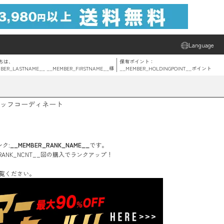
Language
ちは、
保有ポイント：
BER_LASTNAME__ __MEMBER_FIRSTNAME__
様
__MEMBER_HOLDINGPOINT__
ポイント
ッフコーディネート
ク:
__MEMBER_RANK_NAME__
です。
RANK_NCNT__
回
の購入でランクアップ！
覧ください。