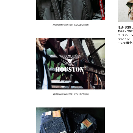
希少 実物 U
1940’s 
モ リバーシ
テントシー
ーン対象外