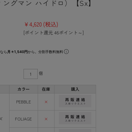
ィングマン ハイドロ）【Sx】
¥4,620
(税込)
[ポイント還元 46ポイント～]
なら
月々1,540円
から。分割手数料無料
個
カラー
在庫
購入
PEBBLE
×
ズ
FOLIAGE
×