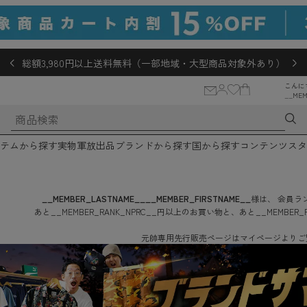
総額3,980円以上送料無料（一部地域・大型商品対象外あり）
こんに
__MEM
テムから探す
実物軍放出品
ブランドから探す
国から探す
コンテンツ
スタ
__MEMBER_LASTNAME__
__MEMBER_FIRSTNAME__
様は、
会員ラン
あと
__MEMBER_RANK_NPRC__
円
以上のお買い物と、あと
__MEMBER_
元帥専用先行販売ページはマイページよりご