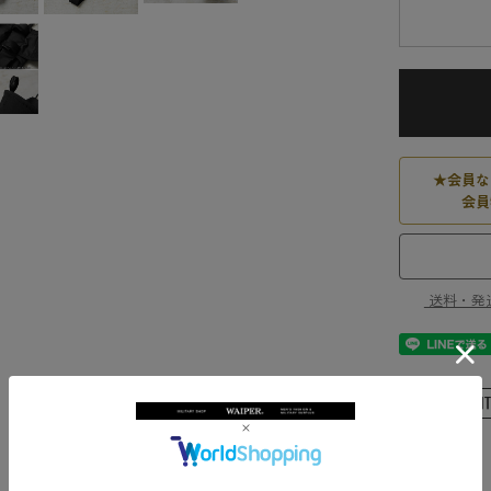
★
会員な
会員
送料・発