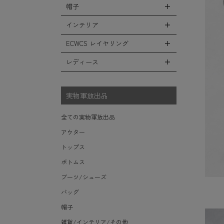
シューズ・スニーカー
リュックサック
帽子
コート
全ての小物（アイテム）
ベスト
ファティーグパンツ
サンダル
ショルダーバッグ
ソフトシェルジャケット
グローブ（手袋）
インテリア
タンクトップ
全ての帽子
ナイロンパンツ
レインシューズ・ブーツ
ヘルメットバッグ
フリースジャケット
防寒物（ネックウォーマーetc）
キャップ
ECWCS レイヤリング
スウェットパンツ
全てのインテリア
ソックス/靴下
メッセンジャーバッグ
レザーアウター
傘/ポンチョ
ハット
ショートパンツ
デスク、椅子、家具
レディース
全てのECWCS
トートバッグ
ジャケットライナー
ミリタリーウォッチ
ニット帽（ビーニー）
アンダー（下着）
シュラフ/ブランケット/etc
ライトベースレイヤー Level.1
ウエストバッグ/ボディバッグ
デニムジャケット
全てのレディース
財布・小銭入れ・キーケース
ベレー帽
ボックス/ガソリン缶/etc
ミッドベースレイヤー Level.2
実物軍放出品
ダッフルバッグ
モッズコート
サングラス・ゴーグル
ハンチング
生地・テントシェル
フリースレイヤー Level.3
ボストンバッグ
ベルト
全ての実物軍放出品
キャスケット
ウィンドレイヤー Level.4
ポーチ/ケース/etc
食器/ボトル/etc
アウター
その他
ソフトシェルレイヤー Level.5
スーツケース/キャリーバッグ
ミリタリー雑貨
トップス
ハードシェルレイヤー Level.6
ビジネスバッグ
ライト/懐中電灯/etc
ボトムス
アウターレイヤー Level.7
ロープ/コード/etc
ブーツ/シューズ
タオル/ハンカチ/etc
バッグ
その他の小物
帽子
雑貨/インテリア/その他