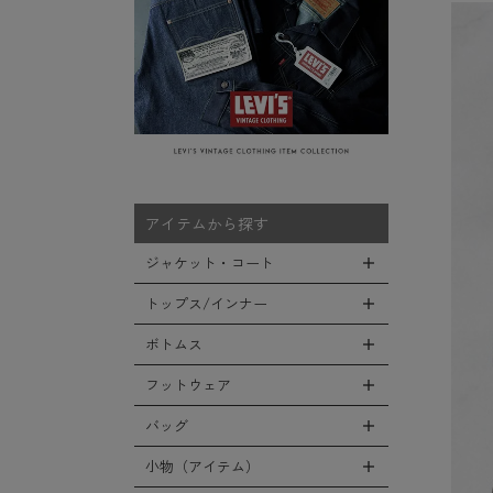
アイテムから探す
ジャケット・コート
トップス/インナー
全てのジャケット・コート
LEVEL7
ボトムス
全てのトップス/インナー
フライトジャケット
Tシャツ
フットウェア
全てのボトムス
M-65ジャケット
シャツ
カーゴパンツ
バッグ
全てのフットウェア
デッキジャケット
スウェット/パーカー
デニムパンツ
ブーツ
小物（アイテム）
全てのバッグ
タンカースジャケット
セーター/カーディガン
チノ，ワークパンツ