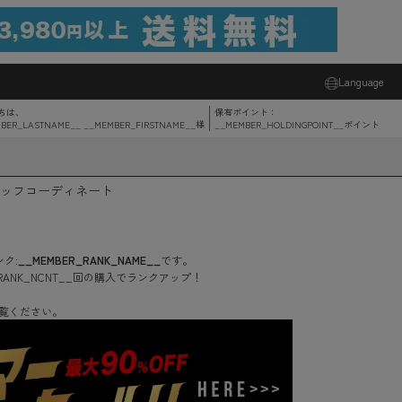
Language
ちは、
保有ポイント：
BER_LASTNAME__ __MEMBER_FIRSTNAME__
様
__MEMBER_HOLDINGPOINT__
ポイント
ッフコーディネート
ク:
__MEMBER_RANK_NAME__
です。
RANK_NCNT__
回
の購入でランクアップ！
覧ください。